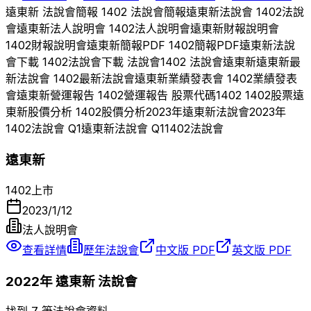
遠東新
法說會簡報
1402
法說會簡報
遠東新
法說會
1402
法說
會
遠東新
法人說明會
1402
法人說明會
遠東新
財報說明會
1402
財報說明會
遠東新
簡報PDF
1402
簡報PDF
遠東新
法說
會下載
1402
法說會下載 法說會
1402
法說會
遠東新
遠東新
最
新法說會
1402
最新法說會
遠東新
業績發表會
1402
業績發表
會
遠東新
營運報告
1402
營運報告 股票代碼
1402
1402
股票
遠
東新
股價分析
1402
股價分析
2023
年
遠東新
法說會
2023
年
1402
法說會 Q
1
遠東新
法說會 Q
1
1402
法說會
遠東新
1402
上市
2023/1/12
法人說明會
查看詳情
歷年法說會
中文版 PDF
英文版 PDF
2022
年
遠東新
法說會