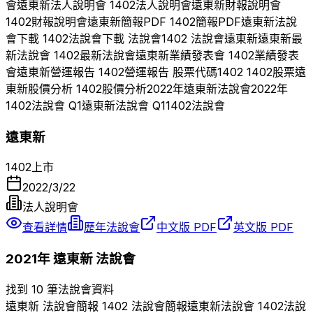
會
遠東新
法人說明會
1402
法人說明會
遠東新
財報說明會
1402
財報說明會
遠東新
簡報PDF
1402
簡報PDF
遠東新
法說
會下載
1402
法說會下載 法說會
1402
法說會
遠東新
遠東新
最
新法說會
1402
最新法說會
遠東新
業績發表會
1402
業績發表
會
遠東新
營運報告
1402
營運報告 股票代碼
1402
1402
股票
遠
東新
股價分析
1402
股價分析
2022
年
遠東新
法說會
2022
年
1402
法說會 Q
1
遠東新
法說會 Q
1
1402
法說會
遠東新
1402
上市
2022/3/22
法人說明會
查看詳情
歷年法說會
中文版 PDF
英文版 PDF
2021
年
遠東新
法說會
找到 10 筆法說會資料
遠東新
法說會簡報
1402
法說會簡報
遠東新
法說會
1402
法說