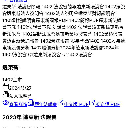
遠東新
法說會簡報
1402
法說會簡報
遠東新
法說會
1402
法說
會
遠東新
法人說明會
1402
法人說明會
遠東新
財報說明會
1402
財報說明會
遠東新
簡報PDF
1402
簡報PDF
遠東新
法說
會下載
1402
法說會下載 法說會
1402
法說會
遠東新
遠東新
最
新法說會
1402
最新法說會
遠東新
業績發表會
1402
業績發表
會
遠東新
營運報告
1402
營運報告 股票代碼
1402
1402
股票
遠
東新
股價分析
1402
股價分析
2024
年
遠東新
法說會
2024
年
1402
法說會 Q
1
遠東新
法說會 Q
1
1402
法說會
遠東新
1402
上市
2024/3/27
法人說明會
查看詳情
歷年法說會
中文版 PDF
英文版 PDF
2023
年
遠東新
法說會