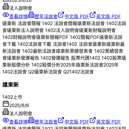
法人說明會
查看詳情
歷年法說會
中文版 PDF
英文版 PDF
遠東新
法說會簡報
1402
法說會簡報
遠東新
法說會
1402
法說
會
遠東新
法人說明會
1402
法人說明會
遠東新
財報說明會
1402
財報說明會
遠東新
簡報PDF
1402
簡報PDF
遠東新
法說
會下載
1402
法說會下載 法說會
1402
法說會
遠東新
遠東新
最
新法說會
1402
最新法說會
遠東新
業績發表會
1402
業績發表
會
遠東新
營運報告
1402
營運報告 股票代碼
1402
1402
股票
遠
東新
股價分析
1402
股價分析
2025
年
遠東新
法說會
2025
年
1402
法說會 Q
2
遠東新
法說會 Q
2
1402
法說會
遠東新
1402
上市
2025/6/6
法人說明會
查看詳情
歷年法說會
中文版 PDF
英文版 PDF
遠東新
法說會簡報
1402
法說會簡報
遠東新
法說會
1402
法說