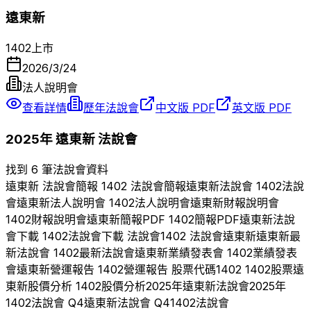
遠東新
1402
上市
2026/3/24
法人說明會
查看詳情
歷年法說會
中文版 PDF
英文版 PDF
2025
年
遠東新
法說會
找到 6 筆法說會資料
遠東新
法說會簡報
1402
法說會簡報
遠東新
法說會
1402
法說
會
遠東新
法人說明會
1402
法人說明會
遠東新
財報說明會
1402
財報說明會
遠東新
簡報PDF
1402
簡報PDF
遠東新
法說
會下載
1402
法說會下載 法說會
1402
法說會
遠東新
遠東新
最
新法說會
1402
最新法說會
遠東新
業績發表會
1402
業績發表
會
遠東新
營運報告
1402
營運報告 股票代碼
1402
1402
股票
遠
東新
股價分析
1402
股價分析
2025
年
遠東新
法說會
2025
年
1402
法說會 Q
4
遠東新
法說會 Q
4
1402
法說會