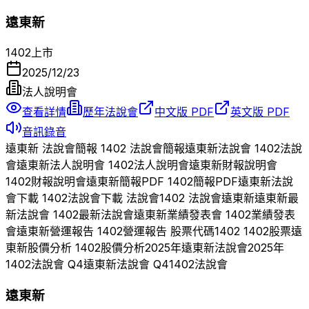
遠東新
1402
上市
2025/12/23
法人說明會
查看詳情
歷年法說會
中文版 PDF
英文版 PDF
音訊錄音
遠東新
法說會簡報
1402
法說會簡報
遠東新
法說會
1402
法說
會
遠東新
法人說明會
1402
法人說明會
遠東新
財報說明會
1402
財報說明會
遠東新
簡報PDF
1402
簡報PDF
遠東新
法說
會下載
1402
法說會下載 法說會
1402
法說會
遠東新
遠東新
最
新法說會
1402
最新法說會
遠東新
業績發表會
1402
業績發表
會
遠東新
營運報告
1402
營運報告 股票代碼
1402
1402
股票
遠
東新
股價分析
1402
股價分析
2025
年
遠東新
法說會
2025
年
1402
法說會 Q
4
遠東新
法說會 Q
4
1402
法說會
遠東新