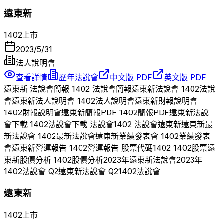
遠東新
1402
上市
2023/5/31
法人說明會
查看詳情
歷年法說會
中文版 PDF
英文版 PDF
遠東新
法說會簡報
1402
法說會簡報
遠東新
法說會
1402
法說
會
遠東新
法人說明會
1402
法人說明會
遠東新
財報說明會
1402
財報說明會
遠東新
簡報PDF
1402
簡報PDF
遠東新
法說
會下載
1402
法說會下載 法說會
1402
法說會
遠東新
遠東新
最
新法說會
1402
最新法說會
遠東新
業績發表會
1402
業績發表
會
遠東新
營運報告
1402
營運報告 股票代碼
1402
1402
股票
遠
東新
股價分析
1402
股價分析
2023
年
遠東新
法說會
2023
年
1402
法說會 Q
2
遠東新
法說會 Q
2
1402
法說會
遠東新
1402
上市