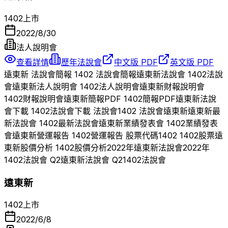
1402
上市
2022/8/30
法人說明會
查看詳情
歷年法說會
中文版 PDF
英文版 PDF
遠東新
法說會簡報
1402
法說會簡報
遠東新
法說會
1402
法說
會
遠東新
法人說明會
1402
法人說明會
遠東新
財報說明會
1402
財報說明會
遠東新
簡報PDF
1402
簡報PDF
遠東新
法說
會下載
1402
法說會下載 法說會
1402
法說會
遠東新
遠東新
最
新法說會
1402
最新法說會
遠東新
業績發表會
1402
業績發表
會
遠東新
營運報告
1402
營運報告 股票代碼
1402
1402
股票
遠
東新
股價分析
1402
股價分析
2022
年
遠東新
法說會
2022
年
1402
法說會 Q
2
遠東新
法說會 Q
2
1402
法說會
遠東新
1402
上市
2022/6/8