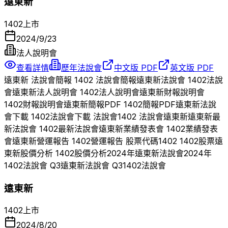
遠東新
1402
上市
2024/9/23
法人說明會
查看詳情
歷年法說會
中文版 PDF
英文版 PDF
遠東新
法說會簡報
1402
法說會簡報
遠東新
法說會
1402
法說
會
遠東新
法人說明會
1402
法人說明會
遠東新
財報說明會
1402
財報說明會
遠東新
簡報PDF
1402
簡報PDF
遠東新
法說
會下載
1402
法說會下載 法說會
1402
法說會
遠東新
遠東新
最
新法說會
1402
最新法說會
遠東新
業績發表會
1402
業績發表
會
遠東新
營運報告
1402
營運報告 股票代碼
1402
1402
股票
遠
東新
股價分析
1402
股價分析
2024
年
遠東新
法說會
2024
年
1402
法說會 Q
3
遠東新
法說會 Q
3
1402
法說會
遠東新
1402
上市
2024/8/20