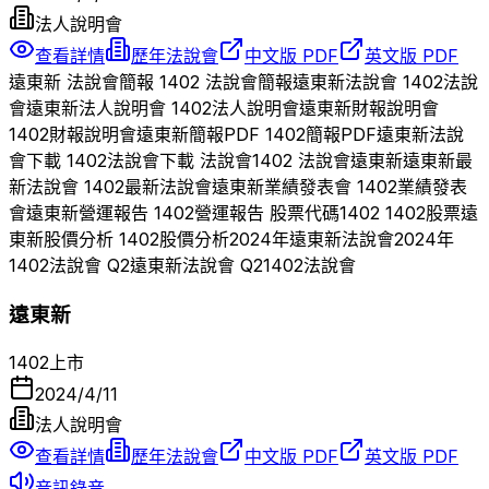
法人說明會
查看詳情
歷年法說會
中文版 PDF
英文版 PDF
遠東新
法說會簡報
1402
法說會簡報
遠東新
法說會
1402
法說
會
遠東新
法人說明會
1402
法人說明會
遠東新
財報說明會
1402
財報說明會
遠東新
簡報PDF
1402
簡報PDF
遠東新
法說
會下載
1402
法說會下載 法說會
1402
法說會
遠東新
遠東新
最
新法說會
1402
最新法說會
遠東新
業績發表會
1402
業績發表
會
遠東新
營運報告
1402
營運報告 股票代碼
1402
1402
股票
遠
東新
股價分析
1402
股價分析
2024
年
遠東新
法說會
2024
年
1402
法說會 Q
2
遠東新
法說會 Q
2
1402
法說會
遠東新
1402
上市
2024/4/11
法人說明會
查看詳情
歷年法說會
中文版 PDF
英文版 PDF
音訊錄音