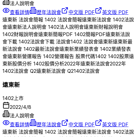
法人說明會
查看詳情
歷年法說會
中文版 PDF
英文版 PDF
遠東新
法說會簡報
1402
法說會簡報
遠東新
法說會
1402
法說
會
遠東新
法人說明會
1402
法人說明會
遠東新
財報說明會
1402
財報說明會
遠東新
簡報PDF
1402
簡報PDF
遠東新
法說
會下載
1402
法說會下載 法說會
1402
法說會
遠東新
遠東新
最
新法說會
1402
最新法說會
遠東新
業績發表會
1402
業績發表
會
遠東新
營運報告
1402
營運報告 股票代碼
1402
1402
股票
遠
東新
股價分析
1402
股價分析
2022
年
遠東新
法說會
2022
年
1402
法說會 Q
2
遠東新
法說會 Q
2
1402
法說會
遠東新
1402
上市
2022/4/8
法人說明會
查看詳情
歷年法說會
中文版 PDF
英文版 PDF
遠東新
法說會簡報
1402
法說會簡報
遠東新
法說會
1402
法說