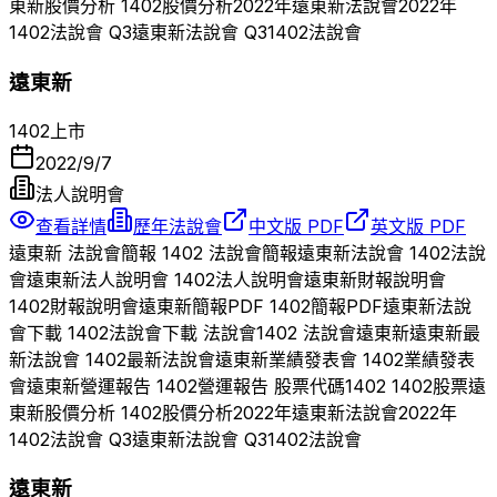
東新
股價分析
1402
股價分析
2022
年
遠東新
法說會
2022
年
1402
法說會 Q
3
遠東新
法說會 Q
3
1402
法說會
遠東新
1402
上市
2022/9/7
法人說明會
查看詳情
歷年法說會
中文版 PDF
英文版 PDF
遠東新
法說會簡報
1402
法說會簡報
遠東新
法說會
1402
法說
會
遠東新
法人說明會
1402
法人說明會
遠東新
財報說明會
1402
財報說明會
遠東新
簡報PDF
1402
簡報PDF
遠東新
法說
會下載
1402
法說會下載 法說會
1402
法說會
遠東新
遠東新
最
新法說會
1402
最新法說會
遠東新
業績發表會
1402
業績發表
會
遠東新
營運報告
1402
營運報告 股票代碼
1402
1402
股票
遠
東新
股價分析
1402
股價分析
2022
年
遠東新
法說會
2022
年
1402
法說會 Q
3
遠東新
法說會 Q
3
1402
法說會
遠東新