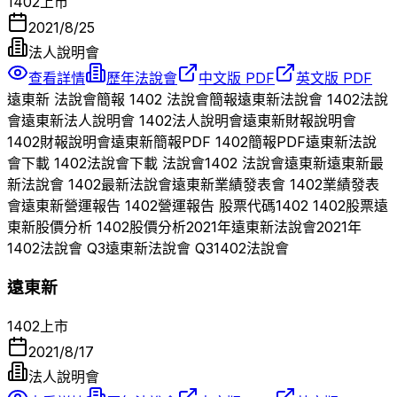
1402
上市
2021/8/25
法人說明會
查看詳情
歷年法說會
中文版 PDF
英文版 PDF
遠東新
法說會簡報
1402
法說會簡報
遠東新
法說會
1402
法說
會
遠東新
法人說明會
1402
法人說明會
遠東新
財報說明會
1402
財報說明會
遠東新
簡報PDF
1402
簡報PDF
遠東新
法說
會下載
1402
法說會下載 法說會
1402
法說會
遠東新
遠東新
最
新法說會
1402
最新法說會
遠東新
業績發表會
1402
業績發表
會
遠東新
營運報告
1402
營運報告 股票代碼
1402
1402
股票
遠
東新
股價分析
1402
股價分析
2021
年
遠東新
法說會
2021
年
1402
法說會 Q
3
遠東新
法說會 Q
3
1402
法說會
遠東新
1402
上市
2021/8/17
法人說明會