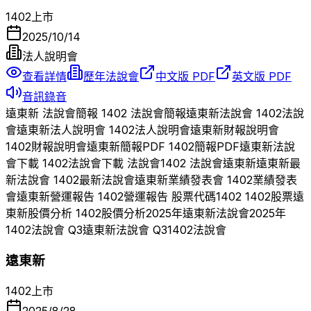
1402
上市
2025/10/14
法人說明會
查看詳情
歷年法說會
中文版 PDF
英文版 PDF
音訊錄音
遠東新
法說會簡報
1402
法說會簡報
遠東新
法說會
1402
法說
會
遠東新
法人說明會
1402
法人說明會
遠東新
財報說明會
1402
財報說明會
遠東新
簡報PDF
1402
簡報PDF
遠東新
法說
會下載
1402
法說會下載 法說會
1402
法說會
遠東新
遠東新
最
新法說會
1402
最新法說會
遠東新
業績發表會
1402
業績發表
會
遠東新
營運報告
1402
營運報告 股票代碼
1402
1402
股票
遠
東新
股價分析
1402
股價分析
2025
年
遠東新
法說會
2025
年
1402
法說會 Q
3
遠東新
法說會 Q
3
1402
法說會
遠東新
1402
上市
2025/8/28