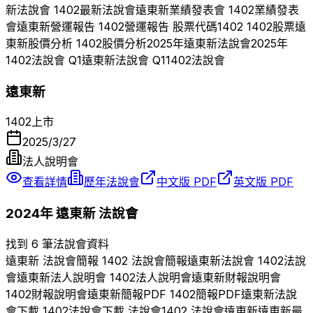
新法說會
1402
最新法說會
遠東新
業績發表會
1402
業績發表
會
遠東新
營運報告
1402
營運報告 股票代碼
1402
1402
股票
遠
東新
股價分析
1402
股價分析
2025
年
遠東新
法說會
2025
年
1402
法說會 Q
1
遠東新
法說會 Q
1
1402
法說會
遠東新
1402
上市
2025/3/27
法人說明會
查看詳情
歷年法說會
中文版 PDF
英文版 PDF
2024
年
遠東新
法說會
找到 6 筆法說會資料
遠東新
法說會簡報
1402
法說會簡報
遠東新
法說會
1402
法說
會
遠東新
法人說明會
1402
法人說明會
遠東新
財報說明會
1402
財報說明會
遠東新
簡報PDF
1402
簡報PDF
遠東新
法說
會下載
1402
法說會下載 法說會
1402
法說會
遠東新
遠東新
最