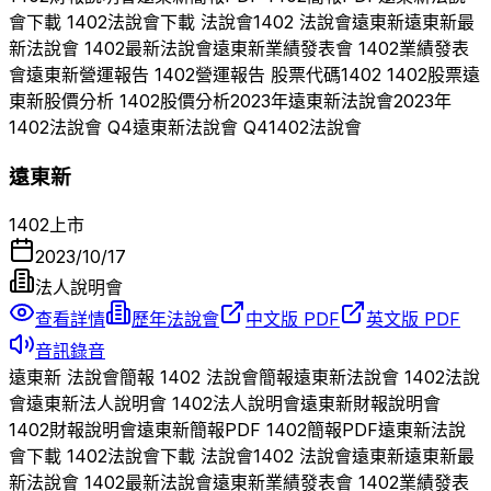
會下載
1402
法說會下載 法說會
1402
法說會
遠東新
遠東新
最
新法說會
1402
最新法說會
遠東新
業績發表會
1402
業績發表
會
遠東新
營運報告
1402
營運報告 股票代碼
1402
1402
股票
遠
東新
股價分析
1402
股價分析
2023
年
遠東新
法說會
2023
年
1402
法說會 Q
4
遠東新
法說會 Q
4
1402
法說會
遠東新
1402
上市
2023/10/17
法人說明會
查看詳情
歷年法說會
中文版 PDF
英文版 PDF
音訊錄音
遠東新
法說會簡報
1402
法說會簡報
遠東新
法說會
1402
法說
會
遠東新
法人說明會
1402
法人說明會
遠東新
財報說明會
1402
財報說明會
遠東新
簡報PDF
1402
簡報PDF
遠東新
法說
會下載
1402
法說會下載 法說會
1402
法說會
遠東新
遠東新
最
新法說會
1402
最新法說會
遠東新
業績發表會
1402
業績發表