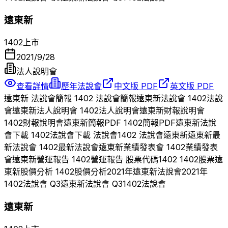
遠東新
1402
上市
2021/9/28
法人說明會
查看詳情
歷年法說會
中文版 PDF
英文版 PDF
遠東新
法說會簡報
1402
法說會簡報
遠東新
法說會
1402
法說
會
遠東新
法人說明會
1402
法人說明會
遠東新
財報說明會
1402
財報說明會
遠東新
簡報PDF
1402
簡報PDF
遠東新
法說
會下載
1402
法說會下載 法說會
1402
法說會
遠東新
遠東新
最
新法說會
1402
最新法說會
遠東新
業績發表會
1402
業績發表
會
遠東新
營運報告
1402
營運報告 股票代碼
1402
1402
股票
遠
東新
股價分析
1402
股價分析
2021
年
遠東新
法說會
2021
年
1402
法說會 Q
3
遠東新
法說會 Q
3
1402
法說會
遠東新