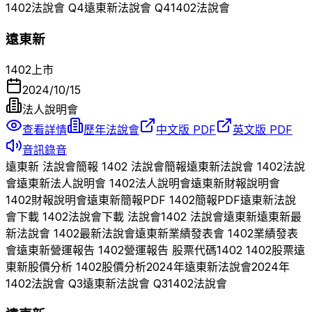
1402
法說會 Q
4
遠東新
法說會 Q
4
1402
法說會
遠東新
1402
上市
2024/10/15
法人說明會
查看詳情
歷年法說會
中文版 PDF
英文版 PDF
音訊錄音
遠東新
法說會簡報
1402
法說會簡報
遠東新
法說會
1402
法說
會
遠東新
法人說明會
1402
法人說明會
遠東新
財報說明會
1402
財報說明會
遠東新
簡報PDF
1402
簡報PDF
遠東新
法說
會下載
1402
法說會下載 法說會
1402
法說會
遠東新
遠東新
最
新法說會
1402
最新法說會
遠東新
業績發表會
1402
業績發表
會
遠東新
營運報告
1402
營運報告 股票代碼
1402
1402
股票
遠
東新
股價分析
1402
股價分析
2024
年
遠東新
法說會
2024
年
1402
法說會 Q
3
遠東新
法說會 Q
3
1402
法說會