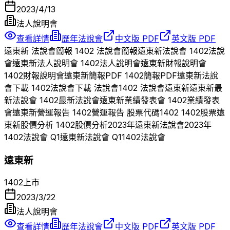
2023/4/13
法人說明會
查看詳情
歷年法說會
中文版 PDF
英文版 PDF
遠東新
法說會簡報
1402
法說會簡報
遠東新
法說會
1402
法說
會
遠東新
法人說明會
1402
法人說明會
遠東新
財報說明會
1402
財報說明會
遠東新
簡報PDF
1402
簡報PDF
遠東新
法說
會下載
1402
法說會下載 法說會
1402
法說會
遠東新
遠東新
最
新法說會
1402
最新法說會
遠東新
業績發表會
1402
業績發表
會
遠東新
營運報告
1402
營運報告 股票代碼
1402
1402
股票
遠
東新
股價分析
1402
股價分析
2023
年
遠東新
法說會
2023
年
1402
法說會 Q
1
遠東新
法說會 Q
1
1402
法說會
遠東新
1402
上市
2023/3/22
法人說明會
查看詳情
歷年法說會
中文版 PDF
英文版 PDF