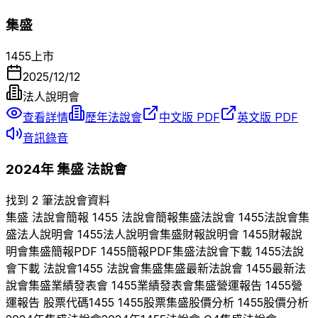
集盛
1455
上市
2025/12/12
法人說明會
查看詳情
歷年法說會
中文版 PDF
英文版 PDF
音訊錄音
2024
年
集盛
法說會
找到 2 筆法說會資料
集盛
法說會簡報
1455
法說會簡報
集盛
法說會
1455
法說會
集
盛
法人說明會
1455
法人說明會
集盛
財報說明會
1455
財報說
明會
集盛
簡報PDF
1455
簡報PDF
集盛
法說會下載
1455
法說
會下載 法說會
1455
法說會
集盛
集盛
最新法說會
1455
最新法
說會
集盛
業績發表會
1455
業績發表會
集盛
營運報告
1455
營
運報告 股票代碼
1455
1455
股票
集盛
股價分析
1455
股價分析