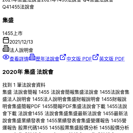
Q
4
1455
法說會
集盛
1455
上市
2021/12/13
法人說明會
查看詳情
歷年法說會
中文版 PDF
英文版 PDF
2020
年
集盛
法說會
找到 1 筆法說會資料
集盛
法說會簡報
1455
法說會簡報
集盛
法說會
1455
法說會
集
盛
法人說明會
1455
法人說明會
集盛
財報說明會
1455
財報說
明會
集盛
簡報PDF
1455
簡報PDF
集盛
法說會下載
1455
法說
會下載 法說會
1455
法說會
集盛
集盛
最新法說會
1455
最新法
說會
集盛
業績發表會
1455
業績發表會
集盛
營運報告
1455
營
運報告 股票代碼
1455
1455
股票
集盛
股價分析
1455
股價分析