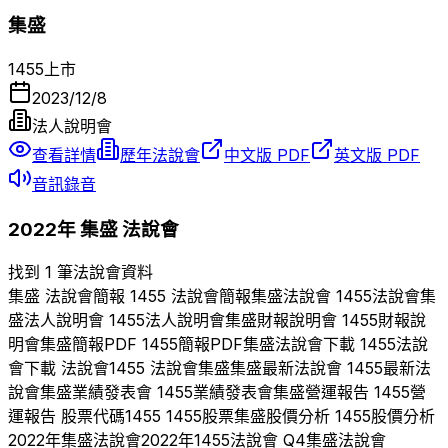
集盛
1455
上市
2023/12/8
法人說明會
查看詳情
歷年法說會
中文版 PDF
英文版 PDF
音訊錄音
2022
年
集盛
法說會
找到 1 筆法說會資料
集盛
法說會簡報
1455
法說會簡報
集盛
法說會
1455
法說會
集
盛
法人說明會
1455
法人說明會
集盛
財報說明會
1455
財報說
明會
集盛
簡報PDF
1455
簡報PDF
集盛
法說會下載
1455
法說
會下載 法說會
1455
法說會
集盛
集盛
最新法說會
1455
最新法
說會
集盛
業績發表會
1455
業績發表會
集盛
營運報告
1455
營
運報告 股票代碼
1455
1455
股票
集盛
股價分析
1455
股價分析
2022
年
集盛
法說會
2022
年
1455
法說會 Q
4
集盛
法說會