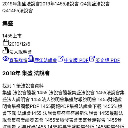
2019
年
集盛
法說會
2019
年
1455
法說會 Q
4
集盛
法說會
Q
4
1455
法說會
集盛
1455
上市
2019/12/6
法人說明會
查看詳情
歷年法說會
中文版 PDF
英文版 PDF
2018
年
集盛
法說會
找到 1 筆法說會資料
集盛
法說會簡報
1455
法說會簡報
集盛
法說會
1455
法說會
集
盛
法人說明會
1455
法人說明會
集盛
財報說明會
1455
財報說
明會
集盛
簡報PDF
1455
簡報PDF
集盛
法說會下載
1455
法說
會下載 法說會
1455
法說會
集盛
集盛
最新法說會
1455
最新法
說會
集盛
業績發表會
1455
業績發表會
集盛
營運報告
1455
營
運報告 股票代碼
1455
1455
股票
集盛
股價分析
1455
股價分析