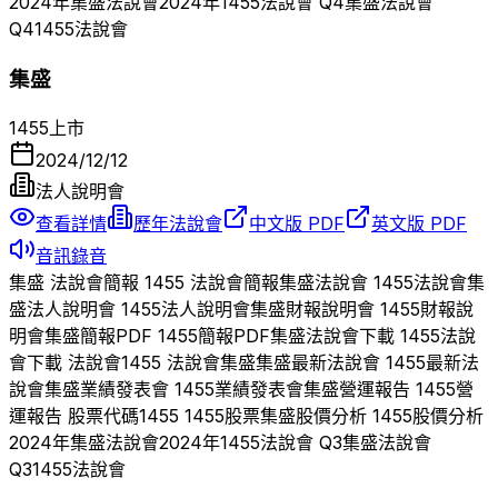
2024
年
集盛
法說會
2024
年
1455
法說會 Q
4
集盛
法說會
Q
4
1455
法說會
集盛
1455
上市
2024/12/12
法人說明會
查看詳情
歷年法說會
中文版 PDF
英文版 PDF
音訊錄音
集盛
法說會簡報
1455
法說會簡報
集盛
法說會
1455
法說會
集
盛
法人說明會
1455
法人說明會
集盛
財報說明會
1455
財報說
明會
集盛
簡報PDF
1455
簡報PDF
集盛
法說會下載
1455
法說
會下載 法說會
1455
法說會
集盛
集盛
最新法說會
1455
最新法
說會
集盛
業績發表會
1455
業績發表會
集盛
營運報告
1455
營
運報告 股票代碼
1455
1455
股票
集盛
股價分析
1455
股價分析
2024
年
集盛
法說會
2024
年
1455
法說會 Q
3
集盛
法說會
Q
3
1455
法說會