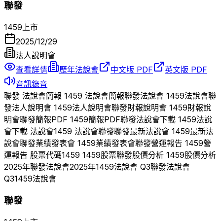
聯發
1459
上市
2025/12/29
法人說明會
查看詳情
歷年法說會
中文版 PDF
英文版 PDF
音訊錄音
聯發
法說會簡報
1459
法說會簡報
聯發
法說會
1459
法說會
聯
發
法人說明會
1459
法人說明會
聯發
財報說明會
1459
財報說
明會
聯發
簡報PDF
1459
簡報PDF
聯發
法說會下載
1459
法說
會下載 法說會
1459
法說會
聯發
聯發
最新法說會
1459
最新法
說會
聯發
業績發表會
1459
業績發表會
聯發
營運報告
1459
營
運報告 股票代碼
1459
1459
股票
聯發
股價分析
1459
股價分析
2025
年
聯發
法說會
2025
年
1459
法說會 Q
3
聯發
法說會
Q
3
1459
法說會
聯發