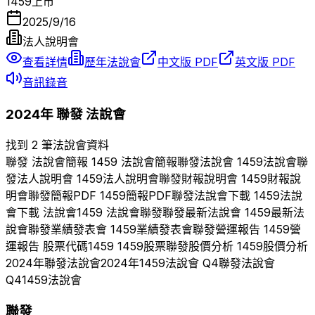
1459
上市
2025/9/16
法人說明會
查看詳情
歷年法說會
中文版 PDF
英文版 PDF
音訊錄音
2024
年
聯發
法說會
找到 2 筆法說會資料
聯發
法說會簡報
1459
法說會簡報
聯發
法說會
1459
法說會
聯
發
法人說明會
1459
法人說明會
聯發
財報說明會
1459
財報說
明會
聯發
簡報PDF
1459
簡報PDF
聯發
法說會下載
1459
法說
會下載 法說會
1459
法說會
聯發
聯發
最新法說會
1459
最新法
說會
聯發
業績發表會
1459
業績發表會
聯發
營運報告
1459
營
運報告 股票代碼
1459
1459
股票
聯發
股價分析
1459
股價分析
2024
年
聯發
法說會
2024
年
1459
法說會 Q
4
聯發
法說會
Q
4
1459
法說會
聯發