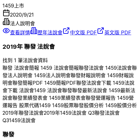
1459
上市
2020/9/21
法人說明會
查看詳情
歷年法說會
中文版 PDF
英文版 PDF
2019
年
聯發
法說會
找到 1 筆法說會資料
聯發
法說會簡報
1459
法說會簡報
聯發
法說會
1459
法說會
聯
發
法人說明會
1459
法人說明會
聯發
財報說明會
1459
財報說
明會
聯發
簡報PDF
1459
簡報PDF
聯發
法說會下載
1459
法說
會下載 法說會
1459
法說會
聯發
聯發
最新法說會
1459
最新法
說會
聯發
業績發表會
1459
業績發表會
聯發
營運報告
1459
營
運報告 股票代碼
1459
1459
股票
聯發
股價分析
1459
股價分析
2019
年
聯發
法說會
2019
年
1459
法說會 Q
3
聯發
法說會
Q
3
1459
法說會
聯發