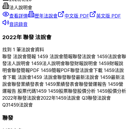
法人說明會
查看詳情
歷年法說會
中文版 PDF
英文版 PDF
音訊錄音
2022
年
聯發
法說會
找到 1 筆法說會資料
聯發
法說會簡報
1459
法說會簡報
聯發
法說會
1459
法說會
聯
發
法人說明會
1459
法人說明會
聯發
財報說明會
1459
財報說
明會
聯發
簡報PDF
1459
簡報PDF
聯發
法說會下載
1459
法說
會下載 法說會
1459
法說會
聯發
聯發
最新法說會
1459
最新法
說會
聯發
業績發表會
1459
業績發表會
聯發
營運報告
1459
營
運報告 股票代碼
1459
1459
股票
聯發
股價分析
1459
股價分析
2022
年
聯發
法說會
2022
年
1459
法說會 Q
3
聯發
法說會
Q
3
1459
法說會
聯發