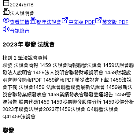
2024/9/18
法人說明會
查看詳情
歷年法說會
中文版 PDF
英文版 PDF
音訊錄音
2023
年
聯發
法說會
找到 2 筆法說會資料
聯發
法說會簡報
1459
法說會簡報
聯發
法說會
1459
法說會
聯
發
法人說明會
1459
法人說明會
聯發
財報說明會
1459
財報說
明會
聯發
簡報PDF
1459
簡報PDF
聯發
法說會下載
1459
法說
會下載 法說會
1459
法說會
聯發
聯發
最新法說會
1459
最新法
說會
聯發
業績發表會
1459
業績發表會
聯發
營運報告
1459
營
運報告 股票代碼
1459
1459
股票
聯發
股價分析
1459
股價分析
2023
年
聯發
法說會
2023
年
1459
法說會 Q
4
聯發
法說會
Q
4
1459
法說會
聯發