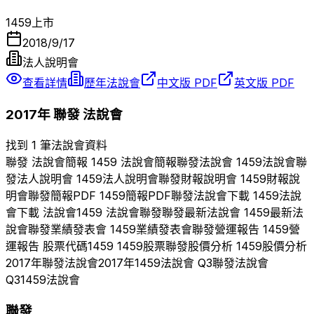
1459
上市
2018/9/17
法人說明會
查看詳情
歷年法說會
中文版 PDF
英文版 PDF
2017
年
聯發
法說會
找到 1 筆法說會資料
聯發
法說會簡報
1459
法說會簡報
聯發
法說會
1459
法說會
聯
發
法人說明會
1459
法人說明會
聯發
財報說明會
1459
財報說
明會
聯發
簡報PDF
1459
簡報PDF
聯發
法說會下載
1459
法說
會下載 法說會
1459
法說會
聯發
聯發
最新法說會
1459
最新法
說會
聯發
業績發表會
1459
業績發表會
聯發
營運報告
1459
營
運報告 股票代碼
1459
1459
股票
聯發
股價分析
1459
股價分析
2017
年
聯發
法說會
2017
年
1459
法說會 Q
3
聯發
法說會
Q
3
1459
法說會
聯發