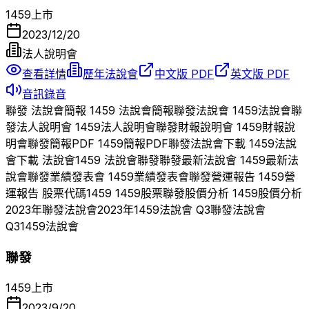
1459
上市
2023/12/20
法人說明會
查看詳情
歷年法說會
中文版 PDF
英文版 PDF
音訊錄音
聯發
法說會簡報
1459
法說會簡報
聯發
法說會
1459
法說會
聯
發
法人說明會
1459
法人說明會
聯發
財報說明會
1459
財報說
明會
聯發
簡報PDF
1459
簡報PDF
聯發
法說會下載
1459
法說
會下載 法說會
1459
法說會
聯發
聯發
最新法說會
1459
最新法
說會
聯發
業績發表會
1459
業績發表會
聯發
營運報告
1459
營
運報告 股票代碼
1459
1459
股票
聯發
股價分析
1459
股價分析
2023
年
聯發
法說會
2023
年
1459
法說會 Q
3
聯發
法說會
Q
3
1459
法說會
聯發
1459
上市
2023/9/20