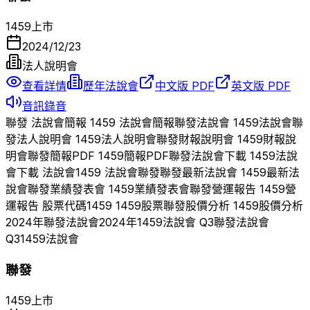
1459
上市
2024/12/23
法人說明會
查看詳情
歷年法說會
中文版 PDF
英文版 PDF
音訊錄音
聯發
法說會簡報
1459
法說會簡報
聯發
法說會
1459
法說會
聯
發
法人說明會
1459
法人說明會
聯發
財報說明會
1459
財報說
明會
聯發
簡報PDF
1459
簡報PDF
聯發
法說會下載
1459
法說
會下載 法說會
1459
法說會
聯發
聯發
最新法說會
1459
最新法
說會
聯發
業績發表會
1459
業績發表會
聯發
營運報告
1459
營
運報告 股票代碼
1459
1459
股票
聯發
股價分析
1459
股價分析
2024
年
聯發
法說會
2024
年
1459
法說會 Q
3
聯發
法說會
Q
3
1459
法說會
聯發
1459
上市