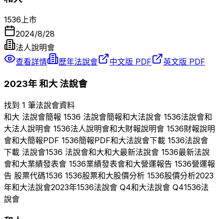
1536
上市
2024/8/28
法人說明會
查看詳情
歷年法說會
中文版 PDF
英文版 PDF
2023
年
和大
法說會
找到 1 筆法說會資料
和大
法說會簡報
1536
法說會簡報
和大
法說會
1536
法說會
和
大
法人說明會
1536
法人說明會
和大
財報說明會
1536
財報說明
會
和大
簡報PDF
1536
簡報PDF
和大
法說會下載
1536
法說會
下載 法說會
1536
法說會
和大
和大
最新法說會
1536
最新法說
會
和大
業績發表會
1536
業績發表會
和大
營運報告
1536
營運報
告 股票代碼
1536
1536
股票
和大
股價分析
1536
股價分析
2023
年
和大
法說會
2023
年
1536
法說會 Q
4
和大
法說會 Q
4
1536
法
說會