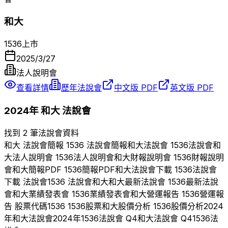
和大
1536
上市
2025/3/27
法人說明會
查看詳情
歷年法說會
中文版 PDF
英文版 PDF
2024
年
和大
法說會
找到 2 筆法說會資料
和大
法說會簡報
1536
法說會簡報
和大
法說會
1536
法說會
和
大
法人說明會
1536
法人說明會
和大
財報說明會
1536
財報說明
會
和大
簡報PDF
1536
簡報PDF
和大
法說會下載
1536
法說會
下載 法說會
1536
法說會
和大
和大
最新法說會
1536
最新法說
會
和大
業績發表會
1536
業績發表會
和大
營運報告
1536
營運報
告 股票代碼
1536
1536
股票
和大
股價分析
1536
股價分析
2024
年
和大
法說會
2024
年
1536
法說會 Q
4
和大
法說會 Q
4
1536
法