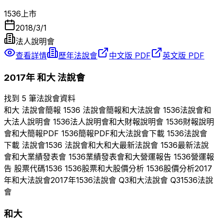
1536
上市
2018/3/1
法人說明會
查看詳情
歷年法說會
中文版 PDF
英文版 PDF
2017
年
和大
法說會
找到 5 筆法說會資料
和大
法說會簡報
1536
法說會簡報
和大
法說會
1536
法說會
和
大
法人說明會
1536
法人說明會
和大
財報說明會
1536
財報說明
會
和大
簡報PDF
1536
簡報PDF
和大
法說會下載
1536
法說會
下載 法說會
1536
法說會
和大
和大
最新法說會
1536
最新法說
會
和大
業績發表會
1536
業績發表會
和大
營運報告
1536
營運報
告 股票代碼
1536
1536
股票
和大
股價分析
1536
股價分析
2017
年
和大
法說會
2017
年
1536
法說會 Q
3
和大
法說會 Q
3
1536
法說
會
和大