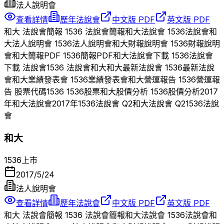
法人說明會
查看詳情
歷年法說會
中文版 PDF
英文版 PDF
和大
法說會簡報
1536
法說會簡報
和大
法說會
1536
法說會
和
大
法人說明會
1536
法人說明會
和大
財報說明會
1536
財報說明
會
和大
簡報PDF
1536
簡報PDF
和大
法說會下載
1536
法說會
下載 法說會
1536
法說會
和大
和大
最新法說會
1536
最新法說
會
和大
業績發表會
1536
業績發表會
和大
營運報告
1536
營運報
告 股票代碼
1536
1536
股票
和大
股價分析
1536
股價分析
2017
年
和大
法說會
2017
年
1536
法說會 Q
2
和大
法說會 Q
2
1536
法說
會
和大
1536
上市
2017/5/24
法人說明會
查看詳情
歷年法說會
中文版 PDF
英文版 PDF
和大
法說會簡報
1536
法說會簡報
和大
法說會
1536
法說會
和