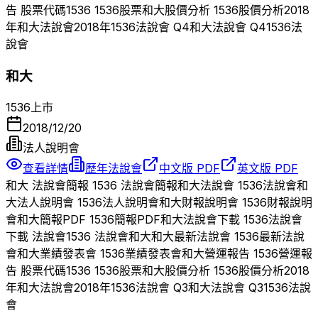
告 股票代碼
1536
1536
股票
和大
股價分析
1536
股價分析
2018
年
和大
法說會
2018
年
1536
法說會 Q
4
和大
法說會 Q
4
1536
法
說會
和大
1536
上市
2018/12/20
法人說明會
查看詳情
歷年法說會
中文版 PDF
英文版 PDF
和大
法說會簡報
1536
法說會簡報
和大
法說會
1536
法說會
和
大
法人說明會
1536
法人說明會
和大
財報說明會
1536
財報說明
會
和大
簡報PDF
1536
簡報PDF
和大
法說會下載
1536
法說會
下載 法說會
1536
法說會
和大
和大
最新法說會
1536
最新法說
會
和大
業績發表會
1536
業績發表會
和大
營運報告
1536
營運報
告 股票代碼
1536
1536
股票
和大
股價分析
1536
股價分析
2018
年
和大
法說會
2018
年
1536
法說會 Q
3
和大
法說會 Q
3
1536
法說
會