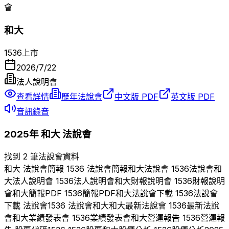
會
和大
1536
上市
2026/7/22
法人說明會
查看詳情
歷年法說會
中文版 PDF
英文版 PDF
音訊錄音
2025
年
和大
法說會
找到 2 筆法說會資料
和大
法說會簡報
1536
法說會簡報
和大
法說會
1536
法說會
和
大
法人說明會
1536
法人說明會
和大
財報說明會
1536
財報說明
會
和大
簡報PDF
1536
簡報PDF
和大
法說會下載
1536
法說會
下載 法說會
1536
法說會
和大
和大
最新法說會
1536
最新法說
會
和大
業績發表會
1536
業績發表會
和大
營運報告
1536
營運報