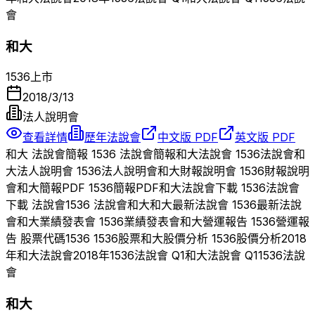
會
和大
1536
上市
2018/3/13
法人說明會
查看詳情
歷年法說會
中文版 PDF
英文版 PDF
和大
法說會簡報
1536
法說會簡報
和大
法說會
1536
法說會
和
大
法人說明會
1536
法人說明會
和大
財報說明會
1536
財報說明
會
和大
簡報PDF
1536
簡報PDF
和大
法說會下載
1536
法說會
下載 法說會
1536
法說會
和大
和大
最新法說會
1536
最新法說
會
和大
業績發表會
1536
業績發表會
和大
營運報告
1536
營運報
告 股票代碼
1536
1536
股票
和大
股價分析
1536
股價分析
2018
年
和大
法說會
2018
年
1536
法說會 Q
1
和大
法說會 Q
1
1536
法說
會
和大