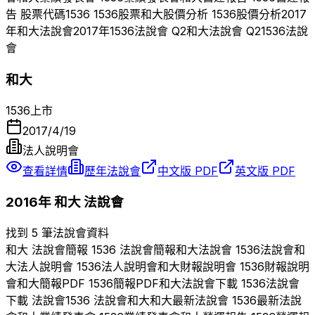
告 股票代碼
1536
1536
股票
和大
股價分析
1536
股價分析
2017
年
和大
法說會
2017
年
1536
法說會 Q
2
和大
法說會 Q
2
1536
法說
會
和大
1536
上市
2017/4/19
法人說明會
查看詳情
歷年法說會
中文版 PDF
英文版 PDF
2016
年
和大
法說會
找到 5 筆法說會資料
和大
法說會簡報
1536
法說會簡報
和大
法說會
1536
法說會
和
大
法人說明會
1536
法人說明會
和大
財報說明會
1536
財報說明
會
和大
簡報PDF
1536
簡報PDF
和大
法說會下載
1536
法說會
下載 法說會
1536
法說會
和大
和大
最新法說會
1536
最新法說