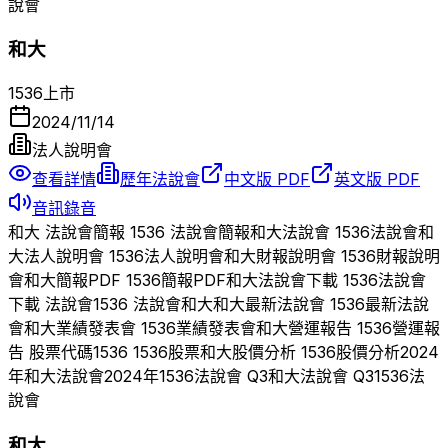
說會
和大
1536
上市
2024/11/14
法人說明會
查看詳情
歷年法說會
中文版 PDF
英文版 PDF
音訊錄音
和大
法說會簡報
1536
法說會簡報
和大
法說會
1536
法說會
和
大
法人說明會
1536
法人說明會
和大
財報說明會
1536
財報說明
會
和大
簡報PDF
1536
簡報PDF
和大
法說會下載
1536
法說會
下載 法說會
1536
法說會
和大
和大
最新法說會
1536
最新法說
會
和大
業績發表會
1536
業績發表會
和大
營運報告
1536
營運報
告 股票代碼
1536
1536
股票
和大
股價分析
1536
股價分析
2024
年
和大
法說會
2024
年
1536
法說會 Q
3
和大
法說會 Q
3
1536
法
說會
和大