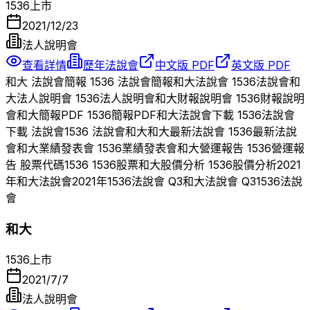
1536
上市
2021/12/23
法人說明會
查看詳情
歷年法說會
中文版 PDF
英文版 PDF
和大
法說會簡報
1536
法說會簡報
和大
法說會
1536
法說會
和
大
法人說明會
1536
法人說明會
和大
財報說明會
1536
財報說明
會
和大
簡報PDF
1536
簡報PDF
和大
法說會下載
1536
法說會
下載 法說會
1536
法說會
和大
和大
最新法說會
1536
最新法說
會
和大
業績發表會
1536
業績發表會
和大
營運報告
1536
營運報
告 股票代碼
1536
1536
股票
和大
股價分析
1536
股價分析
2021
年
和大
法說會
2021
年
1536
法說會 Q
3
和大
法說會 Q
3
1536
法說
會
和大
1536
上市
2021/7/7
法人說明會