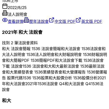
1536
上市
2022/8/25
法人說明會
查看詳情
歷年法說會
中文版 PDF
英文版 PDF
2021
年
和大
法說會
找到 2 筆法說會資料
和大
法說會簡報
1536
法說會簡報
和大
法說會
1536
法說會
和
大
法人說明會
1536
法人說明會
和大
財報說明會
1536
財報說明
會
和大
簡報PDF
1536
簡報PDF
和大
法說會下載
1536
法說會
下載 法說會
1536
法說會
和大
和大
最新法說會
1536
最新法說
會
和大
業績發表會
1536
業績發表會
和大
營運報告
1536
營運報
告 股票代碼
1536
1536
股票
和大
股價分析
1536
股價分析
2021
年
和大
法說會
2021
年
1536
法說會 Q
4
和大
法說會 Q
4
1536
法
說會
和大