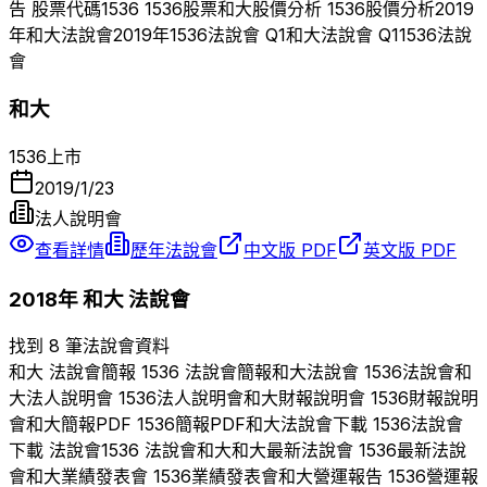
告 股票代碼
1536
1536
股票
和大
股價分析
1536
股價分析
2019
年
和大
法說會
2019
年
1536
法說會 Q
1
和大
法說會 Q
1
1536
法說
會
和大
1536
上市
2019/1/23
法人說明會
查看詳情
歷年法說會
中文版 PDF
英文版 PDF
2018
年
和大
法說會
找到 8 筆法說會資料
和大
法說會簡報
1536
法說會簡報
和大
法說會
1536
法說會
和
大
法人說明會
1536
法人說明會
和大
財報說明會
1536
財報說明
會
和大
簡報PDF
1536
簡報PDF
和大
法說會下載
1536
法說會
下載 法說會
1536
法說會
和大
和大
最新法說會
1536
最新法說
會
和大
業績發表會
1536
業績發表會
和大
營運報告
1536
營運報