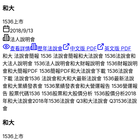
和大
1536
上市
2018/9/13
法人說明會
查看詳情
歷年法說會
中文版 PDF
英文版 PDF
和大
法說會簡報
1536
法說會簡報
和大
法說會
1536
法說會
和
大
法人說明會
1536
法人說明會
和大
財報說明會
1536
財報說明
會
和大
簡報PDF
1536
簡報PDF
和大
法說會下載
1536
法說會
下載 法說會
1536
法說會
和大
和大
最新法說會
1536
最新法說
會
和大
業績發表會
1536
業績發表會
和大
營運報告
1536
營運報
告 股票代碼
1536
1536
股票
和大
股價分析
1536
股價分析
2018
年
和大
法說會
2018
年
1536
法說會 Q
3
和大
法說會 Q
3
1536
法說
會
和大
1536
上市