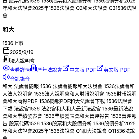
告 股票代碼
1536
1536
股票
和大
股價分析
1536
股價分析
2025
年
和大
法說會
2025
年
1536
法說會 Q
3
和大
法說會 Q
3
1536
法說
會
和大
1536
上市
2025/9/19
法人說明會
查看詳情
歷年法說會
中文版 PDF
英文版 PDF
音訊錄音
和大
法說會簡報
1536
法說會簡報
和大
法說會
1536
法說會
和
大
法人說明會
1536
法人說明會
和大
財報說明會
1536
財報說明
會
和大
簡報PDF
1536
簡報PDF
和大
法說會下載
1536
法說會
下載 法說會
1536
法說會
和大
和大
最新法說會
1536
最新法說
會
和大
業績發表會
1536
業績發表會
和大
營運報告
1536
營運報
告 股票代碼
1536
1536
股票
和大
股價分析
1536
股價分析
2025
年
和大
法說會
2025
年
1536
法說會 Q
1
和大
法說會 Q
1
1536
法說
會