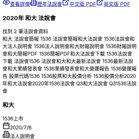
查看詳情
歷年法說會
中文版 PDF
英文版 PDF
2020
年
和大
法說會
找到 2 筆法說會資料
和大
法說會簡報
1536
法說會簡報
和大
法說會
1536
法說會
和
大
法人說明會
1536
法人說明會
和大
財報說明會
1536
財報說明
會
和大
簡報PDF
1536
簡報PDF
和大
法說會下載
1536
法說會
下載 法說會
1536
法說會
和大
和大
最新法說會
1536
最新法說
會
和大
業績發表會
1536
業績發表會
和大
營運報告
1536
營運報
告 股票代碼
1536
1536
股票
和大
股價分析
1536
股價分析
2020
年
和大
法說會
2020
年
1536
法說會 Q
3
和大
法說會 Q
3
1536
法說
會
和大
1536
上市
2020/7/8
法人說明會