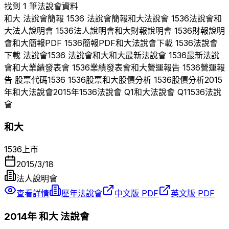
找到 1 筆法說會資料
和大
法說會簡報
1536
法說會簡報
和大
法說會
1536
法說會
和
大
法人說明會
1536
法人說明會
和大
財報說明會
1536
財報說明
會
和大
簡報PDF
1536
簡報PDF
和大
法說會下載
1536
法說會
下載 法說會
1536
法說會
和大
和大
最新法說會
1536
最新法說
會
和大
業績發表會
1536
業績發表會
和大
營運報告
1536
營運報
告 股票代碼
1536
1536
股票
和大
股價分析
1536
股價分析
2015
年
和大
法說會
2015
年
1536
法說會 Q
1
和大
法說會 Q
1
1536
法說
會
和大
1536
上市
2015/3/18
法人說明會
查看詳情
歷年法說會
中文版 PDF
英文版 PDF
2014
年
和大
法說會