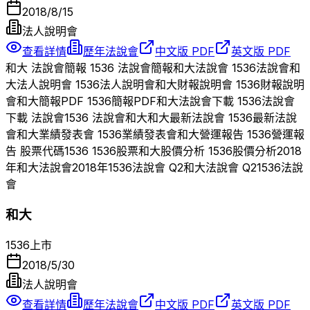
2018/8/15
法人說明會
查看詳情
歷年法說會
中文版 PDF
英文版 PDF
和大
法說會簡報
1536
法說會簡報
和大
法說會
1536
法說會
和
大
法人說明會
1536
法人說明會
和大
財報說明會
1536
財報說明
會
和大
簡報PDF
1536
簡報PDF
和大
法說會下載
1536
法說會
下載 法說會
1536
法說會
和大
和大
最新法說會
1536
最新法說
會
和大
業績發表會
1536
業績發表會
和大
營運報告
1536
營運報
告 股票代碼
1536
1536
股票
和大
股價分析
1536
股價分析
2018
年
和大
法說會
2018
年
1536
法說會 Q
2
和大
法說會 Q
2
1536
法說
會
和大
1536
上市
2018/5/30
法人說明會
查看詳情
歷年法說會
中文版 PDF
英文版 PDF