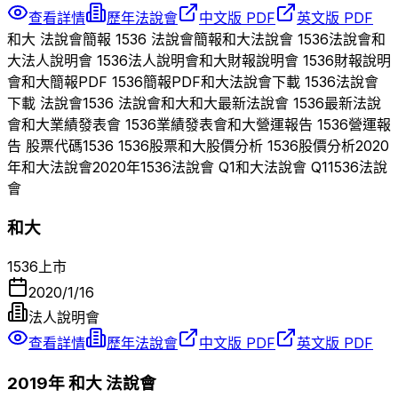
查看詳情
歷年法說會
中文版 PDF
英文版 PDF
和大
法說會簡報
1536
法說會簡報
和大
法說會
1536
法說會
和
大
法人說明會
1536
法人說明會
和大
財報說明會
1536
財報說明
會
和大
簡報PDF
1536
簡報PDF
和大
法說會下載
1536
法說會
下載 法說會
1536
法說會
和大
和大
最新法說會
1536
最新法說
會
和大
業績發表會
1536
業績發表會
和大
營運報告
1536
營運報
告 股票代碼
1536
1536
股票
和大
股價分析
1536
股價分析
2020
年
和大
法說會
2020
年
1536
法說會 Q
1
和大
法說會 Q
1
1536
法說
會
和大
1536
上市
2020/1/16
法人說明會
查看詳情
歷年法說會
中文版 PDF
英文版 PDF
2019
年
和大
法說會