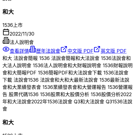
和大
1536
上市
2022/11/30
法人說明會
查看詳情
歷年法說會
中文版 PDF
英文版 PDF
和大
法說會簡報
1536
法說會簡報
和大
法說會
1536
法說會
和
大
法人說明會
1536
法人說明會
和大
財報說明會
1536
財報說明
會
和大
簡報PDF
1536
簡報PDF
和大
法說會下載
1536
法說會
下載 法說會
1536
法說會
和大
和大
最新法說會
1536
最新法說
會
和大
業績發表會
1536
業績發表會
和大
營運報告
1536
營運報
告 股票代碼
1536
1536
股票
和大
股價分析
1536
股價分析
2022
年
和大
法說會
2022
年
1536
法說會 Q
3
和大
法說會 Q
3
1536
法說
會
和大