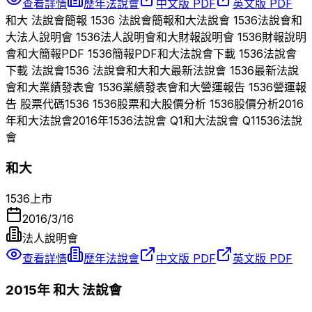
查看詳情
歷年法說會
中文版 PDF
英文版 PDF
和大
法說會簡報
1536
法說會簡報
和大
法說會
1536
法說會
和
大
法人說明會
1536
法人說明會
和大
財報說明會
1536
財報說明
會
和大
簡報PDF
1536
簡報PDF
和大
法說會下載
1536
法說會
下載 法說會
1536
法說會
和大
和大
最新法說會
1536
最新法說
會
和大
業績發表會
1536
業績發表會
和大
營運報告
1536
營運報
告 股票代碼
1536
1536
股票
和大
股價分析
1536
股價分析
2016
年
和大
法說會
2016
年
1536
法說會 Q
1
和大
法說會 Q
1
1536
法說
會
和大
1536
上市
2016/3/16
法人說明會
查看詳情
歷年法說會
中文版 PDF
英文版 PDF
2015
年
和大
法說會