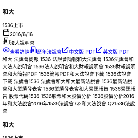
和大
1536
上市
2016/8/18
法人說明會
查看詳情
歷年法說會
中文版 PDF
英文版 PDF
和大
法說會簡報
1536
法說會簡報
和大
法說會
1536
法說會
和
大
法人說明會
1536
法人說明會
和大
財報說明會
1536
財報說明
會
和大
簡報PDF
1536
簡報PDF
和大
法說會下載
1536
法說會
下載 法說會
1536
法說會
和大
和大
最新法說會
1536
最新法說
會
和大
業績發表會
1536
業績發表會
和大
營運報告
1536
營運報
告 股票代碼
1536
1536
股票
和大
股價分析
1536
股價分析
2016
年
和大
法說會
2016
年
1536
法說會 Q
2
和大
法說會 Q
2
1536
法說
會
和大