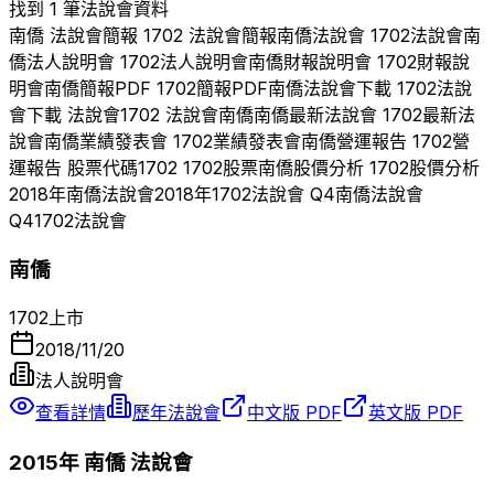
找到 1 筆法說會資料
南僑
法說會簡報
1702
法說會簡報
南僑
法說會
1702
法說會
南
僑
法人說明會
1702
法人說明會
南僑
財報說明會
1702
財報說
明會
南僑
簡報PDF
1702
簡報PDF
南僑
法說會下載
1702
法說
會下載 法說會
1702
法說會
南僑
南僑
最新法說會
1702
最新法
說會
南僑
業績發表會
1702
業績發表會
南僑
營運報告
1702
營
運報告 股票代碼
1702
1702
股票
南僑
股價分析
1702
股價分析
2018
年
南僑
法說會
2018
年
1702
法說會 Q
4
南僑
法說會
Q
4
1702
法說會
南僑
1702
上市
2018/11/20
法人說明會
查看詳情
歷年法說會
中文版 PDF
英文版 PDF
2015
年
南僑
法說會