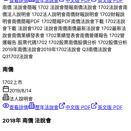
查看詳情
歷年法說會
中文版 PDF
英文版 PDF
南僑
法說會簡報
1702
法說會簡報
南僑
法說會
1702
法說會
南
僑
法人說明會
1702
法人說明會
南僑
財報說明會
1702
財報說
明會
南僑
簡報PDF
1702
簡報PDF
南僑
法說會下載
1702
法說
會下載 法說會
1702
法說會
南僑
南僑
最新法說會
1702
最新法
說會
南僑
業績發表會
1702
業績發表會
南僑
營運報告
1702
營
運報告 股票代碼
1702
1702
股票
南僑
股價分析
1702
股價分析
2019
年
南僑
法說會
2019
年
1702
法說會 Q
3
南僑
法說會
Q
3
1702
法說會
南僑
1702
上市
2019/8/14
法人說明會
查看詳情
歷年法說會
中文版 PDF
英文版 PDF
2018
年
南僑
法說會