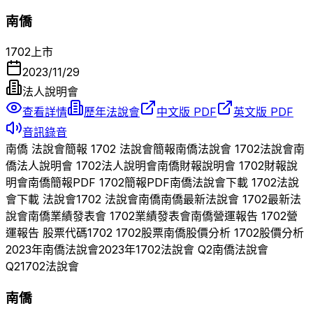
南僑
1702
上市
2023/11/29
法人說明會
查看詳情
歷年法說會
中文版 PDF
英文版 PDF
音訊錄音
南僑
法說會簡報
1702
法說會簡報
南僑
法說會
1702
法說會
南
僑
法人說明會
1702
法人說明會
南僑
財報說明會
1702
財報說
明會
南僑
簡報PDF
1702
簡報PDF
南僑
法說會下載
1702
法說
會下載 法說會
1702
法說會
南僑
南僑
最新法說會
1702
最新法
說會
南僑
業績發表會
1702
業績發表會
南僑
營運報告
1702
營
運報告 股票代碼
1702
1702
股票
南僑
股價分析
1702
股價分析
2023
年
南僑
法說會
2023
年
1702
法說會 Q
2
南僑
法說會
Q
2
1702
法說會
南僑