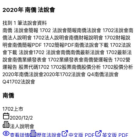
2020
年
南僑
法說會
找到 1 筆法說會資料
南僑
法說會簡報
1702
法說會簡報
南僑
法說會
1702
法說會
南
僑
法人說明會
1702
法人說明會
南僑
財報說明會
1702
財報說
明會
南僑
簡報PDF
1702
簡報PDF
南僑
法說會下載
1702
法說
會下載 法說會
1702
法說會
南僑
南僑
最新法說會
1702
最新法
說會
南僑
業績發表會
1702
業績發表會
南僑
營運報告
1702
營
運報告 股票代碼
1702
1702
股票
南僑
股價分析
1702
股價分析
2020
年
南僑
法說會
2020
年
1702
法說會 Q
4
南僑
法說會
Q
4
1702
法說會
南僑
1702
上市
2020/12/2
法人說明會
查看詳情
歷年法說會
中文版 PDF
英文版 PDF