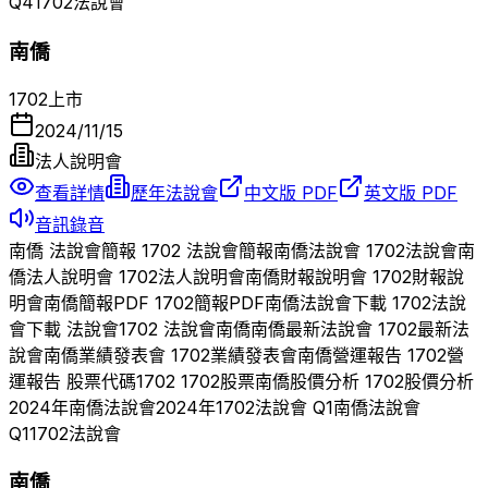
Q
4
1702
法說會
南僑
1702
上市
2024/11/15
法人說明會
查看詳情
歷年法說會
中文版 PDF
英文版 PDF
音訊錄音
南僑
法說會簡報
1702
法說會簡報
南僑
法說會
1702
法說會
南
僑
法人說明會
1702
法人說明會
南僑
財報說明會
1702
財報說
明會
南僑
簡報PDF
1702
簡報PDF
南僑
法說會下載
1702
法說
會下載 法說會
1702
法說會
南僑
南僑
最新法說會
1702
最新法
說會
南僑
業績發表會
1702
業績發表會
南僑
營運報告
1702
營
運報告 股票代碼
1702
1702
股票
南僑
股價分析
1702
股價分析
2024
年
南僑
法說會
2024
年
1702
法說會 Q
1
南僑
法說會
Q
1
1702
法說會
南僑