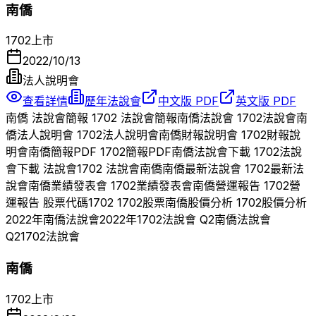
南僑
1702
上市
2022/10/13
法人說明會
查看詳情
歷年法說會
中文版 PDF
英文版 PDF
南僑
法說會簡報
1702
法說會簡報
南僑
法說會
1702
法說會
南
僑
法人說明會
1702
法人說明會
南僑
財報說明會
1702
財報說
明會
南僑
簡報PDF
1702
簡報PDF
南僑
法說會下載
1702
法說
會下載 法說會
1702
法說會
南僑
南僑
最新法說會
1702
最新法
說會
南僑
業績發表會
1702
業績發表會
南僑
營運報告
1702
營
運報告 股票代碼
1702
1702
股票
南僑
股價分析
1702
股價分析
2022
年
南僑
法說會
2022
年
1702
法說會 Q
2
南僑
法說會
Q
2
1702
法說會
南僑
1702
上市