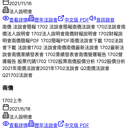
2021/11/16
法人說明會
查看詳情
歷年法說會
中文版 PDF
音訊錄音
南僑
法說會簡報
1702
法說會簡報
南僑
法說會
1702
法說會
南
僑
法人說明會
1702
法人說明會
南僑
財報說明會
1702
財報說
明會
南僑
簡報PDF
1702
簡報PDF
南僑
法說會下載
1702
法說
會下載 法說會
1702
法說會
南僑
南僑
最新法說會
1702
最新法
說會
南僑
業績發表會
1702
業績發表會
南僑
營運報告
1702
營
運報告 股票代碼
1702
1702
股票
南僑
股價分析
1702
股價分析
2021
年
南僑
法說會
2021
年
1702
法說會 Q
2
南僑
法說會
Q
2
1702
法說會
南僑
1702
上市
2021/6/18
法人說明會
查看詳情
歷年法說會
中文版 PDF