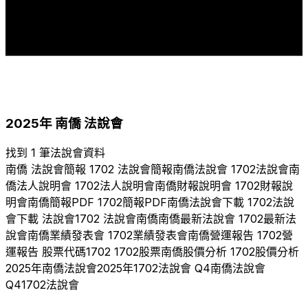
1
1
1
1
2015
2018
2019
2020
2021
2022
2023
2024
2025
2025
年
南僑
法說會
找到 1 筆法說會資料
南僑
法說會簡報
1702
法說會簡報
南僑
法說會
1702
法說會
南
僑
法人說明會
1702
法人說明會
南僑
財報說明會
1702
財報說
明會
南僑
簡報PDF
1702
簡報PDF
南僑
法說會下載
1702
法說
會下載 法說會
1702
法說會
南僑
南僑
最新法說會
1702
最新法
說會
南僑
業績發表會
1702
業績發表會
南僑
營運報告
1702
營
運報告 股票代碼
1702
1702
股票
南僑
股價分析
1702
股價分析
2025
年
南僑
法說會
2025
年
1702
法說會 Q
4
南僑
法說會
Q
4
1702
法說會