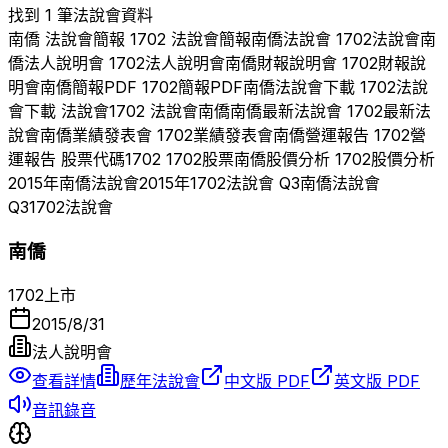
找到 1 筆法說會資料
南僑
法說會簡報
1702
法說會簡報
南僑
法說會
1702
法說會
南
僑
法人說明會
1702
法人說明會
南僑
財報說明會
1702
財報說
明會
南僑
簡報PDF
1702
簡報PDF
南僑
法說會下載
1702
法說
會下載 法說會
1702
法說會
南僑
南僑
最新法說會
1702
最新法
說會
南僑
業績發表會
1702
業績發表會
南僑
營運報告
1702
營
運報告 股票代碼
1702
1702
股票
南僑
股價分析
1702
股價分析
2015
年
南僑
法說會
2015
年
1702
法說會 Q
3
南僑
法說會
Q
3
1702
法說會
南僑
1702
上市
2015/8/31
法人說明會
查看詳情
歷年法說會
中文版 PDF
英文版 PDF
音訊錄音