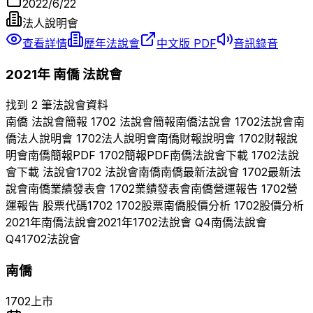
2022/6/22
法人說明會
查看詳情
歷年法說會
中文版 PDF
音訊錄音
2021
年
南僑
法說會
找到 2 筆法說會資料
南僑
法說會簡報
1702
法說會簡報
南僑
法說會
1702
法說會
南
僑
法人說明會
1702
法人說明會
南僑
財報說明會
1702
財報說
明會
南僑
簡報PDF
1702
簡報PDF
南僑
法說會下載
1702
法說
會下載 法說會
1702
法說會
南僑
南僑
最新法說會
1702
最新法
說會
南僑
業績發表會
1702
業績發表會
南僑
營運報告
1702
營
運報告 股票代碼
1702
1702
股票
南僑
股價分析
1702
股價分析
2021
年
南僑
法說會
2021
年
1702
法說會 Q
4
南僑
法說會
Q
4
1702
法說會
南僑
1702
上市