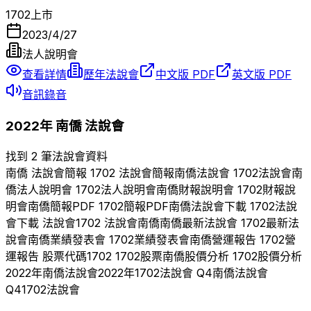
1702
上市
2023/4/27
法人說明會
查看詳情
歷年法說會
中文版 PDF
英文版 PDF
音訊錄音
2022
年
南僑
法說會
找到 2 筆法說會資料
南僑
法說會簡報
1702
法說會簡報
南僑
法說會
1702
法說會
南
僑
法人說明會
1702
法人說明會
南僑
財報說明會
1702
財報說
明會
南僑
簡報PDF
1702
簡報PDF
南僑
法說會下載
1702
法說
會下載 法說會
1702
法說會
南僑
南僑
最新法說會
1702
最新法
說會
南僑
業績發表會
1702
業績發表會
南僑
營運報告
1702
營
運報告 股票代碼
1702
1702
股票
南僑
股價分析
1702
股價分析
2022
年
南僑
法說會
2022
年
1702
法說會 Q
4
南僑
法說會
Q
4
1702
法說會