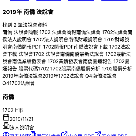
2019
年
南僑
法說會
找到 2 筆法說會資料
南僑
法說會簡報
1702
法說會簡報
南僑
法說會
1702
法說會
南
僑
法人說明會
1702
法人說明會
南僑
財報說明會
1702
財報說
明會
南僑
簡報PDF
1702
簡報PDF
南僑
法說會下載
1702
法說
會下載 法說會
1702
法說會
南僑
南僑
最新法說會
1702
最新法
說會
南僑
業績發表會
1702
業績發表會
南僑
營運報告
1702
營
運報告 股票代碼
1702
1702
股票
南僑
股價分析
1702
股價分析
2019
年
南僑
法說會
2019
年
1702
法說會 Q
4
南僑
法說會
Q
4
1702
法說會
南僑
1702
上市
2019/11/21
法人說明會