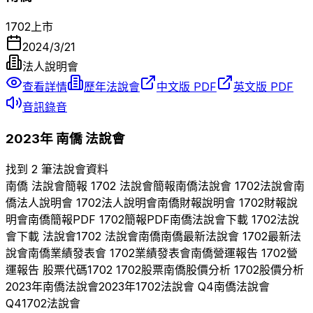
1702
上市
2024/3/21
法人說明會
查看詳情
歷年法說會
中文版 PDF
英文版 PDF
音訊錄音
2023
年
南僑
法說會
找到 2 筆法說會資料
南僑
法說會簡報
1702
法說會簡報
南僑
法說會
1702
法說會
南
僑
法人說明會
1702
法人說明會
南僑
財報說明會
1702
財報說
明會
南僑
簡報PDF
1702
簡報PDF
南僑
法說會下載
1702
法說
會下載 法說會
1702
法說會
南僑
南僑
最新法說會
1702
最新法
說會
南僑
業績發表會
1702
業績發表會
南僑
營運報告
1702
營
運報告 股票代碼
1702
1702
股票
南僑
股價分析
1702
股價分析
2023
年
南僑
法說會
2023
年
1702
法說會 Q
4
南僑
法說會
Q
4
1702
法說會