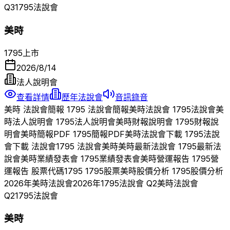
Q
3
1795
法說會
美時
1795
上市
2026/8/14
法人說明會
查看詳情
歷年法說會
音訊錄音
美時
法說會簡報
1795
法說會簡報
美時
法說會
1795
法說會
美
時
法人說明會
1795
法人說明會
美時
財報說明會
1795
財報說
明會
美時
簡報PDF
1795
簡報PDF
美時
法說會下載
1795
法說
會下載 法說會
1795
法說會
美時
美時
最新法說會
1795
最新法
說會
美時
業績發表會
1795
業績發表會
美時
營運報告
1795
營
運報告 股票代碼
1795
1795
股票
美時
股價分析
1795
股價分析
2026
年
美時
法說會
2026
年
1795
法說會 Q
2
美時
法說會
Q
2
1795
法說會
美時