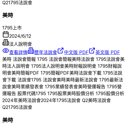
Q
2
1795
法說會
美時
1795
上市
2024/6/12
法人說明會
查看詳情
歷年法說會
中文版 PDF
英文版 PDF
美時
法說會簡報
1795
法說會簡報
美時
法說會
1795
法說會
美
時
法人說明會
1795
法人說明會
美時
財報說明會
1795
財報說
明會
美時
簡報PDF
1795
簡報PDF
美時
法說會下載
1795
法說
會下載 法說會
1795
法說會
美時
美時
最新法說會
1795
最新法
說會
美時
業績發表會
1795
業績發表會
美時
營運報告
1795
營
運報告 股票代碼
1795
1795
股票
美時
股價分析
1795
股價分析
2024
年
美時
法說會
2024
年
1795
法說會 Q
2
美時
法說會
Q
2
1795
法說會
美時