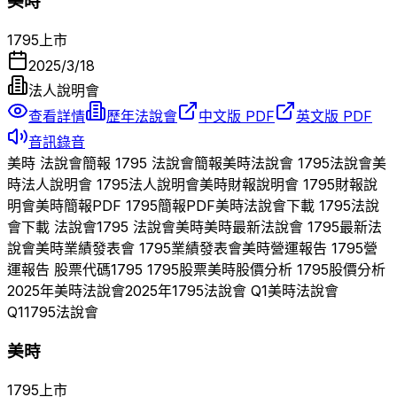
美時
1795
上市
2025/3/18
法人說明會
查看詳情
歷年法說會
中文版 PDF
英文版 PDF
音訊錄音
美時
法說會簡報
1795
法說會簡報
美時
法說會
1795
法說會
美
時
法人說明會
1795
法人說明會
美時
財報說明會
1795
財報說
明會
美時
簡報PDF
1795
簡報PDF
美時
法說會下載
1795
法說
會下載 法說會
1795
法說會
美時
美時
最新法說會
1795
最新法
說會
美時
業績發表會
1795
業績發表會
美時
營運報告
1795
營
運報告 股票代碼
1795
1795
股票
美時
股價分析
1795
股價分析
2025
年
美時
法說會
2025
年
1795
法說會 Q
1
美時
法說會
Q
1
1795
法說會
美時
1795
上市