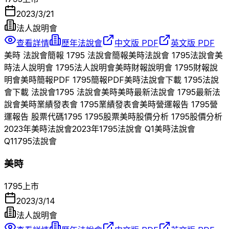
2023/3/21
法人說明會
查看詳情
歷年法說會
中文版 PDF
英文版 PDF
美時
法說會簡報
1795
法說會簡報
美時
法說會
1795
法說會
美
時
法人說明會
1795
法人說明會
美時
財報說明會
1795
財報說
明會
美時
簡報PDF
1795
簡報PDF
美時
法說會下載
1795
法說
會下載 法說會
1795
法說會
美時
美時
最新法說會
1795
最新法
說會
美時
業績發表會
1795
業績發表會
美時
營運報告
1795
營
運報告 股票代碼
1795
1795
股票
美時
股價分析
1795
股價分析
2023
年
美時
法說會
2023
年
1795
法說會 Q
1
美時
法說會
Q
1
1795
法說會
美時
1795
上市
2023/3/14
法人說明會