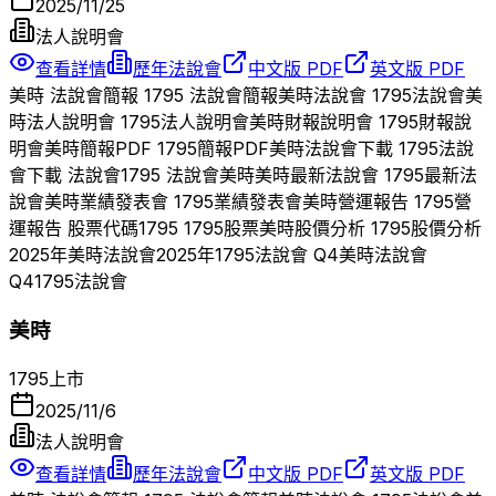
2025/11/25
法人說明會
查看詳情
歷年法說會
中文版 PDF
英文版 PDF
美時
法說會簡報
1795
法說會簡報
美時
法說會
1795
法說會
美
時
法人說明會
1795
法人說明會
美時
財報說明會
1795
財報說
明會
美時
簡報PDF
1795
簡報PDF
美時
法說會下載
1795
法說
會下載 法說會
1795
法說會
美時
美時
最新法說會
1795
最新法
說會
美時
業績發表會
1795
業績發表會
美時
營運報告
1795
營
運報告 股票代碼
1795
1795
股票
美時
股價分析
1795
股價分析
2025
年
美時
法說會
2025
年
1795
法說會 Q
4
美時
法說會
Q
4
1795
法說會
美時
1795
上市
2025/11/6
法人說明會
查看詳情
歷年法說會
中文版 PDF
英文版 PDF