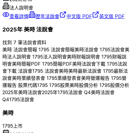
法人說明會
查看詳情
歷年法說會
中文版 PDF
英文版 PDF
2025
年
美時
法說會
找到 7 筆法說會資料
美時
法說會簡報
1795
法說會簡報
美時
法說會
1795
法說會
美
時
法人說明會
1795
法人說明會
美時
財報說明會
1795
財報說
明會
美時
簡報PDF
1795
簡報PDF
美時
法說會下載
1795
法說
會下載 法說會
1795
法說會
美時
美時
最新法說會
1795
最新法
說會
美時
業績發表會
1795
業績發表會
美時
營運報告
1795
營
運報告 股票代碼
1795
1795
股票
美時
股價分析
1795
股價分析
2025
年
美時
法說會
2025
年
1795
法說會 Q
4
美時
法說會
Q
4
1795
法說會
美時
1795
上市