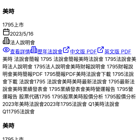
美時
1795
上市
2023/5/16
法人說明會
查看詳情
歷年法說會
中文版 PDF
英文版 PDF
美時
法說會簡報
1795
法說會簡報
美時
法說會
1795
法說會
美
時
法人說明會
1795
法人說明會
美時
財報說明會
1795
財報說
明會
美時
簡報PDF
1795
簡報PDF
美時
法說會下載
1795
法說
會下載 法說會
1795
法說會
美時
美時
最新法說會
1795
最新法
說會
美時
業績發表會
1795
業績發表會
美時
營運報告
1795
營
運報告 股票代碼
1795
1795
股票
美時
股價分析
1795
股價分析
2023
年
美時
法說會
2023
年
1795
法說會 Q
1
美時
法說會
Q
1
1795
法說會
美時
1795
上市