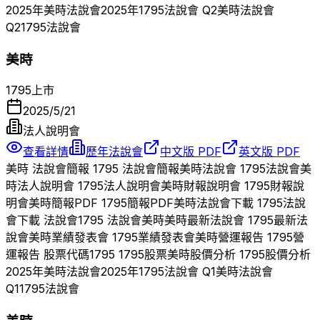
2025
年
美時
法說會
2025
年
1795
法說會 Q
2
美時
法說會
Q
2
1795
法說會
美時
1795
上市
2025/5/21
法人說明會
查看詳情
歷年法說會
中文版 PDF
英文版 PDF
美時
法說會簡報
1795
法說會簡報
美時
法說會
1795
法說會
美
時
法人說明會
1795
法人說明會
美時
財報說明會
1795
財報說
明會
美時
簡報PDF
1795
簡報PDF
美時
法說會下載
1795
法說
會下載 法說會
1795
法說會
美時
美時
最新法說會
1795
最新法
說會
美時
業績發表會
1795
業績發表會
美時
營運報告
1795
營
運報告 股票代碼
1795
1795
股票
美時
股價分析
1795
股價分析
2025
年
美時
法說會
2025
年
1795
法說會 Q
1
美時
法說會
Q
1
1795
法說會