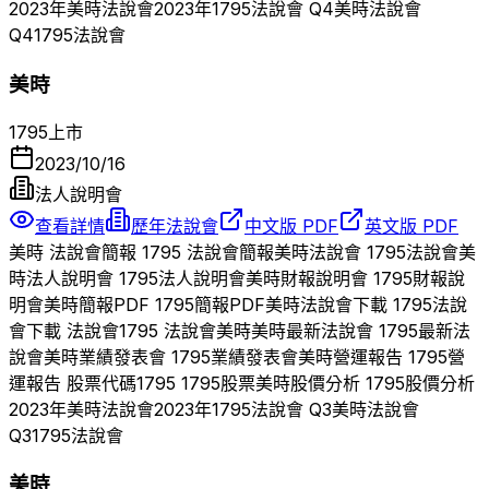
2023
年
美時
法說會
2023
年
1795
法說會 Q
4
美時
法說會
Q
4
1795
法說會
美時
1795
上市
2023/10/16
法人說明會
查看詳情
歷年法說會
中文版 PDF
英文版 PDF
美時
法說會簡報
1795
法說會簡報
美時
法說會
1795
法說會
美
時
法人說明會
1795
法人說明會
美時
財報說明會
1795
財報說
明會
美時
簡報PDF
1795
簡報PDF
美時
法說會下載
1795
法說
會下載 法說會
1795
法說會
美時
美時
最新法說會
1795
最新法
說會
美時
業績發表會
1795
業績發表會
美時
營運報告
1795
營
運報告 股票代碼
1795
1795
股票
美時
股價分析
1795
股價分析
2023
年
美時
法說會
2023
年
1795
法說會 Q
3
美時
法說會
Q
3
1795
法說會
美時