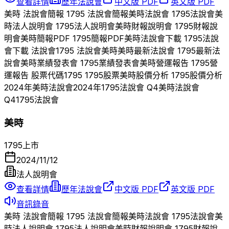
查看詳情
歷年法說會
中文版 PDF
英文版 PDF
美時
法說會簡報
1795
法說會簡報
美時
法說會
1795
法說會
美
時
法人說明會
1795
法人說明會
美時
財報說明會
1795
財報說
明會
美時
簡報PDF
1795
簡報PDF
美時
法說會下載
1795
法說
會下載 法說會
1795
法說會
美時
美時
最新法說會
1795
最新法
說會
美時
業績發表會
1795
業績發表會
美時
營運報告
1795
營
運報告 股票代碼
1795
1795
股票
美時
股價分析
1795
股價分析
2024
年
美時
法說會
2024
年
1795
法說會 Q
4
美時
法說會
Q
4
1795
法說會
美時
1795
上市
2024/11/12
法人說明會
查看詳情
歷年法說會
中文版 PDF
英文版 PDF
音訊錄音
美時
法說會簡報
1795
法說會簡報
美時
法說會
1795
法說會
美
時
法人說明會
1795
法人說明會
美時
財報說明會
1795
財報說