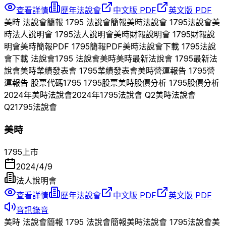
查看詳情
歷年法說會
中文版 PDF
英文版 PDF
美時
法說會簡報
1795
法說會簡報
美時
法說會
1795
法說會
美
時
法人說明會
1795
法人說明會
美時
財報說明會
1795
財報說
明會
美時
簡報PDF
1795
簡報PDF
美時
法說會下載
1795
法說
會下載 法說會
1795
法說會
美時
美時
最新法說會
1795
最新法
說會
美時
業績發表會
1795
業績發表會
美時
營運報告
1795
營
運報告 股票代碼
1795
1795
股票
美時
股價分析
1795
股價分析
2024
年
美時
法說會
2024
年
1795
法說會 Q
2
美時
法說會
Q
2
1795
法說會
美時
1795
上市
2024/4/9
法人說明會
查看詳情
歷年法說會
中文版 PDF
英文版 PDF
音訊錄音
美時
法說會簡報
1795
法說會簡報
美時
法說會
1795
法說會
美