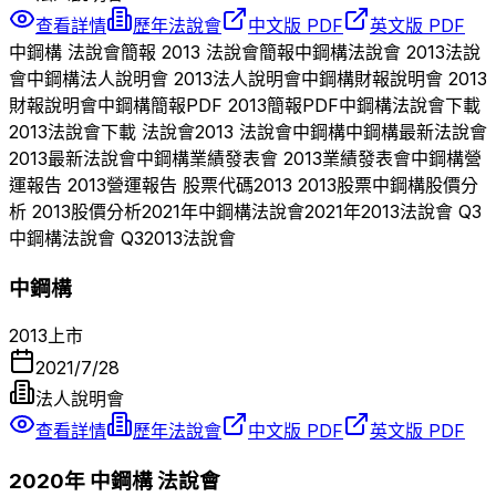
查看詳情
歷年法說會
中文版 PDF
英文版 PDF
中鋼構
法說會簡報
2013
法說會簡報
中鋼構
法說會
2013
法說
會
中鋼構
法人說明會
2013
法人說明會
中鋼構
財報說明會
2013
財報說明會
中鋼構
簡報PDF
2013
簡報PDF
中鋼構
法說會下載
2013
法說會下載 法說會
2013
法說會
中鋼構
中鋼構
最新法說會
2013
最新法說會
中鋼構
業績發表會
2013
業績發表會
中鋼構
營
運報告
2013
營運報告 股票代碼
2013
2013
股票
中鋼構
股價分
析
2013
股價分析
2021
年
中鋼構
法說會
2021
年
2013
法說會 Q
3
中鋼構
法說會 Q
3
2013
法說會
中鋼構
2013
上市
2021/7/28
法人說明會
查看詳情
歷年法說會
中文版 PDF
英文版 PDF
2020
年
中鋼構
法說會