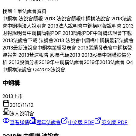
找到 1 筆法說會資料
中鋼構
法說會簡報
2013
法說會簡報
中鋼構
法說會
2013
法說
會
中鋼構
法人說明會
2013
法人說明會
中鋼構
財報說明會
2013
財報說明會
中鋼構
簡報PDF
2013
簡報PDF
中鋼構
法說會下載
2013
法說會下載 法說會
2013
法說會
中鋼構
中鋼構
最新法說會
2013
最新法說會
中鋼構
業績發表會
2013
業績發表會
中鋼構
營
運報告
2013
營運報告 股票代碼
2013
2013
股票
中鋼構
股價分
析
2013
股價分析
2019
年
中鋼構
法說會
2019
年
2013
法說會 Q
4
中鋼構
法說會 Q
4
2013
法說會
中鋼構
2013
上市
2019/11/12
法人說明會
查看詳情
歷年法說會
中文版 PDF
英文版 PDF