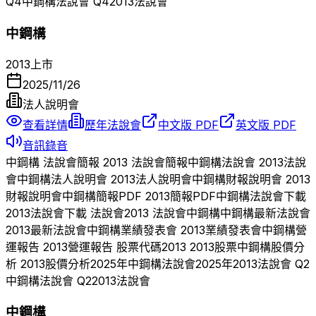
Q
4
中鋼構
法說會 Q
4
2013
法說會
中鋼構
2013
上市
2025/11/26
法人說明會
查看詳情
歷年法說會
中文版 PDF
英文版 PDF
音訊錄音
中鋼構
法說會簡報
2013
法說會簡報
中鋼構
法說會
2013
法說
會
中鋼構
法人說明會
2013
法人說明會
中鋼構
財報說明會
2013
財報說明會
中鋼構
簡報PDF
2013
簡報PDF
中鋼構
法說會下載
2013
法說會下載 法說會
2013
法說會
中鋼構
中鋼構
最新法說會
2013
最新法說會
中鋼構
業績發表會
2013
業績發表會
中鋼構
營
運報告
2013
營運報告 股票代碼
2013
2013
股票
中鋼構
股價分
析
2013
股價分析
2025
年
中鋼構
法說會
2025
年
2013
法說會 Q
2
中鋼構
法說會 Q
2
2013
法說會
中鋼構