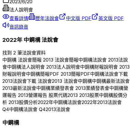
2023/6/20
法人說明會
查看詳情
歷年法說會
中文版 PDF
英文版 PDF
音訊錄音
2022
年
中鋼構
法說會
找到 2 筆法說會資料
中鋼構
法說會簡報
2013
法說會簡報
中鋼構
法說會
2013
法說
會
中鋼構
法人說明會
2013
法人說明會
中鋼構
財報說明會
2013
財報說明會
中鋼構
簡報PDF
2013
簡報PDF
中鋼構
法說會下載
2013
法說會下載 法說會
2013
法說會
中鋼構
中鋼構
最新法說會
2013
最新法說會
中鋼構
業績發表會
2013
業績發表會
中鋼構
營
運報告
2013
營運報告 股票代碼
2013
2013
股票
中鋼構
股價分
析
2013
股價分析
2022
年
中鋼構
法說會
2022
年
2013
法說會
Q
4
中鋼構
法說會 Q
4
2013
法說會
中鋼構