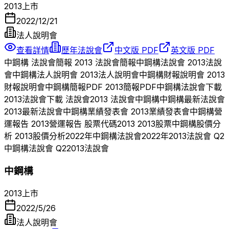
2013
上市
2022/12/21
法人說明會
查看詳情
歷年法說會
中文版 PDF
英文版 PDF
中鋼構
法說會簡報
2013
法說會簡報
中鋼構
法說會
2013
法說
會
中鋼構
法人說明會
2013
法人說明會
中鋼構
財報說明會
2013
財報說明會
中鋼構
簡報PDF
2013
簡報PDF
中鋼構
法說會下載
2013
法說會下載 法說會
2013
法說會
中鋼構
中鋼構
最新法說會
2013
最新法說會
中鋼構
業績發表會
2013
業績發表會
中鋼構
營
運報告
2013
營運報告 股票代碼
2013
2013
股票
中鋼構
股價分
析
2013
股價分析
2022
年
中鋼構
法說會
2022
年
2013
法說會 Q
2
中鋼構
法說會 Q
2
2013
法說會
中鋼構
2013
上市
2022/5/26
法人說明會