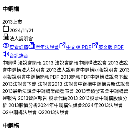
中鋼構
2013
上市
2024/11/21
法人說明會
查看詳情
歷年法說會
中文版 PDF
英文版 PDF
音訊錄音
中鋼構
法說會簡報
2013
法說會簡報
中鋼構
法說會
2013
法說
會
中鋼構
法人說明會
2013
法人說明會
中鋼構
財報說明會
2013
財報說明會
中鋼構
簡報PDF
2013
簡報PDF
中鋼構
法說會下載
2013
法說會下載 法說會
2013
法說會
中鋼構
中鋼構
最新法說會
2013
最新法說會
中鋼構
業績發表會
2013
業績發表會
中鋼構
營
運報告
2013
營運報告 股票代碼
2013
2013
股票
中鋼構
股價分
析
2013
股價分析
2024
年
中鋼構
法說會
2024
年
2013
法說會
Q
2
中鋼構
法說會 Q
2
2013
法說會
中鋼構