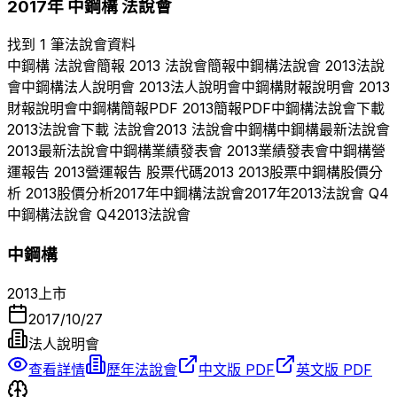
2017
年
中鋼構
法說會
找到 1 筆法說會資料
中鋼構
法說會簡報
2013
法說會簡報
中鋼構
法說會
2013
法說
會
中鋼構
法人說明會
2013
法人說明會
中鋼構
財報說明會
2013
財報說明會
中鋼構
簡報PDF
2013
簡報PDF
中鋼構
法說會下載
2013
法說會下載 法說會
2013
法說會
中鋼構
中鋼構
最新法說會
2013
最新法說會
中鋼構
業績發表會
2013
業績發表會
中鋼構
營
運報告
2013
營運報告 股票代碼
2013
2013
股票
中鋼構
股價分
析
2013
股價分析
2017
年
中鋼構
法說會
2017
年
2013
法說會 Q
4
中鋼構
法說會 Q
4
2013
法說會
中鋼構
2013
上市
2017/10/27
法人說明會
查看詳情
歷年法說會
中文版 PDF
英文版 PDF