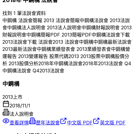
2018
年
中鋼構
法說會
找到 1 筆法說會資料
中鋼構
法說會簡報
2013
法說會簡報
中鋼構
法說會
2013
法說
會
中鋼構
法人說明會
2013
法人說明會
中鋼構
財報說明會
2013
財報說明會
中鋼構
簡報PDF
2013
簡報PDF
中鋼構
法說會下載
2013
法說會下載 法說會
2013
法說會
中鋼構
中鋼構
最新法說會
2013
最新法說會
中鋼構
業績發表會
2013
業績發表會
中鋼構
營
運報告
2013
營運報告 股票代碼
2013
2013
股票
中鋼構
股價分
析
2013
股價分析
2018
年
中鋼構
法說會
2018
年
2013
法說會 Q
4
中鋼構
法說會 Q
4
2013
法說會
中鋼構
2013
上市
2018/11/1
法人說明會
查看詳情
歷年法說會
中文版 PDF
英文版 PDF