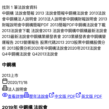
找到 1 筆法說會資料
中鋼構
法說會簡報
2013
法說會簡報
中鋼構
法說會
2013
法說
會
中鋼構
法人說明會
2013
法人說明會
中鋼構
財報說明會
2013
財報說明會
中鋼構
簡報PDF
2013
簡報PDF
中鋼構
法說會下載
2013
法說會下載 法說會
2013
法說會
中鋼構
中鋼構
最新法說會
2013
最新法說會
中鋼構
業績發表會
2013
業績發表會
中鋼構
營
運報告
2013
營運報告 股票代碼
2013
2013
股票
中鋼構
股價分
析
2013
股價分析
2020
年
中鋼構
法說會
2020
年
2013
法說會
Q
4
中鋼構
法說會 Q
4
2013
法說會
中鋼構
2013
上市
2020/11/18
法人說明會
查看詳情
歷年法說會
中文版 PDF
英文版 PDF
2019
年
中鋼構
法說會