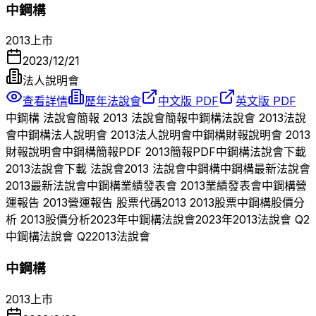
中鋼構
2013
上市
2023/12/21
法人說明會
查看詳情
歷年法說會
中文版 PDF
英文版 PDF
中鋼構
法說會簡報
2013
法說會簡報
中鋼構
法說會
2013
法說
會
中鋼構
法人說明會
2013
法人說明會
中鋼構
財報說明會
2013
財報說明會
中鋼構
簡報PDF
2013
簡報PDF
中鋼構
法說會下載
2013
法說會下載 法說會
2013
法說會
中鋼構
中鋼構
最新法說會
2013
最新法說會
中鋼構
業績發表會
2013
業績發表會
中鋼構
營
運報告
2013
營運報告 股票代碼
2013
2013
股票
中鋼構
股價分
析
2013
股價分析
2023
年
中鋼構
法說會
2023
年
2013
法說會 Q
2
中鋼構
法說會 Q
2
2013
法說會
中鋼構
2013
上市