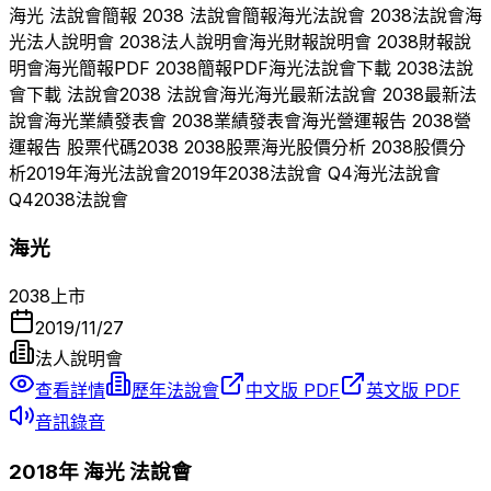
海光
法說會簡報
2038
法說會簡報
海光
法說會
2038
法說會
海
光
法人說明會
2038
法人說明會
海光
財報說明會
2038
財報說
明會
海光
簡報PDF
2038
簡報PDF
海光
法說會下載
2038
法說
會下載 法說會
2038
法說會
海光
海光
最新法說會
2038
最新法
說會
海光
業績發表會
2038
業績發表會
海光
營運報告
2038
營
運報告 股票代碼
2038
2038
股票
海光
股價分析
2038
股價分
析
2019
年
海光
法說會
2019
年
2038
法說會 Q
4
海光
法說會
Q
4
2038
法說會
海光
2038
上市
2019/11/27
法人說明會
查看詳情
歷年法說會
中文版 PDF
英文版 PDF
音訊錄音
2018
年
海光
法說會