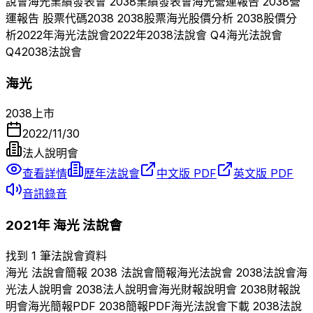
說會
海光
業績發表會
2038
業績發表會
海光
營運報告
2038
營
運報告 股票代碼
2038
2038
股票
海光
股價分析
2038
股價分
析
2022
年
海光
法說會
2022
年
2038
法說會 Q
4
海光
法說會
Q
4
2038
法說會
海光
2038
上市
2022/11/30
法人說明會
查看詳情
歷年法說會
中文版 PDF
英文版 PDF
音訊錄音
2021
年
海光
法說會
找到 1 筆法說會資料
海光
法說會簡報
2038
法說會簡報
海光
法說會
2038
法說會
海
光
法人說明會
2038
法人說明會
海光
財報說明會
2038
財報說
明會
海光
簡報PDF
2038
簡報PDF
海光
法說會下載
2038
法說