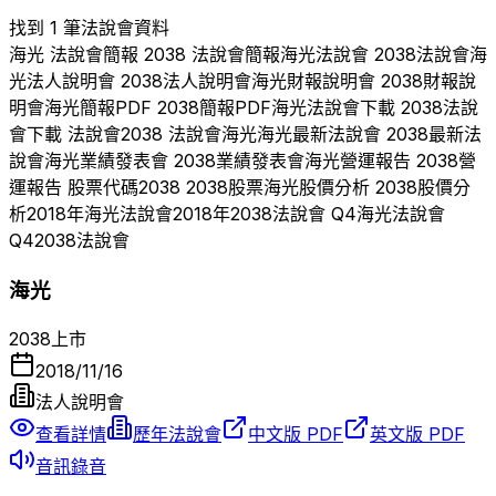
找到 1 筆法說會資料
海光
法說會簡報
2038
法說會簡報
海光
法說會
2038
法說會
海
光
法人說明會
2038
法人說明會
海光
財報說明會
2038
財報說
明會
海光
簡報PDF
2038
簡報PDF
海光
法說會下載
2038
法說
會下載 法說會
2038
法說會
海光
海光
最新法說會
2038
最新法
說會
海光
業績發表會
2038
業績發表會
海光
營運報告
2038
營
運報告 股票代碼
2038
2038
股票
海光
股價分析
2038
股價分
析
2018
年
海光
法說會
2018
年
2038
法說會 Q
4
海光
法說會
Q
4
2038
法說會
海光
2038
上市
2018/11/16
法人說明會
查看詳情
歷年法說會
中文版 PDF
英文版 PDF
音訊錄音