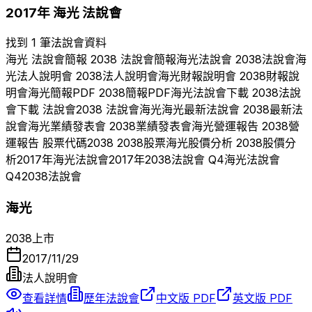
2017
年
海光
法說會
找到 1 筆法說會資料
海光
法說會簡報
2038
法說會簡報
海光
法說會
2038
法說會
海
光
法人說明會
2038
法人說明會
海光
財報說明會
2038
財報說
明會
海光
簡報PDF
2038
簡報PDF
海光
法說會下載
2038
法說
會下載 法說會
2038
法說會
海光
海光
最新法說會
2038
最新法
說會
海光
業績發表會
2038
業績發表會
海光
營運報告
2038
營
運報告 股票代碼
2038
2038
股票
海光
股價分析
2038
股價分
析
2017
年
海光
法說會
2017
年
2038
法說會 Q
4
海光
法說會
Q
4
2038
法說會
海光
2038
上市
2017/11/29
法人說明會
查看詳情
歷年法說會
中文版 PDF
英文版 PDF