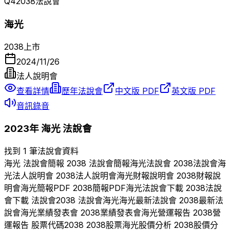
Q
4
2038
法說會
海光
2038
上市
2024/11/26
法人說明會
查看詳情
歷年法說會
中文版 PDF
英文版 PDF
音訊錄音
2023
年
海光
法說會
找到 1 筆法說會資料
海光
法說會簡報
2038
法說會簡報
海光
法說會
2038
法說會
海
光
法人說明會
2038
法人說明會
海光
財報說明會
2038
財報說
明會
海光
簡報PDF
2038
簡報PDF
海光
法說會下載
2038
法說
會下載 法說會
2038
法說會
海光
海光
最新法說會
2038
最新法
說會
海光
業績發表會
2038
業績發表會
海光
營運報告
2038
營
運報告 股票代碼
2038
2038
股票
海光
股價分析
2038
股價分