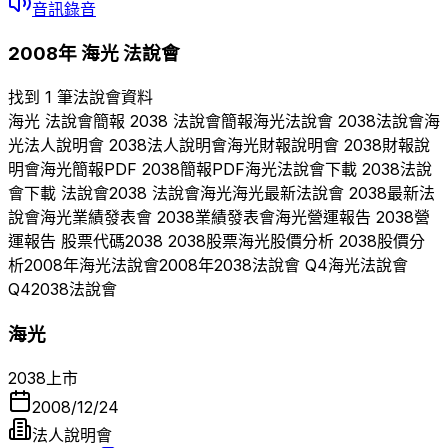
音訊錄音
2008
年
海光
法說會
找到 1 筆法說會資料
海光
法說會簡報
2038
法說會簡報
海光
法說會
2038
法說會
海
光
法人說明會
2038
法人說明會
海光
財報說明會
2038
財報說
明會
海光
簡報PDF
2038
簡報PDF
海光
法說會下載
2038
法說
會下載 法說會
2038
法說會
海光
海光
最新法說會
2038
最新法
說會
海光
業績發表會
2038
業績發表會
海光
營運報告
2038
營
運報告 股票代碼
2038
2038
股票
海光
股價分析
2038
股價分
析
2008
年
海光
法說會
2008
年
2038
法說會 Q
4
海光
法說會
Q
4
2038
法說會
海光
2038
上市
2008/12/24
法人說明會