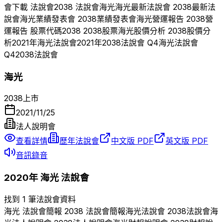
會下載 法說會
2038
法說會
海光
海光
最新法說會
2038
最新法
說會
海光
業績發表會
2038
業績發表會
海光
營運報告
2038
營
運報告 股票代碼
2038
2038
股票
海光
股價分析
2038
股價分
析
2021
年
海光
法說會
2021
年
2038
法說會 Q
4
海光
法說會
Q
4
2038
法說會
海光
2038
上市
2021/11/25
法人說明會
查看詳情
歷年法說會
中文版 PDF
英文版 PDF
音訊錄音
2020
年
海光
法說會
找到 1 筆法說會資料
海光
法說會簡報
2038
法說會簡報
海光
法說會
2038
法說會
海