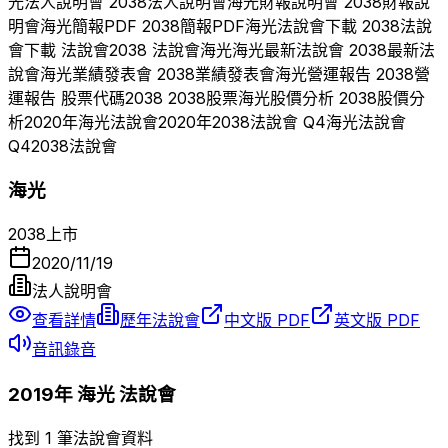
光
法人說明會
2038
法人說明會
海光
財報說明會
2038
財報說
明會
海光
簡報PDF
2038
簡報PDF
海光
法說會下載
2038
法說
會下載 法說會
2038
法說會
海光
海光
最新法說會
2038
最新法
說會
海光
業績發表會
2038
業績發表會
海光
營運報告
2038
營
運報告 股票代碼
2038
2038
股票
海光
股價分析
2038
股價分
析
2020
年
海光
法說會
2020
年
2038
法說會 Q
4
海光
法說會
Q
4
2038
法說會
海光
2038
上市
2020/11/19
法人說明會
查看詳情
歷年法說會
中文版 PDF
英文版 PDF
音訊錄音
2019
年
海光
法說會
找到 1 筆法說會資料