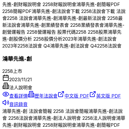
先進-創
財報說明會
2258
財報說明會
鴻華先進-創
簡報PDF
2258
簡報PDF
鴻華先進-創
法說會下載
2258
法說會下載 法說
會
2258
法說會
鴻華先進-創
鴻華先進-創
最新法說會
2258
最
新法說會
鴻華先進-創
業績發表會
2258
業績發表會
鴻華先進-
創
營運報告
2258
營運報告 股票代碼
2258
2258
股票
鴻華先
進-創
股價分析
2258
股價分析
2023
年
鴻華先進-創
法說會
2023
年
2258
法說會 Q
4
鴻華先進-創
法說會 Q
4
2258
法說會
鴻華先進-創
2258
上市
2023/11/21
法人說明會
查看詳情
歷年法說會
中文版 PDF
英文版 PDF
音訊錄音
鴻華先進-創
法說會簡報
2258
法說會簡報
鴻華先進-創
法說
會
2258
法說會
鴻華先進-創
法人說明會
2258
法人說明會
鴻華
先進-創
財報說明會
2258
財報說明會
鴻華先進-創
簡報PDF