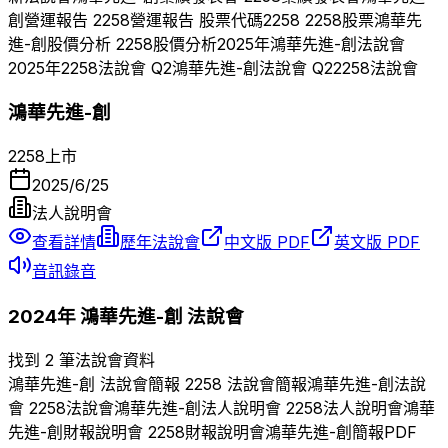
創
營運報告
2258
營運報告 股票代碼
2258
2258
股票
鴻華先
進-創
股價分析
2258
股價分析
2025
年
鴻華先進-創
法說會
2025
年
2258
法說會 Q
2
鴻華先進-創
法說會 Q
2
2258
法說會
鴻華先進-創
2258
上市
2025/6/25
法人說明會
查看詳情
歷年法說會
中文版 PDF
英文版 PDF
音訊錄音
2024
年
鴻華先進-創
法說會
找到 2 筆法說會資料
鴻華先進-創
法說會簡報
2258
法說會簡報
鴻華先進-創
法說
會
2258
法說會
鴻華先進-創
法人說明會
2258
法人說明會
鴻華
先進-創
財報說明會
2258
財報說明會
鴻華先進-創
簡報PDF