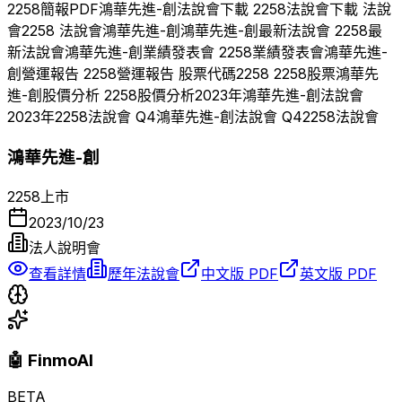
2258
簡報PDF
鴻華先進-創
法說會下載
2258
法說會下載 法說
會
2258
法說會
鴻華先進-創
鴻華先進-創
最新法說會
2258
最
新法說會
鴻華先進-創
業績發表會
2258
業績發表會
鴻華先進-
創
營運報告
2258
營運報告 股票代碼
2258
2258
股票
鴻華先
進-創
股價分析
2258
股價分析
2023
年
鴻華先進-創
法說會
2023
年
2258
法說會 Q
4
鴻華先進-創
法說會 Q
4
2258
法說會
鴻華先進-創
2258
上市
2023/10/23
法人說明會
查看詳情
歷年法說會
中文版 PDF
英文版 PDF
🤖 FinmoAI
BETA