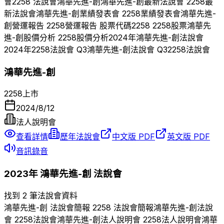
會
2258
法說會
鴻華先進-創
鴻華先進-創
最新法說會
2258
最
新法說會
鴻華先進-創
業績發表會
2258
業績發表會
鴻華先進-
創
營運報告
2258
營運報告 股票代碼
2258
2258
股票
鴻華先
進-創
股價分析
2258
股價分析
2024
年
鴻華先進-創
法說會
2024
年
2258
法說會 Q
3
鴻華先進-創
法說會 Q
3
2258
法說會
鴻華先進-創
2258
上市
2024/8/12
法人說明會
查看詳情
歷年法說會
中文版 PDF
英文版 PDF
音訊錄音
2023
年
鴻華先進-創
法說會
找到 2 筆法說會資料
鴻華先進-創
法說會簡報
2258
法說會簡報
鴻華先進-創
法說
會
2258
法說會
鴻華先進-創
法人說明會
2258
法人說明會
鴻華