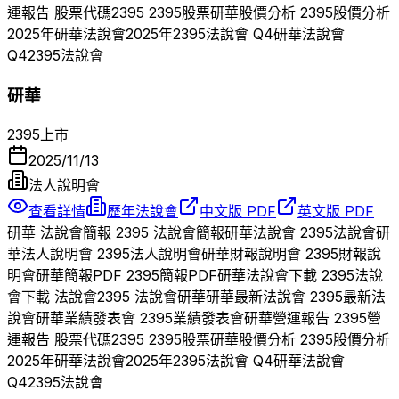
運報告 股票代碼
2395
2395
股票
研華
股價分析
2395
股價分析
2025
年
研華
法說會
2025
年
2395
法說會 Q
4
研華
法說會
Q
4
2395
法說會
研華
2395
上市
2025/11/13
法人說明會
查看詳情
歷年法說會
中文版 PDF
英文版 PDF
研華
法說會簡報
2395
法說會簡報
研華
法說會
2395
法說會
研
華
法人說明會
2395
法人說明會
研華
財報說明會
2395
財報說
明會
研華
簡報PDF
2395
簡報PDF
研華
法說會下載
2395
法說
會下載 法說會
2395
法說會
研華
研華
最新法說會
2395
最新法
說會
研華
業績發表會
2395
業績發表會
研華
營運報告
2395
營
運報告 股票代碼
2395
2395
股票
研華
股價分析
2395
股價分析
2025
年
研華
法說會
2025
年
2395
法說會 Q
4
研華
法說會
Q
4
2395
法說會