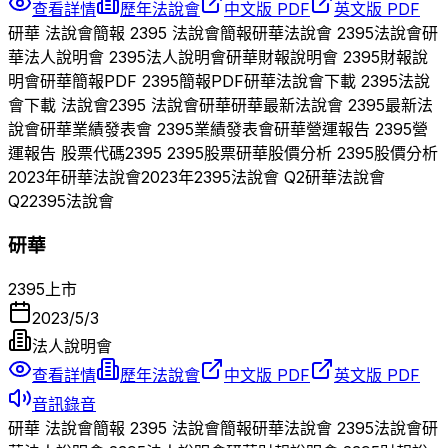
查看詳情
歷年法說會
中文版 PDF
英文版 PDF
研華
法說會簡報
2395
法說會簡報
研華
法說會
2395
法說會
研
華
法人說明會
2395
法人說明會
研華
財報說明會
2395
財報說
明會
研華
簡報PDF
2395
簡報PDF
研華
法說會下載
2395
法說
會下載 法說會
2395
法說會
研華
研華
最新法說會
2395
最新法
說會
研華
業績發表會
2395
業績發表會
研華
營運報告
2395
營
運報告 股票代碼
2395
2395
股票
研華
股價分析
2395
股價分析
2023
年
研華
法說會
2023
年
2395
法說會 Q
2
研華
法說會
Q
2
2395
法說會
研華
2395
上市
2023/5/3
法人說明會
查看詳情
歷年法說會
中文版 PDF
英文版 PDF
音訊錄音
研華
法說會簡報
2395
法說會簡報
研華
法說會
2395
法說會
研