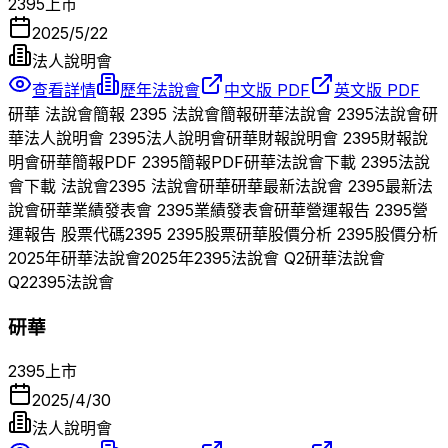
2395
上市
2025/5/22
法人說明會
查看詳情
歷年法說會
中文版 PDF
英文版 PDF
研華
法說會簡報
2395
法說會簡報
研華
法說會
2395
法說會
研
華
法人說明會
2395
法人說明會
研華
財報說明會
2395
財報說
明會
研華
簡報PDF
2395
簡報PDF
研華
法說會下載
2395
法說
會下載 法說會
2395
法說會
研華
研華
最新法說會
2395
最新法
說會
研華
業績發表會
2395
業績發表會
研華
營運報告
2395
營
運報告 股票代碼
2395
2395
股票
研華
股價分析
2395
股價分析
2025
年
研華
法說會
2025
年
2395
法說會 Q
2
研華
法說會
Q
2
2395
法說會
研華
2395
上市
2025/4/30
法人說明會