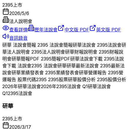
2395
上市
2026/5/6
法人說明會
查看詳情
歷年法說會
中文版 PDF
英文版 PDF
音訊錄音
研華
法說會簡報
2395
法說會簡報
研華
法說會
2395
法說會
研
華
法人說明會
2395
法人說明會
研華
財報說明會
2395
財報說
明會
研華
簡報PDF
2395
簡報PDF
研華
法說會下載
2395
法說
會下載 法說會
2395
法說會
研華
研華
最新法說會
2395
最新法
說會
研華
業績發表會
2395
業績發表會
研華
營運報告
2395
營
運報告 股票代碼
2395
2395
股票
研華
股價分析
2395
股價分析
2026
年
研華
法說會
2026
年
2395
法說會 Q
1
研華
法說會
Q
1
2395
法說會
研華
2395
上市
2026/3/17