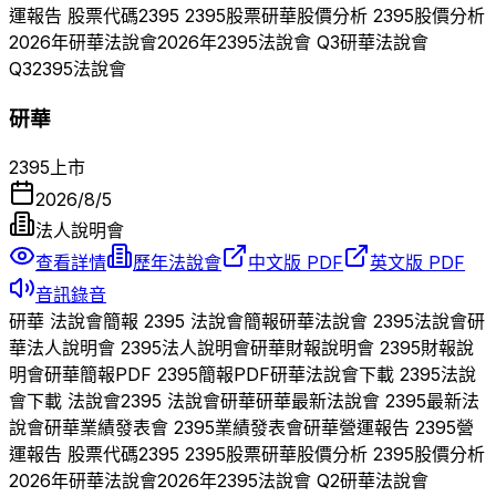
運報告 股票代碼
2395
2395
股票
研華
股價分析
2395
股價分析
2026
年
研華
法說會
2026
年
2395
法說會 Q
3
研華
法說會
Q
3
2395
法說會
研華
2395
上市
2026/8/5
法人說明會
查看詳情
歷年法說會
中文版 PDF
英文版 PDF
音訊錄音
研華
法說會簡報
2395
法說會簡報
研華
法說會
2395
法說會
研
華
法人說明會
2395
法人說明會
研華
財報說明會
2395
財報說
明會
研華
簡報PDF
2395
簡報PDF
研華
法說會下載
2395
法說
會下載 法說會
2395
法說會
研華
研華
最新法說會
2395
最新法
說會
研華
業績發表會
2395
業績發表會
研華
營運報告
2395
營
運報告 股票代碼
2395
2395
股票
研華
股價分析
2395
股價分析
2026
年
研華
法說會
2026
年
2395
法說會 Q
2
研華
法說會