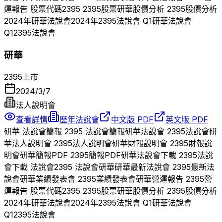
運報告 股票代碼
2395
2395
股票
研華
股價分析
2395
股價分析
2024
年
研華
法說會
2024
年
2395
法說會 Q
1
研華
法說會
Q
1
2395
法說會
研華
2395
上市
2024/3/7
法人說明會
查看詳情
歷年法說會
中文版 PDF
英文版 PDF
研華
法說會簡報
2395
法說會簡報
研華
法說會
2395
法說會
研
華
法人說明會
2395
法人說明會
研華
財報說明會
2395
財報說
明會
研華
簡報PDF
2395
簡報PDF
研華
法說會下載
2395
法說
會下載 法說會
2395
法說會
研華
研華
最新法說會
2395
最新法
說會
研華
業績發表會
2395
業績發表會
研華
營運報告
2395
營
運報告 股票代碼
2395
2395
股票
研華
股價分析
2395
股價分析
2024
年
研華
法說會
2024
年
2395
法說會 Q
1
研華
法說會
Q
1
2395
法說會