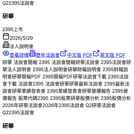
Q
2
2395
法說會
研華
2395
上市
2026/5/29
法人說明會
查看詳情
歷年法說會
中文版 PDF
英文版 PDF
研華
法說會簡報
2395
法說會簡報
研華
法說會
2395
法說會
研
華
法人說明會
2395
法人說明會
研華
財報說明會
2395
財報說
明會
研華
簡報PDF
2395
簡報PDF
研華
法說會下載
2395
法說
會下載 法說會
2395
法說會
研華
研華
最新法說會
2395
最新法
說會
研華
業績發表會
2395
業績發表會
研華
營運報告
2395
營
運報告 股票代碼
2395
2395
股票
研華
股價分析
2395
股價分析
2026
年
研華
法說會
2026
年
2395
法說會 Q
2
研華
法說會
Q
2
2395
法說會
研華