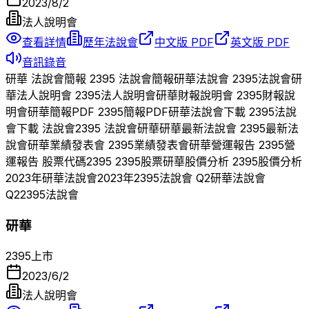
2023/8/2
法人說明會
查看詳情
歷年法說會
中文版 PDF
英文版 PDF
音訊錄音
研華
法說會簡報
2395
法說會簡報
研華
法說會
2395
法說會
研
華
法人說明會
2395
法人說明會
研華
財報說明會
2395
財報說
明會
研華
簡報PDF
2395
簡報PDF
研華
法說會下載
2395
法說
會下載 法說會
2395
法說會
研華
研華
最新法說會
2395
最新法
說會
研華
業績發表會
2395
業績發表會
研華
營運報告
2395
營
運報告 股票代碼
2395
2395
股票
研華
股價分析
2395
股價分析
2023
年
研華
法說會
2023
年
2395
法說會 Q
2
研華
法說會
Q
2
2395
法說會
研華
2395
上市
2023/6/2
法人說明會