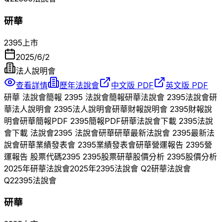
研華
2395
上市
2025/6/2
法人說明會
查看詳情
歷年法說會
中文版 PDF
英文版 PDF
研華
法說會簡報
2395
法說會簡報
研華
法說會
2395
法說會
研
華
法人說明會
2395
法人說明會
研華
財報說明會
2395
財報說
明會
研華
簡報PDF
2395
簡報PDF
研華
法說會下載
2395
法說
會下載 法說會
2395
法說會
研華
研華
最新法說會
2395
最新法
說會
研華
業績發表會
2395
業績發表會
研華
營運報告
2395
營
運報告 股票代碼
2395
2395
股票
研華
股價分析
2395
股價分析
2025
年
研華
法說會
2025
年
2395
法說會 Q
2
研華
法說會
Q
2
2395
法說會
研華