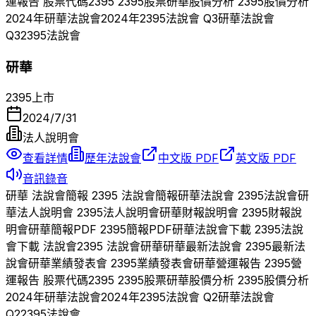
運報告 股票代碼
2395
2395
股票
研華
股價分析
2395
股價分析
2024
年
研華
法說會
2024
年
2395
法說會 Q
3
研華
法說會
Q
3
2395
法說會
研華
2395
上市
2024/7/31
法人說明會
查看詳情
歷年法說會
中文版 PDF
英文版 PDF
音訊錄音
研華
法說會簡報
2395
法說會簡報
研華
法說會
2395
法說會
研
華
法人說明會
2395
法人說明會
研華
財報說明會
2395
財報說
明會
研華
簡報PDF
2395
簡報PDF
研華
法說會下載
2395
法說
會下載 法說會
2395
法說會
研華
研華
最新法說會
2395
最新法
說會
研華
業績發表會
2395
業績發表會
研華
營運報告
2395
營
運報告 股票代碼
2395
2395
股票
研華
股價分析
2395
股價分析
2024
年
研華
法說會
2024
年
2395
法說會 Q
2
研華
法說會
Q
2
2395
法說會