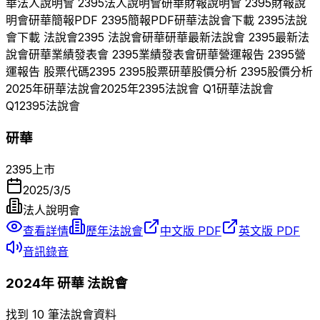
華
法人說明會
2395
法人說明會
研華
財報說明會
2395
財報說
明會
研華
簡報PDF
2395
簡報PDF
研華
法說會下載
2395
法說
會下載 法說會
2395
法說會
研華
研華
最新法說會
2395
最新法
說會
研華
業績發表會
2395
業績發表會
研華
營運報告
2395
營
運報告 股票代碼
2395
2395
股票
研華
股價分析
2395
股價分析
2025
年
研華
法說會
2025
年
2395
法說會 Q
1
研華
法說會
Q
1
2395
法說會
研華
2395
上市
2025/3/5
法人說明會
查看詳情
歷年法說會
中文版 PDF
英文版 PDF
音訊錄音
2024
年
研華
法說會
找到 10 筆法說會資料