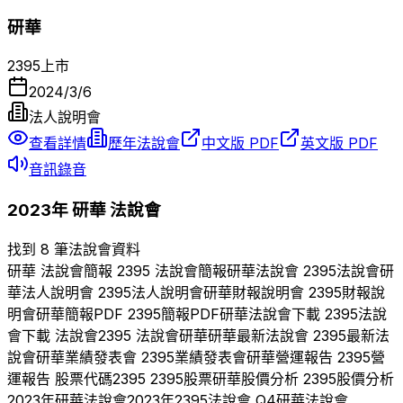
研華
2395
上市
2024/3/6
法人說明會
查看詳情
歷年法說會
中文版 PDF
英文版 PDF
音訊錄音
2023
年
研華
法說會
找到 8 筆法說會資料
研華
法說會簡報
2395
法說會簡報
研華
法說會
2395
法說會
研
華
法人說明會
2395
法人說明會
研華
財報說明會
2395
財報說
明會
研華
簡報PDF
2395
簡報PDF
研華
法說會下載
2395
法說
會下載 法說會
2395
法說會
研華
研華
最新法說會
2395
最新法
說會
研華
業績發表會
2395
業績發表會
研華
營運報告
2395
營
運報告 股票代碼
2395
2395
股票
研華
股價分析
2395
股價分析
2023
年
研華
法說會
2023
年
2395
法說會 Q
4
研華
法說會