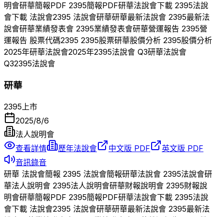
明會
研華
簡報PDF
2395
簡報PDF
研華
法說會下載
2395
法說
會下載 法說會
2395
法說會
研華
研華
最新法說會
2395
最新法
說會
研華
業績發表會
2395
業績發表會
研華
營運報告
2395
營
運報告 股票代碼
2395
2395
股票
研華
股價分析
2395
股價分析
2025
年
研華
法說會
2025
年
2395
法說會 Q
3
研華
法說會
Q
3
2395
法說會
研華
2395
上市
2025/8/6
法人說明會
查看詳情
歷年法說會
中文版 PDF
英文版 PDF
音訊錄音
研華
法說會簡報
2395
法說會簡報
研華
法說會
2395
法說會
研
華
法人說明會
2395
法人說明會
研華
財報說明會
2395
財報說
明會
研華
簡報PDF
2395
簡報PDF
研華
法說會下載
2395
法說
會下載 法說會
2395
法說會
研華
研華
最新法說會
2395
最新法