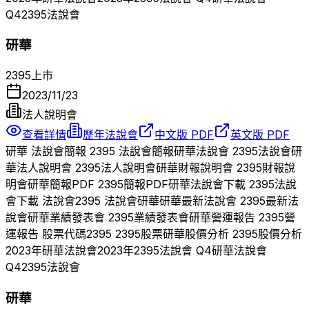
Q
4
2395
法說會
研華
2395
上市
2023/11/23
法人說明會
查看詳情
歷年法說會
中文版 PDF
英文版 PDF
研華
法說會簡報
2395
法說會簡報
研華
法說會
2395
法說會
研
華
法人說明會
2395
法人說明會
研華
財報說明會
2395
財報說
明會
研華
簡報PDF
2395
簡報PDF
研華
法說會下載
2395
法說
會下載 法說會
2395
法說會
研華
研華
最新法說會
2395
最新法
說會
研華
業績發表會
2395
業績發表會
研華
營運報告
2395
營
運報告 股票代碼
2395
2395
股票
研華
股價分析
2395
股價分析
2023
年
研華
法說會
2023
年
2395
法說會 Q
4
研華
法說會
Q
4
2395
法說會
研華