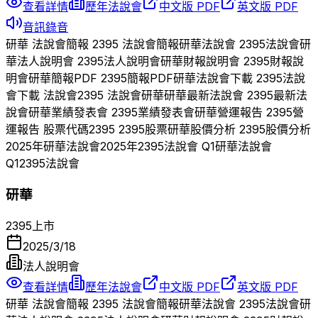
查看詳情
歷年法說會
中文版 PDF
英文版 PDF
音訊錄音
研華
法說會簡報
2395
法說會簡報
研華
法說會
2395
法說會
研
華
法人說明會
2395
法人說明會
研華
財報說明會
2395
財報說
明會
研華
簡報PDF
2395
簡報PDF
研華
法說會下載
2395
法說
會下載 法說會
2395
法說會
研華
研華
最新法說會
2395
最新法
說會
研華
業績發表會
2395
業績發表會
研華
營運報告
2395
營
運報告 股票代碼
2395
2395
股票
研華
股價分析
2395
股價分析
2025
年
研華
法說會
2025
年
2395
法說會 Q
1
研華
法說會
Q
1
2395
法說會
研華
2395
上市
2025/3/18
法人說明會
查看詳情
歷年法說會
中文版 PDF
英文版 PDF
研華
法說會簡報
2395
法說會簡報
研華
法說會
2395
法說會
研