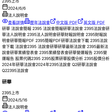
2395
上市
2024/6/6
法人說明會
查看詳情
歷年法說會
中文版 PDF
英文版 PDF
研華
法說會簡報
2395
法說會簡報
研華
法說會
2395
法說會
研
華
法人說明會
2395
法人說明會
研華
財報說明會
2395
財報說
明會
研華
簡報PDF
2395
簡報PDF
研華
法說會下載
2395
法說
會下載 法說會
2395
法說會
研華
研華
最新法說會
2395
最新法
說會
研華
業績發表會
2395
業績發表會
研華
營運報告
2395
營
運報告 股票代碼
2395
2395
股票
研華
股價分析
2395
股價分析
2024
年
研華
法說會
2024
年
2395
法說會 Q
2
研華
法說會
Q
2
2395
法說會
研華
2395
上市
2024/5/16
法人說明會