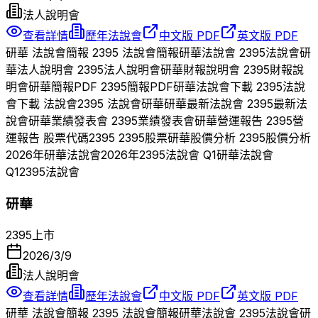
法人說明會
查看詳情
歷年法說會
中文版 PDF
英文版 PDF
研華
法說會簡報
2395
法說會簡報
研華
法說會
2395
法說會
研
華
法人說明會
2395
法人說明會
研華
財報說明會
2395
財報說
明會
研華
簡報PDF
2395
簡報PDF
研華
法說會下載
2395
法說
會下載 法說會
2395
法說會
研華
研華
最新法說會
2395
最新法
說會
研華
業績發表會
2395
業績發表會
研華
營運報告
2395
營
運報告 股票代碼
2395
2395
股票
研華
股價分析
2395
股價分析
2026
年
研華
法說會
2026
年
2395
法說會 Q
1
研華
法說會
Q
1
2395
法說會
研華
2395
上市
2026/3/9
法人說明會
查看詳情
歷年法說會
中文版 PDF
英文版 PDF
研華
法說會簡報
2395
法說會簡報
研華
法說會
2395
法說會
研