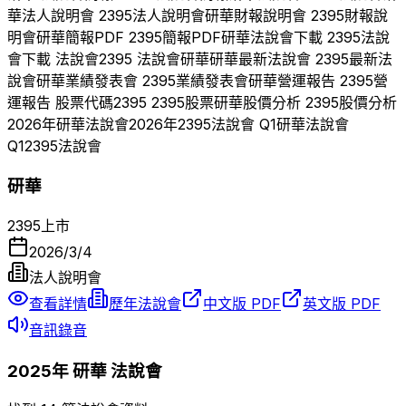
華
法人說明會
2395
法人說明會
研華
財報說明會
2395
財報說
明會
研華
簡報PDF
2395
簡報PDF
研華
法說會下載
2395
法說
會下載 法說會
2395
法說會
研華
研華
最新法說會
2395
最新法
說會
研華
業績發表會
2395
業績發表會
研華
營運報告
2395
營
運報告 股票代碼
2395
2395
股票
研華
股價分析
2395
股價分析
2026
年
研華
法說會
2026
年
2395
法說會 Q
1
研華
法說會
Q
1
2395
法說會
研華
2395
上市
2026/3/4
法人說明會
查看詳情
歷年法說會
中文版 PDF
英文版 PDF
音訊錄音
2025
年
研華
法說會