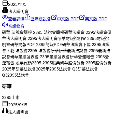
2025/11/5
法人說明會
查看詳情
歷年法說會
中文版 PDF
英文版 PDF
音訊錄音
研華
法說會簡報
2395
法說會簡報
研華
法說會
2395
法說會
研
華
法人說明會
2395
法人說明會
研華
財報說明會
2395
財報說
明會
研華
簡報PDF
2395
簡報PDF
研華
法說會下載
2395
法說
會下載 法說會
2395
法說會
研華
研華
最新法說會
2395
最新法
說會
研華
業績發表會
2395
業績發表會
研華
營運報告
2395
營
運報告 股票代碼
2395
2395
股票
研華
股價分析
2395
股價分析
2025
年
研華
法說會
2025
年
2395
法說會 Q
3
研華
法說會
Q
3
2395
法說會
研華
2395
上市
2025/9/15
法人說明會