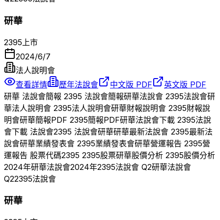
研華
2395
上市
2024/6/7
法人說明會
查看詳情
歷年法說會
中文版 PDF
英文版 PDF
研華
法說會簡報
2395
法說會簡報
研華
法說會
2395
法說會
研
華
法人說明會
2395
法人說明會
研華
財報說明會
2395
財報說
明會
研華
簡報PDF
2395
簡報PDF
研華
法說會下載
2395
法說
會下載 法說會
2395
法說會
研華
研華
最新法說會
2395
最新法
說會
研華
業績發表會
2395
業績發表會
研華
營運報告
2395
營
運報告 股票代碼
2395
2395
股票
研華
股價分析
2395
股價分析
2024
年
研華
法說會
2024
年
2395
法說會 Q
2
研華
法說會
Q
2
2395
法說會
研華