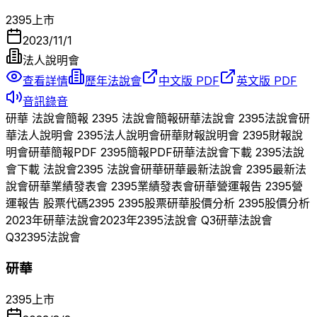
2395
上市
2023/11/1
法人說明會
查看詳情
歷年法說會
中文版 PDF
英文版 PDF
音訊錄音
研華
法說會簡報
2395
法說會簡報
研華
法說會
2395
法說會
研
華
法人說明會
2395
法人說明會
研華
財報說明會
2395
財報說
明會
研華
簡報PDF
2395
簡報PDF
研華
法說會下載
2395
法說
會下載 法說會
2395
法說會
研華
研華
最新法說會
2395
最新法
說會
研華
業績發表會
2395
業績發表會
研華
營運報告
2395
營
運報告 股票代碼
2395
2395
股票
研華
股價分析
2395
股價分析
2023
年
研華
法說會
2023
年
2395
法說會 Q
3
研華
法說會
Q
3
2395
法說會
研華
2395
上市