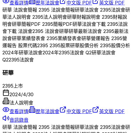
查看詳情
歷年法說會
中文版 PDF
英文版 PDF
研華
法說會簡報
2395
法說會簡報
研華
法說會
2395
法說會
研
華
法人說明會
2395
法人說明會
研華
財報說明會
2395
財報說
明會
研華
簡報PDF
2395
簡報PDF
研華
法說會下載
2395
法說
會下載 法說會
2395
法說會
研華
研華
最新法說會
2395
最新法
說會
研華
業績發表會
2395
業績發表會
研華
營運報告
2395
營
運報告 股票代碼
2395
2395
股票
研華
股價分析
2395
股價分析
2024
年
研華
法說會
2024
年
2395
法說會 Q
2
研華
法說會
Q
2
2395
法說會
研華
2395
上市
2024/4/30
法人說明會
查看詳情
歷年法說會
中文版 PDF
英文版 PDF
音訊錄音
研華
法說會簡報
2395
法說會簡報
研華
法說會
2395
法說會
研