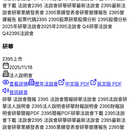
會下載 法說會
2395
法說會
研華
研華
最新法說會
2395
最新法
說會
研華
業績發表會
2395
業績發表會
研華
營運報告
2395
營
運報告 股票代碼
2395
2395
股票
研華
股價分析
2395
股價分析
2025
年
研華
法說會
2025
年
2395
法說會 Q
4
研華
法說會
Q
4
2395
法說會
研華
2395
上市
2025/11/18
法人說明會
查看詳情
歷年法說會
中文版 PDF
英文版 PDF
音訊錄音
研華
法說會簡報
2395
法說會簡報
研華
法說會
2395
法說會
研
華
法人說明會
2395
法人說明會
研華
財報說明會
2395
財報說
明會
研華
簡報PDF
2395
簡報PDF
研華
法說會下載
2395
法說
會下載 法說會
2395
法說會
研華
研華
最新法說會
2395
最新法
說會
研華
業績發表會
2395
業績發表會
研華
營運報告
2395
營