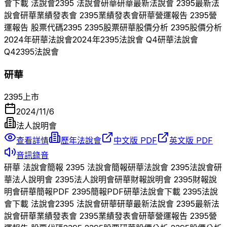
會下載 法說會
2395
法說會
研華
研華
最新法說會
2395
最新法
說會
研華
業績發表會
2395
業績發表會
研華
營運報告
2395
營
運報告 股票代碼
2395
2395
股票
研華
股價分析
2395
股價分析
2024
年
研華
法說會
2024
年
2395
法說會 Q
4
研華
法說會
Q
4
2395
法說會
研華
2395
上市
2024/11/6
法人說明會
查看詳情
歷年法說會
中文版 PDF
英文版 PDF
音訊錄音
研華
法說會簡報
2395
法說會簡報
研華
法說會
2395
法說會
研
華
法人說明會
2395
法人說明會
研華
財報說明會
2395
財報說
明會
研華
簡報PDF
2395
簡報PDF
研華
法說會下載
2395
法說
會下載 法說會
2395
法說會
研華
研華
最新法說會
2395
最新法
說會
研華
業績發表會
2395
業績發表會
研華
營運報告
2395
營