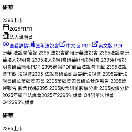
研華
2395
上市
2025/11/11
法人說明會
查看詳情
歷年法說會
中文版 PDF
英文版 PDF
研華
法說會簡報
2395
法說會簡報
研華
法說會
2395
法說會
研
華
法人說明會
2395
法人說明會
研華
財報說明會
2395
財報說
明會
研華
簡報PDF
2395
簡報PDF
研華
法說會下載
2395
法說
會下載 法說會
2395
法說會
研華
研華
最新法說會
2395
最新法
說會
研華
業績發表會
2395
業績發表會
研華
營運報告
2395
營
運報告 股票代碼
2395
2395
股票
研華
股價分析
2395
股價分析
2025
年
研華
法說會
2025
年
2395
法說會 Q
4
研華
法說會
Q
4
2395
法說會
研華
2395
上市