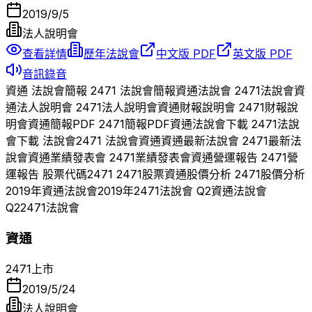
2019/9/5
法人說明會
查看詳情
歷年法說會
中文版 PDF
英文版 PDF
音訊錄音
資通
法說會簡報
2471
法說會簡報
資通
法說會
2471
法說會
資
通
法人說明會
2471
法人說明會
資通
財報說明會
2471
財報說
明會
資通
簡報PDF
2471
簡報PDF
資通
法說會下載
2471
法說
會下載 法說會
2471
法說會
資通
資通
最新法說會
2471
最新法
說會
資通
業績發表會
2471
業績發表會
資通
營運報告
2471
營
運報告 股票代碼
2471
2471
股票
資通
股價分析
2471
股價分析
2019
年
資通
法說會
2019
年
2471
法說會 Q
2
資通
法說會
Q
2
2471
法說會
資通
2471
上市
2019/5/24
法人說明會