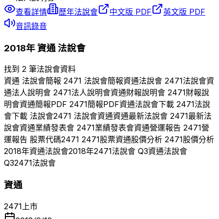
查看詳情
歷年法說會
中文版 PDF
英文版 PDF
音訊錄音
2018
年
資通
法說會
找到 2 筆法說會資料
資通
法說會簡報
2471
法說會簡報
資通
法說會
2471
法說會
資
通
法人說明會
2471
法人說明會
資通
財報說明會
2471
財報說
明會
資通
簡報PDF
2471
簡報PDF
資通
法說會下載
2471
法說
會下載 法說會
2471
法說會
資通
資通
最新法說會
2471
最新法
說會
資通
業績發表會
2471
業績發表會
資通
營運報告
2471
營
運報告 股票代碼
2471
2471
股票
資通
股價分析
2471
股價分析
2018
年
資通
法說會
2018
年
2471
法說會 Q
3
資通
法說會
Q
3
2471
法說會
資通
2471
上市