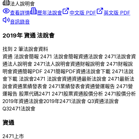
法人說明會
查看詳情
歷年法說會
中文版 PDF
英文版 PDF
音訊錄音
2019
年
資通
法說會
找到 2 筆法說會資料
資通
法說會簡報
2471
法說會簡報
資通
法說會
2471
法說會
資
通
法人說明會
2471
法人說明會
資通
財報說明會
2471
財報說
明會
資通
簡報PDF
2471
簡報PDF
資通
法說會下載
2471
法說
會下載 法說會
2471
法說會
資通
資通
最新法說會
2471
最新法
說會
資通
業績發表會
2471
業績發表會
資通
營運報告
2471
營
運報告 股票代碼
2471
2471
股票
資通
股價分析
2471
股價分析
2019
年
資通
法說會
2019
年
2471
法說會 Q
3
資通
法說會
Q
3
2471
法說會
資通
2471
上市