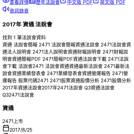
查看詳情
歷年法說會
中文版 PDF
英文版 PDF
音訊錄音
2017
年
資通
法說會
找到 1 筆法說會資料
資通
法說會簡報
2471
法說會簡報
資通
法說會
2471
法說會
資
通
法人說明會
2471
法人說明會
資通
財報說明會
2471
財報說
明會
資通
簡報PDF
2471
簡報PDF
資通
法說會下載
2471
法說
會下載 法說會
2471
法說會
資通
資通
最新法說會
2471
最新法
說會
資通
業績發表會
2471
業績發表會
資通
營運報告
2471
營
運報告 股票代碼
2471
2471
股票
資通
股價分析
2471
股價分析
2017
年
資通
法說會
2017
年
2471
法說會 Q
3
資通
法說會
Q
3
2471
法說會
資通
2471
上市
2017/8/25