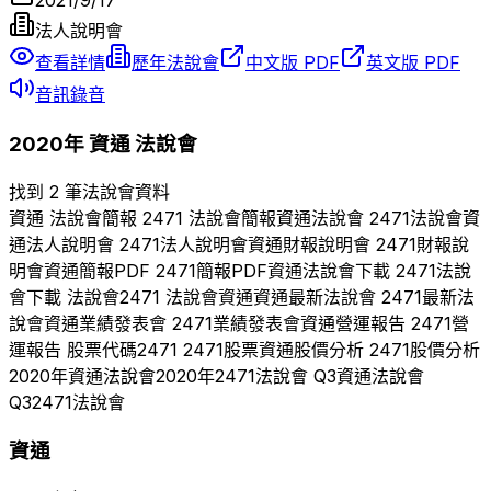
2021/9/17
法人說明會
查看詳情
歷年法說會
中文版 PDF
英文版 PDF
音訊錄音
2020
年
資通
法說會
找到 2 筆法說會資料
資通
法說會簡報
2471
法說會簡報
資通
法說會
2471
法說會
資
通
法人說明會
2471
法人說明會
資通
財報說明會
2471
財報說
明會
資通
簡報PDF
2471
簡報PDF
資通
法說會下載
2471
法說
會下載 法說會
2471
法說會
資通
資通
最新法說會
2471
最新法
說會
資通
業績發表會
2471
業績發表會
資通
營運報告
2471
營
運報告 股票代碼
2471
2471
股票
資通
股價分析
2471
股價分析
2020
年
資通
法說會
2020
年
2471
法說會 Q
3
資通
法說會
Q
3
2471
法說會
資通