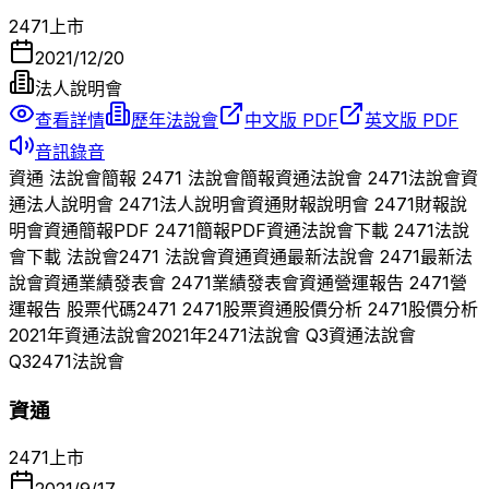
2471
上市
2021/12/20
法人說明會
查看詳情
歷年法說會
中文版 PDF
英文版 PDF
音訊錄音
資通
法說會簡報
2471
法說會簡報
資通
法說會
2471
法說會
資
通
法人說明會
2471
法人說明會
資通
財報說明會
2471
財報說
明會
資通
簡報PDF
2471
簡報PDF
資通
法說會下載
2471
法說
會下載 法說會
2471
法說會
資通
資通
最新法說會
2471
最新法
說會
資通
業績發表會
2471
業績發表會
資通
營運報告
2471
營
運報告 股票代碼
2471
2471
股票
資通
股價分析
2471
股價分析
2021
年
資通
法說會
2021
年
2471
法說會 Q
3
資通
法說會
Q
3
2471
法說會
資通
2471
上市