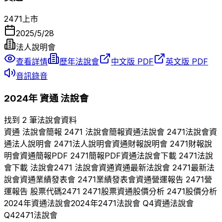
2471
上市
2025/5/28
法人說明會
查看詳情
歷年法說會
中文版 PDF
英文版 PDF
音訊錄音
2024
年
資通
法說會
找到 2 筆法說會資料
資通
法說會簡報
2471
法說會簡報
資通
法說會
2471
法說會
資
通
法人說明會
2471
法人說明會
資通
財報說明會
2471
財報說
明會
資通
簡報PDF
2471
簡報PDF
資通
法說會下載
2471
法說
會下載 法說會
2471
法說會
資通
資通
最新法說會
2471
最新法
說會
資通
業績發表會
2471
業績發表會
資通
營運報告
2471
營
運報告 股票代碼
2471
2471
股票
資通
股價分析
2471
股價分析
2024
年
資通
法說會
2024
年
2471
法說會 Q
4
資通
法說會
Q
4
2471
法說會