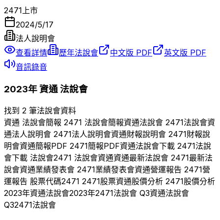
2471
上市
2024/5/17
法人說明會
查看詳情
歷年法說會
中文版 PDF
英文版 PDF
音訊錄音
2023
年
資通
法說會
找到 2 筆法說會資料
資通
法說會簡報
2471
法說會簡報
資通
法說會
2471
法說會
資
通
法人說明會
2471
法人說明會
資通
財報說明會
2471
財報說
明會
資通
簡報PDF
2471
簡報PDF
資通
法說會下載
2471
法說
會下載 法說會
2471
法說會
資通
資通
最新法說會
2471
最新法
說會
資通
業績發表會
2471
業績發表會
資通
營運報告
2471
營
運報告 股票代碼
2471
2471
股票
資通
股價分析
2471
股價分析
2023
年
資通
法說會
2023
年
2471
法說會 Q
3
資通
法說會
Q
3
2471
法說會