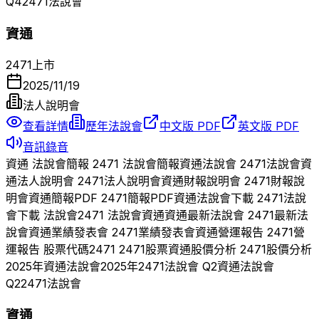
Q
4
2471
法說會
資通
2471
上市
2025/11/19
法人說明會
查看詳情
歷年法說會
中文版 PDF
英文版 PDF
音訊錄音
資通
法說會簡報
2471
法說會簡報
資通
法說會
2471
法說會
資
通
法人說明會
2471
法人說明會
資通
財報說明會
2471
財報說
明會
資通
簡報PDF
2471
簡報PDF
資通
法說會下載
2471
法說
會下載 法說會
2471
法說會
資通
資通
最新法說會
2471
最新法
說會
資通
業績發表會
2471
業績發表會
資通
營運報告
2471
營
運報告 股票代碼
2471
2471
股票
資通
股價分析
2471
股價分析
2025
年
資通
法說會
2025
年
2471
法說會 Q
2
資通
法說會
Q
2
2471
法說會
資通