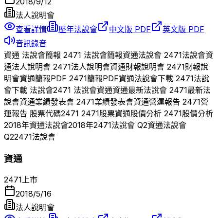
2018/9/12
法人說明會
查看詳情
歷年法說會
中文版 PDF
英文版 PDF
音訊錄音
資通
法說會簡報
2471
法說會簡報
資通
法說會
2471
法說會
資
通
法人說明會
2471
法人說明會
資通
財報說明會
2471
財報說
明會
資通
簡報PDF
2471
簡報PDF
資通
法說會下載
2471
法說
會下載 法說會
2471
法說會
資通
資通
最新法說會
2471
最新法
說會
資通
業績發表會
2471
業績發表會
資通
營運報告
2471
營
運報告 股票代碼
2471
2471
股票
資通
股價分析
2471
股價分析
2018
年
資通
法說會
2018
年
2471
法說會 Q
2
資通
法說會
Q
2
2471
法說會
資通
2471
上市
2018/5/16
法人說明會