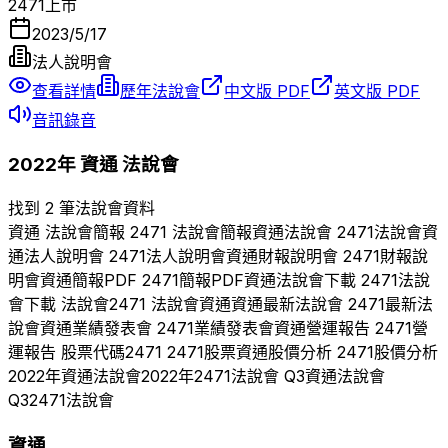
2471
上市
2023/5/17
法人說明會
查看詳情
歷年法說會
中文版 PDF
英文版 PDF
音訊錄音
2022
年
資通
法說會
找到 2 筆法說會資料
資通
法說會簡報
2471
法說會簡報
資通
法說會
2471
法說會
資
通
法人說明會
2471
法人說明會
資通
財報說明會
2471
財報說
明會
資通
簡報PDF
2471
簡報PDF
資通
法說會下載
2471
法說
會下載 法說會
2471
法說會
資通
資通
最新法說會
2471
最新法
說會
資通
業績發表會
2471
業績發表會
資通
營運報告
2471
營
運報告 股票代碼
2471
2471
股票
資通
股價分析
2471
股價分析
2022
年
資通
法說會
2022
年
2471
法說會 Q
3
資通
法說會
Q
3
2471
法說會
資通