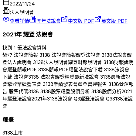
2022/11/24
法人說明會
查看詳情
歷年法說會
中文版 PDF
英文版 PDF
2021
年
耀登
法說會
找到 1 筆法說會資料
耀登
法說會簡報
3138
法說會簡報
耀登
法說會
3138
法說會
耀
登
法人說明會
3138
法人說明會
耀登
財報說明會
3138
財報說明
會
耀登
簡報PDF
3138
簡報PDF
耀登
法說會下載
3138
法說會
下載 法說會
3138
法說會
耀登
耀登
最新法說會
3138
最新法說
會
耀登
業績發表會
3138
業績發表會
耀登
營運報告
3138
營運報
告 股票代碼
3138
3138
股票
耀登
股價分析
3138
股價分析
2021
年
耀登
法說會
2021
年
3138
法說會 Q
3
耀登
法說會 Q
3
3138
法說
會
耀登
3138
上市