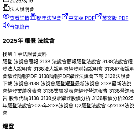
2026/3/19
法人說明會
查看詳情
歷年法說會
中文版 PDF
英文版 PDF
音訊錄音
2025
年
耀登
法說會
找到 1 筆法說會資料
耀登
法說會簡報
3138
法說會簡報
耀登
法說會
3138
法說會
耀
登
法人說明會
3138
法人說明會
耀登
財報說明會
3138
財報說明
會
耀登
簡報PDF
3138
簡報PDF
耀登
法說會下載
3138
法說會
下載 法說會
3138
法說會
耀登
耀登
最新法說會
3138
最新法說
會
耀登
業績發表會
3138
業績發表會
耀登
營運報告
3138
營運報
告 股票代碼
3138
3138
股票
耀登
股價分析
3138
股價分析
2025
年
耀登
法說會
2025
年
3138
法說會 Q
2
耀登
法說會 Q
2
3138
法說
會
耀登