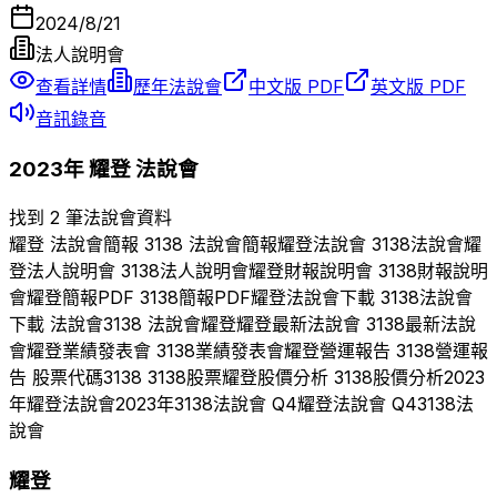
2024/8/21
法人說明會
查看詳情
歷年法說會
中文版 PDF
英文版 PDF
音訊錄音
2023
年
耀登
法說會
找到 2 筆法說會資料
耀登
法說會簡報
3138
法說會簡報
耀登
法說會
3138
法說會
耀
登
法人說明會
3138
法人說明會
耀登
財報說明會
3138
財報說明
會
耀登
簡報PDF
3138
簡報PDF
耀登
法說會下載
3138
法說會
下載 法說會
3138
法說會
耀登
耀登
最新法說會
3138
最新法說
會
耀登
業績發表會
3138
業績發表會
耀登
營運報告
3138
營運報
告 股票代碼
3138
3138
股票
耀登
股價分析
3138
股價分析
2023
年
耀登
法說會
2023
年
3138
法說會 Q
4
耀登
法說會 Q
4
3138
法
說會
耀登