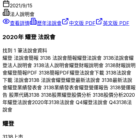
2021/9/15
法人說明會
查看詳情
歷年法說會
中文版 PDF
英文版 PDF
2020
年
耀登
法說會
找到 1 筆法說會資料
耀登
法說會簡報
3138
法說會簡報
耀登
法說會
3138
法說會
耀
登
法人說明會
3138
法人說明會
耀登
財報說明會
3138
財報說明
會
耀登
簡報PDF
3138
簡報PDF
耀登
法說會下載
3138
法說會
下載 法說會
3138
法說會
耀登
耀登
最新法說會
3138
最新法說
會
耀登
業績發表會
3138
業績發表會
耀登
營運報告
3138
營運報
告 股票代碼
3138
3138
股票
耀登
股價分析
3138
股價分析
2020
年
耀登
法說會
2020
年
3138
法說會 Q
4
耀登
法說會 Q
4
3138
法
說會
耀登
3138
上市