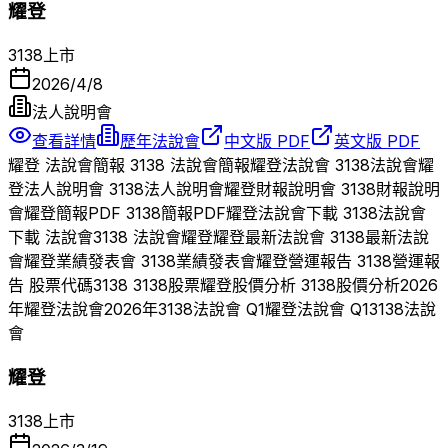
耀登
3138
上市
2026/4/8
法人說明會
查看詳情
歷年法說會
中文版 PDF
英文版 PDF
耀登
法說會簡報
3138
法說會簡報
耀登
法說會
3138
法說會
耀
登
法人說明會
3138
法人說明會
耀登
財報說明會
3138
財報說明
會
耀登
簡報PDF
3138
簡報PDF
耀登
法說會下載
3138
法說會
下載 法說會
3138
法說會
耀登
耀登
最新法說會
3138
最新法說
會
耀登
業績發表會
3138
業績發表會
耀登
營運報告
3138
營運報
告 股票代碼
3138
3138
股票
耀登
股價分析
3138
股價分析
2026
年
耀登
法說會
2026
年
3138
法說會 Q
1
耀登
法說會 Q
1
3138
法說
會
耀登
3138
上市