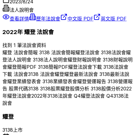
2023/8/24
法人說明會
查看詳情
歷年法說會
中文版 PDF
英文版 PDF
2022
年
耀登
法說會
找到 1 筆法說會資料
耀登
法說會簡報
3138
法說會簡報
耀登
法說會
3138
法說會
耀
登
法人說明會
3138
法人說明會
耀登
財報說明會
3138
財報說明
會
耀登
簡報PDF
3138
簡報PDF
耀登
法說會下載
3138
法說會
下載 法說會
3138
法說會
耀登
耀登
最新法說會
3138
最新法說
會
耀登
業績發表會
3138
業績發表會
耀登
營運報告
3138
營運報
告 股票代碼
3138
3138
股票
耀登
股價分析
3138
股價分析
2022
年
耀登
法說會
2022
年
3138
法說會 Q
4
耀登
法說會 Q
4
3138
法
說會
耀登
3138
上市