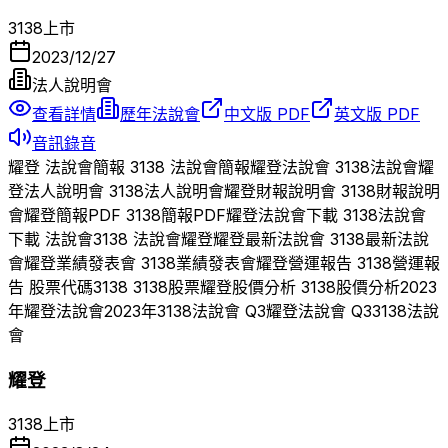
3138
上市
2023/12/27
法人說明會
查看詳情
歷年法說會
中文版 PDF
英文版 PDF
音訊錄音
耀登
法說會簡報
3138
法說會簡報
耀登
法說會
3138
法說會
耀
登
法人說明會
3138
法人說明會
耀登
財報說明會
3138
財報說明
會
耀登
簡報PDF
3138
簡報PDF
耀登
法說會下載
3138
法說會
下載 法說會
3138
法說會
耀登
耀登
最新法說會
3138
最新法說
會
耀登
業績發表會
3138
業績發表會
耀登
營運報告
3138
營運報
告 股票代碼
3138
3138
股票
耀登
股價分析
3138
股價分析
2023
年
耀登
法說會
2023
年
3138
法說會 Q
3
耀登
法說會 Q
3
3138
法說
會
耀登
3138
上市