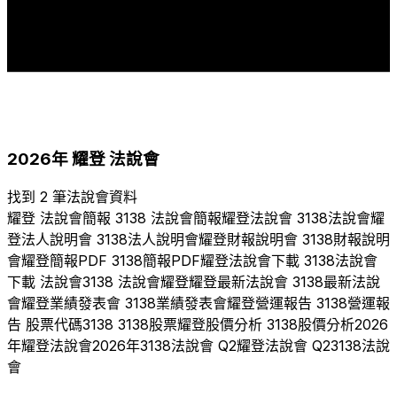
1
1
1
1
2015
2020
2021
2022
2023
2024
2025
2026
2026
年
耀登
法說會
找到 2 筆法說會資料
耀登
法說會簡報
3138
法說會簡報
耀登
法說會
3138
法說會
耀
登
法人說明會
3138
法人說明會
耀登
財報說明會
3138
財報說明
會
耀登
簡報PDF
3138
簡報PDF
耀登
法說會下載
3138
法說會
下載 法說會
3138
法說會
耀登
耀登
最新法說會
3138
最新法說
會
耀登
業績發表會
3138
業績發表會
耀登
營運報告
3138
營運報
告 股票代碼
3138
3138
股票
耀登
股價分析
3138
股價分析
2026
年
耀登
法說會
2026
年
3138
法說會 Q
2
耀登
法說會 Q
2
3138
法說
會