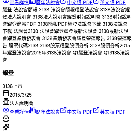
查看詳情
歷年法說會
中文版 PDF
英文版 PDF
耀登
法說會簡報
3138
法說會簡報
耀登
法說會
3138
法說會
耀
登
法人說明會
3138
法人說明會
耀登
財報說明會
3138
財報說明
會
耀登
簡報PDF
3138
簡報PDF
耀登
法說會下載
3138
法說會
下載 法說會
3138
法說會
耀登
耀登
最新法說會
3138
最新法說
會
耀登
業績發表會
3138
業績發表會
耀登
營運報告
3138
營運報
告 股票代碼
3138
3138
股票
耀登
股價分析
3138
股價分析
2015
年
耀登
法說會
2015
年
3138
法說會 Q
1
耀登
法說會 Q
1
3138
法說
會
耀登
3138
上市
2015/3/25
法人說明會
查看詳情
歷年法說會
中文版 PDF
英文版 PDF