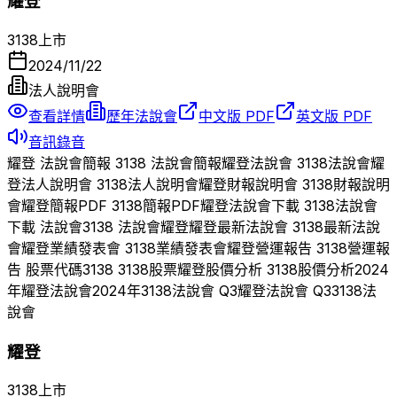
耀登
3138
上市
2024/11/22
法人說明會
查看詳情
歷年法說會
中文版 PDF
英文版 PDF
音訊錄音
耀登
法說會簡報
3138
法說會簡報
耀登
法說會
3138
法說會
耀
登
法人說明會
3138
法人說明會
耀登
財報說明會
3138
財報說明
會
耀登
簡報PDF
3138
簡報PDF
耀登
法說會下載
3138
法說會
下載 法說會
3138
法說會
耀登
耀登
最新法說會
3138
最新法說
會
耀登
業績發表會
3138
業績發表會
耀登
營運報告
3138
營運報
告 股票代碼
3138
3138
股票
耀登
股價分析
3138
股價分析
2024
年
耀登
法說會
2024
年
3138
法說會 Q
3
耀登
法說會 Q
3
3138
法
說會
耀登
3138
上市