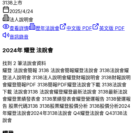
3138
上市
2025/4/24
法人說明會
查看詳情
歷年法說會
中文版 PDF
英文版 PDF
音訊錄音
2024
年
耀登
法說會
找到 2 筆法說會資料
耀登
法說會簡報
3138
法說會簡報
耀登
法說會
3138
法說會
耀
登
法人說明會
3138
法人說明會
耀登
財報說明會
3138
財報說明
會
耀登
簡報PDF
3138
簡報PDF
耀登
法說會下載
3138
法說會
下載 法說會
3138
法說會
耀登
耀登
最新法說會
3138
最新法說
會
耀登
業績發表會
3138
業績發表會
耀登
營運報告
3138
營運報
告 股票代碼
3138
3138
股票
耀登
股價分析
3138
股價分析
2024
年
耀登
法說會
2024
年
3138
法說會 Q
4
耀登
法說會 Q
4
3138
法
說會