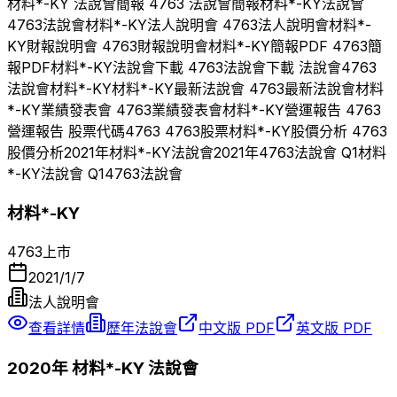
材料*-KY
法說會簡報
4763
法說會簡報
材料*-KY
法說會
4763
法說會
材料*-KY
法人說明會
4763
法人說明會
材料*-
KY
財報說明會
4763
財報說明會
材料*-KY
簡報PDF
4763
簡
報PDF
材料*-KY
法說會下載
4763
法說會下載 法說會
4763
法說會
材料*-KY
材料*-KY
最新法說會
4763
最新法說會
材料
*-KY
業績發表會
4763
業績發表會
材料*-KY
營運報告
4763
營運報告 股票代碼
4763
4763
股票
材料*-KY
股價分析
4763
股價分析
2021
年
材料*-KY
法說會
2021
年
4763
法說會 Q
1
材料
*-KY
法說會 Q
1
4763
法說會
材料*-KY
4763
上市
2021/1/7
法人說明會
查看詳情
歷年法說會
中文版 PDF
英文版 PDF
2020
年
材料*-KY
法說會