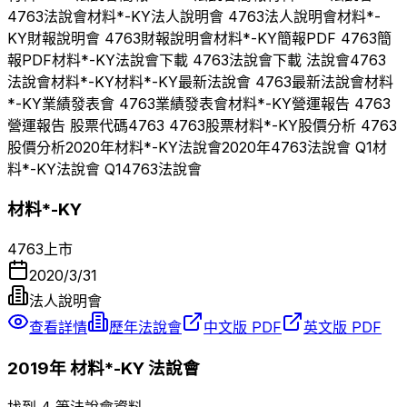
4763
法說會
材料*-KY
法人說明會
4763
法人說明會
材料*-
KY
財報說明會
4763
財報說明會
材料*-KY
簡報PDF
4763
簡
報PDF
材料*-KY
法說會下載
4763
法說會下載 法說會
4763
法說會
材料*-KY
材料*-KY
最新法說會
4763
最新法說會
材料
*-KY
業績發表會
4763
業績發表會
材料*-KY
營運報告
4763
營運報告 股票代碼
4763
4763
股票
材料*-KY
股價分析
4763
股價分析
2020
年
材料*-KY
法說會
2020
年
4763
法說會 Q
1
材
料*-KY
法說會 Q
1
4763
法說會
材料*-KY
4763
上市
2020/3/31
法人說明會
查看詳情
歷年法說會
中文版 PDF
英文版 PDF
2019
年
材料*-KY
法說會