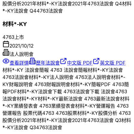
股價分析
2021
年
材料*-KY
法說會
2021
年
4763
法說會 Q
4
材料
*-KY
法說會 Q
4
4763
法說會
材料*-KY
4763
上市
2021/10/12
法人說明會
查看詳情
歷年法說會
中文版 PDF
英文版 PDF
材料*-KY
法說會簡報
4763
法說會簡報
材料*-KY
法說會
4763
法說會
材料*-KY
法人說明會
4763
法人說明會
材料*-
KY
財報說明會
4763
財報說明會
材料*-KY
簡報PDF
4763
簡
報PDF
材料*-KY
法說會下載
4763
法說會下載 法說會
4763
法說會
材料*-KY
材料*-KY
最新法說會
4763
最新法說會
材料
*-KY
業績發表會
4763
業績發表會
材料*-KY
營運報告
4763
營運報告 股票代碼
4763
4763
股票
材料*-KY
股價分析
4763
股價分析
2021
年
材料*-KY
法說會
2021
年
4763
法說會 Q
3
材料
*-KY
法說會 Q
3
4763
法說會