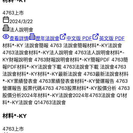
材料*-KY
4763
上市
2024/3/22
法人說明會
查看詳情
歷年法說會
中文版 PDF
英文版 PDF
材料*-KY
法說會簡報
4763
法說會簡報
材料*-KY
法說會
4763
法說會
材料*-KY
法人說明會
4763
法人說明會
材料*-
KY
財報說明會
4763
財報說明會
材料*-KY
簡報PDF
4763
簡
報PDF
材料*-KY
法說會下載
4763
法說會下載 法說會
4763
法說會
材料*-KY
材料*-KY
最新法說會
4763
最新法說會
材料
*-KY
業績發表會
4763
業績發表會
材料*-KY
營運報告
4763
營運報告 股票代碼
4763
4763
股票
材料*-KY
股價分析
4763
股價分析
2024
年
材料*-KY
法說會
2024
年
4763
法說會 Q
1
材
料*-KY
法說會 Q
1
4763
法說會
材料*-KY
4763
上市