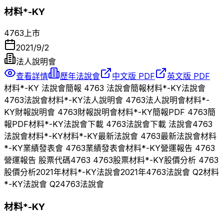
材料*-KY
4763
上市
2021/9/2
法人說明會
查看詳情
歷年法說會
中文版 PDF
英文版 PDF
材料*-KY
法說會簡報
4763
法說會簡報
材料*-KY
法說會
4763
法說會
材料*-KY
法人說明會
4763
法人說明會
材料*-
KY
財報說明會
4763
財報說明會
材料*-KY
簡報PDF
4763
簡
報PDF
材料*-KY
法說會下載
4763
法說會下載 法說會
4763
法說會
材料*-KY
材料*-KY
最新法說會
4763
最新法說會
材料
*-KY
業績發表會
4763
業績發表會
材料*-KY
營運報告
4763
營運報告 股票代碼
4763
4763
股票
材料*-KY
股價分析
4763
股價分析
2021
年
材料*-KY
法說會
2021
年
4763
法說會 Q
2
材料
*-KY
法說會 Q
2
4763
法說會
材料*-KY