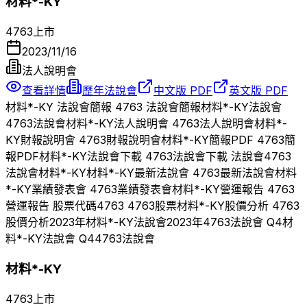
材料*-KY
4763
上市
2023/11/16
法人說明會
查看詳情
歷年法說會
中文版 PDF
英文版 PDF
材料*-KY
法說會簡報
4763
法說會簡報
材料*-KY
法說會
4763
法說會
材料*-KY
法人說明會
4763
法人說明會
材料*-
KY
財報說明會
4763
財報說明會
材料*-KY
簡報PDF
4763
簡
報PDF
材料*-KY
法說會下載
4763
法說會下載 法說會
4763
法說會
材料*-KY
材料*-KY
最新法說會
4763
最新法說會
材料
*-KY
業績發表會
4763
業績發表會
材料*-KY
營運報告
4763
營運報告 股票代碼
4763
4763
股票
材料*-KY
股價分析
4763
股價分析
2023
年
材料*-KY
法說會
2023
年
4763
法說會 Q
4
材
料*-KY
法說會 Q
4
4763
法說會
材料*-KY
4763
上市