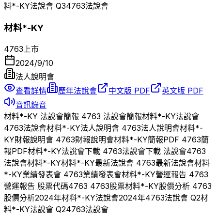
料*-KY
法說會 Q
3
4763
法說會
材料*-KY
4763
上市
2024/9/10
法人說明會
查看詳情
歷年法說會
中文版 PDF
英文版 PDF
音訊錄音
材料*-KY
法說會簡報
4763
法說會簡報
材料*-KY
法說會
4763
法說會
材料*-KY
法人說明會
4763
法人說明會
材料*-
KY
財報說明會
4763
財報說明會
材料*-KY
簡報PDF
4763
簡
報PDF
材料*-KY
法說會下載
4763
法說會下載 法說會
4763
法說會
材料*-KY
材料*-KY
最新法說會
4763
最新法說會
材料
*-KY
業績發表會
4763
業績發表會
材料*-KY
營運報告
4763
營運報告 股票代碼
4763
4763
股票
材料*-KY
股價分析
4763
股價分析
2024
年
材料*-KY
法說會
2024
年
4763
法說會 Q
2
材
料*-KY
法說會 Q
2
4763
法說會