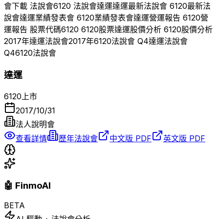
會下載 法說會
6120
法說會
達運
達運
最新法說會
6120
最新法
說會
達運
業績發表會
6120
業績發表會
達運
營運報告
6120
營
運報告 股票代碼
6120
6120
股票
達運
股價分析
6120
股價分析
2017
年
達運
法說會
2017
年
6120
法說會 Q
4
達運
法說會
Q
4
6120
法說會
達運
6120
上市
2017/10/31
法人說明會
查看詳情
歷年法說會
中文版 PDF
英文版 PDF
🤖 FinmoAI
BETA