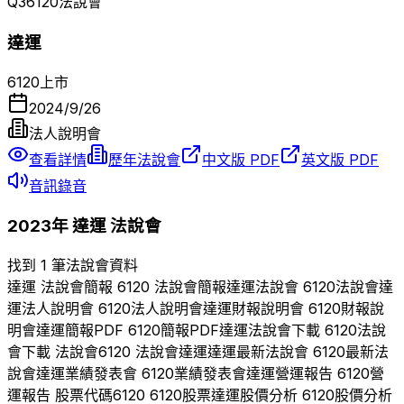
Q
3
6120
法說會
達運
6120
上市
2024/9/26
法人說明會
查看詳情
歷年法說會
中文版 PDF
英文版 PDF
音訊錄音
2023
年
達運
法說會
找到 1 筆法說會資料
達運
法說會簡報
6120
法說會簡報
達運
法說會
6120
法說會
達
運
法人說明會
6120
法人說明會
達運
財報說明會
6120
財報說
明會
達運
簡報PDF
6120
簡報PDF
達運
法說會下載
6120
法說
會下載 法說會
6120
法說會
達運
達運
最新法說會
6120
最新法
說會
達運
業績發表會
6120
業績發表會
達運
營運報告
6120
營
運報告 股票代碼
6120
6120
股票
達運
股價分析
6120
股價分析