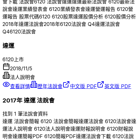
會下載 法說會
6120
法說會
達運
達運
最新法說會
6120
最新法
說會
達運
業績發表會
6120
業績發表會
達運
營運報告
6120
營
運報告 股票代碼
6120
6120
股票
達運
股價分析
6120
股價分析
2018
年
達運
法說會
2018
年
6120
法說會 Q
4
達運
法說會
Q
4
6120
法說會
達運
6120
上市
2018/11/5
法人說明會
查看詳情
歷年法說會
中文版 PDF
英文版 PDF
2017
年
達運
法說會
找到 1 筆法說會資料
達運
法說會簡報
6120
法說會簡報
達運
法說會
6120
法說會
達
運
法人說明會
6120
法人說明會
達運
財報說明會
6120
財報說
明會
達運
簡報PDF
6120
簡報PDF
達運
法說會下載
6120
法說