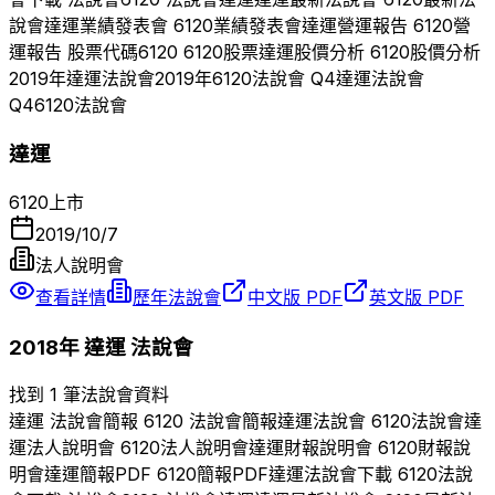
說會
達運
業績發表會
6120
業績發表會
達運
營運報告
6120
營
運報告 股票代碼
6120
6120
股票
達運
股價分析
6120
股價分析
2019
年
達運
法說會
2019
年
6120
法說會 Q
4
達運
法說會
Q
4
6120
法說會
達運
6120
上市
2019/10/7
法人說明會
查看詳情
歷年法說會
中文版 PDF
英文版 PDF
2018
年
達運
法說會
找到 1 筆法說會資料
達運
法說會簡報
6120
法說會簡報
達運
法說會
6120
法說會
達
運
法人說明會
6120
法人說明會
達運
財報說明會
6120
財報說
明會
達運
簡報PDF
6120
簡報PDF
達運
法說會下載
6120
法說