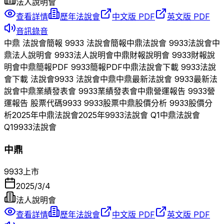
法人說明會
查看詳情
歷年法說會
中文版 PDF
英文版 PDF
音訊錄音
中鼎
法說會簡報
9933
法說會簡報
中鼎
法說會
9933
法說會
中
鼎
法人說明會
9933
法人說明會
中鼎
財報說明會
9933
財報說
明會
中鼎
簡報PDF
9933
簡報PDF
中鼎
法說會下載
9933
法說
會下載 法說會
9933
法說會
中鼎
中鼎
最新法說會
9933
最新法
說會
中鼎
業績發表會
9933
業績發表會
中鼎
營運報告
9933
營
運報告 股票代碼
9933
9933
股票
中鼎
股價分析
9933
股價分
析
2025
年
中鼎
法說會
2025
年
9933
法說會 Q
1
中鼎
法說會
Q
1
9933
法說會
中鼎
9933
上市
2025/3/4
法人說明會
查看詳情
歷年法說會
中文版 PDF
英文版 PDF