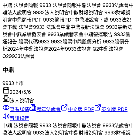
中鼎
法說會簡報
9933
法說會簡報
中鼎
法說會
9933
法說會
中
鼎
法人說明會
9933
法人說明會
中鼎
財報說明會
9933
財報說
明會
中鼎
簡報PDF
9933
簡報PDF
中鼎
法說會下載
9933
法說
會下載 法說會
9933
法說會
中鼎
中鼎
最新法說會
9933
最新法
說會
中鼎
業績發表會
9933
業績發表會
中鼎
營運報告
9933
營
運報告 股票代碼
9933
9933
股票
中鼎
股價分析
9933
股價分
析
2024
年
中鼎
法說會
2024
年
9933
法說會 Q
2
中鼎
法說會
Q
2
9933
法說會
中鼎
9933
上市
2024/5/6
法人說明會
查看詳情
歷年法說會
中文版 PDF
英文版 PDF
音訊錄音
中鼎
法說會簡報
9933
法說會簡報
中鼎
法說會
9933
法說會
中
鼎
法人說明會
9933
法人說明會
中鼎
財報說明會
9933
財報說