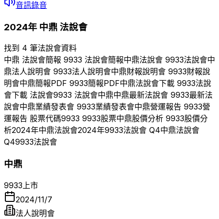
音訊錄音
2024
年
中鼎
法說會
找到 4 筆法說會資料
中鼎
法說會簡報
9933
法說會簡報
中鼎
法說會
9933
法說會
中
鼎
法人說明會
9933
法人說明會
中鼎
財報說明會
9933
財報說
明會
中鼎
簡報PDF
9933
簡報PDF
中鼎
法說會下載
9933
法說
會下載 法說會
9933
法說會
中鼎
中鼎
最新法說會
9933
最新法
說會
中鼎
業績發表會
9933
業績發表會
中鼎
營運報告
9933
營
運報告 股票代碼
9933
9933
股票
中鼎
股價分析
9933
股價分
析
2024
年
中鼎
法說會
2024
年
9933
法說會 Q
4
中鼎
法說會
Q
4
9933
法說會
中鼎
9933
上市
2024/11/7
法人說明會