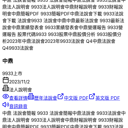
中鼎
法說會簡報
9933
法說會簡報
中鼎
法說會
9933
法說會
中
鼎
法人說明會
9933
法人說明會
中鼎
財報說明會
9933
財報說
明會
中鼎
簡報PDF
9933
簡報PDF
中鼎
法說會下載
9933
法說
會下載 法說會
9933
法說會
中鼎
中鼎
最新法說會
9933
最新法
說會
中鼎
業績發表會
9933
業績發表會
中鼎
營運報告
9933
營
運報告 股票代碼
9933
9933
股票
中鼎
股價分析
9933
股價分
析
2023
年
中鼎
法說會
2023
年
9933
法說會 Q
4
中鼎
法說會
Q
4
9933
法說會
中鼎
9933
上市
2023/11/2
法人說明會
查看詳情
歷年法說會
中文版 PDF
英文版 PDF
音訊錄音
中鼎
法說會簡報
9933
法說會簡報
中鼎
法說會
9933
法說會
中
鼎
法人說明會
9933
法人說明會
中鼎
財報說明會
9933
財報說
明會
中鼎
簡報PDF
9933
簡報PDF
中鼎
法說會下載
9933
法說