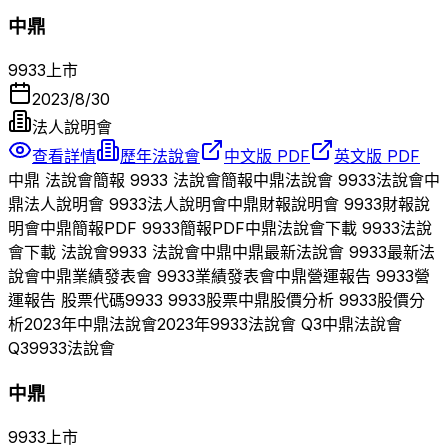
中鼎
9933
上市
2023/8/30
法人說明會
查看詳情
歷年法說會
中文版 PDF
英文版 PDF
中鼎
法說會簡報
9933
法說會簡報
中鼎
法說會
9933
法說會
中
鼎
法人說明會
9933
法人說明會
中鼎
財報說明會
9933
財報說
明會
中鼎
簡報PDF
9933
簡報PDF
中鼎
法說會下載
9933
法說
會下載 法說會
9933
法說會
中鼎
中鼎
最新法說會
9933
最新法
說會
中鼎
業績發表會
9933
業績發表會
中鼎
營運報告
9933
營
運報告 股票代碼
9933
9933
股票
中鼎
股價分析
9933
股價分
析
2023
年
中鼎
法說會
2023
年
9933
法說會 Q
3
中鼎
法說會
Q
3
9933
法說會
中鼎
9933
上市