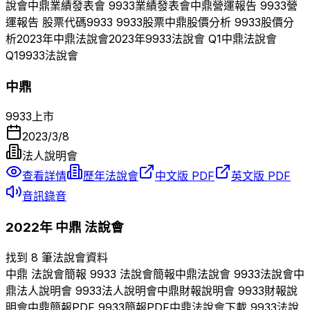
說會
中鼎
業績發表會
9933
業績發表會
中鼎
營運報告
9933
營
運報告 股票代碼
9933
9933
股票
中鼎
股價分析
9933
股價分
析
2023
年
中鼎
法說會
2023
年
9933
法說會 Q
1
中鼎
法說會
Q
1
9933
法說會
中鼎
9933
上市
2023/3/8
法人說明會
查看詳情
歷年法說會
中文版 PDF
英文版 PDF
音訊錄音
2022
年
中鼎
法說會
找到 8 筆法說會資料
中鼎
法說會簡報
9933
法說會簡報
中鼎
法說會
9933
法說會
中
鼎
法人說明會
9933
法人說明會
中鼎
財報說明會
9933
財報說
明會
中鼎
簡報PDF
9933
簡報PDF
中鼎
法說會下載
9933
法說