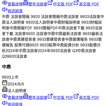
查看詳情
歷年法說會
中文版 PDF
英文版 PDF
音訊錄音
中鼎
法說會簡報
9933
法說會簡報
中鼎
法說會
9933
法說會
中
鼎
法人說明會
9933
法人說明會
中鼎
財報說明會
9933
財報說
明會
中鼎
簡報PDF
9933
簡報PDF
中鼎
法說會下載
9933
法說
會下載 法說會
9933
法說會
中鼎
中鼎
最新法說會
9933
最新法
說會
中鼎
業績發表會
9933
業績發表會
中鼎
營運報告
9933
營
運報告 股票代碼
9933
9933
股票
中鼎
股價分析
9933
股價分
析
2024
年
中鼎
法說會
2024
年
9933
法說會 Q
3
中鼎
法說會
Q
3
9933
法說會
中鼎
9933
上市
2024/8/5
法人說明會
查看詳情
歷年法說會
中文版 PDF
英文版 PDF
音訊錄音