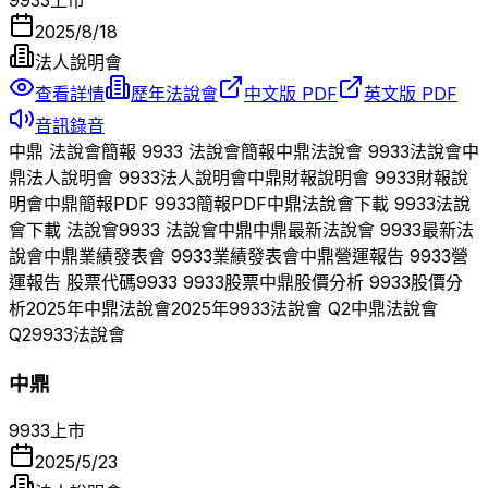
2025/8/18
法人說明會
查看詳情
歷年法說會
中文版 PDF
英文版 PDF
音訊錄音
中鼎
法說會簡報
9933
法說會簡報
中鼎
法說會
9933
法說會
中
鼎
法人說明會
9933
法人說明會
中鼎
財報說明會
9933
財報說
明會
中鼎
簡報PDF
9933
簡報PDF
中鼎
法說會下載
9933
法說
會下載 法說會
9933
法說會
中鼎
中鼎
最新法說會
9933
最新法
說會
中鼎
業績發表會
9933
業績發表會
中鼎
營運報告
9933
營
運報告 股票代碼
9933
9933
股票
中鼎
股價分析
9933
股價分
析
2025
年
中鼎
法說會
2025
年
9933
法說會 Q
2
中鼎
法說會
Q
2
9933
法說會
中鼎
9933
上市
2025/5/23