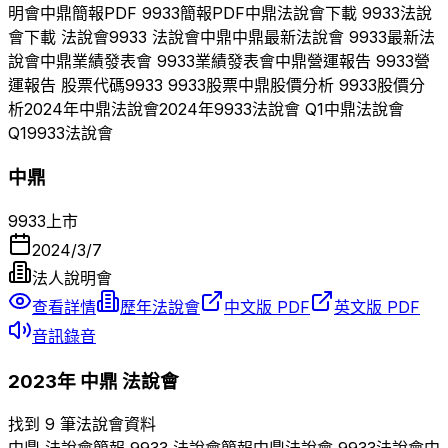
明會
中鼎
簡報PDF
9933
簡報PDF
中鼎
法說會下載
9933
法說
會下載 法說會
9933
法說會
中鼎
中鼎
最新法說會
9933
最新法
說會
中鼎
業績發表會
9933
業績發表會
中鼎
營運報告
9933
營
運報告 股票代碼
9933
9933
股票
中鼎
股價分析
9933
股價分
析
2024
年
中鼎
法說會
2024
年
9933
法說會 Q
1
中鼎
法說會
Q
1
9933
法說會
中鼎
9933
上市
2024/3/7
法人說明會
查看詳情
歷年法說會
中文版 PDF
英文版 PDF
音訊錄音
2023
年
中鼎
法說會
找到 9 筆法說會資料