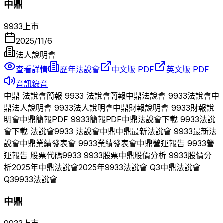
中鼎
9933
上市
2025/11/6
法人說明會
查看詳情
歷年法說會
中文版 PDF
英文版 PDF
音訊錄音
中鼎
法說會簡報
9933
法說會簡報
中鼎
法說會
9933
法說會
中
鼎
法人說明會
9933
法人說明會
中鼎
財報說明會
9933
財報說
明會
中鼎
簡報PDF
9933
簡報PDF
中鼎
法說會下載
9933
法說
會下載 法說會
9933
法說會
中鼎
中鼎
最新法說會
9933
最新法
說會
中鼎
業績發表會
9933
業績發表會
中鼎
營運報告
9933
營
運報告 股票代碼
9933
9933
股票
中鼎
股價分析
9933
股價分
析
2025
年
中鼎
法說會
2025
年
9933
法說會 Q
3
中鼎
法說會
Q
3
9933
法說會
中鼎
9933
上市