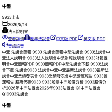
中鼎
9933
上市
2026/5/14
法人說明會
查看詳情
歷年法說會
中文版 PDF
英文版 PDF
音訊錄音
中鼎
法說會簡報
9933
法說會簡報
中鼎
法說會
9933
法說會
中
鼎
法人說明會
9933
法人說明會
中鼎
財報說明會
9933
財報說
明會
中鼎
簡報PDF
9933
簡報PDF
中鼎
法說會下載
9933
法說
會下載 法說會
9933
法說會
中鼎
中鼎
最新法說會
9933
最新法
說會
中鼎
業績發表會
9933
業績發表會
中鼎
營運報告
9933
營
運報告 股票代碼
9933
9933
股票
中鼎
股價分析
9933
股價分
析
2026
年
中鼎
法說會
2026
年
9933
法說會 Q
1
中鼎
法說會
Q
1
9933
法說會
中鼎