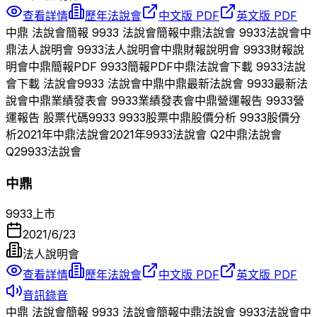
查看詳情
歷年法說會
中文版 PDF
英文版 PDF
中鼎
法說會簡報
9933
法說會簡報
中鼎
法說會
9933
法說會
中
鼎
法人說明會
9933
法人說明會
中鼎
財報說明會
9933
財報說
明會
中鼎
簡報PDF
9933
簡報PDF
中鼎
法說會下載
9933
法說
會下載 法說會
9933
法說會
中鼎
中鼎
最新法說會
9933
最新法
說會
中鼎
業績發表會
9933
業績發表會
中鼎
營運報告
9933
營
運報告 股票代碼
9933
9933
股票
中鼎
股價分析
9933
股價分
析
2021
年
中鼎
法說會
2021
年
9933
法說會 Q
2
中鼎
法說會
Q
2
9933
法說會
中鼎
9933
上市
2021/6/23
法人說明會
查看詳情
歷年法說會
中文版 PDF
英文版 PDF
音訊錄音
中鼎
法說會簡報
9933
法說會簡報
中鼎
法說會
9933
法說會
中