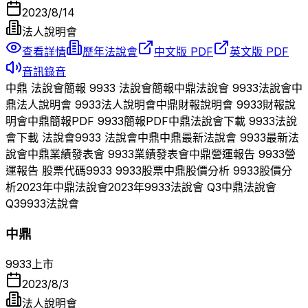
2023/8/14
法人說明會
查看詳情
歷年法說會
中文版 PDF
英文版 PDF
音訊錄音
中鼎
法說會簡報
9933
法說會簡報
中鼎
法說會
9933
法說會
中
鼎
法人說明會
9933
法人說明會
中鼎
財報說明會
9933
財報說
明會
中鼎
簡報PDF
9933
簡報PDF
中鼎
法說會下載
9933
法說
會下載 法說會
9933
法說會
中鼎
中鼎
最新法說會
9933
最新法
說會
中鼎
業績發表會
9933
業績發表會
中鼎
營運報告
9933
營
運報告 股票代碼
9933
9933
股票
中鼎
股價分析
9933
股價分
析
2023
年
中鼎
法說會
2023
年
9933
法說會 Q
3
中鼎
法說會
Q
3
9933
法說會
中鼎
9933
上市
2023/8/3
法人說明會