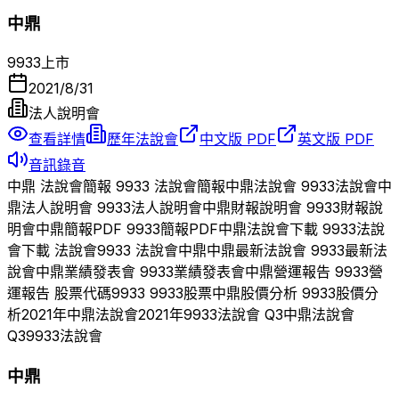
中鼎
9933
上市
2021/8/31
法人說明會
查看詳情
歷年法說會
中文版 PDF
英文版 PDF
音訊錄音
中鼎
法說會簡報
9933
法說會簡報
中鼎
法說會
9933
法說會
中
鼎
法人說明會
9933
法人說明會
中鼎
財報說明會
9933
財報說
明會
中鼎
簡報PDF
9933
簡報PDF
中鼎
法說會下載
9933
法說
會下載 法說會
9933
法說會
中鼎
中鼎
最新法說會
9933
最新法
說會
中鼎
業績發表會
9933
業績發表會
中鼎
營運報告
9933
營
運報告 股票代碼
9933
9933
股票
中鼎
股價分析
9933
股價分
析
2021
年
中鼎
法說會
2021
年
9933
法說會 Q
3
中鼎
法說會
Q
3
9933
法說會
中鼎