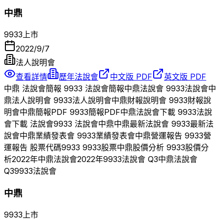
中鼎
9933
上市
2022/9/7
法人說明會
查看詳情
歷年法說會
中文版 PDF
英文版 PDF
中鼎
法說會簡報
9933
法說會簡報
中鼎
法說會
9933
法說會
中
鼎
法人說明會
9933
法人說明會
中鼎
財報說明會
9933
財報說
明會
中鼎
簡報PDF
9933
簡報PDF
中鼎
法說會下載
9933
法說
會下載 法說會
9933
法說會
中鼎
中鼎
最新法說會
9933
最新法
說會
中鼎
業績發表會
9933
業績發表會
中鼎
營運報告
9933
營
運報告 股票代碼
9933
9933
股票
中鼎
股價分析
9933
股價分
析
2022
年
中鼎
法說會
2022
年
9933
法說會 Q
3
中鼎
法說會
Q
3
9933
法說會
中鼎
9933
上市