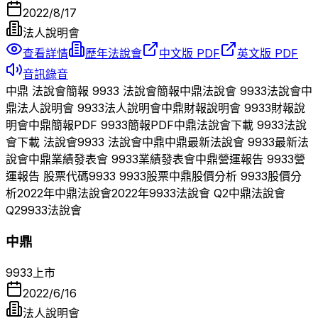
2022/8/17
法人說明會
查看詳情
歷年法說會
中文版 PDF
英文版 PDF
音訊錄音
中鼎
法說會簡報
9933
法說會簡報
中鼎
法說會
9933
法說會
中
鼎
法人說明會
9933
法人說明會
中鼎
財報說明會
9933
財報說
明會
中鼎
簡報PDF
9933
簡報PDF
中鼎
法說會下載
9933
法說
會下載 法說會
9933
法說會
中鼎
中鼎
最新法說會
9933
最新法
說會
中鼎
業績發表會
9933
業績發表會
中鼎
營運報告
9933
營
運報告 股票代碼
9933
9933
股票
中鼎
股價分析
9933
股價分
析
2022
年
中鼎
法說會
2022
年
9933
法說會 Q
2
中鼎
法說會
Q
2
9933
法說會
中鼎
9933
上市
2022/6/16
法人說明會