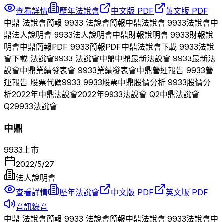
查看詳情
歷年法說會
中文版 PDF
英文版 PDF
中鼎
法說會簡報
9933
法說會簡報
中鼎
法說會
9933
法說會
中
鼎
法人說明會
9933
法人說明會
中鼎
財報說明會
9933
財報說
明會
中鼎
簡報PDF
9933
簡報PDF
中鼎
法說會下載
9933
法說
會下載 法說會
9933
法說會
中鼎
中鼎
最新法說會
9933
最新法
說會
中鼎
業績發表會
9933
業績發表會
中鼎
營運報告
9933
營
運報告 股票代碼
9933
9933
股票
中鼎
股價分析
9933
股價分
析
2022
年
中鼎
法說會
2022
年
9933
法說會 Q
2
中鼎
法說會
Q
2
9933
法說會
中鼎
9933
上市
2022/5/27
法人說明會
查看詳情
歷年法說會
中文版 PDF
英文版 PDF
音訊錄音
中鼎
法說會簡報
9933
法說會簡報
中鼎
法說會
9933
法說會
中