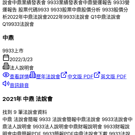
說會
中鼎
業績發表會
9933
業績發表會
中鼎
營運報告
9933
營
運報告 股票代碼
9933
9933
股票
中鼎
股價分析
9933
股價分
析
2022
年
中鼎
法說會
2022
年
9933
法說會 Q
1
中鼎
法說會
Q
1
9933
法說會
中鼎
9933
上市
2022/3/23
法人說明會
查看詳情
歷年法說會
中文版 PDF
英文版 PDF
音訊錄音
2021
年
中鼎
法說會
找到 9 筆法說會資料
中鼎
法說會簡報
9933
法說會簡報
中鼎
法說會
9933
法說會
中
鼎
法人說明會
9933
法人說明會
中鼎
財報說明會
9933
財報說
明會
中鼎
簡報PDF
9933
簡報PDF
中鼎
法說會下載
9933
法說