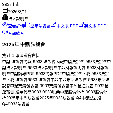
9933
上市
2026/3/11
法人說明會
查看詳情
歷年法說會
中文版 PDF
英文版 PDF
音訊錄音
2025
年
中鼎
法說會
找到 4 筆法說會資料
中鼎
法說會簡報
9933
法說會簡報
中鼎
法說會
9933
法說會
中
鼎
法人說明會
9933
法人說明會
中鼎
財報說明會
9933
財報說
明會
中鼎
簡報PDF
9933
簡報PDF
中鼎
法說會下載
9933
法說
會下載 法說會
9933
法說會
中鼎
中鼎
最新法說會
9933
最新法
說會
中鼎
業績發表會
9933
業績發表會
中鼎
營運報告
9933
營
運報告 股票代碼
9933
9933
股票
中鼎
股價分析
9933
股價分
析
2025
年
中鼎
法說會
2025
年
9933
法說會 Q
4
中鼎
法說會
Q
4
9933
法說會