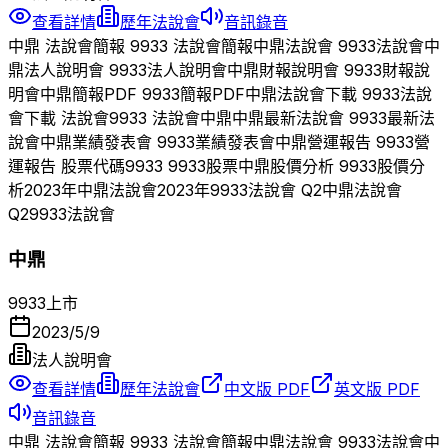
查看詳情
歷年法說會
音訊錄音
中鼎
法說會簡報
9933
法說會簡報
中鼎
法說會
9933
法說會
中
鼎
法人說明會
9933
法人說明會
中鼎
財報說明會
9933
財報說
明會
中鼎
簡報PDF
9933
簡報PDF
中鼎
法說會下載
9933
法說
會下載 法說會
9933
法說會
中鼎
中鼎
最新法說會
9933
最新法
說會
中鼎
業績發表會
9933
業績發表會
中鼎
營運報告
9933
營
運報告 股票代碼
9933
9933
股票
中鼎
股價分析
9933
股價分
析
2023
年
中鼎
法說會
2023
年
9933
法說會 Q
2
中鼎
法說會
Q
2
9933
法說會
中鼎
9933
上市
2023/5/9
法人說明會
查看詳情
歷年法說會
中文版 PDF
英文版 PDF
音訊錄音
中鼎
法說會簡報
9933
法說會簡報
中鼎
法說會
9933
法說會
中