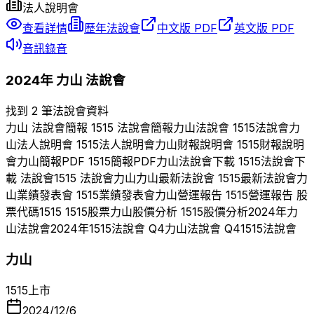
法人說明會
查看詳情
歷年法說會
中文版 PDF
英文版 PDF
音訊錄音
2024
年
力山
法說會
找到 2 筆法說會資料
力山
法說會簡報
1515
法說會簡報
力山
法說會
1515
法說會
力
山
法人說明會
1515
法人說明會
力山
財報說明會
1515
財報說明
會
力山
簡報PDF
1515
簡報PDF
力山
法說會下載
1515
法說會下
載 法說會
1515
法說會
力山
力山
最新法說會
1515
最新法說會
力
山
業績發表會
1515
業績發表會
力山
營運報告
1515
營運報告 股
票代碼
1515
1515
股票
力山
股價分析
1515
股價分析
2024
年
力
山
法說會
2024
年
1515
法說會 Q
4
力山
法說會 Q
4
1515
法說會
力山
1515
上市
2024/12/6