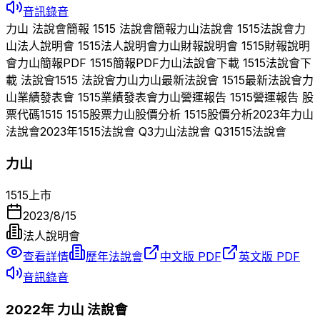
音訊錄音
力山
法說會簡報
1515
法說會簡報
力山
法說會
1515
法說會
力
山
法人說明會
1515
法人說明會
力山
財報說明會
1515
財報說明
會
力山
簡報PDF
1515
簡報PDF
力山
法說會下載
1515
法說會下
載 法說會
1515
法說會
力山
力山
最新法說會
1515
最新法說會
力
山
業績發表會
1515
業績發表會
力山
營運報告
1515
營運報告 股
票代碼
1515
1515
股票
力山
股價分析
1515
股價分析
2023
年
力山
法說會
2023
年
1515
法說會 Q
3
力山
法說會 Q
3
1515
法說會
力山
1515
上市
2023/8/15
法人說明會
查看詳情
歷年法說會
中文版 PDF
英文版 PDF
音訊錄音
2022
年
力山
法說會