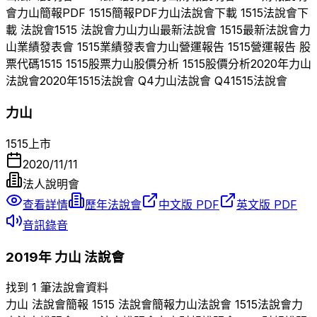
會
力山
簡報PDF
1515
簡報PDF
力山
法說會下載
1515
法說會下
載 法說會
1515
法說會
力山
力山
最新法說會
1515
最新法說會
力
山
業績發表會
1515
業績發表會
力山
營運報告
1515
營運報告 股
票代碼
1515
1515
股票
力山
股價分析
1515
股價分析
2020
年
力山
法說會
2020
年
1515
法說會 Q
4
力山
法說會 Q
4
1515
法說會
力山
1515
上市
2020/11/11
法人說明會
查看詳情
歷年法說會
中文版 PDF
英文版 PDF
音訊錄音
2019
年
力山
法說會
找到 1 筆法說會資料
力山
法說會簡報
1515
法說會簡報
力山
法說會
1515
法說會
力