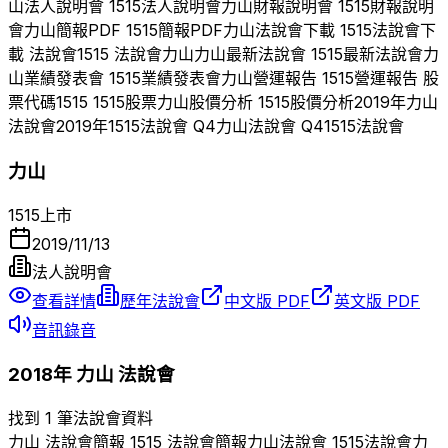
山
法人說明會
1515
法人說明會
力山
財報說明會
1515
財報說明
會
力山
簡報PDF
1515
簡報PDF
力山
法說會下載
1515
法說會下
載 法說會
1515
法說會
力山
力山
最新法說會
1515
最新法說會
力
山
業績發表會
1515
業績發表會
力山
營運報告
1515
營運報告 股
票代碼
1515
1515
股票
力山
股價分析
1515
股價分析
2019
年
力山
法說會
2019
年
1515
法說會 Q
4
力山
法說會 Q
4
1515
法說會
力山
1515
上市
2019/11/13
法人說明會
查看詳情
歷年法說會
中文版 PDF
英文版 PDF
音訊錄音
2018
年
力山
法說會
找到 1 筆法說會資料
力山
法說會簡報
1515
法說會簡報
力山
法說會
1515
法說會
力