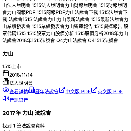
山
法人說明會
1515
法人說明會
力山
財報說明會
1515
財報說明
會
力山
簡報PDF
1515
簡報PDF
力山
法說會下載
1515
法說會下
載 法說會
1515
法說會
力山
力山
最新法說會
1515
最新法說會
力
山
業績發表會
1515
業績發表會
力山
營運報告
1515
營運報告 股
票代碼
1515
1515
股票
力山
股價分析
1515
股價分析
2018
年
力山
法說會
2018
年
1515
法說會 Q
4
力山
法說會 Q
4
1515
法說會
力山
1515
上市
2018/11/14
法人說明會
查看詳情
歷年法說會
中文版 PDF
英文版 PDF
音訊錄音
2017
年
力山
法說會
找到 1 筆法說會資料