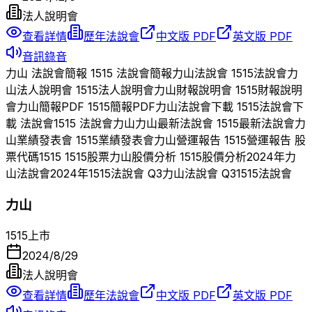
法人說明會
查看詳情
歷年法說會
中文版 PDF
英文版 PDF
音訊錄音
力山
法說會簡報
1515
法說會簡報
力山
法說會
1515
法說會
力
山
法人說明會
1515
法人說明會
力山
財報說明會
1515
財報說明
會
力山
簡報PDF
1515
簡報PDF
力山
法說會下載
1515
法說會下
載 法說會
1515
法說會
力山
力山
最新法說會
1515
最新法說會
力
山
業績發表會
1515
業績發表會
力山
營運報告
1515
營運報告 股
票代碼
1515
1515
股票
力山
股價分析
1515
股價分析
2024
年
力
山
法說會
2024
年
1515
法說會 Q
3
力山
法說會 Q
3
1515
法說會
力山
1515
上市
2024/8/29
法人說明會
查看詳情
歷年法說會
中文版 PDF
英文版 PDF