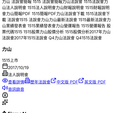
力山
法說會簡報
1515
法說會簡報
力山
法說會
1515
法說會
力
山
法人說明會
1515
法人說明會
力山
財報說明會
1515
財報說明
會
力山
簡報PDF
1515
簡報PDF
力山
法說會下載
1515
法說會下
載 法說會
1515
法說會
力山
力山
最新法說會
1515
最新法說會
力
山
業績發表會
1515
業績發表會
力山
營運報告
1515
營運報告 股
票代碼
1515
1515
股票
力山
股價分析
1515
股價分析
2017
年
力山
法說會
2017
年
1515
法說會 Q
4
力山
法說會 Q
4
1515
法說會
力山
1515
上市
2017/10/19
法人說明會
查看詳情
歷年法說會
中文版 PDF
英文版 PDF
音訊錄音