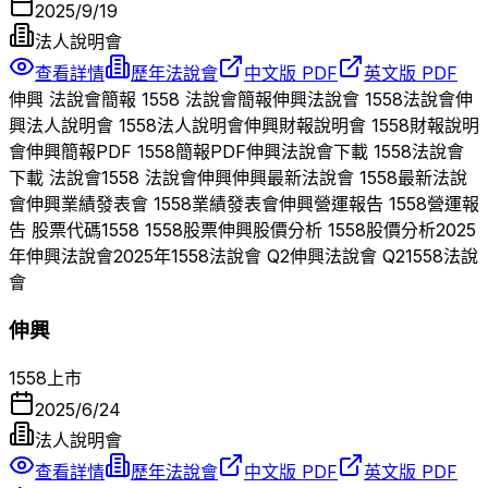
2025/9/19
法人說明會
查看詳情
歷年法說會
中文版 PDF
英文版 PDF
伸興
法說會簡報
1558
法說會簡報
伸興
法說會
1558
法說會
伸
興
法人說明會
1558
法人說明會
伸興
財報說明會
1558
財報說明
會
伸興
簡報PDF
1558
簡報PDF
伸興
法說會下載
1558
法說會
下載 法說會
1558
法說會
伸興
伸興
最新法說會
1558
最新法說
會
伸興
業績發表會
1558
業績發表會
伸興
營運報告
1558
營運報
告 股票代碼
1558
1558
股票
伸興
股價分析
1558
股價分析
2025
年
伸興
法說會
2025
年
1558
法說會 Q
2
伸興
法說會 Q
2
1558
法說
會
伸興
1558
上市
2025/6/24
法人說明會
查看詳情
歷年法說會
中文版 PDF
英文版 PDF