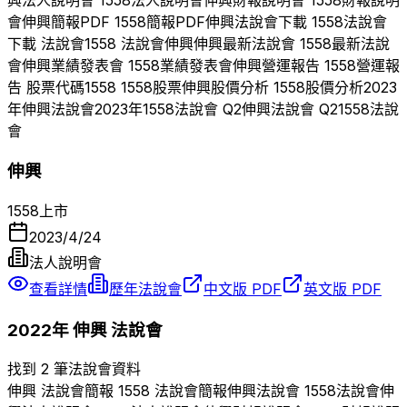
會
伸興
簡報PDF
1558
簡報PDF
伸興
法說會下載
1558
法說會
下載 法說會
1558
法說會
伸興
伸興
最新法說會
1558
最新法說
會
伸興
業績發表會
1558
業績發表會
伸興
營運報告
1558
營運報
告 股票代碼
1558
1558
股票
伸興
股價分析
1558
股價分析
2023
年
伸興
法說會
2023
年
1558
法說會 Q
2
伸興
法說會 Q
2
1558
法說
會
伸興
1558
上市
2023/4/24
法人說明會
查看詳情
歷年法說會
中文版 PDF
英文版 PDF
2022
年
伸興
法說會
找到 2 筆法說會資料
伸興
法說會簡報
1558
法說會簡報
伸興
法說會
1558
法說會
伸