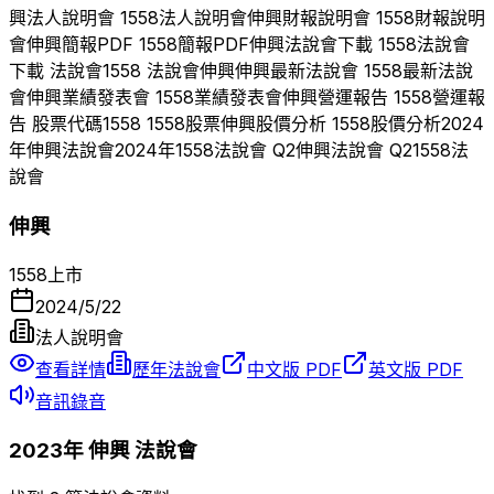
興
法人說明會
1558
法人說明會
伸興
財報說明會
1558
財報說明
會
伸興
簡報PDF
1558
簡報PDF
伸興
法說會下載
1558
法說會
下載 法說會
1558
法說會
伸興
伸興
最新法說會
1558
最新法說
會
伸興
業績發表會
1558
業績發表會
伸興
營運報告
1558
營運報
告 股票代碼
1558
1558
股票
伸興
股價分析
1558
股價分析
2024
年
伸興
法說會
2024
年
1558
法說會 Q
2
伸興
法說會 Q
2
1558
法
說會
伸興
1558
上市
2024/5/22
法人說明會
查看詳情
歷年法說會
中文版 PDF
英文版 PDF
音訊錄音
2023
年
伸興
法說會