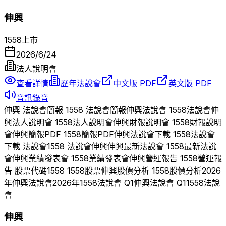
伸興
1558
上市
2026/6/24
法人說明會
查看詳情
歷年法說會
中文版 PDF
英文版 PDF
音訊錄音
伸興
法說會簡報
1558
法說會簡報
伸興
法說會
1558
法說會
伸
興
法人說明會
1558
法人說明會
伸興
財報說明會
1558
財報說明
會
伸興
簡報PDF
1558
簡報PDF
伸興
法說會下載
1558
法說會
下載 法說會
1558
法說會
伸興
伸興
最新法說會
1558
最新法說
會
伸興
業績發表會
1558
業績發表會
伸興
營運報告
1558
營運報
告 股票代碼
1558
1558
股票
伸興
股價分析
1558
股價分析
2026
年
伸興
法說會
2026
年
1558
法說會 Q
1
伸興
法說會 Q
1
1558
法說
會
伸興