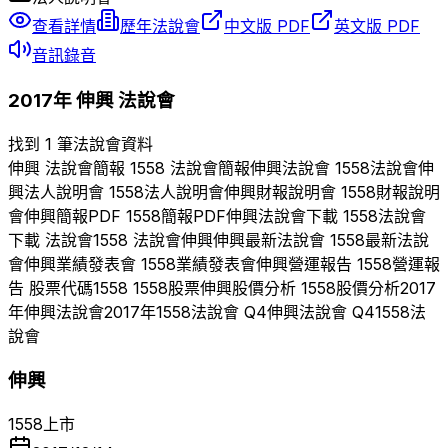
查看詳情
歷年法說會
中文版 PDF
英文版 PDF
音訊錄音
2017
年
伸興
法說會
找到 1 筆法說會資料
伸興
法說會簡報
1558
法說會簡報
伸興
法說會
1558
法說會
伸
興
法人說明會
1558
法人說明會
伸興
財報說明會
1558
財報說明
會
伸興
簡報PDF
1558
簡報PDF
伸興
法說會下載
1558
法說會
下載 法說會
1558
法說會
伸興
伸興
最新法說會
1558
最新法說
會
伸興
業績發表會
1558
業績發表會
伸興
營運報告
1558
營運報
告 股票代碼
1558
1558
股票
伸興
股價分析
1558
股價分析
2017
年
伸興
法說會
2017
年
1558
法說會 Q
4
伸興
法說會 Q
4
1558
法
說會
伸興
1558
上市