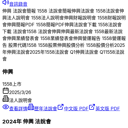
音訊錄音
伸興
法說會簡報
1558
法說會簡報
伸興
法說會
1558
法說會
伸
興
法人說明會
1558
法人說明會
伸興
財報說明會
1558
財報說明
會
伸興
簡報PDF
1558
簡報PDF
伸興
法說會下載
1558
法說會
下載 法說會
1558
法說會
伸興
伸興
最新法說會
1558
最新法說
會
伸興
業績發表會
1558
業績發表會
伸興
營運報告
1558
營運報
告 股票代碼
1558
1558
股票
伸興
股價分析
1558
股價分析
2025
年
伸興
法說會
2025
年
1558
法說會 Q
1
伸興
法說會 Q
1
1558
法說
會
伸興
1558
上市
2025/3/26
法人說明會
查看詳情
歷年法說會
中文版 PDF
英文版 PDF
2024
年
伸興
法說會