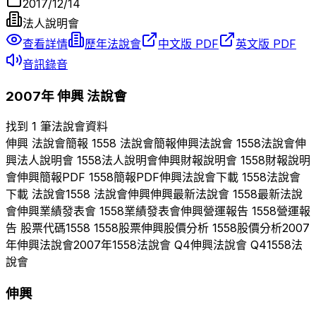
2017/12/14
法人說明會
查看詳情
歷年法說會
中文版 PDF
英文版 PDF
音訊錄音
2007
年
伸興
法說會
找到 1 筆法說會資料
伸興
法說會簡報
1558
法說會簡報
伸興
法說會
1558
法說會
伸
興
法人說明會
1558
法人說明會
伸興
財報說明會
1558
財報說明
會
伸興
簡報PDF
1558
簡報PDF
伸興
法說會下載
1558
法說會
下載 法說會
1558
法說會
伸興
伸興
最新法說會
1558
最新法說
會
伸興
業績發表會
1558
業績發表會
伸興
營運報告
1558
營運報
告 股票代碼
1558
1558
股票
伸興
股價分析
1558
股價分析
2007
年
伸興
法說會
2007
年
1558
法說會 Q
4
伸興
法說會 Q
4
1558
法
說會
伸興