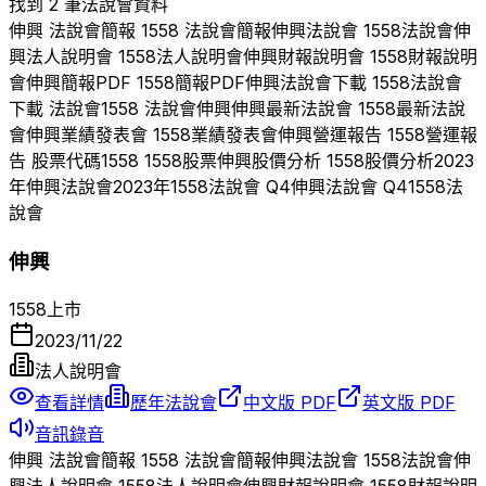
找到 2 筆法說會資料
伸興
法說會簡報
1558
法說會簡報
伸興
法說會
1558
法說會
伸
興
法人說明會
1558
法人說明會
伸興
財報說明會
1558
財報說明
會
伸興
簡報PDF
1558
簡報PDF
伸興
法說會下載
1558
法說會
下載 法說會
1558
法說會
伸興
伸興
最新法說會
1558
最新法說
會
伸興
業績發表會
1558
業績發表會
伸興
營運報告
1558
營運報
告 股票代碼
1558
1558
股票
伸興
股價分析
1558
股價分析
2023
年
伸興
法說會
2023
年
1558
法說會 Q
4
伸興
法說會 Q
4
1558
法
說會
伸興
1558
上市
2023/11/22
法人說明會
查看詳情
歷年法說會
中文版 PDF
英文版 PDF
音訊錄音
伸興
法說會簡報
1558
法說會簡報
伸興
法說會
1558
法說會
伸
興
法人說明會
1558
法人說明會
伸興
財報說明會
1558
財報說明