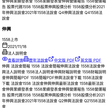
會
伸興
業績發表會
1558
業績發表會
伸興
營運報告
1558
營運報
告 股票代碼
1558
1558
股票
伸興
股價分析
1558
股價分析
2021
年
伸興
法說會
2021
年
1558
法說會 Q
4
伸興
法說會 Q
4
1558
法
說會
伸興
1558
上市
2021/11/18
法人說明會
查看詳情
歷年法說會
中文版 PDF
英文版 PDF
伸興
法說會簡報
1558
法說會簡報
伸興
法說會
1558
法說會
伸
興
法人說明會
1558
法人說明會
伸興
財報說明會
1558
財報說明
會
伸興
簡報PDF
1558
簡報PDF
伸興
法說會下載
1558
法說會
下載 法說會
1558
法說會
伸興
伸興
最新法說會
1558
最新法說
會
伸興
業績發表會
1558
業績發表會
伸興
營運報告
1558
營運報
告 股票代碼
1558
1558
股票
伸興
股價分析
1558
股價分析
2021
年
伸興
法說會
2021
年
1558
法說會 Q
2
伸興
法說會 Q
2
1558
法說
會