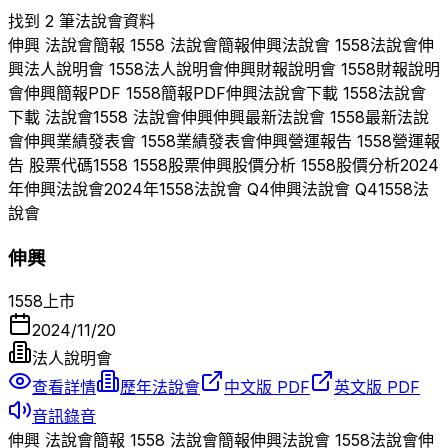
找到 2 筆法說會資料
伸興
法說會簡報
1558
法說會簡報
伸興
法說會
1558
法說會
伸
興
法人說明會
1558
法人說明會
伸興
財報說明會
1558
財報說明
會
伸興
簡報PDF
1558
簡報PDF
伸興
法說會下載
1558
法說會
下載 法說會
1558
法說會
伸興
伸興
最新法說會
1558
最新法說
會
伸興
業績發表會
1558
業績發表會
伸興
營運報告
1558
營運報
告 股票代碼
1558
1558
股票
伸興
股價分析
1558
股價分析
2024
年
伸興
法說會
2024
年
1558
法說會 Q
4
伸興
法說會 Q
4
1558
法
說會
伸興
1558
上市
2024/11/20
法人說明會
查看詳情
歷年法說會
中文版 PDF
英文版 PDF
音訊錄音
伸興
法說會簡報
1558
法說會簡報
伸興
法說會
1558
法說會
伸