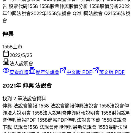
告 股票代碼
1558
1558
股票
伸興
股價分析
1558
股價分析
2022
年
伸興
法說會
2022
年
1558
法說會 Q
2
伸興
法說會 Q
2
1558
法說
會
伸興
1558
上市
2022/5/25
法人說明會
查看詳情
歷年法說會
中文版 PDF
英文版 PDF
2021
年
伸興
法說會
找到 2 筆法說會資料
伸興
法說會簡報
1558
法說會簡報
伸興
法說會
1558
法說會
伸
興
法人說明會
1558
法人說明會
伸興
財報說明會
1558
財報說明
會
伸興
簡報PDF
1558
簡報PDF
伸興
法說會下載
1558
法說會
下載 法說會
1558
法說會
伸興
伸興
最新法說會
1558
最新法說