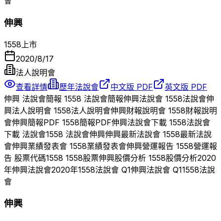
會
伸興
1558
上市
2020/8/17
法人說明會
查看詳情
歷年法說會
中文版 PDF
英文版 PDF
伸興
法說會簡報
1558
法說會簡報
伸興
法說會
1558
法說會
伸
興
法人說明會
1558
法人說明會
伸興
財報說明會
1558
財報說明
會
伸興
簡報PDF
1558
簡報PDF
伸興
法說會下載
1558
法說會
下載 法說會
1558
法說會
伸興
伸興
最新法說會
1558
最新法說
會
伸興
業績發表會
1558
業績發表會
伸興
營運報告
1558
營運報
告 股票代碼
1558
1558
股票
伸興
股價分析
1558
股價分析
2020
年
伸興
法說會
2020
年
1558
法說會 Q
1
伸興
法說會 Q
1
1558
法說
會
伸興