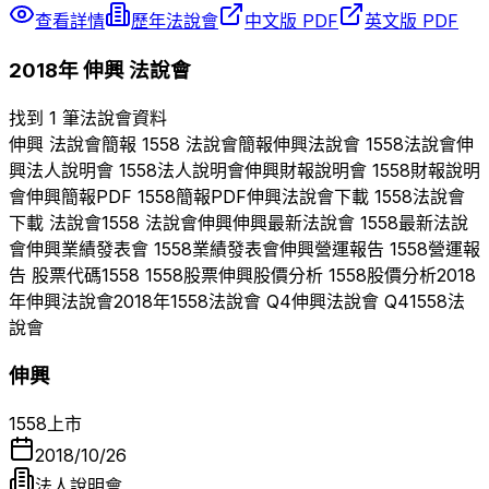
查看詳情
歷年法說會
中文版 PDF
英文版 PDF
2018
年
伸興
法說會
找到 1 筆法說會資料
伸興
法說會簡報
1558
法說會簡報
伸興
法說會
1558
法說會
伸
興
法人說明會
1558
法人說明會
伸興
財報說明會
1558
財報說明
會
伸興
簡報PDF
1558
簡報PDF
伸興
法說會下載
1558
法說會
下載 法說會
1558
法說會
伸興
伸興
最新法說會
1558
最新法說
會
伸興
業績發表會
1558
業績發表會
伸興
營運報告
1558
營運報
告 股票代碼
1558
1558
股票
伸興
股價分析
1558
股價分析
2018
年
伸興
法說會
2018
年
1558
法說會 Q
4
伸興
法說會 Q
4
1558
法
說會
伸興
1558
上市
2018/10/26
法人說明會