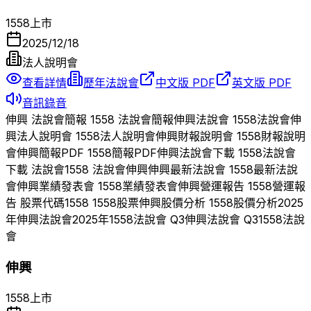
1558
上市
2025/12/18
法人說明會
查看詳情
歷年法說會
中文版 PDF
英文版 PDF
音訊錄音
伸興
法說會簡報
1558
法說會簡報
伸興
法說會
1558
法說會
伸
興
法人說明會
1558
法人說明會
伸興
財報說明會
1558
財報說明
會
伸興
簡報PDF
1558
簡報PDF
伸興
法說會下載
1558
法說會
下載 法說會
1558
法說會
伸興
伸興
最新法說會
1558
最新法說
會
伸興
業績發表會
1558
業績發表會
伸興
營運報告
1558
營運報
告 股票代碼
1558
1558
股票
伸興
股價分析
1558
股價分析
2025
年
伸興
法說會
2025
年
1558
法說會 Q
3
伸興
法說會 Q
3
1558
法說
會
伸興
1558
上市