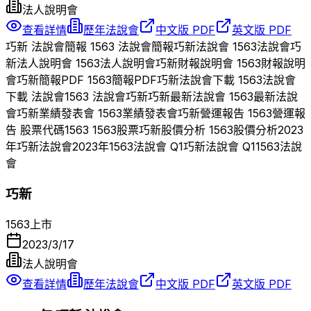
法人說明會
查看詳情
歷年法說會
中文版 PDF
英文版 PDF
巧新
法說會簡報
1563
法說會簡報
巧新
法說會
1563
法說會
巧
新
法人說明會
1563
法人說明會
巧新
財報說明會
1563
財報說明
會
巧新
簡報PDF
1563
簡報PDF
巧新
法說會下載
1563
法說會
下載 法說會
1563
法說會
巧新
巧新
最新法說會
1563
最新法說
會
巧新
業績發表會
1563
業績發表會
巧新
營運報告
1563
營運報
告 股票代碼
1563
1563
股票
巧新
股價分析
1563
股價分析
2023
年
巧新
法說會
2023
年
1563
法說會 Q
1
巧新
法說會 Q
1
1563
法說
會
巧新
1563
上市
2023/3/17
法人說明會
查看詳情
歷年法說會
中文版 PDF
英文版 PDF