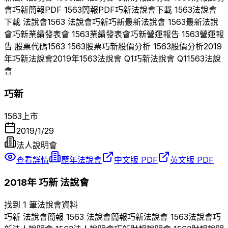
會
巧新
簡報PDF
1563
簡報PDF
巧新
法說會下載
1563
法說會
下載 法說會
1563
法說會
巧新
巧新
最新法說會
1563
最新法說
會
巧新
業績發表會
1563
業績發表會
巧新
營運報告
1563
營運報
告 股票代碼
1563
1563
股票
巧新
股價分析
1563
股價分析
2019
年
巧新
法說會
2019
年
1563
法說會 Q
1
巧新
法說會 Q
1
1563
法說
會
巧新
1563
上市
2019/1/29
法人說明會
查看詳情
歷年法說會
中文版 PDF
英文版 PDF
2018
年
巧新
法說會
找到 1 筆法說會資料
巧新
法說會簡報
1563
法說會簡報
巧新
法說會
1563
法說會
巧