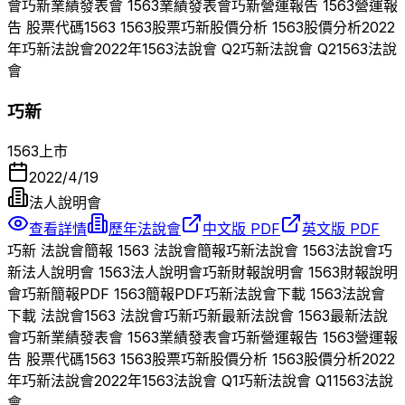
會
巧新
業績發表會
1563
業績發表會
巧新
營運報告
1563
營運報
告 股票代碼
1563
1563
股票
巧新
股價分析
1563
股價分析
2022
年
巧新
法說會
2022
年
1563
法說會 Q
2
巧新
法說會 Q
2
1563
法說
會
巧新
1563
上市
2022/4/19
法人說明會
查看詳情
歷年法說會
中文版 PDF
英文版 PDF
巧新
法說會簡報
1563
法說會簡報
巧新
法說會
1563
法說會
巧
新
法人說明會
1563
法人說明會
巧新
財報說明會
1563
財報說明
會
巧新
簡報PDF
1563
簡報PDF
巧新
法說會下載
1563
法說會
下載 法說會
1563
法說會
巧新
巧新
最新法說會
1563
最新法說
會
巧新
業績發表會
1563
業績發表會
巧新
營運報告
1563
營運報
告 股票代碼
1563
1563
股票
巧新
股價分析
1563
股價分析
2022
年
巧新
法說會
2022
年
1563
法說會 Q
1
巧新
法說會 Q
1
1563
法說
會