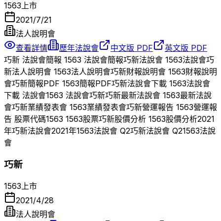
1563
上市
2021/7/21
法人說明會
查看詳情
歷年法說會
中文版 PDF
英文版 PDF
巧新
法說會簡報
1563
法說會簡報
巧新
法說會
1563
法說會
巧
新
法人說明會
1563
法人說明會
巧新
財報說明會
1563
財報說明
會
巧新
簡報PDF
1563
簡報PDF
巧新
法說會下載
1563
法說會
下載 法說會
1563
法說會
巧新
巧新
最新法說會
1563
最新法說
會
巧新
業績發表會
1563
業績發表會
巧新
營運報告
1563
營運報
告 股票代碼
1563
1563
股票
巧新
股價分析
1563
股價分析
2021
年
巧新
法說會
2021
年
1563
法說會 Q
2
巧新
法說會 Q
2
1563
法說
會
巧新
1563
上市
2021/4/28
法人說明會