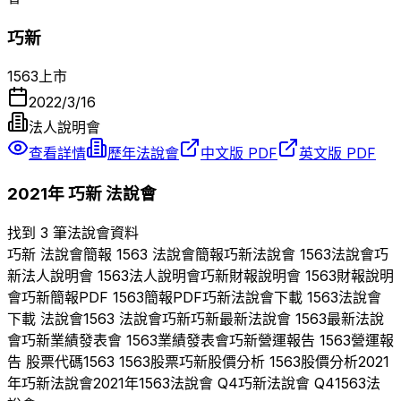
巧新
1563
上市
2022/3/16
法人說明會
查看詳情
歷年法說會
中文版 PDF
英文版 PDF
2021
年
巧新
法說會
找到 3 筆法說會資料
巧新
法說會簡報
1563
法說會簡報
巧新
法說會
1563
法說會
巧
新
法人說明會
1563
法人說明會
巧新
財報說明會
1563
財報說明
會
巧新
簡報PDF
1563
簡報PDF
巧新
法說會下載
1563
法說會
下載 法說會
1563
法說會
巧新
巧新
最新法說會
1563
最新法說
會
巧新
業績發表會
1563
業績發表會
巧新
營運報告
1563
營運報
告 股票代碼
1563
1563
股票
巧新
股價分析
1563
股價分析
2021
年
巧新
法說會
2021
年
1563
法說會 Q
4
巧新
法說會 Q
4
1563
法