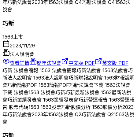
年
巧新
法說會
2023
年
1563
法說會 Q
4
巧新
法說會 Q
4
1563
法
說會
巧新
1563
上市
2023/11/29
法人說明會
查看詳情
歷年法說會
中文版 PDF
英文版 PDF
巧新
法說會簡報
1563
法說會簡報
巧新
法說會
1563
法說會
巧
新
法人說明會
1563
法人說明會
巧新
財報說明會
1563
財報說明
會
巧新
簡報PDF
1563
簡報PDF
巧新
法說會下載
1563
法說會
下載 法說會
1563
法說會
巧新
巧新
最新法說會
1563
最新法說
會
巧新
業績發表會
1563
業績發表會
巧新
營運報告
1563
營運報
告 股票代碼
1563
1563
股票
巧新
股價分析
1563
股價分析
2023
年
巧新
法說會
2023
年
1563
法說會 Q
2
巧新
法說會 Q
2
1563
法說
會
巧新