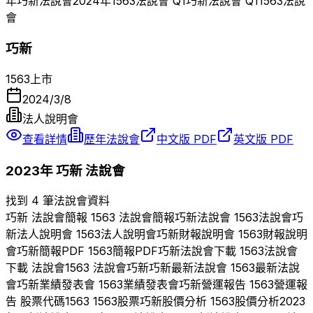
年
巧新
法說會
2024
年
1563
法說會 Q
1
巧新
法說會 Q
1
1563
法說
會
巧新
1563
上市
2024/3/8
法人說明會
查看詳情
歷年法說會
中文版 PDF
英文版 PDF
2023
年
巧新
法說會
找到 4 筆法說會資料
巧新
法說會簡報
1563
法說會簡報
巧新
法說會
1563
法說會
巧
新
法人說明會
1563
法人說明會
巧新
財報說明會
1563
財報說明
會
巧新
簡報PDF
1563
簡報PDF
巧新
法說會下載
1563
法說會
下載 法說會
1563
法說會
巧新
巧新
最新法說會
1563
最新法說
會
巧新
業績發表會
1563
業績發表會
巧新
營運報告
1563
營運報
告 股票代碼
1563
1563
股票
巧新
股價分析
1563
股價分析
2023