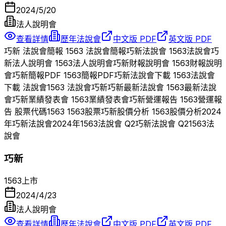
2024/5/20
法人說明會
查看詳情
歷年法說會
中文版 PDF
英文版 PDF
巧新
法說會簡報
1563
法說會簡報
巧新
法說會
1563
法說會
巧
新
法人說明會
1563
法人說明會
巧新
財報說明會
1563
財報說明
會
巧新
簡報PDF
1563
簡報PDF
巧新
法說會下載
1563
法說會
下載 法說會
1563
法說會
巧新
巧新
最新法說會
1563
最新法說
會
巧新
業績發表會
1563
業績發表會
巧新
營運報告
1563
營運報
告 股票代碼
1563
1563
股票
巧新
股價分析
1563
股價分析
2024
年
巧新
法說會
2024
年
1563
法說會 Q
2
巧新
法說會 Q
2
1563
法
說會
巧新
1563
上市
2024/4/23
法人說明會
查看詳情
歷年法說會
中文版 PDF
英文版 PDF