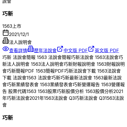
說會
巧新
1563
上市
2021/12/1
法人說明會
查看詳情
歷年法說會
中文版 PDF
英文版 PDF
巧新
法說會簡報
1563
法說會簡報
巧新
法說會
1563
法說會
巧
新
法人說明會
1563
法人說明會
巧新
財報說明會
1563
財報說明
會
巧新
簡報PDF
1563
簡報PDF
巧新
法說會下載
1563
法說會
下載 法說會
1563
法說會
巧新
巧新
最新法說會
1563
最新法說
會
巧新
業績發表會
1563
業績發表會
巧新
營運報告
1563
營運報
告 股票代碼
1563
1563
股票
巧新
股價分析
1563
股價分析
2021
年
巧新
法說會
2021
年
1563
法說會 Q
3
巧新
法說會 Q
3
1563
法說
會
巧新