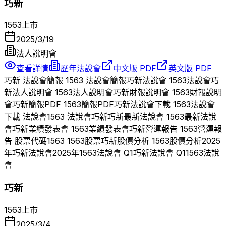
巧新
1563
上市
2025/3/19
法人說明會
查看詳情
歷年法說會
中文版 PDF
英文版 PDF
巧新
法說會簡報
1563
法說會簡報
巧新
法說會
1563
法說會
巧
新
法人說明會
1563
法人說明會
巧新
財報說明會
1563
財報說明
會
巧新
簡報PDF
1563
簡報PDF
巧新
法說會下載
1563
法說會
下載 法說會
1563
法說會
巧新
巧新
最新法說會
1563
最新法說
會
巧新
業績發表會
1563
業績發表會
巧新
營運報告
1563
營運報
告 股票代碼
1563
1563
股票
巧新
股價分析
1563
股價分析
2025
年
巧新
法說會
2025
年
1563
法說會 Q
1
巧新
法說會 Q
1
1563
法說
會
巧新
1563
上市
2025/3/4