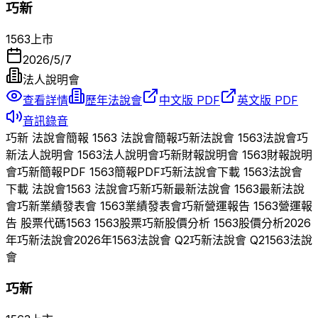
巧新
1563
上市
2026/5/7
法人說明會
查看詳情
歷年法說會
中文版 PDF
英文版 PDF
音訊錄音
巧新
法說會簡報
1563
法說會簡報
巧新
法說會
1563
法說會
巧
新
法人說明會
1563
法人說明會
巧新
財報說明會
1563
財報說明
會
巧新
簡報PDF
1563
簡報PDF
巧新
法說會下載
1563
法說會
下載 法說會
1563
法說會
巧新
巧新
最新法說會
1563
最新法說
會
巧新
業績發表會
1563
業績發表會
巧新
營運報告
1563
營運報
告 股票代碼
1563
1563
股票
巧新
股價分析
1563
股價分析
2026
年
巧新
法說會
2026
年
1563
法說會 Q
2
巧新
法說會 Q
2
1563
法說
會
巧新