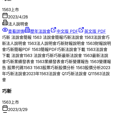
1563
上市
2023/4/28
法人說明會
查看詳情
歷年法說會
中文版 PDF
英文版 PDF
巧新
法說會簡報
1563
法說會簡報
巧新
法說會
1563
法說會
巧
新
法人說明會
1563
法人說明會
巧新
財報說明會
1563
財報說明
會
巧新
簡報PDF
1563
簡報PDF
巧新
法說會下載
1563
法說會
下載 法說會
1563
法說會
巧新
巧新
最新法說會
1563
最新法說
會
巧新
業績發表會
1563
業績發表會
巧新
營運報告
1563
營運報
告 股票代碼
1563
1563
股票
巧新
股價分析
1563
股價分析
2023
年
巧新
法說會
2023
年
1563
法說會 Q
1
巧新
法說會 Q
1
1563
法說
會
巧新
1563
上市
2023/3/29