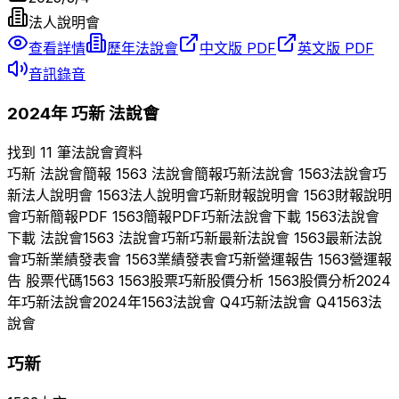
法人說明會
查看詳情
歷年法說會
中文版 PDF
英文版 PDF
音訊錄音
2024
年
巧新
法說會
找到 11 筆法說會資料
巧新
法說會簡報
1563
法說會簡報
巧新
法說會
1563
法說會
巧
新
法人說明會
1563
法人說明會
巧新
財報說明會
1563
財報說明
會
巧新
簡報PDF
1563
簡報PDF
巧新
法說會下載
1563
法說會
下載 法說會
1563
法說會
巧新
巧新
最新法說會
1563
最新法說
會
巧新
業績發表會
1563
業績發表會
巧新
營運報告
1563
營運報
告 股票代碼
1563
1563
股票
巧新
股價分析
1563
股價分析
2024
年
巧新
法說會
2024
年
1563
法說會 Q
4
巧新
法說會 Q
4
1563
法
說會
巧新