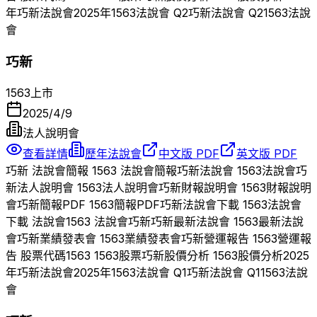
年
巧新
法說會
2025
年
1563
法說會 Q
2
巧新
法說會 Q
2
1563
法說
會
巧新
1563
上市
2025/4/9
法人說明會
查看詳情
歷年法說會
中文版 PDF
英文版 PDF
巧新
法說會簡報
1563
法說會簡報
巧新
法說會
1563
法說會
巧
新
法人說明會
1563
法人說明會
巧新
財報說明會
1563
財報說明
會
巧新
簡報PDF
1563
簡報PDF
巧新
法說會下載
1563
法說會
下載 法說會
1563
法說會
巧新
巧新
最新法說會
1563
最新法說
會
巧新
業績發表會
1563
業績發表會
巧新
營運報告
1563
營運報
告 股票代碼
1563
1563
股票
巧新
股價分析
1563
股價分析
2025
年
巧新
法說會
2025
年
1563
法說會 Q
1
巧新
法說會 Q
1
1563
法說
會