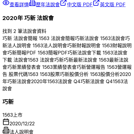
查看詳情
歷年法說會
中文版 PDF
英文版 PDF
2020
年
巧新
法說會
找到 2 筆法說會資料
巧新
法說會簡報
1563
法說會簡報
巧新
法說會
1563
法說會
巧
新
法人說明會
1563
法人說明會
巧新
財報說明會
1563
財報說明
會
巧新
簡報PDF
1563
簡報PDF
巧新
法說會下載
1563
法說會
下載 法說會
1563
法說會
巧新
巧新
最新法說會
1563
最新法說
會
巧新
業績發表會
1563
業績發表會
巧新
營運報告
1563
營運報
告 股票代碼
1563
1563
股票
巧新
股價分析
1563
股價分析
2020
年
巧新
法說會
2020
年
1563
法說會 Q
4
巧新
法說會 Q
4
1563
法
說會
巧新
1563
上市
2020/12/22
法人說明會