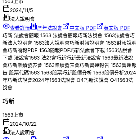
1563
上市
2024/11/5
法人說明會
查看詳情
歷年法說會
中文版 PDF
英文版 PDF
巧新
法說會簡報
1563
法說會簡報
巧新
法說會
1563
法說會
巧
新
法人說明會
1563
法人說明會
巧新
財報說明會
1563
財報說明
會
巧新
簡報PDF
1563
簡報PDF
巧新
法說會下載
1563
法說會
下載 法說會
1563
法說會
巧新
巧新
最新法說會
1563
最新法說
會
巧新
業績發表會
1563
業績發表會
巧新
營運報告
1563
營運報
告 股票代碼
1563
1563
股票
巧新
股價分析
1563
股價分析
2024
年
巧新
法說會
2024
年
1563
法說會 Q
4
巧新
法說會 Q
4
1563
法
說會
巧新
1563
上市
2024/10/22
法人說明會