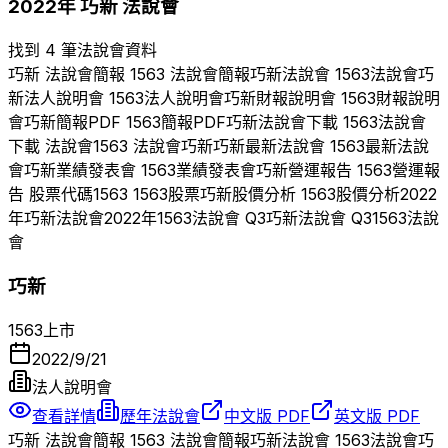
2022
年
巧新
法說會
找到 4 筆法說會資料
巧新
法說會簡報
1563
法說會簡報
巧新
法說會
1563
法說會
巧
新
法人說明會
1563
法人說明會
巧新
財報說明會
1563
財報說明
會
巧新
簡報PDF
1563
簡報PDF
巧新
法說會下載
1563
法說會
下載 法說會
1563
法說會
巧新
巧新
最新法說會
1563
最新法說
會
巧新
業績發表會
1563
業績發表會
巧新
營運報告
1563
營運報
告 股票代碼
1563
1563
股票
巧新
股價分析
1563
股價分析
2022
年
巧新
法說會
2022
年
1563
法說會 Q
3
巧新
法說會 Q
3
1563
法說
會
巧新
1563
上市
2022/9/21
法人說明會
查看詳情
歷年法說會
中文版 PDF
英文版 PDF
巧新
法說會簡報
1563
法說會簡報
巧新
法說會
1563
法說會
巧