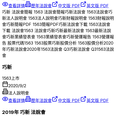
查看詳情
歷年法說會
中文版 PDF
英文版 PDF
巧新
法說會簡報
1563
法說會簡報
巧新
法說會
1563
法說會
巧
新
法人說明會
1563
法人說明會
巧新
財報說明會
1563
財報說明
會
巧新
簡報PDF
1563
簡報PDF
巧新
法說會下載
1563
法說會
下載 法說會
1563
法說會
巧新
巧新
最新法說會
1563
最新法說
會
巧新
業績發表會
1563
業績發表會
巧新
營運報告
1563
營運報
告 股票代碼
1563
1563
股票
巧新
股價分析
1563
股價分析
2020
年
巧新
法說會
2020
年
1563
法說會 Q
3
巧新
法說會 Q
3
1563
法說
會
巧新
1563
上市
2020/9/2
法人說明會
查看詳情
歷年法說會
中文版 PDF
英文版 PDF
2019
年
巧新
法說會