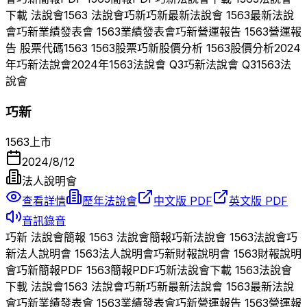
下載 法說會
1563
法說會
巧新
巧新
最新法說會
1563
最新法說
會
巧新
業績發表會
1563
業績發表會
巧新
營運報告
1563
營運報
告 股票代碼
1563
1563
股票
巧新
股價分析
1563
股價分析
2024
年
巧新
法說會
2024
年
1563
法說會 Q
3
巧新
法說會 Q
3
1563
法
說會
巧新
1563
上市
2024/8/12
法人說明會
查看詳情
歷年法說會
中文版 PDF
英文版 PDF
音訊錄音
巧新
法說會簡報
1563
法說會簡報
巧新
法說會
1563
法說會
巧
新
法人說明會
1563
法人說明會
巧新
財報說明會
1563
財報說明
會
巧新
簡報PDF
1563
簡報PDF
巧新
法說會下載
1563
法說會
下載 法說會
1563
法說會
巧新
巧新
最新法說會
1563
最新法說
會
巧新
業績發表會
1563
業績發表會
巧新
營運報告
1563
營運報