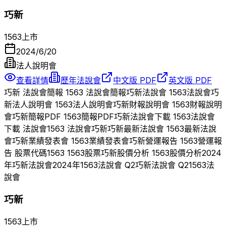
巧新
1563
上市
2024/6/20
法人說明會
查看詳情
歷年法說會
中文版 PDF
英文版 PDF
巧新
法說會簡報
1563
法說會簡報
巧新
法說會
1563
法說會
巧
新
法人說明會
1563
法人說明會
巧新
財報說明會
1563
財報說明
會
巧新
簡報PDF
1563
簡報PDF
巧新
法說會下載
1563
法說會
下載 法說會
1563
法說會
巧新
巧新
最新法說會
1563
最新法說
會
巧新
業績發表會
1563
業績發表會
巧新
營運報告
1563
營運報
告 股票代碼
1563
1563
股票
巧新
股價分析
1563
股價分析
2024
年
巧新
法說會
2024
年
1563
法說會 Q
2
巧新
法說會 Q
2
1563
法
說會
巧新
1563
上市