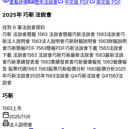
查看詳情
歷年法說會
中文版 PDF
英文版 PDF
2025
年
巧新
法說會
找到 6 筆法說會資料
巧新
法說會簡報
1563
法說會簡報
巧新
法說會
1563
法說會
巧
新
法人說明會
1563
法人說明會
巧新
財報說明會
1563
財報說明
會
巧新
簡報PDF
1563
簡報PDF
巧新
法說會下載
1563
法說會
下載 法說會
1563
法說會
巧新
巧新
最新法說會
1563
最新法說
會
巧新
業績發表會
1563
業績發表會
巧新
營運報告
1563
營運報
告 股票代碼
1563
1563
股票
巧新
股價分析
1563
股價分析
2025
年
巧新
法說會
2025
年
1563
法說會 Q
4
巧新
法說會 Q
4
1563
法
說會
巧新
1563
上市
2025/11/6
法人說明會