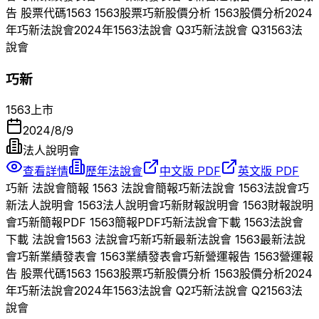
告 股票代碼
1563
1563
股票
巧新
股價分析
1563
股價分析
2024
年
巧新
法說會
2024
年
1563
法說會 Q
3
巧新
法說會 Q
3
1563
法
說會
巧新
1563
上市
2024/8/9
法人說明會
查看詳情
歷年法說會
中文版 PDF
英文版 PDF
巧新
法說會簡報
1563
法說會簡報
巧新
法說會
1563
法說會
巧
新
法人說明會
1563
法人說明會
巧新
財報說明會
1563
財報說明
會
巧新
簡報PDF
1563
簡報PDF
巧新
法說會下載
1563
法說會
下載 法說會
1563
法說會
巧新
巧新
最新法說會
1563
最新法說
會
巧新
業績發表會
1563
業績發表會
巧新
營運報告
1563
營運報
告 股票代碼
1563
1563
股票
巧新
股價分析
1563
股價分析
2024
年
巧新
法說會
2024
年
1563
法說會 Q
2
巧新
法說會 Q
2
1563
法
說會