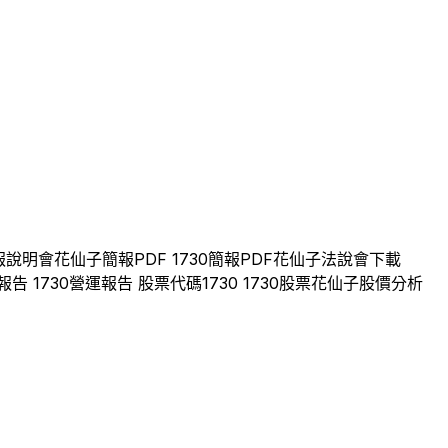
報說明會
花仙子
簡報PDF
1730
簡報PDF
花仙子
法說會下載
報告
1730
營運報告 股票代碼
1730
1730
股票
花仙子
股價分析