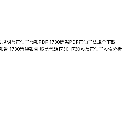
報說明會
花仙子
簡報PDF
1730
簡報PDF
花仙子
法說會下載
報告
1730
營運報告 股票代碼
1730
1730
股票
花仙子
股價分析