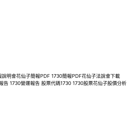
報說明會
花仙子
簡報PDF
1730
簡報PDF
花仙子
法說會下載
報告
1730
營運報告 股票代碼
1730
1730
股票
花仙子
股價分析