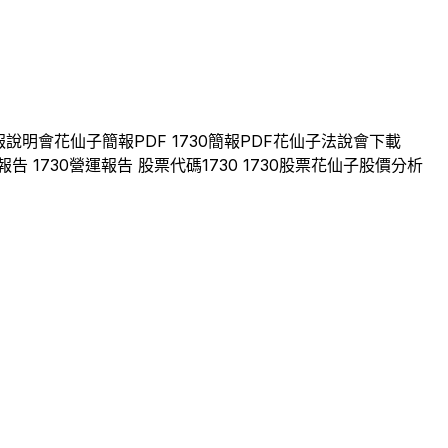
報說明會
花仙子
簡報PDF
1730
簡報PDF
花仙子
法說會下載
報告
1730
營運報告 股票代碼
1730
1730
股票
花仙子
股價分析