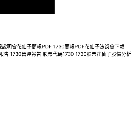
2024
2025
報說明會
花仙子
簡報PDF
1730
簡報PDF
花仙子
法說會下載
報告
1730
營運報告 股票代碼
1730
1730
股票
花仙子
股價分析