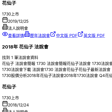
花仙子
1730
上市
2019/12/25
法人說明會
查看詳情
歷年法說會
中文版 PDF
英文版 PDF
2018
年
花仙子
法說會
找到 1 筆法說會資料
花仙子
法說會簡報
1730
法說會簡報
花仙子
法說會
1730
法說
1730
法說會下載 法說會
1730
法說會
花仙子
花仙子
最新法說會
1730
股價分析
2018
年
花仙子
法說會
2018
年
1730
法說會 Q
4
花
花仙子
1730
上市
2018/12/24
法人說明會