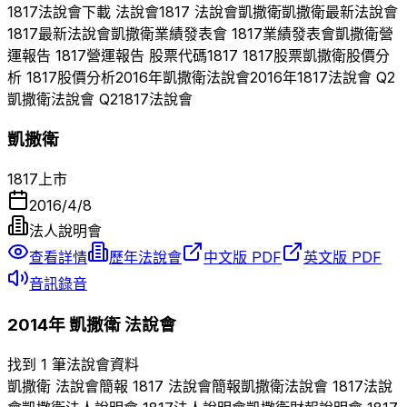
1817
法說會下載 法說會
1817
法說會
凱撒衛
凱撒衛
最新法說會
1817
最新法說會
凱撒衛
業績發表會
1817
業績發表會
凱撒衛
營
運報告
1817
營運報告 股票代碼
1817
1817
股票
凱撒衛
股價分
析
1817
股價分析
2016
年
凱撒衛
法說會
2016
年
1817
法說會 Q
2
凱撒衛
法說會 Q
2
1817
法說會
凱撒衛
1817
上市
2016/4/8
法人說明會
查看詳情
歷年法說會
中文版 PDF
英文版 PDF
音訊錄音
2014
年
凱撒衛
法說會
找到 1 筆法說會資料
凱撒衛
法說會簡報
1817
法說會簡報
凱撒衛
法說會
1817
法說