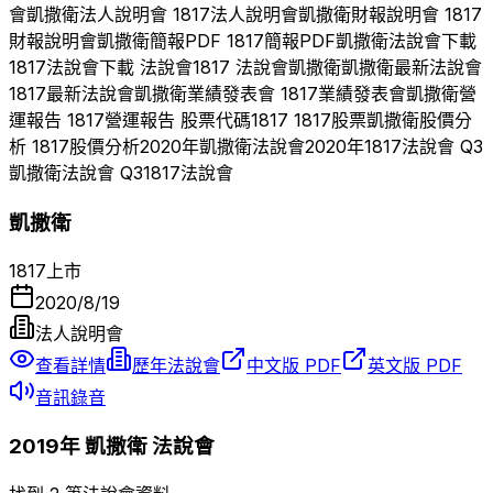
會
凱撒衛
法人說明會
1817
法人說明會
凱撒衛
財報說明會
1817
財報說明會
凱撒衛
簡報PDF
1817
簡報PDF
凱撒衛
法說會下載
1817
法說會下載 法說會
1817
法說會
凱撒衛
凱撒衛
最新法說會
1817
最新法說會
凱撒衛
業績發表會
1817
業績發表會
凱撒衛
營
運報告
1817
營運報告 股票代碼
1817
1817
股票
凱撒衛
股價分
析
1817
股價分析
2020
年
凱撒衛
法說會
2020
年
1817
法說會 Q
3
凱撒衛
法說會 Q
3
1817
法說會
凱撒衛
1817
上市
2020/8/19
法人說明會
查看詳情
歷年法說會
中文版 PDF
英文版 PDF
音訊錄音
2019
年
凱撒衛
法說會