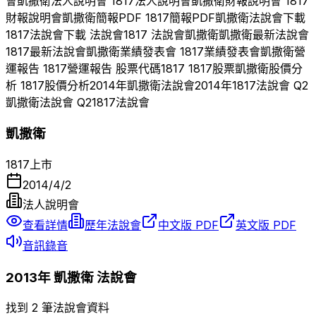
會
凱撒衛
法人說明會
1817
法人說明會
凱撒衛
財報說明會
1817
財報說明會
凱撒衛
簡報PDF
1817
簡報PDF
凱撒衛
法說會下載
1817
法說會下載 法說會
1817
法說會
凱撒衛
凱撒衛
最新法說會
1817
最新法說會
凱撒衛
業績發表會
1817
業績發表會
凱撒衛
營
運報告
1817
營運報告 股票代碼
1817
1817
股票
凱撒衛
股價分
析
1817
股價分析
2014
年
凱撒衛
法說會
2014
年
1817
法說會 Q
2
凱撒衛
法說會 Q
2
1817
法說會
凱撒衛
1817
上市
2014/4/2
法人說明會
查看詳情
歷年法說會
中文版 PDF
英文版 PDF
音訊錄音
2013
年
凱撒衛
法說會
找到 2 筆法說會資料