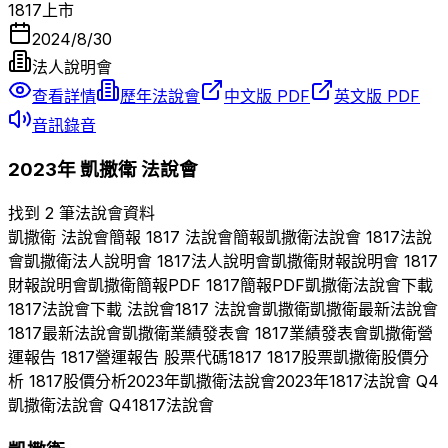
1817
上市
2024/8/30
法人說明會
查看詳情
歷年法說會
中文版 PDF
英文版 PDF
音訊錄音
2023
年
凱撒衛
法說會
找到 2 筆法說會資料
凱撒衛
法說會簡報
1817
法說會簡報
凱撒衛
法說會
1817
法說
會
凱撒衛
法人說明會
1817
法人說明會
凱撒衛
財報說明會
1817
財報說明會
凱撒衛
簡報PDF
1817
簡報PDF
凱撒衛
法說會下載
1817
法說會下載 法說會
1817
法說會
凱撒衛
凱撒衛
最新法說會
1817
最新法說會
凱撒衛
業績發表會
1817
業績發表會
凱撒衛
營
運報告
1817
營運報告 股票代碼
1817
1817
股票
凱撒衛
股價分
析
1817
股價分析
2023
年
凱撒衛
法說會
2023
年
1817
法說會 Q
4
凱撒衛
法說會 Q
4
1817
法說會