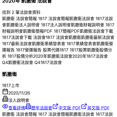
2020
年
凱撒衛
法說會
找到 2 筆法說會資料
凱撒衛
法說會簡報
1817
法說會簡報
凱撒衛
法說會
1817
法說
會
凱撒衛
法人說明會
1817
法人說明會
凱撒衛
財報說明會
1817
財報說明會
凱撒衛
簡報PDF
1817
簡報PDF
凱撒衛
法說會下載
1817
法說會下載 法說會
1817
法說會
凱撒衛
凱撒衛
最新法說會
1817
最新法說會
凱撒衛
業績發表會
1817
業績發表會
凱撒衛
營
運報告
1817
營運報告 股票代碼
1817
1817
股票
凱撒衛
股價分
析
1817
股價分析
2020
年
凱撒衛
法說會
2020
年
1817
法說會
Q
4
凱撒衛
法說會 Q
4
1817
法說會
凱撒衛
1817
上市
2020/11/26
法人說明會
查看詳情
歷年法說會
中文版 PDF
英文版 PDF
凱撒衛
法說會簡報
1817
法說會簡報
凱撒衛
法說會
1817
法說