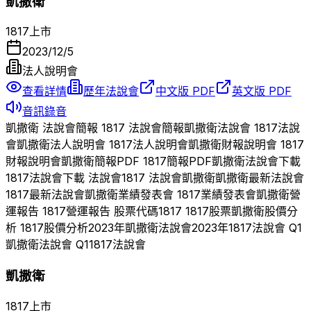
凱撒衛
1817
上市
2023/12/5
法人說明會
查看詳情
歷年法說會
中文版 PDF
英文版 PDF
音訊錄音
凱撒衛
法說會簡報
1817
法說會簡報
凱撒衛
法說會
1817
法說
會
凱撒衛
法人說明會
1817
法人說明會
凱撒衛
財報說明會
1817
財報說明會
凱撒衛
簡報PDF
1817
簡報PDF
凱撒衛
法說會下載
1817
法說會下載 法說會
1817
法說會
凱撒衛
凱撒衛
最新法說會
1817
最新法說會
凱撒衛
業績發表會
1817
業績發表會
凱撒衛
營
運報告
1817
營運報告 股票代碼
1817
1817
股票
凱撒衛
股價分
析
1817
股價分析
2023
年
凱撒衛
法說會
2023
年
1817
法說會 Q
1
凱撒衛
法說會 Q
1
1817
法說會
凱撒衛
1817
上市