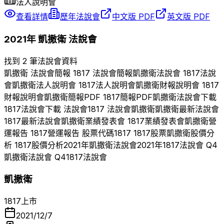
法人說明會
查看詳情
歷年法說會
中文版 PDF
英文版 PDF
2021
年
凱撒衛
法說會
找到 2 筆法說會資料
凱撒衛
法說會簡報
1817
法說會簡報
凱撒衛
法說會
1817
法說
會
凱撒衛
法人說明會
1817
法人說明會
凱撒衛
財報說明會
1817
財報說明會
凱撒衛
簡報PDF
1817
簡報PDF
凱撒衛
法說會下載
1817
法說會下載 法說會
1817
法說會
凱撒衛
凱撒衛
最新法說會
1817
最新法說會
凱撒衛
業績發表會
1817
業績發表會
凱撒衛
營
運報告
1817
營運報告 股票代碼
1817
1817
股票
凱撒衛
股價分
析
1817
股價分析
2021
年
凱撒衛
法說會
2021
年
1817
法說會 Q
4
凱撒衛
法說會 Q
4
1817
法說會
凱撒衛
1817
上市
2021/12/7