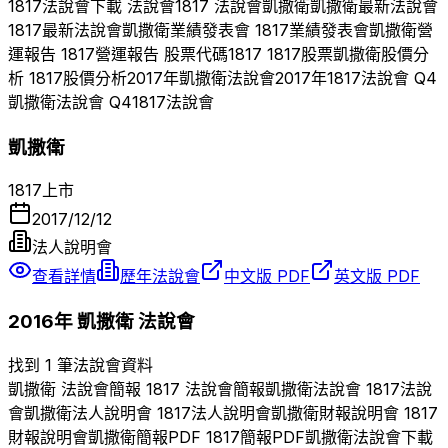
1817
法說會下載 法說會
1817
法說會
凱撒衛
凱撒衛
最新法說會
1817
最新法說會
凱撒衛
業績發表會
1817
業績發表會
凱撒衛
營
運報告
1817
營運報告 股票代碼
1817
1817
股票
凱撒衛
股價分
析
1817
股價分析
2017
年
凱撒衛
法說會
2017
年
1817
法說會 Q
4
凱撒衛
法說會 Q
4
1817
法說會
凱撒衛
1817
上市
2017/12/12
法人說明會
查看詳情
歷年法說會
中文版 PDF
英文版 PDF
2016
年
凱撒衛
法說會
找到 1 筆法說會資料
凱撒衛
法說會簡報
1817
法說會簡報
凱撒衛
法說會
1817
法說
會
凱撒衛
法人說明會
1817
法人說明會
凱撒衛
財報說明會
1817
財報說明會
凱撒衛
簡報PDF
1817
簡報PDF
凱撒衛
法說會下載