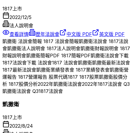
1817
上市
2022/12/5
法人說明會
查看詳情
歷年法說會
中文版 PDF
英文版 PDF
凱撒衛
法說會簡報
1817
法說會簡報
凱撒衛
法說會
1817
法說
會
凱撒衛
法人說明會
1817
法人說明會
凱撒衛
財報說明會
1817
財報說明會
凱撒衛
簡報PDF
1817
簡報PDF
凱撒衛
法說會下載
1817
法說會下載 法說會
1817
法說會
凱撒衛
凱撒衛
最新法說會
1817
最新法說會
凱撒衛
業績發表會
1817
業績發表會
凱撒衛
營
運報告
1817
營運報告 股票代碼
1817
1817
股票
凱撒衛
股價分
析
1817
股價分析
2022
年
凱撒衛
法說會
2022
年
1817
法說會 Q
3
凱撒衛
法說會 Q
3
1817
法說會
凱撒衛
1817
上市
2022/8/24