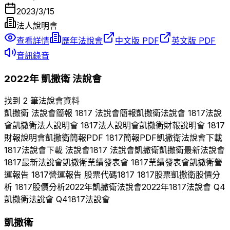
2023/3/15
法人說明會
查看詳情
歷年法說會
中文版 PDF
英文版 PDF
音訊錄音
2022
年
凱撒衛
法說會
找到 2 筆法說會資料
凱撒衛
法說會簡報
1817
法說會簡報
凱撒衛
法說會
1817
法說
會
凱撒衛
法人說明會
1817
法人說明會
凱撒衛
財報說明會
1817
財報說明會
凱撒衛
簡報PDF
1817
簡報PDF
凱撒衛
法說會下載
1817
法說會下載 法說會
1817
法說會
凱撒衛
凱撒衛
最新法說會
1817
最新法說會
凱撒衛
業績發表會
1817
業績發表會
凱撒衛
營
運報告
1817
營運報告 股票代碼
1817
1817
股票
凱撒衛
股價分
析
1817
股價分析
2022
年
凱撒衛
法說會
2022
年
1817
法說會 Q
4
凱撒衛
法說會 Q
4
1817
法說會
凱撒衛