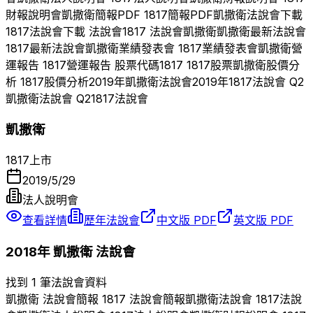
財報說明會
凱撒衛
簡報PDF
1817
簡報PDF
凱撒衛
法說會下載
1817
法說會下載 法說會
1817
法說會
凱撒衛
凱撒衛
最新法說會
1817
最新法說會
凱撒衛
業績發表會
1817
業績發表會
凱撒衛
營
運報告
1817
營運報告 股票代碼
1817
1817
股票
凱撒衛
股價分
析
1817
股價分析
2019
年
凱撒衛
法說會
2019
年
1817
法說會 Q
2
凱撒衛
法說會 Q
2
1817
法說會
凱撒衛
1817
上市
2019/5/29
法人說明會
查看詳情
歷年法說會
中文版 PDF
英文版 PDF
2018
年
凱撒衛
法說會
找到 1 筆法說會資料
凱撒衛
法說會簡報
1817
法說會簡報
凱撒衛
法說會
1817
法說