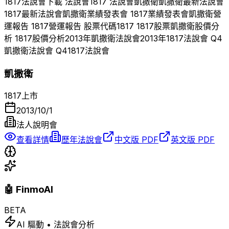
1817
法說會下載 法說會
1817
法說會
凱撒衛
凱撒衛
最新法說會
1817
最新法說會
凱撒衛
業績發表會
1817
業績發表會
凱撒衛
營
運報告
1817
營運報告 股票代碼
1817
1817
股票
凱撒衛
股價分
析
1817
股價分析
2013
年
凱撒衛
法說會
2013
年
1817
法說會 Q
4
凱撒衛
法說會 Q
4
1817
法說會
凱撒衛
1817
上市
2013/10/1
法人說明會
查看詳情
歷年法說會
中文版 PDF
英文版 PDF
🤖 FinmoAI
BETA
AI 驅動 • 法說會分析