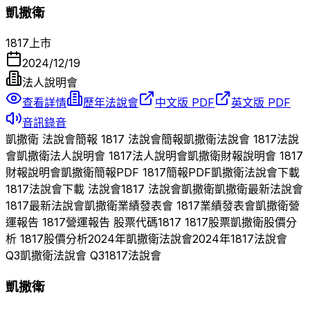
凱撒衛
1817
上市
2024/12/19
法人說明會
查看詳情
歷年法說會
中文版 PDF
英文版 PDF
音訊錄音
凱撒衛
法說會簡報
1817
法說會簡報
凱撒衛
法說會
1817
法說
會
凱撒衛
法人說明會
1817
法人說明會
凱撒衛
財報說明會
1817
財報說明會
凱撒衛
簡報PDF
1817
簡報PDF
凱撒衛
法說會下載
1817
法說會下載 法說會
1817
法說會
凱撒衛
凱撒衛
最新法說會
1817
最新法說會
凱撒衛
業績發表會
1817
業績發表會
凱撒衛
營
運報告
1817
營運報告 股票代碼
1817
1817
股票
凱撒衛
股價分
析
1817
股價分析
2024
年
凱撒衛
法說會
2024
年
1817
法說會
Q
3
凱撒衛
法說會 Q
3
1817
法說會
凱撒衛