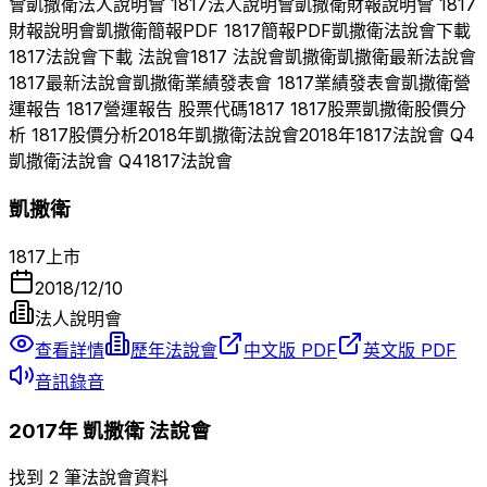
會
凱撒衛
法人說明會
1817
法人說明會
凱撒衛
財報說明會
1817
財報說明會
凱撒衛
簡報PDF
1817
簡報PDF
凱撒衛
法說會下載
1817
法說會下載 法說會
1817
法說會
凱撒衛
凱撒衛
最新法說會
1817
最新法說會
凱撒衛
業績發表會
1817
業績發表會
凱撒衛
營
運報告
1817
營運報告 股票代碼
1817
1817
股票
凱撒衛
股價分
析
1817
股價分析
2018
年
凱撒衛
法說會
2018
年
1817
法說會 Q
4
凱撒衛
法說會 Q
4
1817
法說會
凱撒衛
1817
上市
2018/12/10
法人說明會
查看詳情
歷年法說會
中文版 PDF
英文版 PDF
音訊錄音
2017
年
凱撒衛
法說會
找到 2 筆法說會資料