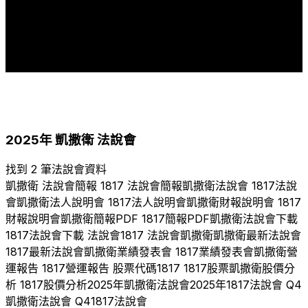
1
1
1
2013
2014
2016
2017
2018
2019
2020
2021
2022
2023
2024
2025
2025
年
凱撒衛
法說會
找到 2 筆法說會資料
凱撒衛
法說會簡報
1817
法說會簡報
凱撒衛
法說會
1817
法說
會
凱撒衛
法人說明會
1817
法人說明會
凱撒衛
財報說明會
1817
財報說明會
凱撒衛
簡報PDF
1817
簡報PDF
凱撒衛
法說會下載
1817
法說會下載 法說會
1817
法說會
凱撒衛
凱撒衛
最新法說會
1817
最新法說會
凱撒衛
業績發表會
1817
業績發表會
凱撒衛
營
運報告
1817
營運報告 股票代碼
1817
1817
股票
凱撒衛
股價分
析
1817
股價分析
2025
年
凱撒衛
法說會
2025
年
1817
法說會 Q
4
凱撒衛
法說會 Q
4
1817
法說會