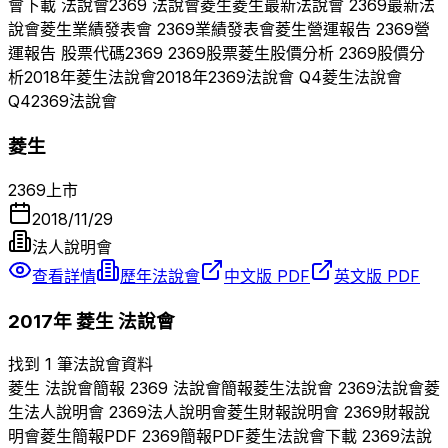
會下載 法說會
2369
法說會
菱生
菱生
最新法說會
2369
最新法
說會
菱生
業績發表會
2369
業績發表會
菱生
營運報告
2369
營
運報告 股票代碼
2369
2369
股票
菱生
股價分析
2369
股價分
析
2018
年
菱生
法說會
2018
年
2369
法說會 Q
4
菱生
法說會
Q
4
2369
法說會
菱生
2369
上市
2018/11/29
法人說明會
查看詳情
歷年法說會
中文版 PDF
英文版 PDF
2017
年
菱生
法說會
找到 1 筆法說會資料
菱生
法說會簡報
2369
法說會簡報
菱生
法說會
2369
法說會
菱
生
法人說明會
2369
法人說明會
菱生
財報說明會
2369
財報說
明會
菱生
簡報PDF
2369
簡報PDF
菱生
法說會下載
2369
法說