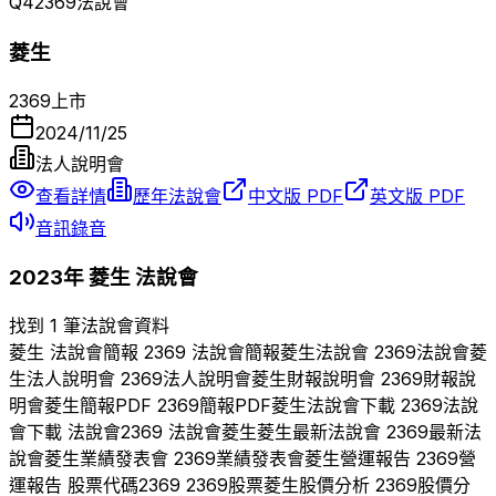
Q
4
2369
法說會
菱生
2369
上市
2024/11/25
法人說明會
查看詳情
歷年法說會
中文版 PDF
英文版 PDF
音訊錄音
2023
年
菱生
法說會
找到 1 筆法說會資料
菱生
法說會簡報
2369
法說會簡報
菱生
法說會
2369
法說會
菱
生
法人說明會
2369
法人說明會
菱生
財報說明會
2369
財報說
明會
菱生
簡報PDF
2369
簡報PDF
菱生
法說會下載
2369
法說
會下載 法說會
2369
法說會
菱生
菱生
最新法說會
2369
最新法
說會
菱生
業績發表會
2369
業績發表會
菱生
營運報告
2369
營
運報告 股票代碼
2369
2369
股票
菱生
股價分析
2369
股價分