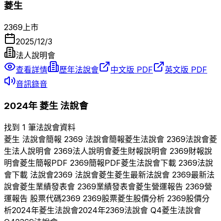
菱生
2369
上市
2025/12/3
法人說明會
查看詳情
歷年法說會
中文版 PDF
英文版 PDF
音訊錄音
2024
年
菱生
法說會
找到 1 筆法說會資料
菱生
法說會簡報
2369
法說會簡報
菱生
法說會
2369
法說會
菱
生
法人說明會
2369
法人說明會
菱生
財報說明會
2369
財報說
明會
菱生
簡報PDF
2369
簡報PDF
菱生
法說會下載
2369
法說
會下載 法說會
2369
法說會
菱生
菱生
最新法說會
2369
最新法
說會
菱生
業績發表會
2369
業績發表會
菱生
營運報告
2369
營
運報告 股票代碼
2369
2369
股票
菱生
股價分析
2369
股價分
析
2024
年
菱生
法說會
2024
年
2369
法說會 Q
4
菱生
法說會