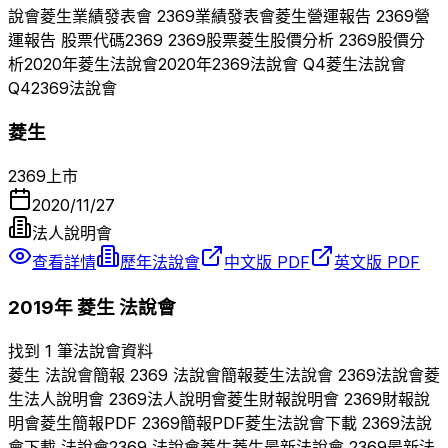
說會
菱生
業績發表會
2369
業績發表會
菱生
營運報告
2369
營
運報告 股票代碼
2369
2369
股票
菱生
股價分析
2369
股價分
析
2020
年
菱生
法說會
2020
年
2369
法說會 Q
4
菱生
法說會
Q
4
2369
法說會
菱生
2369
上市
2020/11/27
法人說明會
查看詳情
歷年法說會
中文版 PDF
英文版 PDF
2019
年
菱生
法說會
找到 1 筆法說會資料
菱生
法說會簡報
2369
法說會簡報
菱生
法說會
2369
法說會
菱
生
法人說明會
2369
法人說明會
菱生
財報說明會
2369
財報說
明會
菱生
簡報PDF
2369
簡報PDF
菱生
法說會下載
2369
法說
會下載 法說會
2369
法說會
菱生
菱生
最新法說會
2369
最新法