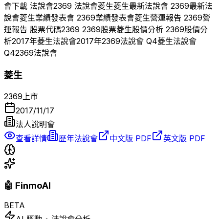
會下載 法說會
2369
法說會
菱生
菱生
最新法說會
2369
最新法
說會
菱生
業績發表會
2369
業績發表會
菱生
營運報告
2369
營
運報告 股票代碼
2369
2369
股票
菱生
股價分析
2369
股價分
析
2017
年
菱生
法說會
2017
年
2369
法說會 Q
4
菱生
法說會
Q
4
2369
法說會
菱生
2369
上市
2017/11/17
法人說明會
查看詳情
歷年法說會
中文版 PDF
英文版 PDF
🤖 FinmoAI
BETA