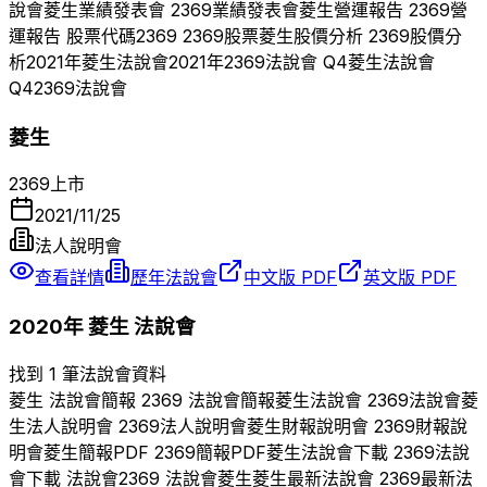
說會
菱生
業績發表會
2369
業績發表會
菱生
營運報告
2369
營
運報告 股票代碼
2369
2369
股票
菱生
股價分析
2369
股價分
析
2021
年
菱生
法說會
2021
年
2369
法說會 Q
4
菱生
法說會
Q
4
2369
法說會
菱生
2369
上市
2021/11/25
法人說明會
查看詳情
歷年法說會
中文版 PDF
英文版 PDF
2020
年
菱生
法說會
找到 1 筆法說會資料
菱生
法說會簡報
2369
法說會簡報
菱生
法說會
2369
法說會
菱
生
法人說明會
2369
法人說明會
菱生
財報說明會
2369
財報說
明會
菱生
簡報PDF
2369
簡報PDF
菱生
法說會下載
2369
法說
會下載 法說會
2369
法說會
菱生
菱生
最新法說會
2369
最新法