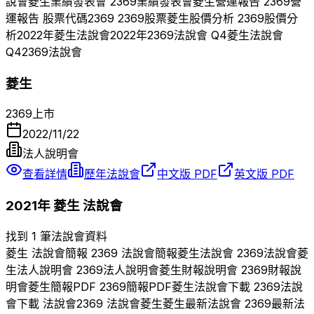
說會
菱生
業績發表會
2369
業績發表會
菱生
營運報告
2369
營
運報告 股票代碼
2369
2369
股票
菱生
股價分析
2369
股價分
析
2022
年
菱生
法說會
2022
年
2369
法說會 Q
4
菱生
法說會
Q
4
2369
法說會
菱生
2369
上市
2022/11/22
法人說明會
查看詳情
歷年法說會
中文版 PDF
英文版 PDF
2021
年
菱生
法說會
找到 1 筆法說會資料
菱生
法說會簡報
2369
法說會簡報
菱生
法說會
2369
法說會
菱
生
法人說明會
2369
法人說明會
菱生
財報說明會
2369
財報說
明會
菱生
簡報PDF
2369
簡報PDF
菱生
法說會下載
2369
法說
會下載 法說會
2369
法說會
菱生
菱生
最新法說會
2369
最新法