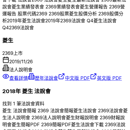
說會
菱生
業績發表會
2369
業績發表會
菱生
營運報告
2369
營
運報告 股票代碼
2369
2369
股票
菱生
股價分析
2369
股價分
析
2019
年
菱生
法說會
2019
年
2369
法說會 Q
4
菱生
法說會
Q
4
2369
法說會
菱生
2369
上市
2019/11/26
法人說明會
查看詳情
歷年法說會
中文版 PDF
英文版 PDF
2018
年
菱生
法說會
找到 1 筆法說會資料
菱生
法說會簡報
2369
法說會簡報
菱生
法說會
2369
法說會
菱
生
法人說明會
2369
法人說明會
菱生
財報說明會
2369
財報說
明會
菱生
簡報PDF
2369
簡報PDF
菱生
法說會下載
2369
法說