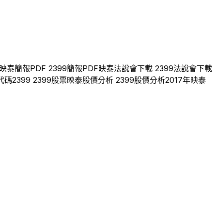
映泰
簡報PDF
2399
簡報PDF
映泰
法說會下載
2399
法說會下載
代碼
2399
2399
股票
映泰
股價分析
2399
股價分析
2017
年
映泰