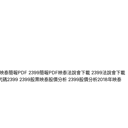
映泰
簡報PDF
2399
簡報PDF
映泰
法說會下載
2399
法說會下載
代碼
2399
2399
股票
映泰
股價分析
2399
股價分析
2018
年
映泰