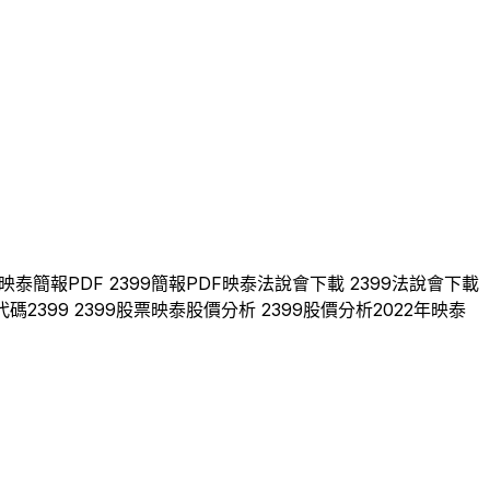
映泰
簡報PDF
2399
簡報PDF
映泰
法說會下載
2399
法說會下載
代碼
2399
2399
股票
映泰
股價分析
2399
股價分析
2022
年
映泰