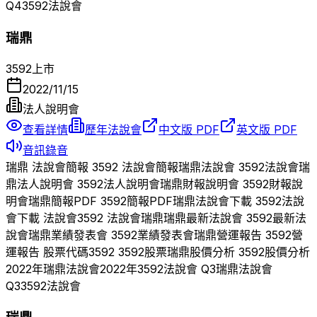
Q
4
3592
法說會
瑞鼎
3592
上市
2022/11/15
法人說明會
查看詳情
歷年法說會
中文版 PDF
英文版 PDF
音訊錄音
瑞鼎
法說會簡報
3592
法說會簡報
瑞鼎
法說會
3592
法說會
瑞
鼎
法人說明會
3592
法人說明會
瑞鼎
財報說明會
3592
財報說
明會
瑞鼎
簡報PDF
3592
簡報PDF
瑞鼎
法說會下載
3592
法說
會下載 法說會
3592
法說會
瑞鼎
瑞鼎
最新法說會
3592
最新法
說會
瑞鼎
業績發表會
3592
業績發表會
瑞鼎
營運報告
3592
營
運報告 股票代碼
3592
3592
股票
瑞鼎
股價分析
3592
股價分析
2022
年
瑞鼎
法說會
2022
年
3592
法說會 Q
3
瑞鼎
法說會
Q
3
3592
法說會