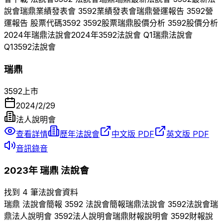
說會
瑞鼎
業績發表會
3592
業績發表會
瑞鼎
營運報告
3592
營
運報告 股票代碼
3592
3592
股票
瑞鼎
股價分析
3592
股價分析
2024
年
瑞鼎
法說會
2024
年
3592
法說會 Q
1
瑞鼎
法說會
Q
1
3592
法說會
瑞鼎
3592
上市
2024/2/29
法人說明會
查看詳情
歷年法說會
中文版 PDF
英文版 PDF
音訊錄音
2023
年
瑞鼎
法說會
找到 4 筆法說會資料
瑞鼎
法說會簡報
3592
法說會簡報
瑞鼎
法說會
3592
法說會
瑞
鼎
法人說明會
3592
法人說明會
瑞鼎
財報說明會
3592
財報說