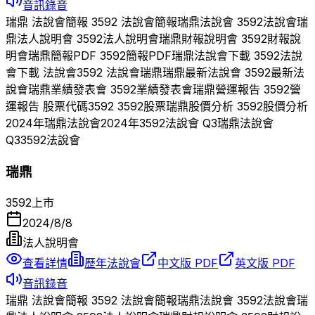
音訊錄音
瑞鼎
法說會簡報
3592
法說會簡報
瑞鼎
法說會
3592
法說會
瑞
鼎
法人說明會
3592
法人說明會
瑞鼎
財報說明會
3592
財報說
明會
瑞鼎
簡報PDF
3592
簡報PDF
瑞鼎
法說會下載
3592
法說
會下載 法說會
3592
法說會
瑞鼎
瑞鼎
最新法說會
3592
最新法
說會
瑞鼎
業績發表會
3592
業績發表會
瑞鼎
營運報告
3592
營
運報告 股票代碼
3592
3592
股票
瑞鼎
股價分析
3592
股價分析
2024
年
瑞鼎
法說會
2024
年
3592
法說會 Q
3
瑞鼎
法說會
Q
3
3592
法說會
瑞鼎
3592
上市
2024/8/8
法人說明會
查看詳情
歷年法說會
中文版 PDF
英文版 PDF
音訊錄音
瑞鼎
法說會簡報
3592
法說會簡報
瑞鼎
法說會
3592
法說會
瑞