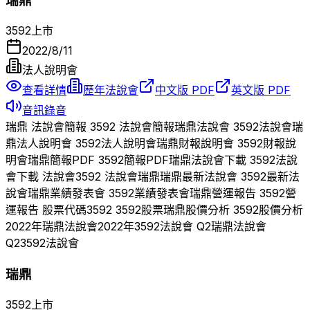
瑞鼎
3592
上市
2022/8/11
法人說明會
查看詳情
歷年法說會
中文版 PDF
英文版 PDF
音訊錄音
瑞鼎
法說會簡報
3592
法說會簡報
瑞鼎
法說會
3592
法說會
瑞
鼎
法人說明會
3592
法人說明會
瑞鼎
財報說明會
3592
財報說
明會
瑞鼎
簡報PDF
3592
簡報PDF
瑞鼎
法說會下載
3592
法說
會下載 法說會
3592
法說會
瑞鼎
瑞鼎
最新法說會
3592
最新法
說會
瑞鼎
業績發表會
3592
業績發表會
瑞鼎
營運報告
3592
營
運報告 股票代碼
3592
3592
股票
瑞鼎
股價分析
3592
股價分析
2022
年
瑞鼎
法說會
2022
年
3592
法說會 Q
2
瑞鼎
法說會
Q
2
3592
法說會
瑞鼎
3592
上市