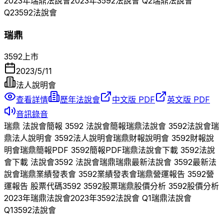
2023
年
瑞鼎
法說會
2023
年
3592
法說會 Q
2
瑞鼎
法說會
Q
2
3592
法說會
瑞鼎
3592
上市
2023/5/11
法人說明會
查看詳情
歷年法說會
中文版 PDF
英文版 PDF
音訊錄音
瑞鼎
法說會簡報
3592
法說會簡報
瑞鼎
法說會
3592
法說會
瑞
鼎
法人說明會
3592
法人說明會
瑞鼎
財報說明會
3592
財報說
明會
瑞鼎
簡報PDF
3592
簡報PDF
瑞鼎
法說會下載
3592
法說
會下載 法說會
3592
法說會
瑞鼎
瑞鼎
最新法說會
3592
最新法
說會
瑞鼎
業績發表會
3592
業績發表會
瑞鼎
營運報告
3592
營
運報告 股票代碼
3592
3592
股票
瑞鼎
股價分析
3592
股價分析
2023
年
瑞鼎
法說會
2023
年
3592
法說會 Q
1
瑞鼎
法說會
Q
1
3592
法說會