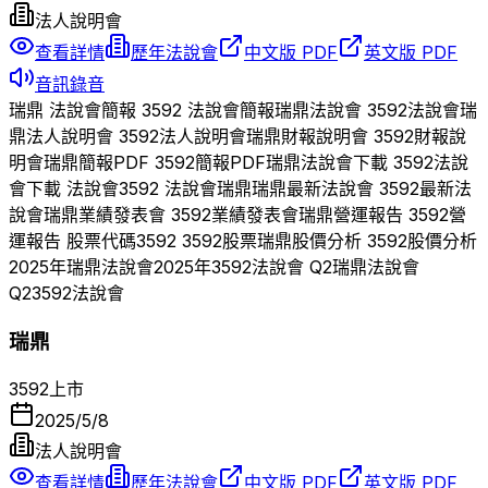
法人說明會
查看詳情
歷年法說會
中文版 PDF
英文版 PDF
音訊錄音
瑞鼎
法說會簡報
3592
法說會簡報
瑞鼎
法說會
3592
法說會
瑞
鼎
法人說明會
3592
法人說明會
瑞鼎
財報說明會
3592
財報說
明會
瑞鼎
簡報PDF
3592
簡報PDF
瑞鼎
法說會下載
3592
法說
會下載 法說會
3592
法說會
瑞鼎
瑞鼎
最新法說會
3592
最新法
說會
瑞鼎
業績發表會
3592
業績發表會
瑞鼎
營運報告
3592
營
運報告 股票代碼
3592
3592
股票
瑞鼎
股價分析
3592
股價分析
2025
年
瑞鼎
法說會
2025
年
3592
法說會 Q
2
瑞鼎
法說會
Q
2
3592
法說會
瑞鼎
3592
上市
2025/5/8
法人說明會
查看詳情
歷年法說會
中文版 PDF
英文版 PDF