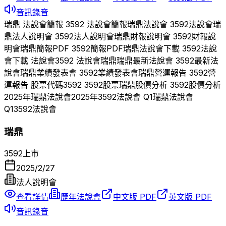
音訊錄音
瑞鼎
法說會簡報
3592
法說會簡報
瑞鼎
法說會
3592
法說會
瑞
鼎
法人說明會
3592
法人說明會
瑞鼎
財報說明會
3592
財報說
明會
瑞鼎
簡報PDF
3592
簡報PDF
瑞鼎
法說會下載
3592
法說
會下載 法說會
3592
法說會
瑞鼎
瑞鼎
最新法說會
3592
最新法
說會
瑞鼎
業績發表會
3592
業績發表會
瑞鼎
營運報告
3592
營
運報告 股票代碼
3592
3592
股票
瑞鼎
股價分析
3592
股價分析
2025
年
瑞鼎
法說會
2025
年
3592
法說會 Q
1
瑞鼎
法說會
Q
1
3592
法說會
瑞鼎
3592
上市
2025/2/27
法人說明會
查看詳情
歷年法說會
中文版 PDF
英文版 PDF
音訊錄音