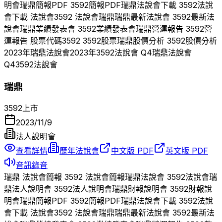
明會
瑞鼎
簡報PDF
3592
簡報PDF
瑞鼎
法說會下載
3592
法說
會下載 法說會
3592
法說會
瑞鼎
瑞鼎
最新法說會
3592
最新法
說會
瑞鼎
業績發表會
3592
業績發表會
瑞鼎
營運報告
3592
營
運報告 股票代碼
3592
3592
股票
瑞鼎
股價分析
3592
股價分析
2023
年
瑞鼎
法說會
2023
年
3592
法說會 Q
4
瑞鼎
法說會
Q
4
3592
法說會
瑞鼎
3592
上市
2023/11/9
法人說明會
查看詳情
歷年法說會
中文版 PDF
英文版 PDF
音訊錄音
瑞鼎
法說會簡報
3592
法說會簡報
瑞鼎
法說會
3592
法說會
瑞
鼎
法人說明會
3592
法人說明會
瑞鼎
財報說明會
3592
財報說
明會
瑞鼎
簡報PDF
3592
簡報PDF
瑞鼎
法說會下載
3592
法說
會下載 法說會
3592
法說會
瑞鼎
瑞鼎
最新法說會
3592
最新法