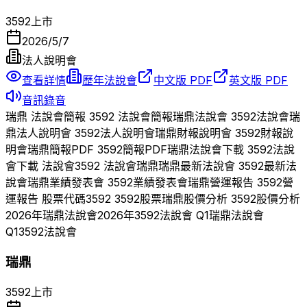
3592
上市
2026/5/7
法人說明會
查看詳情
歷年法說會
中文版 PDF
英文版 PDF
音訊錄音
瑞鼎
法說會簡報
3592
法說會簡報
瑞鼎
法說會
3592
法說會
瑞
鼎
法人說明會
3592
法人說明會
瑞鼎
財報說明會
3592
財報說
明會
瑞鼎
簡報PDF
3592
簡報PDF
瑞鼎
法說會下載
3592
法說
會下載 法說會
3592
法說會
瑞鼎
瑞鼎
最新法說會
3592
最新法
說會
瑞鼎
業績發表會
3592
業績發表會
瑞鼎
營運報告
3592
營
運報告 股票代碼
3592
3592
股票
瑞鼎
股價分析
3592
股價分析
2026
年
瑞鼎
法說會
2026
年
3592
法說會 Q
1
瑞鼎
法說會
Q
1
3592
法說會
瑞鼎
3592
上市