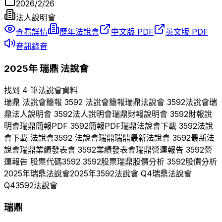
2026/2/26
法人說明會
查看詳情
歷年法說會
中文版 PDF
英文版 PDF
音訊錄音
2025
年
瑞鼎
法說會
找到 4 筆法說會資料
瑞鼎
法說會簡報
3592
法說會簡報
瑞鼎
法說會
3592
法說會
瑞
鼎
法人說明會
3592
法人說明會
瑞鼎
財報說明會
3592
財報說
明會
瑞鼎
簡報PDF
3592
簡報PDF
瑞鼎
法說會下載
3592
法說
會下載 法說會
3592
法說會
瑞鼎
瑞鼎
最新法說會
3592
最新法
說會
瑞鼎
業績發表會
3592
業績發表會
瑞鼎
營運報告
3592
營
運報告 股票代碼
3592
3592
股票
瑞鼎
股價分析
3592
股價分析
2025
年
瑞鼎
法說會
2025
年
3592
法說會 Q
4
瑞鼎
法說會
Q
4
3592
法說會
瑞鼎