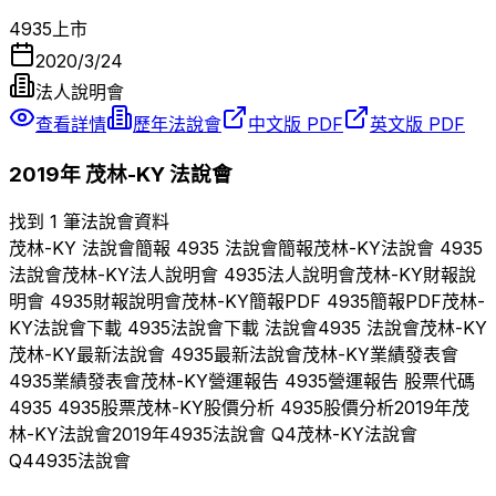
4935
上市
2020/3/24
法人說明會
查看詳情
歷年法說會
中文版 PDF
英文版 PDF
2019
年
茂林-KY
法說會
找到 1 筆法說會資料
茂林-KY
法說會簡報
4935
法說會簡報
茂林-KY
法說會
4935
法說會
茂林-KY
法人說明會
4935
法人說明會
茂林-KY
財報說
明會
4935
財報說明會
茂林-KY
簡報PDF
4935
簡報PDF
茂林-
KY
法說會下載
4935
法說會下載 法說會
4935
法說會
茂林-KY
茂林-KY
最新法說會
4935
最新法說會
茂林-KY
業績發表會
4935
業績發表會
茂林-KY
營運報告
4935
營運報告 股票代碼
4935
4935
股票
茂林-KY
股價分析
4935
股價分析
2019
年
茂
林-KY
法說會
2019
年
4935
法說會 Q
4
茂林-KY
法說會
Q
4
4935
法說會