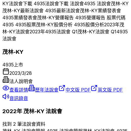
KY
法說會下載
4935
法說會下載 法說會
4935
法說會
茂林-KY
茂林-KY
最新法說會
4935
最新法說會
茂林-KY
業績發表會
4935
業績發表會
茂林-KY
營運報告
4935
營運報告 股票代碼
4935
4935
股票
茂林-KY
股價分析
4935
股價分析
2023
年
茂
林-KY
法說會
2023
年
4935
法說會 Q
1
茂林-KY
法說會 Q
1
4935
法說會
茂林-KY
4935
上市
2023/3/28
法人說明會
查看詳情
歷年法說會
中文版 PDF
英文版 PDF
音訊錄音
2022
年
茂林-KY
法說會
找到 2 筆法說會資料