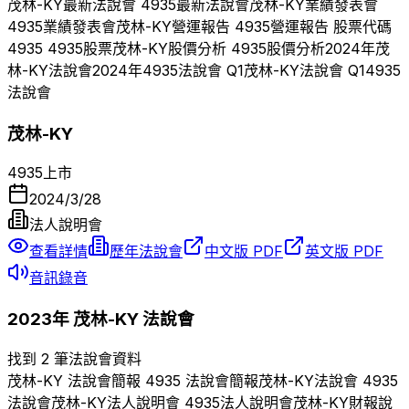
茂林-KY
最新法說會
4935
最新法說會
茂林-KY
業績發表會
4935
業績發表會
茂林-KY
營運報告
4935
營運報告 股票代碼
4935
4935
股票
茂林-KY
股價分析
4935
股價分析
2024
年
茂
林-KY
法說會
2024
年
4935
法說會 Q
1
茂林-KY
法說會 Q
1
4935
法說會
茂林-KY
4935
上市
2024/3/28
法人說明會
查看詳情
歷年法說會
中文版 PDF
英文版 PDF
音訊錄音
2023
年
茂林-KY
法說會
找到 2 筆法說會資料
茂林-KY
法說會簡報
4935
法說會簡報
茂林-KY
法說會
4935
法說會
茂林-KY
法人說明會
4935
法人說明會
茂林-KY
財報說