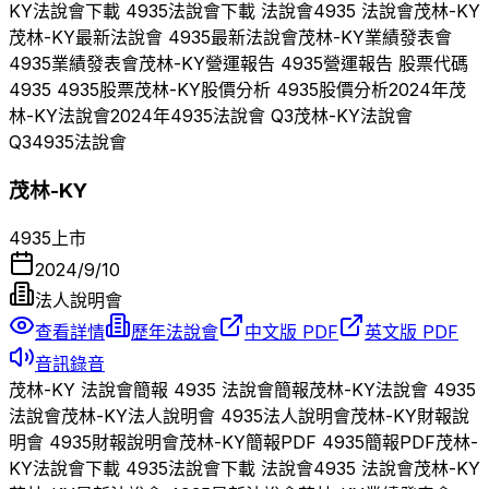
KY
法說會下載
4935
法說會下載 法說會
4935
法說會
茂林-KY
茂林-KY
最新法說會
4935
最新法說會
茂林-KY
業績發表會
4935
業績發表會
茂林-KY
營運報告
4935
營運報告 股票代碼
4935
4935
股票
茂林-KY
股價分析
4935
股價分析
2024
年
茂
林-KY
法說會
2024
年
4935
法說會 Q
3
茂林-KY
法說會
Q
3
4935
法說會
茂林-KY
4935
上市
2024/9/10
法人說明會
查看詳情
歷年法說會
中文版 PDF
英文版 PDF
音訊錄音
茂林-KY
法說會簡報
4935
法說會簡報
茂林-KY
法說會
4935
法說會
茂林-KY
法人說明會
4935
法人說明會
茂林-KY
財報說
明會
4935
財報說明會
茂林-KY
簡報PDF
4935
簡報PDF
茂林-
KY
法說會下載
4935
法說會下載 法說會
4935
法說會
茂林-KY