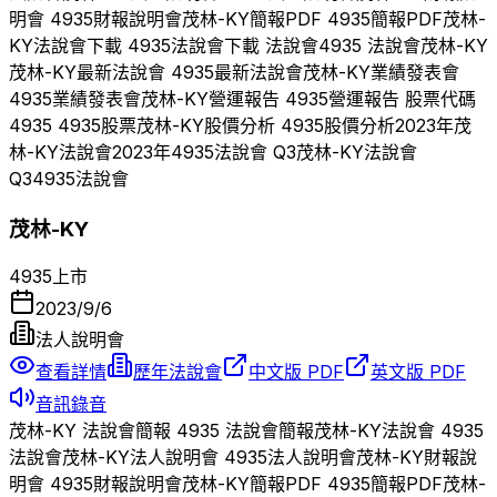
明會
4935
財報說明會
茂林-KY
簡報PDF
4935
簡報PDF
茂林-
KY
法說會下載
4935
法說會下載 法說會
4935
法說會
茂林-KY
茂林-KY
最新法說會
4935
最新法說會
茂林-KY
業績發表會
4935
業績發表會
茂林-KY
營運報告
4935
營運報告 股票代碼
4935
4935
股票
茂林-KY
股價分析
4935
股價分析
2023
年
茂
林-KY
法說會
2023
年
4935
法說會 Q
3
茂林-KY
法說會
Q
3
4935
法說會
茂林-KY
4935
上市
2023/9/6
法人說明會
查看詳情
歷年法說會
中文版 PDF
英文版 PDF
音訊錄音
茂林-KY
法說會簡報
4935
法說會簡報
茂林-KY
法說會
4935
法說會
茂林-KY
法人說明會
4935
法人說明會
茂林-KY
財報說
明會
4935
財報說明會
茂林-KY
簡報PDF
4935
簡報PDF
茂林-