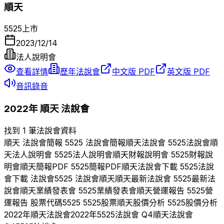
順天
5525
上市
2023/12/14
法人說明會
查看詳情
歷年法說會
中文版 PDF
英文版 PDF
音訊錄音
2022
年
順天
法說會
找到 1 筆法說會資料
順天
法說會簡報
5525
法說會簡報
順天
法說會
5525
法說會
順
天
法人說明會
5525
法人說明會
順天
財報說明會
5525
財報說
明會
順天
簡報PDF
5525
簡報PDF
順天
法說會下載
5525
法說
會下載 法說會
5525
法說會
順天
順天
最新法說會
5525
最新法
說會
順天
業績發表會
5525
業績發表會
順天
營運報告
5525
營
運報告 股票代碼
5525
5525
股票
順天
股價分析
5525
股價分析
2022
年
順天
法說會
2022
年
5525
法說會 Q
4
順天
法說會