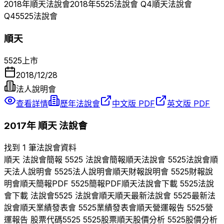
2018
年
順天
法說會
2018
年
5525
法說會 Q
4
順天
法說會
Q
4
5525
法說會
順天
5525
上市
2018/12/28
法人說明會
查看詳情
歷年法說會
中文版 PDF
英文版 PDF
2017
年
順天
法說會
找到 1 筆法說會資料
順天
法說會簡報
5525
法說會簡報
順天
法說會
5525
法說會
順
天
法人說明會
5525
法人說明會
順天
財報說明會
5525
財報說
明會
順天
簡報PDF
5525
簡報PDF
順天
法說會下載
5525
法說
會下載 法說會
5525
法說會
順天
順天
最新法說會
5525
最新法
說會
順天
業績發表會
5525
業績發表會
順天
營運報告
5525
營
運報告 股票代碼
5525
5525
股票
順天
股價分析
5525
股價分析