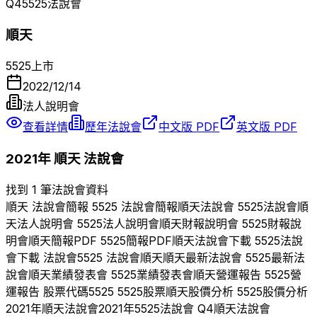
Q
4
5525
法說會
順天
5525
上市
2022/12/14
法人說明會
查看詳情
歷年法說會
中文版 PDF
英文版 PDF
2021
年
順天
法說會
找到 1 筆法說會資料
順天
法說會簡報
5525
法說會簡報
順天
法說會
5525
法說會
順
天
法人說明會
5525
法人說明會
順天
財報說明會
5525
財報說
明會
順天
簡報PDF
5525
簡報PDF
順天
法說會下載
5525
法說
會下載 法說會
5525
法說會
順天
順天
最新法說會
5525
最新法
說會
順天
業績發表會
5525
業績發表會
順天
營運報告
5525
營
運報告 股票代碼
5525
5525
股票
順天
股價分析
5525
股價分析
2021
年
順天
法說會
2021
年
5525
法說會 Q
4
順天
法說會