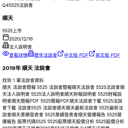
Q
4
5525
法說會
順天
5525
上市
2020/12/16
法人說明會
查看詳情
歷年法說會
中文版 PDF
英文版 PDF
2019
年
順天
法說會
找到 1 筆法說會資料
順天
法說會簡報
5525
法說會簡報
順天
法說會
5525
法說會
順
天
法人說明會
5525
法人說明會
順天
財報說明會
5525
財報說
明會
順天
簡報PDF
5525
簡報PDF
順天
法說會下載
5525
法說
會下載 法說會
5525
法說會
順天
順天
最新法說會
5525
最新法
說會
順天
業績發表會
5525
業績發表會
順天
營運報告
5525
營
運報告 股票代碼
5525
5525
股票
順天
股價分析
5525
股價分析