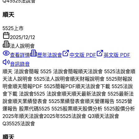
Q
4
5525
法說會
順天
5525
上市
2025/12/12
法人說明會
查看詳情
歷年法說會
中文版 PDF
英文版 PDF
音訊錄音
順天
法說會簡報
5525
法說會簡報
順天
法說會
5525
法說會
順
天
法人說明會
5525
法人說明會
順天
財報說明會
5525
財報說
明會
順天
簡報PDF
5525
簡報PDF
順天
法說會下載
5525
法說
會下載 法說會
5525
法說會
順天
順天
最新法說會
5525
最新法
說會
順天
業績發表會
5525
業績發表會
順天
營運報告
5525
營
運報告 股票代碼
5525
5525
股票
順天
股價分析
5525
股價分析
2025
年
順天
法說會
2025
年
5525
法說會 Q
3
順天
法說會
Q
3
5525
法說會
順天