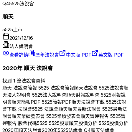
Q
4
5525
法說會
順天
5525
上市
2021/12/16
法人說明會
查看詳情
歷年法說會
中文版 PDF
英文版 PDF
2020
年
順天
法說會
找到 1 筆法說會資料
順天
法說會簡報
5525
法說會簡報
順天
法說會
5525
法說會
順
天
法人說明會
5525
法人說明會
順天
財報說明會
5525
財報說
明會
順天
簡報PDF
5525
簡報PDF
順天
法說會下載
5525
法說
會下載 法說會
5525
法說會
順天
順天
最新法說會
5525
最新法
說會
順天
業績發表會
5525
業績發表會
順天
營運報告
5525
營
運報告 股票代碼
5525
5525
股票
順天
股價分析
5525
股價分析
2020
年
順天
法說會
2020
年
5525
法說會 Q
4
順天
法說會