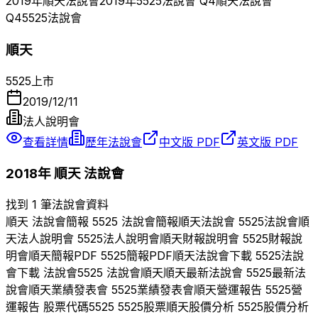
2019
年
順天
法說會
2019
年
5525
法說會 Q
4
順天
法說會
Q
4
5525
法說會
順天
5525
上市
2019/12/11
法人說明會
查看詳情
歷年法說會
中文版 PDF
英文版 PDF
2018
年
順天
法說會
找到 1 筆法說會資料
順天
法說會簡報
5525
法說會簡報
順天
法說會
5525
法說會
順
天
法人說明會
5525
法人說明會
順天
財報說明會
5525
財報說
明會
順天
簡報PDF
5525
簡報PDF
順天
法說會下載
5525
法說
會下載 法說會
5525
法說會
順天
順天
最新法說會
5525
最新法
說會
順天
業績發表會
5525
業績發表會
順天
營運報告
5525
營
運報告 股票代碼
5525
5525
股票
順天
股價分析
5525
股價分析