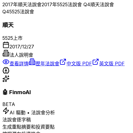
2017
年
順天
法說會
2017
年
5525
法說會 Q
4
順天
法說會
Q
4
5525
法說會
順天
5525
上市
2017/12/27
法人說明會
查看詳情
歷年法說會
中文版 PDF
英文版 PDF
🤖 FinmoAI
BETA
AI 驅動 • 法說會分析
法說會逐字稿
生成重點摘要和投資要點