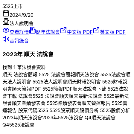
5525
上市
2024/9/20
法人說明會
查看詳情
歷年法說會
中文版 PDF
英文版 PDF
音訊錄音
2023
年
順天
法說會
找到 1 筆法說會資料
順天
法說會簡報
5525
法說會簡報
順天
法說會
5525
法說會
順
天
法人說明會
5525
法人說明會
順天
財報說明會
5525
財報說
明會
順天
簡報PDF
5525
簡報PDF
順天
法說會下載
5525
法說
會下載 法說會
5525
法說會
順天
順天
最新法說會
5525
最新法
說會
順天
業績發表會
5525
業績發表會
順天
營運報告
5525
營
運報告 股票代碼
5525
5525
股票
順天
股價分析
5525
股價分析
2023
年
順天
法說會
2023
年
5525
法說會 Q
4
順天
法說會
Q
4
5525
法說會