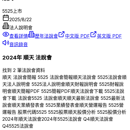
5525
上市
2025/8/22
法人說明會
查看詳情
歷年法說會
中文版 PDF
英文版 PDF
音訊錄音
2024
年
順天
法說會
找到 2 筆法說會資料
順天
法說會簡報
5525
法說會簡報
順天
法說會
5525
法說會
順
天
法人說明會
5525
法人說明會
順天
財報說明會
5525
財報說
明會
順天
簡報PDF
5525
簡報PDF
順天
法說會下載
5525
法說
會下載 法說會
5525
法說會
順天
順天
最新法說會
5525
最新法
說會
順天
業績發表會
5525
業績發表會
順天
營運報告
5525
營
運報告 股票代碼
5525
5525
股票
順天
股價分析
5525
股價分析
2024
年
順天
法說會
2024
年
5525
法說會 Q
4
順天
法說會
Q
4
5525
法說會