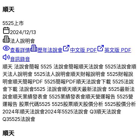
順天
5525
上市
2024/12/13
法人說明會
查看詳情
歷年法說會
中文版 PDF
英文版 PDF
音訊錄音
順天
法說會簡報
5525
法說會簡報
順天
法說會
5525
法說會
順
天
法人說明會
5525
法人說明會
順天
財報說明會
5525
財報說
明會
順天
簡報PDF
5525
簡報PDF
順天
法說會下載
5525
法說
會下載 法說會
5525
法說會
順天
順天
最新法說會
5525
最新法
說會
順天
業績發表會
5525
業績發表會
順天
營運報告
5525
營
運報告 股票代碼
5525
5525
股票
順天
股價分析
5525
股價分析
2024
年
順天
法說會
2024
年
5525
法說會 Q
3
順天
法說會
Q
3
5525
法說會
順天