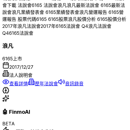
會下載 法說會
6165
法說會
浪凡
浪凡
最新法說會
6165
最新法
說會
浪凡
業績發表會
6165
業績發表會
浪凡
營運報告
6165
營
運報告 股票代碼
6165
6165
股票
浪凡
股價分析
6165
股價分析
2017
年
浪凡
法說會
2017
年
6165
法說會 Q
4
浪凡
法說會
Q
4
6165
法說會
浪凡
6165
上市
2017/12/27
法人說明會
查看詳情
歷年法說會
音訊錄音
🤖 FinmoAI
BETA