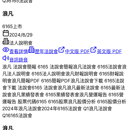
Q
3
6165
法說會
浪凡
6165
上市
2024/8/29
法人說明會
查看詳情
歷年法說會
中文版 PDF
英文版 PDF
音訊錄音
浪凡
法說會簡報
6165
法說會簡報
浪凡
法說會
6165
法說會
浪
凡
法人說明會
6165
法人說明會
浪凡
財報說明會
6165
財報說
明會
浪凡
簡報PDF
6165
簡報PDF
浪凡
法說會下載
6165
法說
會下載 法說會
6165
法說會
浪凡
浪凡
最新法說會
6165
最新法
說會
浪凡
業績發表會
6165
業績發表會
浪凡
營運報告
6165
營
運報告 股票代碼
6165
6165
股票
浪凡
股價分析
6165
股價分析
2024
年
浪凡
法說會
2024
年
6165
法說會 Q
1
浪凡
法說會
Q
1
6165
法說會
浪凡