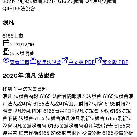
2021
年
浪凡
法說會
2021
年
6165
法說會 Q
4
浪凡
法說會
Q
4
6165
法說會
浪凡
6165
上市
2021/12/16
法人說明會
查看詳情
歷年法說會
中文版 PDF
英文版 PDF
2020
年
浪凡
法說會
找到 1 筆法說會資料
浪凡
法說會簡報
6165
法說會簡報
浪凡
法說會
6165
法說會
浪
凡
法人說明會
6165
法人說明會
浪凡
財報說明會
6165
財報說
明會
浪凡
簡報PDF
6165
簡報PDF
浪凡
法說會下載
6165
法說
會下載 法說會
6165
法說會
浪凡
浪凡
最新法說會
6165
最新法
說會
浪凡
業績發表會
6165
業績發表會
浪凡
營運報告
6165
營
運報告 股票代碼
6165
6165
股票
浪凡
股價分析
6165
股價分析