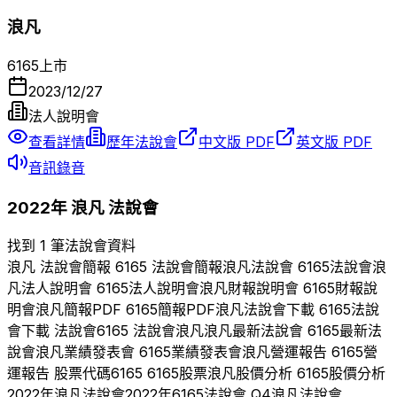
浪凡
6165
上市
2023/12/27
法人說明會
查看詳情
歷年法說會
中文版 PDF
英文版 PDF
音訊錄音
2022
年
浪凡
法說會
找到 1 筆法說會資料
浪凡
法說會簡報
6165
法說會簡報
浪凡
法說會
6165
法說會
浪
凡
法人說明會
6165
法人說明會
浪凡
財報說明會
6165
財報說
明會
浪凡
簡報PDF
6165
簡報PDF
浪凡
法說會下載
6165
法說
會下載 法說會
6165
法說會
浪凡
浪凡
最新法說會
6165
最新法
說會
浪凡
業績發表會
6165
業績發表會
浪凡
營運報告
6165
營
運報告 股票代碼
6165
6165
股票
浪凡
股價分析
6165
股價分析
2022
年
浪凡
法說會
2022
年
6165
法說會 Q
4
浪凡
法說會