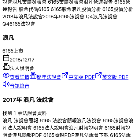
說會
浪凡
業績發表會
6165
業績發表會
浪凡
營運報告
6165
營
運報告 股票代碼
6165
6165
股票
浪凡
股價分析
6165
股價分析
2018
年
浪凡
法說會
2018
年
6165
法說會 Q
4
浪凡
法說會
Q
4
6165
法說會
浪凡
6165
上市
2018/12/17
法人說明會
查看詳情
歷年法說會
中文版 PDF
英文版 PDF
音訊錄音
2017
年
浪凡
法說會
找到 1 筆法說會資料
浪凡
法說會簡報
6165
法說會簡報
浪凡
法說會
6165
法說會
浪
凡
法人說明會
6165
法人說明會
浪凡
財報說明會
6165
財報說
明會
浪凡
簡報PDF
6165
簡報PDF
浪凡
法說會下載
6165
法說