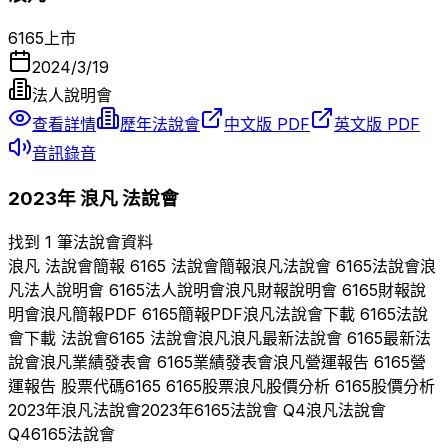
6165
上市
2024/3/19
法人說明會
查看詳情
歷年法說會
中文版 PDF
英文版 PDF
音訊錄音
2023
年
浪凡
法說會
找到 1 筆法說會資料
浪凡
法說會簡報
6165
法說會簡報
浪凡
法說會
6165
法說會
浪
凡
法人說明會
6165
法人說明會
浪凡
財報說明會
6165
財報說
明會
浪凡
簡報PDF
6165
簡報PDF
浪凡
法說會下載
6165
法說
會下載 法說會
6165
法說會
浪凡
浪凡
最新法說會
6165
最新法
說會
浪凡
業績發表會
6165
業績發表會
浪凡
營運報告
6165
營
運報告 股票代碼
6165
6165
股票
浪凡
股價分析
6165
股價分析
2023
年
浪凡
法說會
2023
年
6165
法說會 Q
4
浪凡
法說會
Q
4
6165
法說會