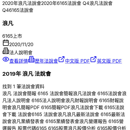
2020
年
浪凡
法說會
2020
年
6165
法說會 Q
4
浪凡
法說會
Q
4
6165
法說會
浪凡
6165
上市
2020/11/20
法人說明會
查看詳情
歷年法說會
中文版 PDF
英文版 PDF
2019
年
浪凡
法說會
找到 1 筆法說會資料
浪凡
法說會簡報
6165
法說會簡報
浪凡
法說會
6165
法說會
浪
凡
法人說明會
6165
法人說明會
浪凡
財報說明會
6165
財報說
明會
浪凡
簡報PDF
6165
簡報PDF
浪凡
法說會下載
6165
法說
會下載 法說會
6165
法說會
浪凡
浪凡
最新法說會
6165
最新法
說會
浪凡
業績發表會
6165
業績發表會
浪凡
營運報告
6165
營
運報告 股票代碼
6165
6165
股票
浪凡
股價分析
6165
股價分析