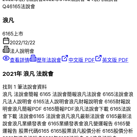
Q
4
6165
法說會
浪凡
6165
上市
2022/12/22
法人說明會
查看詳情
歷年法說會
中文版 PDF
英文版 PDF
2021
年
浪凡
法說會
找到 1 筆法說會資料
浪凡
法說會簡報
6165
法說會簡報
浪凡
法說會
6165
法說會
浪
凡
法人說明會
6165
法人說明會
浪凡
財報說明會
6165
財報說
明會
浪凡
簡報PDF
6165
簡報PDF
浪凡
法說會下載
6165
法說
會下載 法說會
6165
法說會
浪凡
浪凡
最新法說會
6165
最新法
說會
浪凡
業績發表會
6165
業績發表會
浪凡
營運報告
6165
營
運報告 股票代碼
6165
6165
股票
浪凡
股價分析
6165
股價分析