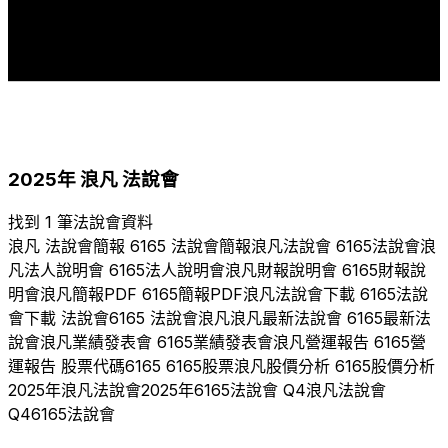
1
1
1
1
1
1
1
1
2017
2018
2019
2020
2021
2022
2023
2024
2025
2025
年
浪凡
法說會
找到 1 筆法說會資料
浪凡
法說會簡報
6165
法說會簡報
浪凡
法說會
6165
法說會
浪
凡
法人說明會
6165
法人說明會
浪凡
財報說明會
6165
財報說
明會
浪凡
簡報PDF
6165
簡報PDF
浪凡
法說會下載
6165
法說
會下載 法說會
6165
法說會
浪凡
浪凡
最新法說會
6165
最新法
說會
浪凡
業績發表會
6165
業績發表會
浪凡
營運報告
6165
營
運報告 股票代碼
6165
6165
股票
浪凡
股價分析
6165
股價分析
2025
年
浪凡
法說會
2025
年
6165
法說會 Q
4
浪凡
法說會
Q
4
6165
法說會