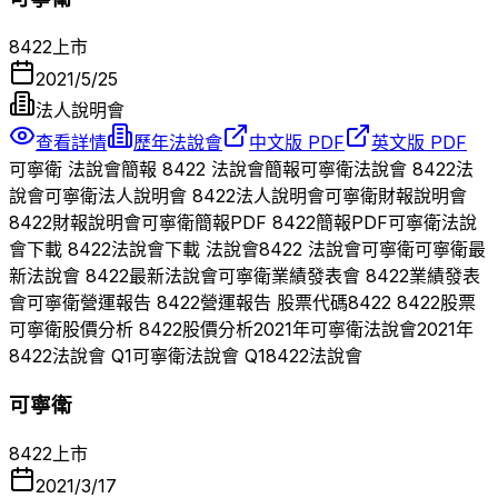
8422
上市
2021/5/25
法人說明會
查看詳情
歷年法說會
中文版 PDF
英文版 PDF
可寧衛
法說會簡報
8422
法說會簡報
可寧衛
法說會
8422
法
說會
可寧衛
法人說明會
8422
法人說明會
可寧衛
財報說明會
8422
財報說明會
可寧衛
簡報PDF
8422
簡報PDF
可寧衛
法說
會下載
8422
法說會下載 法說會
8422
法說會
可寧衛
可寧衛
最
新法說會
8422
最新法說會
可寧衛
業績發表會
8422
業績發表
會
可寧衛
營運報告
8422
營運報告 股票代碼
8422
8422
股票
可寧衛
股價分析
8422
股價分析
2021
年
可寧衛
法說會
2021
年
8422
法說會 Q
1
可寧衛
法說會 Q
1
8422
法說會
可寧衛
8422
上市
2021/3/17