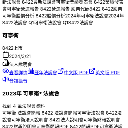
新法說會
8422
最新法說會
可寧衛
業績發表會
8422
業績發表
會
可寧衛
營運報告
8422
營運報告 股票代碼
8422
8422
股票
可寧衛
股價分析
8422
股價分析
2024
年
可寧衛
法說會
2024
年
8422
法說會 Q
1
可寧衛
法說會 Q
1
8422
法說會
可寧衛
8422
上市
2024/3/21
法人說明會
查看詳情
歷年法說會
中文版 PDF
英文版 PDF
音訊錄音
2023
年
可寧衛*
法說會
找到 4 筆法說會資料
可寧衛
法說會簡報
8422
法說會簡報
可寧衛
法說會
8422
法
說會
可寧衛
法人說明會
8422
法人說明會
可寧衛
財報說明會
8422
財報說明會
可寧衛
簡報PDF
8422
簡報PDF
可寧衛
法說