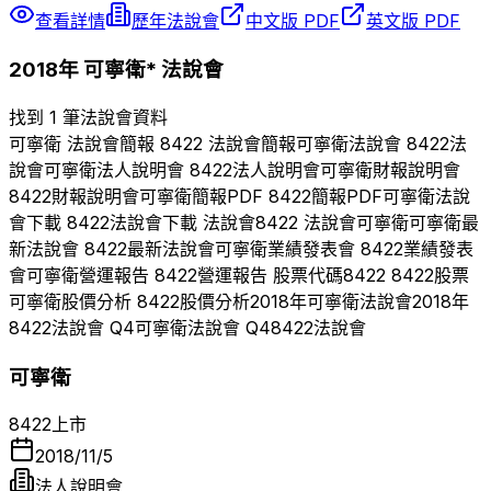
查看詳情
歷年法說會
中文版 PDF
英文版 PDF
2018
年
可寧衛*
法說會
找到 1 筆法說會資料
可寧衛
法說會簡報
8422
法說會簡報
可寧衛
法說會
8422
法
說會
可寧衛
法人說明會
8422
法人說明會
可寧衛
財報說明會
8422
財報說明會
可寧衛
簡報PDF
8422
簡報PDF
可寧衛
法說
會下載
8422
法說會下載 法說會
8422
法說會
可寧衛
可寧衛
最
新法說會
8422
最新法說會
可寧衛
業績發表會
8422
業績發表
會
可寧衛
營運報告
8422
營運報告 股票代碼
8422
8422
股票
可寧衛
股價分析
8422
股價分析
2018
年
可寧衛
法說會
2018
年
8422
法說會 Q
4
可寧衛
法說會 Q
4
8422
法說會
可寧衛
8422
上市
2018/11/5
法人說明會