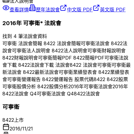
法人說明會
查看詳情
歷年法說會
中文版 PDF
英文版 PDF
2016
年
可寧衛*
法說會
找到 4 筆法說會資料
可寧衛
法說會簡報
8422
法說會簡報
可寧衛
法說會
8422
法
說會
可寧衛
法人說明會
8422
法人說明會
可寧衛
財報說明會
8422
財報說明會
可寧衛
簡報PDF
8422
簡報PDF
可寧衛
法說
會下載
8422
法說會下載 法說會
8422
法說會
可寧衛
可寧衛
最
新法說會
8422
最新法說會
可寧衛
業績發表會
8422
業績發表
會
可寧衛
營運報告
8422
營運報告 股票代碼
8422
8422
股票
可寧衛
股價分析
8422
股價分析
2016
年
可寧衛
法說會
2016
年
8422
法說會 Q
4
可寧衛
法說會 Q
4
8422
法說會
可寧衛
8422
上市
2016/11/21