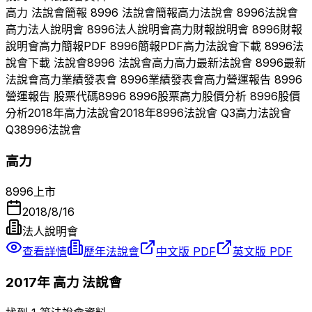
高力
法說會簡報
8996
法說會簡報
高力
法說會
8996
法說會
高力
法人說明會
8996
法人說明會
高力
財報說明會
8996
財報
說明會
高力
簡報PDF
8996
簡報PDF
高力
法說會下載
8996
法
說會下載 法說會
8996
法說會
高力
高力
最新法說會
8996
最新
法說會
高力
業績發表會
8996
業績發表會
高力
營運報告
8996
營運報告 股票代碼
8996
8996
股票
高力
股價分析
8996
股價
分析
2018
年
高力
法說會
2018
年
8996
法說會 Q
3
高力
法說會
Q
3
8996
法說會
高力
8996
上市
2018/8/16
法人說明會
查看詳情
歷年法說會
中文版 PDF
英文版 PDF
2017
年
高力
法說會