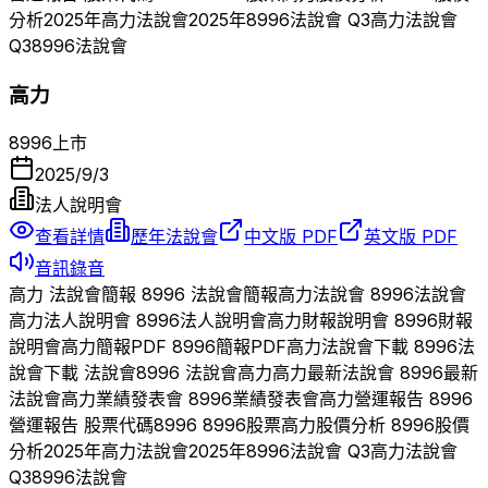
分析
2025
年
高力
法說會
2025
年
8996
法說會 Q
3
高力
法說會
Q
3
8996
法說會
高力
8996
上市
2025/9/3
法人說明會
查看詳情
歷年法說會
中文版 PDF
英文版 PDF
音訊錄音
高力
法說會簡報
8996
法說會簡報
高力
法說會
8996
法說會
高力
法人說明會
8996
法人說明會
高力
財報說明會
8996
財報
說明會
高力
簡報PDF
8996
簡報PDF
高力
法說會下載
8996
法
說會下載 法說會
8996
法說會
高力
高力
最新法說會
8996
最新
法說會
高力
業績發表會
8996
業績發表會
高力
營運報告
8996
營運報告 股票代碼
8996
8996
股票
高力
股價分析
8996
股價
分析
2025
年
高力
法說會
2025
年
8996
法說會 Q
3
高力
法說會
Q
3
8996
法說會