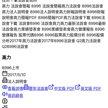
找到 1 筆法說會資料
高力
法說會簡報
8996
法說會簡報
高力
法說會
8996
法說會
高力
法人說明會
8996
法人說明會
高力
財報說明會
8996
財報
說明會
高力
簡報PDF
8996
簡報PDF
高力
法說會下載
8996
法
說會下載 法說會
8996
法說會
高力
高力
最新法說會
8996
最新
法說會
高力
業績發表會
8996
業績發表會
高力
營運報告
8996
營運報告 股票代碼
8996
8996
股票
高力
股價分析
8996
股價
分析
2017
年
高力
法說會
2017
年
8996
法說會 Q
2
高力
法說會
Q
2
8996
法說會
高力
8996
上市
2017/5/10
法人說明會
查看詳情
歷年法說會
中文版 PDF
英文版 PDF
音訊錄音