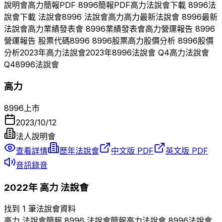
說明會
高力
簡報PDF
8996
簡報PDF
高力
法說會下載
8996
法
說會下載 法說會
8996
法說會
高力
高力
最新法說會
8996
最新
法說會
高力
業績發表會
8996
業績發表會
高力
營運報告
8996
營運報告 股票代碼
8996
8996
股票
高力
股價分析
8996
股價
分析
2023
年
高力
法說會
2023
年
8996
法說會 Q
4
高力
法說會
Q
4
8996
法說會
高力
8996
上市
2023/10/12
法人說明會
查看詳情
歷年法說會
中文版 PDF
英文版 PDF
音訊錄音
2022
年
高力
法說會
找到 1 筆法說會資料
高力
法說會簡報
8996
法說會簡報
高力
法說會
8996
法說會