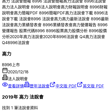
高力
法說會簡報
8996
法說會簡報
高力
法說會
8996
法說會
高力
法人說明會
8996
法人說明會
高力
財報說明會
8996
財報
說明會
高力
簡報PDF
8996
簡報PDF
高力
法說會下載
8996
法
說會下載 法說會
8996
法說會
高力
高力
最新法說會
8996
最新
法說會
高力
業績發表會
8996
業績發表會
高力
營運報告
8996
營運報告 股票代碼
8996
8996
股票
高力
股價分析
8996
股價
分析
2020
年
高力
法說會
2020
年
8996
法說會 Q
4
高力
法說會
Q
4
8996
法說會
高力
8996
上市
2020/12/18
法人說明會
查看詳情
歷年法說會
中文版 PDF
英文版 PDF
2019
年
高力
法說會
找到 1 筆法說會資料