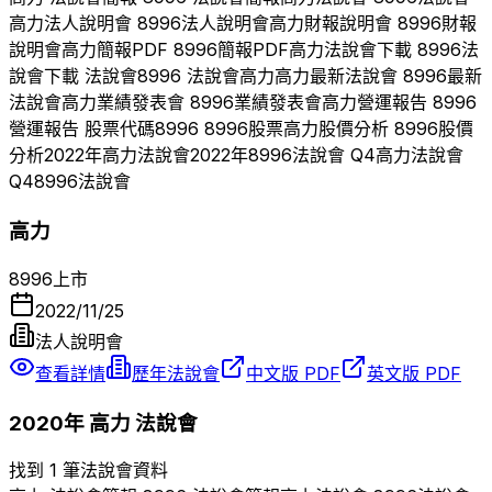
高力
法人說明會
8996
法人說明會
高力
財報說明會
8996
財報
說明會
高力
簡報PDF
8996
簡報PDF
高力
法說會下載
8996
法
說會下載 法說會
8996
法說會
高力
高力
最新法說會
8996
最新
法說會
高力
業績發表會
8996
業績發表會
高力
營運報告
8996
營運報告 股票代碼
8996
8996
股票
高力
股價分析
8996
股價
分析
2022
年
高力
法說會
2022
年
8996
法說會 Q
4
高力
法說會
Q
4
8996
法說會
高力
8996
上市
2022/11/25
法人說明會
查看詳情
歷年法說會
中文版 PDF
英文版 PDF
2020
年
高力
法說會
找到 1 筆法說會資料