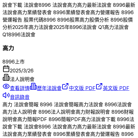
說會下載 法說會
8996
法說會
高力
高力
最新法說會
8996
最新
法說會
高力
業績發表會
8996
業績發表會
高力
營運報告
8996
營運報告 股票代碼
8996
8996
股票
高力
股價分析
8996
股價
分析
2025
年
高力
法說會
2025
年
8996
法說會 Q
1
高力
法說會
Q
1
8996
法說會
高力
8996
上市
2025/3/26
法人說明會
查看詳情
歷年法說會
中文版 PDF
英文版 PDF
音訊錄音
高力
法說會簡報
8996
法說會簡報
高力
法說會
8996
法說會
高力
法人說明會
8996
法人說明會
高力
財報說明會
8996
財報
說明會
高力
簡報PDF
8996
簡報PDF
高力
法說會下載
8996
法
說會下載 法說會
8996
法說會
高力
高力
最新法說會
8996
最新
法說會
高力
業績發表會
8996
業績發表會
高力
營運報告
8996