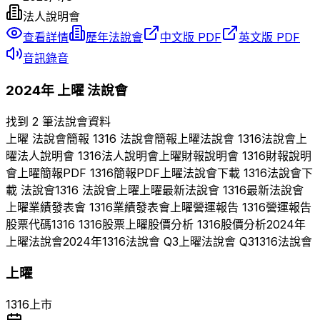
法人說明會
查看詳情
歷年法說會
中文版 PDF
英文版 PDF
音訊錄音
2024
年
上曜
法說會
找到 2 筆法說會資料
上曜
法說會簡報
1316
法說會簡報
上曜
法說會
1316
法說會
上
曜
法人說明會
1316
法人說明會
上曜
財報說明會
1316
財報說明
會
上曜
簡報PDF
1316
簡報PDF
上曜
法說會下載
1316
法說會下
載 法說會
1316
法說會
上曜
上曜
最新法說會
1316
最新法說會
上曜
業績發表會
1316
業績發表會
上曜
營運報告
1316
營運報告
股票代碼
1316
1316
股票
上曜
股價分析
1316
股價分析
2024
年
上曜
法說會
2024
年
1316
法說會 Q
3
上曜
法說會 Q
3
1316
法說會
上曜
1316
上市