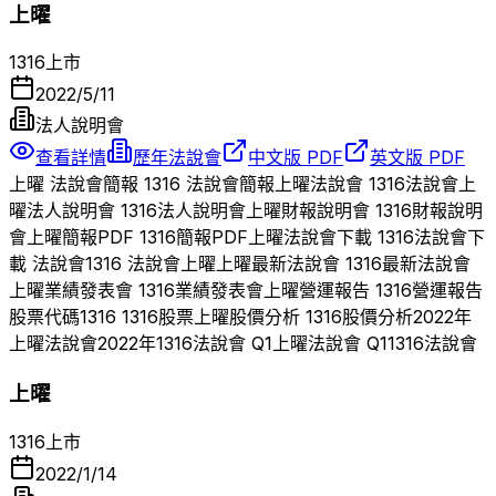
上曜
1316
上市
2022/5/11
法人說明會
查看詳情
歷年法說會
中文版 PDF
英文版 PDF
上曜
法說會簡報
1316
法說會簡報
上曜
法說會
1316
法說會
上
曜
法人說明會
1316
法人說明會
上曜
財報說明會
1316
財報說明
會
上曜
簡報PDF
1316
簡報PDF
上曜
法說會下載
1316
法說會下
載 法說會
1316
法說會
上曜
上曜
最新法說會
1316
最新法說會
上曜
業績發表會
1316
業績發表會
上曜
營運報告
1316
營運報告
股票代碼
1316
1316
股票
上曜
股價分析
1316
股價分析
2022
年
上曜
法說會
2022
年
1316
法說會 Q
1
上曜
法說會 Q
1
1316
法說會
上曜
1316
上市
2022/1/14