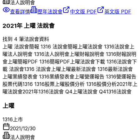
法人說明會
查看詳情
歷年法說會
中文版 PDF
英文版 PDF
2021
年
上曜
法說會
找到 4 筆法說會資料
上曜
法說會簡報
1316
法說會簡報
上曜
法說會
1316
法說會
上
曜
法人說明會
1316
法人說明會
上曜
財報說明會
1316
財報說明
會
上曜
簡報PDF
1316
簡報PDF
上曜
法說會下載
1316
法說會下
載 法說會
1316
法說會
上曜
上曜
最新法說會
1316
最新法說會
上曜
業績發表會
1316
業績發表會
上曜
營運報告
1316
營運報告
股票代碼
1316
1316
股票
上曜
股價分析
1316
股價分析
2021
年
上
曜
法說會
2021
年
1316
法說會 Q
4
上曜
法說會 Q
4
1316
法說會
上曜
1316
上市
2021/12/30
法人說明會