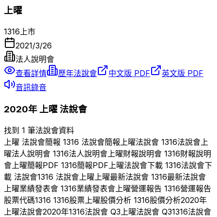
上曜
1316
上市
2021/3/26
法人說明會
查看詳情
歷年法說會
中文版 PDF
英文版 PDF
音訊錄音
2020
年
上曜
法說會
找到 1 筆法說會資料
上曜
法說會簡報
1316
法說會簡報
上曜
法說會
1316
法說會
上
曜
法人說明會
1316
法人說明會
上曜
財報說明會
1316
財報說明
會
上曜
簡報PDF
1316
簡報PDF
上曜
法說會下載
1316
法說會下
載 法說會
1316
法說會
上曜
上曜
最新法說會
1316
最新法說會
上曜
業績發表會
1316
業績發表會
上曜
營運報告
1316
營運報告
股票代碼
1316
1316
股票
上曜
股價分析
1316
股價分析
2020
年
上曜
法說會
2020
年
1316
法說會 Q
3
上曜
法說會 Q
3
1316
法說會