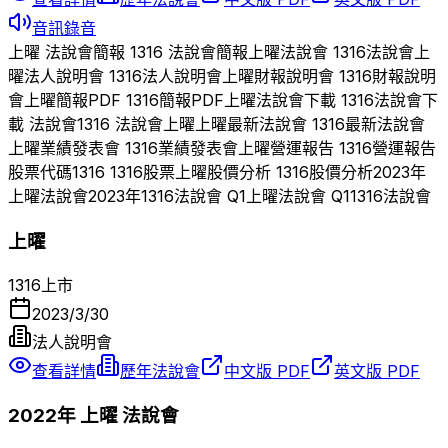
音訊錄音
上曜
法說會簡報
1316
法說會簡報
上曜
法說會
1316
法說會
上
曜
法人說明會
1316
法人說明會
上曜
財報說明會
1316
財報說明
會
上曜
簡報PDF
1316
簡報PDF
上曜
法說會下載
1316
法說會下
載 法說會
1316
法說會
上曜
上曜
最新法說會
1316
最新法說會
上曜
業績發表會
1316
業績發表會
上曜
營運報告
1316
營運報告
股票代碼
1316
1316
股票
上曜
股價分析
1316
股價分析
2023
年
上曜
法說會
2023
年
1316
法說會 Q
1
上曜
法說會 Q
1
1316
法說會
上曜
1316
上市
2023/3/30
法人說明會
查看詳情
歷年法說會
中文版 PDF
英文版 PDF
2022
年
上曜
法說會