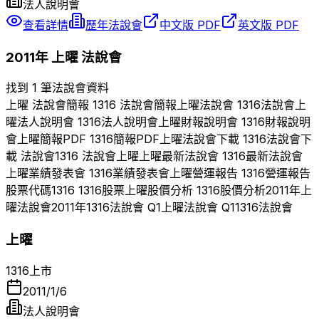
法人說明會
查看詳情
歷年法說會
中文版 PDF
英文版 PDF
2011
年
上曜
法說會
找到 1 筆法說會資料
上曜
法說會簡報
1316
法說會簡報
上曜
法說會
1316
法說會
上
曜
法人說明會
1316
法人說明會
上曜
財報說明會
1316
財報說明
會
上曜
簡報PDF
1316
簡報PDF
上曜
法說會下載
1316
法說會下
載 法說會
1316
法說會
上曜
上曜
最新法說會
1316
最新法說會
上曜
業績發表會
1316
業績發表會
上曜
營運報告
1316
營運報告
股票代碼
1316
1316
股票
上曜
股價分析
1316
股價分析
2011
年
上
曜
法說會
2011
年
1316
法說會 Q
1
上曜
法說會 Q
1
1316
法說會
上曜
1316
上市
2011/1/6
法人說明會