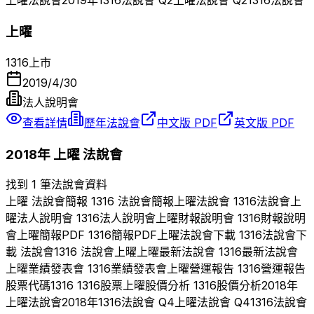
上曜
法說會
2019
年
1316
法說會 Q
2
上曜
法說會 Q
2
1316
法說會
上曜
1316
上市
2019/4/30
法人說明會
查看詳情
歷年法說會
中文版 PDF
英文版 PDF
2018
年
上曜
法說會
找到 1 筆法說會資料
上曜
法說會簡報
1316
法說會簡報
上曜
法說會
1316
法說會
上
曜
法人說明會
1316
法人說明會
上曜
財報說明會
1316
財報說明
會
上曜
簡報PDF
1316
簡報PDF
上曜
法說會下載
1316
法說會下
載 法說會
1316
法說會
上曜
上曜
最新法說會
1316
最新法說會
上曜
業績發表會
1316
業績發表會
上曜
營運報告
1316
營運報告
股票代碼
1316
1316
股票
上曜
股價分析
1316
股價分析
2018
年
上曜
法說會
2018
年
1316
法說會 Q
4
上曜
法說會 Q
4
1316
法說會