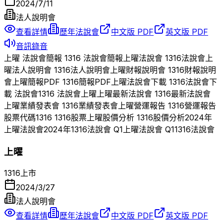
2024/7/11
法人說明會
查看詳情
歷年法說會
中文版 PDF
英文版 PDF
音訊錄音
上曜
法說會簡報
1316
法說會簡報
上曜
法說會
1316
法說會
上
曜
法人說明會
1316
法人說明會
上曜
財報說明會
1316
財報說明
會
上曜
簡報PDF
1316
簡報PDF
上曜
法說會下載
1316
法說會下
載 法說會
1316
法說會
上曜
上曜
最新法說會
1316
最新法說會
上曜
業績發表會
1316
業績發表會
上曜
營運報告
1316
營運報告
股票代碼
1316
1316
股票
上曜
股價分析
1316
股價分析
2024
年
上曜
法說會
2024
年
1316
法說會 Q
1
上曜
法說會 Q
1
1316
法說會
上曜
1316
上市
2024/3/27
法人說明會
查看詳情
歷年法說會
中文版 PDF
英文版 PDF