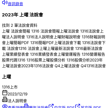
音訊錄音
2023
年
上曜
法說會
找到 2 筆法說會資料
上曜
法說會簡報
1316
法說會簡報
上曜
法說會
1316
法說會
上
曜
法人說明會
1316
法人說明會
上曜
財報說明會
1316
財報說明
會
上曜
簡報PDF
1316
簡報PDF
上曜
法說會下載
1316
法說會下
載 法說會
1316
法說會
上曜
上曜
最新法說會
1316
最新法說會
上曜
業績發表會
1316
業績發表會
上曜
營運報告
1316
營運報告
股票代碼
1316
1316
股票
上曜
股價分析
1316
股價分析
2023
年
上曜
法說會
2023
年
1316
法說會 Q
4
上曜
法說會 Q
4
1316
法說會
上曜
1316
上市
2023/12/19
法人說明會
查看詳情
歷年法說會
中文版 PDF
英文版 PDF