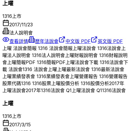
上曜
1316
上市
2017/11/23
法人說明會
查看詳情
歷年法說會
中文版 PDF
英文版 PDF
上曜
法說會簡報
1316
法說會簡報
上曜
法說會
1316
法說會
上
曜
法人說明會
1316
法人說明會
上曜
財報說明會
1316
財報說明
會
上曜
簡報PDF
1316
簡報PDF
上曜
法說會下載
1316
法說會下
載 法說會
1316
法說會
上曜
上曜
最新法說會
1316
最新法說會
上曜
業績發表會
1316
業績發表會
上曜
營運報告
1316
營運報告
股票代碼
1316
1316
股票
上曜
股價分析
1316
股價分析
2017
年
上曜
法說會
2017
年
1316
法說會 Q
1
上曜
法說會 Q
1
1316
法說會
上曜
1316
上市
2017/3/15