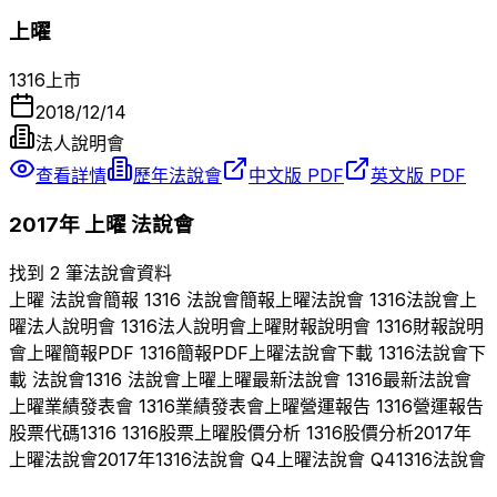
上曜
1316
上市
2018/12/14
法人說明會
查看詳情
歷年法說會
中文版 PDF
英文版 PDF
2017
年
上曜
法說會
找到 2 筆法說會資料
上曜
法說會簡報
1316
法說會簡報
上曜
法說會
1316
法說會
上
曜
法人說明會
1316
法人說明會
上曜
財報說明會
1316
財報說明
會
上曜
簡報PDF
1316
簡報PDF
上曜
法說會下載
1316
法說會下
載 法說會
1316
法說會
上曜
上曜
最新法說會
1316
最新法說會
上曜
業績發表會
1316
業績發表會
上曜
營運報告
1316
營運報告
股票代碼
1316
1316
股票
上曜
股價分析
1316
股價分析
2017
年
上曜
法說會
2017
年
1316
法說會 Q
4
上曜
法說會 Q
4
1316
法說會