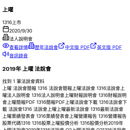
上曜
1316
上市
2020/9/30
法人說明會
查看詳情
歷年法說會
中文版 PDF
英文版 PDF
音訊錄音
2019
年
上曜
法說會
找到 1 筆法說會資料
上曜
法說會簡報
1316
法說會簡報
上曜
法說會
1316
法說會
上
曜
法人說明會
1316
法人說明會
上曜
財報說明會
1316
財報說明
會
上曜
簡報PDF
1316
簡報PDF
上曜
法說會下載
1316
法說會下
載 法說會
1316
法說會
上曜
上曜
最新法說會
1316
最新法說會
上曜
業績發表會
1316
業績發表會
上曜
營運報告
1316
營運報告
股票代碼
1316
1316
股票
上曜
股價分析
1316
股價分析
2019
年