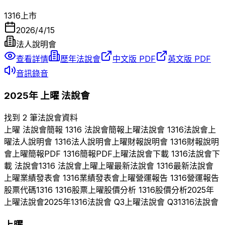
1316
上市
2026/4/15
法人說明會
查看詳情
歷年法說會
中文版 PDF
英文版 PDF
音訊錄音
2025
年
上曜
法說會
找到 2 筆法說會資料
上曜
法說會簡報
1316
法說會簡報
上曜
法說會
1316
法說會
上
曜
法人說明會
1316
法人說明會
上曜
財報說明會
1316
財報說明
會
上曜
簡報PDF
1316
簡報PDF
上曜
法說會下載
1316
法說會下
載 法說會
1316
法說會
上曜
上曜
最新法說會
1316
最新法說會
上曜
業績發表會
1316
業績發表會
上曜
營運報告
1316
營運報告
股票代碼
1316
1316
股票
上曜
股價分析
1316
股價分析
2025
年
上曜
法說會
2025
年
1316
法說會 Q
3
上曜
法說會 Q
3
1316
法說會
上曜