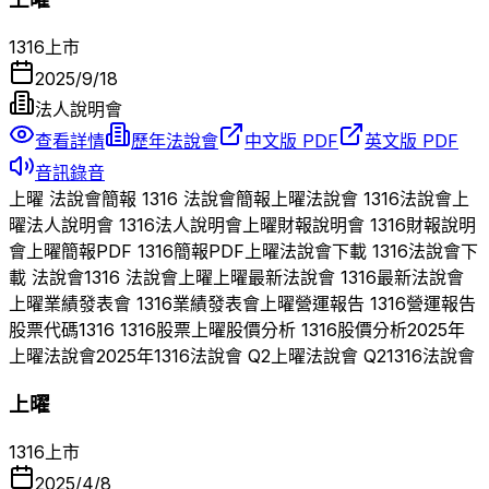
1316
上市
2025/9/18
法人說明會
查看詳情
歷年法說會
中文版 PDF
英文版 PDF
音訊錄音
上曜
法說會簡報
1316
法說會簡報
上曜
法說會
1316
法說會
上
曜
法人說明會
1316
法人說明會
上曜
財報說明會
1316
財報說明
會
上曜
簡報PDF
1316
簡報PDF
上曜
法說會下載
1316
法說會下
載 法說會
1316
法說會
上曜
上曜
最新法說會
1316
最新法說會
上曜
業績發表會
1316
業績發表會
上曜
營運報告
1316
營運報告
股票代碼
1316
1316
股票
上曜
股價分析
1316
股價分析
2025
年
上曜
法說會
2025
年
1316
法說會 Q
2
上曜
法說會 Q
2
1316
法說會
上曜
1316
上市
2025/4/8