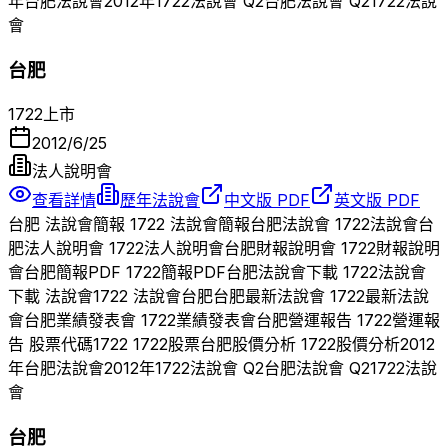
年
台肥
法說會
2012
年
1722
法說會 Q
2
台肥
法說會 Q
2
1722
法說
會
台肥
1722
上市
2012/6/25
法人說明會
查看詳情
歷年法說會
中文版 PDF
英文版 PDF
台肥
法說會簡報
1722
法說會簡報
台肥
法說會
1722
法說會
台
肥
法人說明會
1722
法人說明會
台肥
財報說明會
1722
財報說明
會
台肥
簡報PDF
1722
簡報PDF
台肥
法說會下載
1722
法說會
下載 法說會
1722
法說會
台肥
台肥
最新法說會
1722
最新法說
會
台肥
業績發表會
1722
業績發表會
台肥
營運報告
1722
營運報
告 股票代碼
1722
1722
股票
台肥
股價分析
1722
股價分析
2012
年
台肥
法說會
2012
年
1722
法說會 Q
2
台肥
法說會 Q
2
1722
法說
會
台肥