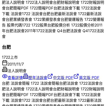
肥
法人說明會
1722
法人說明會
台肥
財報說明會
1722
財報說明
會
台肥
簡報PDF
1722
簡報PDF
台肥
法說會下載
1722
法說會
下載 法說會
1722
法說會
台肥
台肥
最新法說會
1722
最新法說
會
台肥
業績發表會
1722
業績發表會
台肥
營運報告
1722
營運報
告 股票代碼
1722
1722
股票
台肥
股價分析
1722
股價分析
2011
年
台肥
法說會
2011
年
1722
法說會 Q
4
台肥
法說會 Q
4
1722
法說
會
台肥
1722
上市
2011/11/7
法人說明會
查看詳情
歷年法說會
中文版 PDF
英文版 PDF
台肥
法說會簡報
1722
法說會簡報
台肥
法說會
1722
法說會
台
肥
法人說明會
1722
法人說明會
台肥
財報說明會
1722
財報說明
會
台肥
簡報PDF
1722
簡報PDF
台肥
法說會下載
1722
法說會
下載 法說會
1722
法說會
台肥
台肥
最新法說會
1722
最新法說