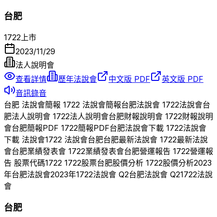
台肥
1722
上市
2023/11/29
法人說明會
查看詳情
歷年法說會
中文版 PDF
英文版 PDF
音訊錄音
台肥
法說會簡報
1722
法說會簡報
台肥
法說會
1722
法說會
台
肥
法人說明會
1722
法人說明會
台肥
財報說明會
1722
財報說明
會
台肥
簡報PDF
1722
簡報PDF
台肥
法說會下載
1722
法說會
下載 法說會
1722
法說會
台肥
台肥
最新法說會
1722
最新法說
會
台肥
業績發表會
1722
業績發表會
台肥
營運報告
1722
營運報
告 股票代碼
1722
1722
股票
台肥
股價分析
1722
股價分析
2023
年
台肥
法說會
2023
年
1722
法說會 Q
2
台肥
法說會 Q
2
1722
法說
會
台肥