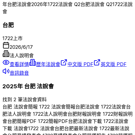
年
台肥
法說會
2026
年
1722
法說會 Q
2
台肥
法說會 Q
2
1722
法說
會
台肥
1722
上市
2026/6/17
法人說明會
查看詳情
歷年法說會
中文版 PDF
英文版 PDF
音訊錄音
2025
年
台肥
法說會
找到 2 筆法說會資料
台肥
法說會簡報
1722
法說會簡報
台肥
法說會
1722
法說會
台
肥
法人說明會
1722
法人說明會
台肥
財報說明會
1722
財報說明
會
台肥
簡報PDF
1722
簡報PDF
台肥
法說會下載
1722
法說會
下載 法說會
1722
法說會
台肥
台肥
最新法說會
1722
最新法說