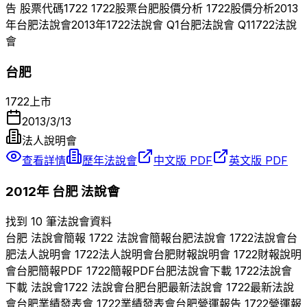
告 股票代碼
1722
1722
股票
台肥
股價分析
1722
股價分析
2013
年
台肥
法說會
2013
年
1722
法說會 Q
1
台肥
法說會 Q
1
1722
法說
會
台肥
1722
上市
2013/3/13
法人說明會
查看詳情
歷年法說會
中文版 PDF
英文版 PDF
2012
年
台肥
法說會
找到 10 筆法說會資料
台肥
法說會簡報
1722
法說會簡報
台肥
法說會
1722
法說會
台
肥
法人說明會
1722
法人說明會
台肥
財報說明會
1722
財報說明
會
台肥
簡報PDF
1722
簡報PDF
台肥
法說會下載
1722
法說會
下載 法說會
1722
法說會
台肥
台肥
最新法說會
1722
最新法說
會
台肥
業績發表會
1722
業績發表會
台肥
營運報告
1722
營運報