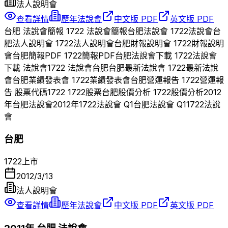
法人說明會
查看詳情
歷年法說會
中文版 PDF
英文版 PDF
台肥
法說會簡報
1722
法說會簡報
台肥
法說會
1722
法說會
台
肥
法人說明會
1722
法人說明會
台肥
財報說明會
1722
財報說明
會
台肥
簡報PDF
1722
簡報PDF
台肥
法說會下載
1722
法說會
下載 法說會
1722
法說會
台肥
台肥
最新法說會
1722
最新法說
會
台肥
業績發表會
1722
業績發表會
台肥
營運報告
1722
營運報
告 股票代碼
1722
1722
股票
台肥
股價分析
1722
股價分析
2012
年
台肥
法說會
2012
年
1722
法說會 Q
1
台肥
法說會 Q
1
1722
法說
會
台肥
1722
上市
2012/3/13
法人說明會
查看詳情
歷年法說會
中文版 PDF
英文版 PDF