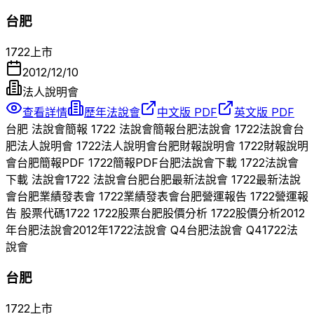
台肥
1722
上市
2012/12/10
法人說明會
查看詳情
歷年法說會
中文版 PDF
英文版 PDF
台肥
法說會簡報
1722
法說會簡報
台肥
法說會
1722
法說會
台
肥
法人說明會
1722
法人說明會
台肥
財報說明會
1722
財報說明
會
台肥
簡報PDF
1722
簡報PDF
台肥
法說會下載
1722
法說會
下載 法說會
1722
法說會
台肥
台肥
最新法說會
1722
最新法說
會
台肥
業績發表會
1722
業績發表會
台肥
營運報告
1722
營運報
告 股票代碼
1722
1722
股票
台肥
股價分析
1722
股價分析
2012
年
台肥
法說會
2012
年
1722
法說會 Q
4
台肥
法說會 Q
4
1722
法
說會
台肥
1722
上市