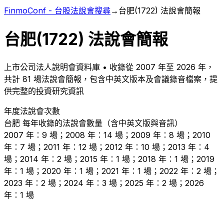
FinmoConf - 台股法說會搜尋
→
台肥
(
1722
) 法說會簡報
台肥
(
1722
) 法說會簡報
上市
公司法人說明會資料庫 • 收錄從
2007
年至
2026
年，
共計
81
場法說會簡報，包含中英文版本及會議錄音檔案，提
供完整的投資研究資訊
年度法說會次數
台肥
每年收錄的法說會數量（含中英文版與音訊）
2007 年：9 場；2008 年：14 場；2009 年：8 場；2010
年：7 場；2011 年：12 場；2012 年：10 場；2013 年：4
場；2014 年：2 場；2015 年：1 場；2018 年：1 場；2019
年：1 場；2020 年：1 場；2021 年：1 場；2022 年：2 場；
2023 年：2 場；2024 年：3 場；2025 年：2 場；2026
年：1 場