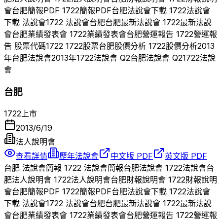
會
台肥
簡報PDF
1722
簡報PDF
台肥
法說會下載
1722
法說會
下載 法說會
1722
法說會
台肥
台肥
最新法說會
1722
最新法說
會
台肥
業績發表會
1722
業績發表會
台肥
營運報告
1722
營運報
告 股票代碼
1722
1722
股票
台肥
股價分析
1722
股價分析
2013
年
台肥
法說會
2013
年
1722
法說會 Q
2
台肥
法說會 Q
2
1722
法說
會
台肥
1722
上市
2013/6/19
法人說明會
查看詳情
歷年法說會
中文版 PDF
英文版 PDF
台肥
法說會簡報
1722
法說會簡報
台肥
法說會
1722
法說會
台
肥
法人說明會
1722
法人說明會
台肥
財報說明會
1722
財報說明
會
台肥
簡報PDF
1722
簡報PDF
台肥
法說會下載
1722
法說會
下載 法說會
1722
法說會
台肥
台肥
最新法說會
1722
最新法說
會
台肥
業績發表會
1722
業績發表會
台肥
營運報告
1722
營運報