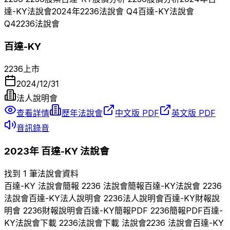
達-KY
法說會
2024
年
2236
法說會 Q
4
百達-KY
法說會
Q
4
2236
法說會
百達-KY
2236
上市
2024/12/31
法人說明會
查看詳情
歷年法說會
中文版 PDF
英文版 PDF
音訊錄音
2023
年
百達-KY
法說會
找到 1 筆法說會資料
百達-KY
法說會簡報
2236
法說會簡報
百達-KY
法說會
2236
法說會
百達-KY
法人說明會
2236
法人說明會
百達-KY
財報說
明會
2236
財報說明會
百達-KY
簡報PDF
2236
簡報PDF
百達-
KY
法說會下載
2236
法說會下載 法說會
2236
法說會
百達-KY