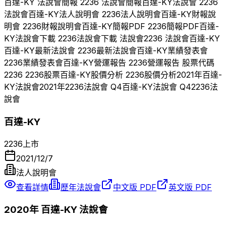
百達-KY
法說會簡報
2236
法說會簡報
百達-KY
法說會
2236
法說會
百達-KY
法人說明會
2236
法人說明會
百達-KY
財報說
明會
2236
財報說明會
百達-KY
簡報PDF
2236
簡報PDF
百達-
KY
法說會下載
2236
法說會下載 法說會
2236
法說會
百達-KY
百達-KY
最新法說會
2236
最新法說會
百達-KY
業績發表會
2236
業績發表會
百達-KY
營運報告
2236
營運報告 股票代碼
2236
2236
股票
百達-KY
股價分析
2236
股價分析
2021
年
百達-
KY
法說會
2021
年
2236
法說會 Q
4
百達-KY
法說會 Q
4
2236
法
說會
百達-KY
2236
上市
2021/12/7
法人說明會
查看詳情
歷年法說會
中文版 PDF
英文版 PDF
2020
年
百達-KY
法說會