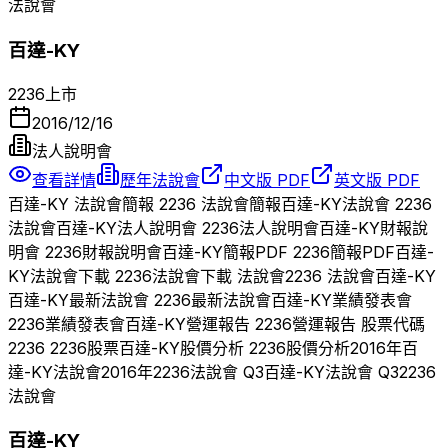
法說會
百達-KY
2236
上市
2016/12/16
法人說明會
查看詳情
歷年法說會
中文版 PDF
英文版 PDF
百達-KY
法說會簡報
2236
法說會簡報
百達-KY
法說會
2236
法說會
百達-KY
法人說明會
2236
法人說明會
百達-KY
財報說
明會
2236
財報說明會
百達-KY
簡報PDF
2236
簡報PDF
百達-
KY
法說會下載
2236
法說會下載 法說會
2236
法說會
百達-KY
百達-KY
最新法說會
2236
最新法說會
百達-KY
業績發表會
2236
業績發表會
百達-KY
營運報告
2236
營運報告 股票代碼
2236
2236
股票
百達-KY
股價分析
2236
股價分析
2016
年
百
達-KY
法說會
2016
年
2236
法說會 Q
3
百達-KY
法說會 Q
3
2236
法說會
百達-KY