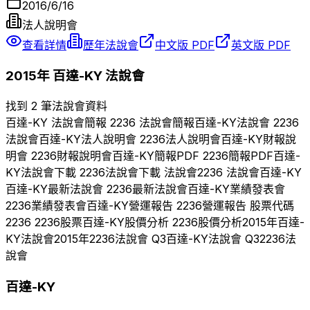
2016/6/16
法人說明會
查看詳情
歷年法說會
中文版 PDF
英文版 PDF
2015
年
百達-KY
法說會
找到 2 筆法說會資料
百達-KY
法說會簡報
2236
法說會簡報
百達-KY
法說會
2236
法說會
百達-KY
法人說明會
2236
法人說明會
百達-KY
財報說
明會
2236
財報說明會
百達-KY
簡報PDF
2236
簡報PDF
百達-
KY
法說會下載
2236
法說會下載 法說會
2236
法說會
百達-KY
百達-KY
最新法說會
2236
最新法說會
百達-KY
業績發表會
2236
業績發表會
百達-KY
營運報告
2236
營運報告 股票代碼
2236
2236
股票
百達-KY
股價分析
2236
股價分析
2015
年
百達-
KY
法說會
2015
年
2236
法說會 Q
3
百達-KY
法說會 Q
3
2236
法
說會
百達-KY