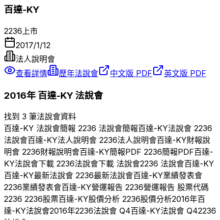
百達-KY
2236
上市
2017/1/12
法人說明會
查看詳情
歷年法說會
中文版 PDF
英文版 PDF
2016
年
百達-KY
法說會
找到 3 筆法說會資料
百達-KY
法說會簡報
2236
法說會簡報
百達-KY
法說會
2236
法說會
百達-KY
法人說明會
2236
法人說明會
百達-KY
財報說
明會
2236
財報說明會
百達-KY
簡報PDF
2236
簡報PDF
百達-
KY
法說會下載
2236
法說會下載 法說會
2236
法說會
百達-KY
百達-KY
最新法說會
2236
最新法說會
百達-KY
業績發表會
2236
業績發表會
百達-KY
營運報告
2236
營運報告 股票代碼
2236
2236
股票
百達-KY
股價分析
2236
股價分析
2016
年
百
達-KY
法說會
2016
年
2236
法說會 Q
4
百達-KY
法說會 Q
4
2236