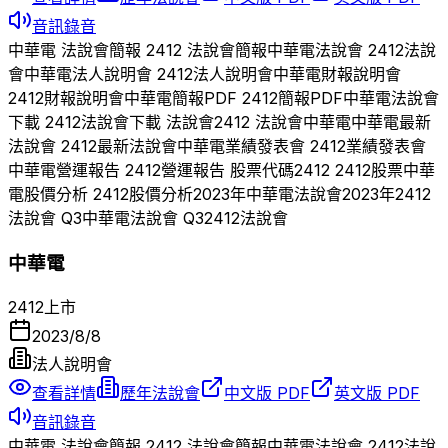
音訊錄音
中華電
法說會簡報
2412
法說會簡報
中華電
法說會
2412
法說
會
中華電
法人說明會
2412
法人說明會
中華電
財報說明會
2412
財報說明會
中華電
簡報PDF
2412
簡報PDF
中華電
法說會
下載
2412
法說會下載 法說會
2412
法說會
中華電
中華電
最新
法說會
2412
最新法說會
中華電
業績發表會
2412
業績發表會
中華電
營運報告
2412
營運報告 股票代碼
2412
2412
股票
中華
電
股價分析
2412
股價分析
2023
年
中華電
法說會
2023
年
2412
法說會 Q
3
中華電
法說會 Q
3
2412
法說會
中華電
2412
上市
2023/8/8
法人說明會
查看詳情
歷年法說會
中文版 PDF
英文版 PDF
音訊錄音
中華電
法說會簡報
2412
法說會簡報
中華電
法說會
2412
法說