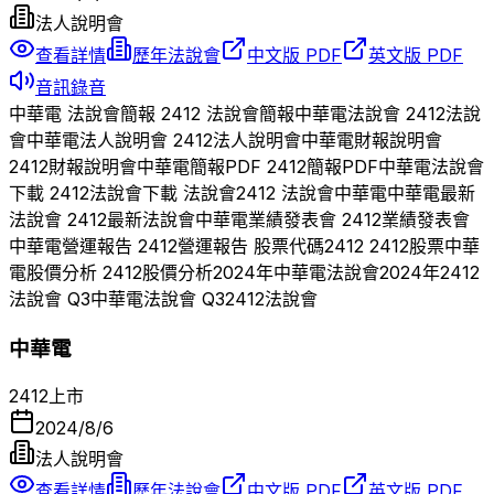
法人說明會
查看詳情
歷年法說會
中文版 PDF
英文版 PDF
音訊錄音
中華電
法說會簡報
2412
法說會簡報
中華電
法說會
2412
法說
會
中華電
法人說明會
2412
法人說明會
中華電
財報說明會
2412
財報說明會
中華電
簡報PDF
2412
簡報PDF
中華電
法說會
下載
2412
法說會下載 法說會
2412
法說會
中華電
中華電
最新
法說會
2412
最新法說會
中華電
業績發表會
2412
業績發表會
中華電
營運報告
2412
營運報告 股票代碼
2412
2412
股票
中華
電
股價分析
2412
股價分析
2024
年
中華電
法說會
2024
年
2412
法說會 Q
3
中華電
法說會 Q
3
2412
法說會
中華電
2412
上市
2024/8/6
法人說明會
查看詳情
歷年法說會
中文版 PDF
英文版 PDF