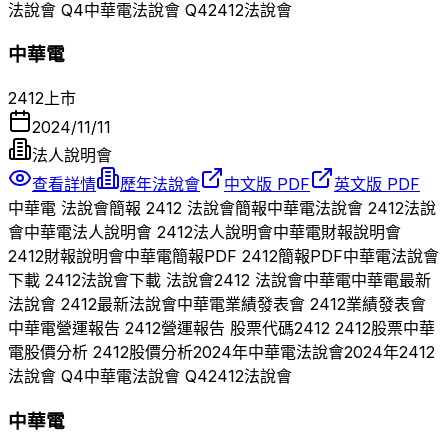
法說會 Q
4
中華電
法說會 Q
4
2412
法說會
中華電
2412
上市
2024/11/11
法人說明會
查看詳情
歷年法說會
中文版 PDF
英文版 PDF
中華電
法說會簡報
2412
法說會簡報
中華電
法說會
2412
法說
會
中華電
法人說明會
2412
法人說明會
中華電
財報說明會
2412
財報說明會
中華電
簡報PDF
2412
簡報PDF
中華電
法說會
下載
2412
法說會下載 法說會
2412
法說會
中華電
中華電
最新
法說會
2412
最新法說會
中華電
業績發表會
2412
業績發表會
中華電
營運報告
2412
營運報告 股票代碼
2412
2412
股票
中華
電
股價分析
2412
股價分析
2024
年
中華電
法說會
2024
年
2412
法說會 Q
4
中華電
法說會 Q
4
2412
法說會
中華電