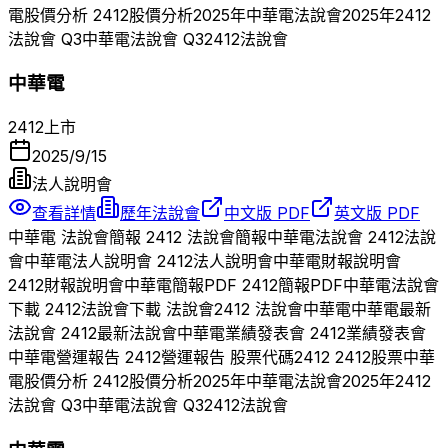
電
股價分析
2412
股價分析
2025
年
中華電
法說會
2025
年
2412
法說會 Q
3
中華電
法說會 Q
3
2412
法說會
中華電
2412
上市
2025/9/15
法人說明會
查看詳情
歷年法說會
中文版 PDF
英文版 PDF
中華電
法說會簡報
2412
法說會簡報
中華電
法說會
2412
法說
會
中華電
法人說明會
2412
法人說明會
中華電
財報說明會
2412
財報說明會
中華電
簡報PDF
2412
簡報PDF
中華電
法說會
下載
2412
法說會下載 法說會
2412
法說會
中華電
中華電
最新
法說會
2412
最新法說會
中華電
業績發表會
2412
業績發表會
中華電
營運報告
2412
營運報告 股票代碼
2412
2412
股票
中華
電
股價分析
2412
股價分析
2025
年
中華電
法說會
2025
年
2412
法說會 Q
3
中華電
法說會 Q
3
2412
法說會