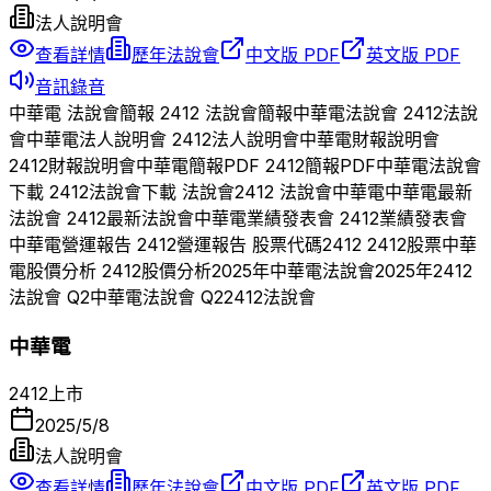
法人說明會
查看詳情
歷年法說會
中文版 PDF
英文版 PDF
音訊錄音
中華電
法說會簡報
2412
法說會簡報
中華電
法說會
2412
法說
會
中華電
法人說明會
2412
法人說明會
中華電
財報說明會
2412
財報說明會
中華電
簡報PDF
2412
簡報PDF
中華電
法說會
下載
2412
法說會下載 法說會
2412
法說會
中華電
中華電
最新
法說會
2412
最新法說會
中華電
業績發表會
2412
業績發表會
中華電
營運報告
2412
營運報告 股票代碼
2412
2412
股票
中華
電
股價分析
2412
股價分析
2025
年
中華電
法說會
2025
年
2412
法說會 Q
2
中華電
法說會 Q
2
2412
法說會
中華電
2412
上市
2025/5/8
法人說明會
查看詳情
歷年法說會
中文版 PDF
英文版 PDF