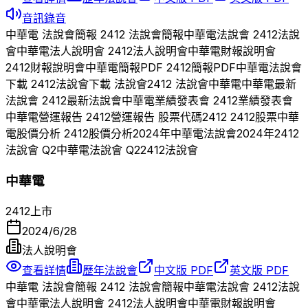
音訊錄音
中華電
法說會簡報
2412
法說會簡報
中華電
法說會
2412
法說
會
中華電
法人說明會
2412
法人說明會
中華電
財報說明會
2412
財報說明會
中華電
簡報PDF
2412
簡報PDF
中華電
法說會
下載
2412
法說會下載 法說會
2412
法說會
中華電
中華電
最新
法說會
2412
最新法說會
中華電
業績發表會
2412
業績發表會
中華電
營運報告
2412
營運報告 股票代碼
2412
2412
股票
中華
電
股價分析
2412
股價分析
2024
年
中華電
法說會
2024
年
2412
法說會 Q
2
中華電
法說會 Q
2
2412
法說會
中華電
2412
上市
2024/6/28
法人說明會
查看詳情
歷年法說會
中文版 PDF
英文版 PDF
中華電
法說會簡報
2412
法說會簡報
中華電
法說會
2412
法說
會
中華電
法人說明會
2412
法人說明會
中華電
財報說明會