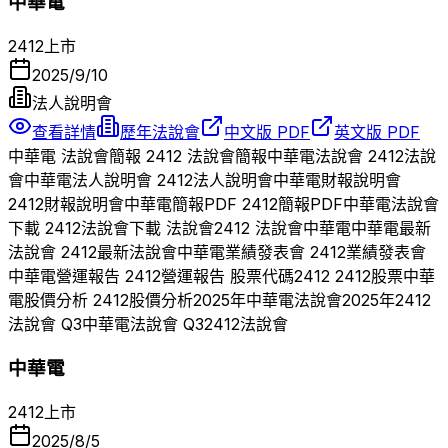
中華電
2412
上市
2025/9/10
法人說明會
查看詳情
歷年法說會
中文版 PDF
英文版 PDF
中華電
法說會簡報
2412
法說會簡報
中華電
法說會
2412
法說
會
中華電
法人說明會
2412
法人說明會
中華電
財報說明會
2412
財報說明會
中華電
簡報PDF
2412
簡報PDF
中華電
法說會
下載
2412
法說會下載 法說會
2412
法說會
中華電
中華電
最新
法說會
2412
最新法說會
中華電
業績發表會
2412
業績發表會
中華電
營運報告
2412
營運報告 股票代碼
2412
2412
股票
中華
電
股價分析
2412
股價分析
2025
年
中華電
法說會
2025
年
2412
法說會 Q
3
中華電
法說會 Q
3
2412
法說會
中華電
2412
上市
2025/8/5