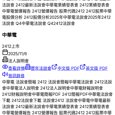
法說會
2412
最新法說會
中華電
業績發表會
2412
業績發表會
中華電
營運報告
2412
營運報告 股票代碼
2412
2412
股票
中華
電
股價分析
2412
股價分析
2025
年
中華電
法說會
2025
年
2412
法說會 Q
4
中華電
法說會 Q
4
2412
法說會
中華電
2412
上市
2025/11/6
法人說明會
查看詳情
歷年法說會
中文版 PDF
英文版 PDF
音訊錄音
中華電
法說會簡報
2412
法說會簡報
中華電
法說會
2412
法說
會
中華電
法人說明會
2412
法人說明會
中華電
財報說明會
2412
財報說明會
中華電
簡報PDF
2412
簡報PDF
中華電
法說會
下載
2412
法說會下載 法說會
2412
法說會
中華電
中華電
最新
法說會
2412
最新法說會
中華電
業績發表會
2412
業績發表會
中華電
營運報告
2412
營運報告 股票代碼
2412
2412
股票
中華