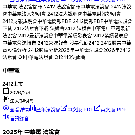
中華電
法說會簡報
2412
法說會簡報
中華電
法說會
2412
法說
會
中華電
法人說明會
2412
法人說明會
中華電
財報說明會
2412
財報說明會
中華電
簡報PDF
2412
簡報PDF
中華電
法說會
下載
2412
法說會下載 法說會
2412
法說會
中華電
中華電
最新
法說會
2412
最新法說會
中華電
業績發表會
2412
業績發表會
中華電
營運報告
2412
營運報告 股票代碼
2412
2412
股票
中華
電
股價分析
2412
股價分析
2026
年
中華電
法說會
2026
年
2412
法說會 Q
1
中華電
法說會 Q
1
2412
法說會
中華電
2412
上市
2026/2/3
法人說明會
查看詳情
歷年法說會
中文版 PDF
英文版 PDF
音訊錄音
2025
年
中華電
法說會