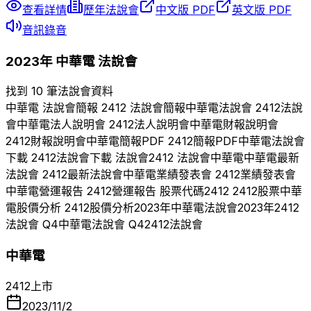
查看詳情
歷年法說會
中文版 PDF
英文版 PDF
音訊錄音
2023
年
中華電
法說會
找到 10 筆法說會資料
中華電
法說會簡報
2412
法說會簡報
中華電
法說會
2412
法說
會
中華電
法人說明會
2412
法人說明會
中華電
財報說明會
2412
財報說明會
中華電
簡報PDF
2412
簡報PDF
中華電
法說會
下載
2412
法說會下載 法說會
2412
法說會
中華電
中華電
最新
法說會
2412
最新法說會
中華電
業績發表會
2412
業績發表會
中華電
營運報告
2412
營運報告 股票代碼
2412
2412
股票
中華
電
股價分析
2412
股價分析
2023
年
中華電
法說會
2023
年
2412
法說會 Q
4
中華電
法說會 Q
4
2412
法說會
中華電
2412
上市
2023/11/2