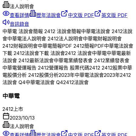
法人說明會
查看詳情
歷年法說會
中文版 PDF
英文版 PDF
音訊錄音
中華電
法說會簡報
2412
法說會簡報
中華電
法說會
2412
法說
會
中華電
法人說明會
2412
法人說明會
中華電
財報說明會
2412
財報說明會
中華電
簡報PDF
2412
簡報PDF
中華電
法說會
下載
2412
法說會下載 法說會
2412
法說會
中華電
中華電
最新
法說會
2412
最新法說會
中華電
業績發表會
2412
業績發表會
中華電
營運報告
2412
營運報告 股票代碼
2412
2412
股票
中華
電
股價分析
2412
股價分析
2023
年
中華電
法說會
2023
年
2412
法說會 Q
4
中華電
法說會 Q
4
2412
法說會
中華電
2412
上市
2023/10/13
法人說明會
查看詳情
歷年法說會
中文版 PDF
英文版 PDF