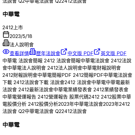
法說會 Q
2
中華電
法說會 Q
2
2412
法說會
中華電
2412
上市
2023/5/18
法人說明會
查看詳情
歷年法說會
中文版 PDF
英文版 PDF
中華電
法說會簡報
2412
法說會簡報
中華電
法說會
2412
法說
會
中華電
法人說明會
2412
法人說明會
中華電
財報說明會
2412
財報說明會
中華電
簡報PDF
2412
簡報PDF
中華電
法說會
下載
2412
法說會下載 法說會
2412
法說會
中華電
中華電
最新
法說會
2412
最新法說會
中華電
業績發表會
2412
業績發表會
中華電
營運報告
2412
營運報告 股票代碼
2412
2412
股票
中華
電
股價分析
2412
股價分析
2023
年
中華電
法說會
2023
年
2412
法說會 Q
2
中華電
法說會 Q
2
2412
法說會
中華電