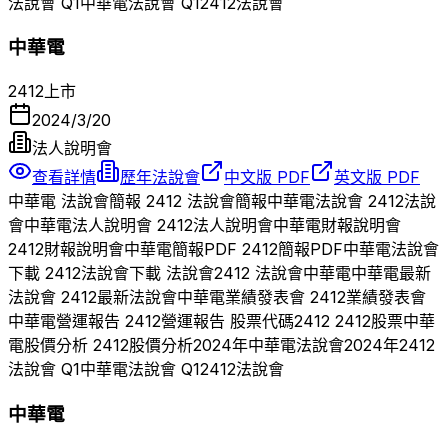
法說會 Q
1
中華電
法說會 Q
1
2412
法說會
中華電
2412
上市
2024/3/20
法人說明會
查看詳情
歷年法說會
中文版 PDF
英文版 PDF
中華電
法說會簡報
2412
法說會簡報
中華電
法說會
2412
法說
會
中華電
法人說明會
2412
法人說明會
中華電
財報說明會
2412
財報說明會
中華電
簡報PDF
2412
簡報PDF
中華電
法說會
下載
2412
法說會下載 法說會
2412
法說會
中華電
中華電
最新
法說會
2412
最新法說會
中華電
業績發表會
2412
業績發表會
中華電
營運報告
2412
營運報告 股票代碼
2412
2412
股票
中華
電
股價分析
2412
股價分析
2024
年
中華電
法說會
2024
年
2412
法說會 Q
1
中華電
法說會 Q
1
2412
法說會
中華電