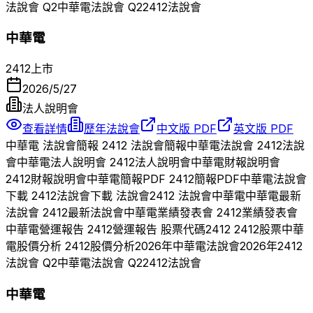
法說會 Q
2
中華電
法說會 Q
2
2412
法說會
中華電
2412
上市
2026/5/27
法人說明會
查看詳情
歷年法說會
中文版 PDF
英文版 PDF
中華電
法說會簡報
2412
法說會簡報
中華電
法說會
2412
法說
會
中華電
法人說明會
2412
法人說明會
中華電
財報說明會
2412
財報說明會
中華電
簡報PDF
2412
簡報PDF
中華電
法說會
下載
2412
法說會下載 法說會
2412
法說會
中華電
中華電
最新
法說會
2412
最新法說會
中華電
業績發表會
2412
業績發表會
中華電
營運報告
2412
營運報告 股票代碼
2412
2412
股票
中華
電
股價分析
2412
股價分析
2026
年
中華電
法說會
2026
年
2412
法說會 Q
2
中華電
法說會 Q
2
2412
法說會
中華電