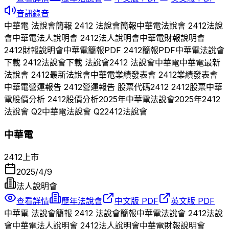
音訊錄音
中華電
法說會簡報
2412
法說會簡報
中華電
法說會
2412
法說
會
中華電
法人說明會
2412
法人說明會
中華電
財報說明會
2412
財報說明會
中華電
簡報PDF
2412
簡報PDF
中華電
法說會
下載
2412
法說會下載 法說會
2412
法說會
中華電
中華電
最新
法說會
2412
最新法說會
中華電
業績發表會
2412
業績發表會
中華電
營運報告
2412
營運報告 股票代碼
2412
2412
股票
中華
電
股價分析
2412
股價分析
2025
年
中華電
法說會
2025
年
2412
法說會 Q
2
中華電
法說會 Q
2
2412
法說會
中華電
2412
上市
2025/4/9
法人說明會
查看詳情
歷年法說會
中文版 PDF
英文版 PDF
中華電
法說會簡報
2412
法說會簡報
中華電
法說會
2412
法說
會
中華電
法人說明會
2412
法人說明會
中華電
財報說明會