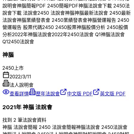
說明會
神腦
簡報PDF
2450
簡報PDF
神腦
法說會下載
2450
法
說會下載 法說會
2450
法說會
神腦
神腦
最新法說會
2450
最新
法說會
神腦
業績發表會
2450
業績發表會
神腦
營運報告
2450
營運報告 股票代碼
2450
2450
股票
神腦
股價分析
2450
股價
分析
2022
年
神腦
法說會
2022
年
2450
法說會 Q
1
神腦
法說會
Q
1
2450
法說會
神腦
2450
上市
2022/3/11
法人說明會
查看詳情
歷年法說會
中文版 PDF
英文版 PDF
2021
年
神腦
法說會
找到 2 筆法說會資料
神腦
法說會簡報
2450
法說會簡報
神腦
法說會
2450
法說會