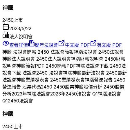
神腦
2450
上市
2023/5/22
法人說明會
查看詳情
歷年法說會
中文版 PDF
英文版 PDF
神腦
法說會簡報
2450
法說會簡報
神腦
法說會
2450
法說會
神腦
法人說明會
2450
法人說明會
神腦
財報說明會
2450
財報
說明會
神腦
簡報PDF
2450
簡報PDF
神腦
法說會下載
2450
法
說會下載 法說會
2450
法說會
神腦
神腦
最新法說會
2450
最新
法說會
神腦
業績發表會
2450
業績發表會
神腦
營運報告
2450
營運報告 股票代碼
2450
2450
股票
神腦
股價分析
2450
股價
分析
2023
年
神腦
法說會
2023
年
2450
法說會 Q
1
神腦
法說會
Q
1
2450
法說會
神腦
2450
上市