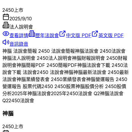
2450
上市
2025/9/10
法人說明會
查看詳情
歷年法說會
中文版 PDF
英文版 PDF
音訊錄音
神腦
法說會簡報
2450
法說會簡報
神腦
法說會
2450
法說會
神腦
法人說明會
2450
法人說明會
神腦
財報說明會
2450
財報
說明會
神腦
簡報PDF
2450
簡報PDF
神腦
法說會下載
2450
法
說會下載 法說會
2450
法說會
神腦
神腦
最新法說會
2450
最新
法說會
神腦
業績發表會
2450
業績發表會
神腦
營運報告
2450
營運報告 股票代碼
2450
2450
股票
神腦
股價分析
2450
股價
分析
2025
年
神腦
法說會
2025
年
2450
法說會 Q
2
神腦
法說會
Q
2
2450
法說會
神腦
2450
上市