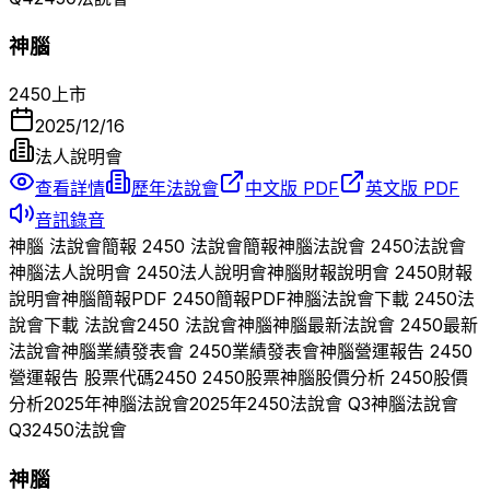
神腦
2450
上市
2025/12/16
法人說明會
查看詳情
歷年法說會
中文版 PDF
英文版 PDF
音訊錄音
神腦
法說會簡報
2450
法說會簡報
神腦
法說會
2450
法說會
神腦
法人說明會
2450
法人說明會
神腦
財報說明會
2450
財報
說明會
神腦
簡報PDF
2450
簡報PDF
神腦
法說會下載
2450
法
說會下載 法說會
2450
法說會
神腦
神腦
最新法說會
2450
最新
法說會
神腦
業績發表會
2450
業績發表會
神腦
營運報告
2450
營運報告 股票代碼
2450
2450
股票
神腦
股價分析
2450
股價
分析
2025
年
神腦
法說會
2025
年
2450
法說會 Q
3
神腦
法說會
Q
3
2450
法說會
神腦