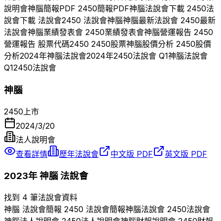
說明會
神腦
簡報PDF
2450
簡報PDF
神腦
法說會下載
2450
法
說會下載 法說會
2450
法說會
神腦
神腦
最新法說會
2450
最新
法說會
神腦
業績發表會
2450
業績發表會
神腦
營運報告
2450
營運報告 股票代碼
2450
2450
股票
神腦
股價分析
2450
股價
分析
2024
年
神腦
法說會
2024
年
2450
法說會 Q
1
神腦
法說會
Q
1
2450
法說會
神腦
2450
上市
2024/3/20
法人說明會
查看詳情
歷年法說會
中文版 PDF
英文版 PDF
2023
年
神腦
法說會
找到 4 筆法說會資料
神腦
法說會簡報
2450
法說會簡報
神腦
法說會
2450
法說會