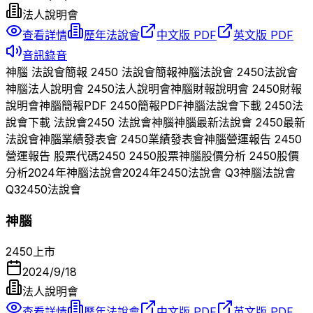
法人說明會
查看詳情
歷年法說會
中文版 PDF
英文版 PDF
音訊錄音
神腦
法說會簡報
2450
法說會簡報
神腦
法說會
2450
法說會
神腦
法人說明會
2450
法人說明會
神腦
財報說明會
2450
財報
說明會
神腦
簡報PDF
2450
簡報PDF
神腦
法說會下載
2450
法
說會下載 法說會
2450
法說會
神腦
神腦
最新法說會
2450
最新
法說會
神腦
業績發表會
2450
業績發表會
神腦
營運報告
2450
營運報告 股票代碼
2450
2450
股票
神腦
股價分析
2450
股價
分析
2024
年
神腦
法說會
2024
年
2450
法說會 Q
3
神腦
法說會
Q
3
2450
法說會
神腦
2450
上市
2024/9/18
法人說明會
查看詳情
歷年法說會
中文版 PDF
英文版 PDF