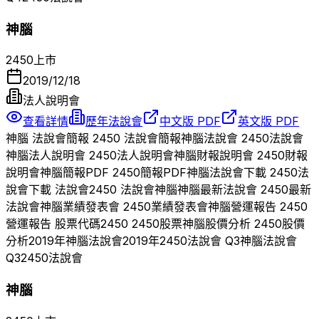
神腦
2450
上市
2019/12/18
法人說明會
查看詳情
歷年法說會
中文版 PDF
英文版 PDF
神腦
法說會簡報
2450
法說會簡報
神腦
法說會
2450
法說會
神腦
法人說明會
2450
法人說明會
神腦
財報說明會
2450
財報
說明會
神腦
簡報PDF
2450
簡報PDF
神腦
法說會下載
2450
法
說會下載 法說會
2450
法說會
神腦
神腦
最新法說會
2450
最新
法說會
神腦
業績發表會
2450
業績發表會
神腦
營運報告
2450
營運報告 股票代碼
2450
2450
股票
神腦
股價分析
2450
股價
分析
2019
年
神腦
法說會
2019
年
2450
法說會 Q
3
神腦
法說會
Q
3
2450
法說會
神腦