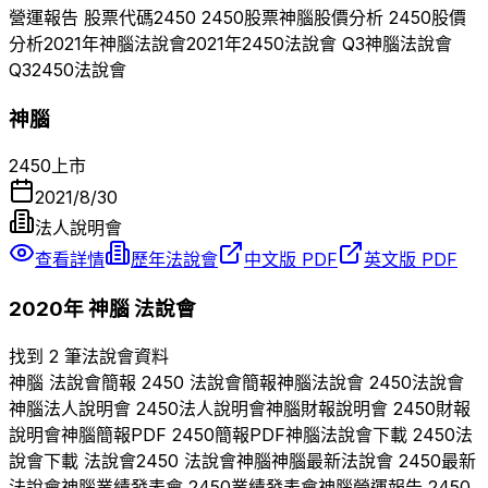
營運報告 股票代碼
2450
2450
股票
神腦
股價分析
2450
股價
分析
2021
年
神腦
法說會
2021
年
2450
法說會 Q
3
神腦
法說會
Q
3
2450
法說會
神腦
2450
上市
2021/8/30
法人說明會
查看詳情
歷年法說會
中文版 PDF
英文版 PDF
2020
年
神腦
法說會
找到 2 筆法說會資料
神腦
法說會簡報
2450
法說會簡報
神腦
法說會
2450
法說會
神腦
法人說明會
2450
法人說明會
神腦
財報說明會
2450
財報
說明會
神腦
簡報PDF
2450
簡報PDF
神腦
法說會下載
2450
法
說會下載 法說會
2450
法說會
神腦
神腦
最新法說會
2450
最新
法說會
神腦
業績發表會
2450
業績發表會
神腦
營運報告
2450