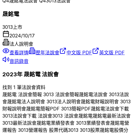
Q
4
晟銘電
法說會 Q
4
3013
法說會
晟銘電
3013
上市
2024/10/17
法人說明會
查看詳情
歷年法說會
中文版 PDF
英文版 PDF
音訊錄音
2023
年
晟銘電
法說會
找到 1 筆法說會資料
晟銘電
法說會簡報
3013
法說會簡報
晟銘電
法說會
3013
法說
會
晟銘電
法人說明會
3013
法人說明會
晟銘電
財報說明會
3013
財報說明會
晟銘電
簡報PDF
3013
簡報PDF
晟銘電
法說會下載
3013
法說會下載 法說會
3013
法說會
晟銘電
晟銘電
最新法說會
3013
最新法說會
晟銘電
業績發表會
3013
業績發表會
晟銘電
營
運報告
3013
營運報告 股票代碼
3013
3013
股票
晟銘電
股價分