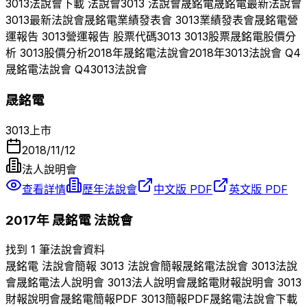
3013
法說會下載 法說會
3013
法說會
晟銘電
晟銘電
最新法說會
3013
最新法說會
晟銘電
業績發表會
3013
業績發表會
晟銘電
營
運報告
3013
營運報告 股票代碼
3013
3013
股票
晟銘電
股價分
析
3013
股價分析
2018
年
晟銘電
法說會
2018
年
3013
法說會 Q
4
晟銘電
法說會 Q
4
3013
法說會
晟銘電
3013
上市
2018/11/12
法人說明會
查看詳情
歷年法說會
中文版 PDF
英文版 PDF
2017
年
晟銘電
法說會
找到 1 筆法說會資料
晟銘電
法說會簡報
3013
法說會簡報
晟銘電
法說會
3013
法說
會
晟銘電
法人說明會
3013
法人說明會
晟銘電
財報說明會
3013
財報說明會
晟銘電
簡報PDF
3013
簡報PDF
晟銘電
法說會下載