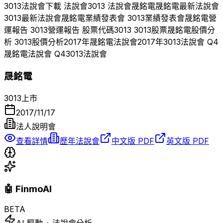
3013
法說會下載 法說會
3013
法說會
晟銘電
晟銘電
最新法說會
3013
最新法說會
晟銘電
業績發表會
3013
業績發表會
晟銘電
營
運報告
3013
營運報告 股票代碼
3013
3013
股票
晟銘電
股價分
析
3013
股價分析
2017
年
晟銘電
法說會
2017
年
3013
法說會 Q
4
晟銘電
法說會 Q
4
3013
法說會
晟銘電
3013
上市
2017/11/17
法人說明會
查看詳情
歷年法說會
中文版 PDF
英文版 PDF
🤖 FinmoAI
BETA