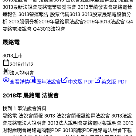
3013
最新法說會
晟銘電
業績發表會
3013
業績發表會
晟銘電
營
運報告
3013
營運報告 股票代碼
3013
3013
股票
晟銘電
股價分
析
3013
股價分析
2019
年
晟銘電
法說會
2019
年
3013
法說會 Q
4
晟銘電
法說會 Q
4
3013
法說會
晟銘電
3013
上市
2019/11/12
法人說明會
查看詳情
歷年法說會
中文版 PDF
英文版 PDF
2018
年
晟銘電
法說會
找到 1 筆法說會資料
晟銘電
法說會簡報
3013
法說會簡報
晟銘電
法說會
3013
法說
會
晟銘電
法人說明會
3013
法人說明會
晟銘電
財報說明會
3013
財報說明會
晟銘電
簡報PDF
3013
簡報PDF
晟銘電
法說會下載