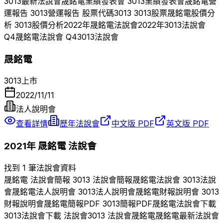
3013
最新法說會
晟銘電
業績發表會
3013
業績發表會
晟銘電
營
運報告
3013
營運報告 股票代碼
3013
3013
股票
晟銘電
股價分
析
3013
股價分析
2022
年
晟銘電
法說會
2022
年
3013
法說會
Q
4
晟銘電
法說會 Q
4
3013
法說會
晟銘電
3013
上市
2022/11/11
法人說明會
查看詳情
歷年法說會
中文版 PDF
英文版 PDF
2021
年
晟銘電
法說會
找到 1 筆法說會資料
晟銘電
法說會簡報
3013
法說會簡報
晟銘電
法說會
3013
法說
會
晟銘電
法人說明會
3013
法人說明會
晟銘電
財報說明會
3013
財報說明會
晟銘電
簡報PDF
3013
簡報PDF
晟銘電
法說會下載
3013
法說會下載 法說會
3013
法說會
晟銘電
晟銘電
最新法說會