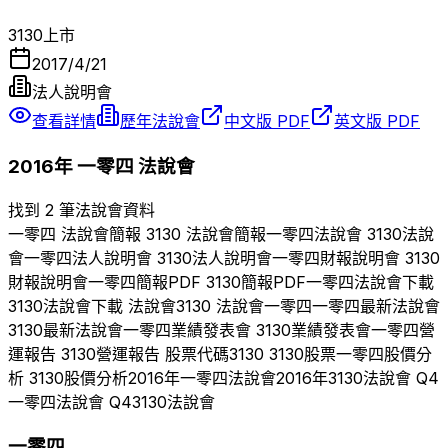
3130
上市
2017/4/21
法人說明會
查看詳情
歷年法說會
中文版 PDF
英文版 PDF
2016
年
一零四
法說會
找到 2 筆法說會資料
一零四
法說會簡報
3130
法說會簡報
一零四
法說會
3130
法說
會
一零四
法人說明會
3130
法人說明會
一零四
財報說明會
3130
財報說明會
一零四
簡報PDF
3130
簡報PDF
一零四
法說會下載
3130
法說會下載 法說會
3130
法說會
一零四
一零四
最新法說會
3130
最新法說會
一零四
業績發表會
3130
業績發表會
一零四
營
運報告
3130
營運報告 股票代碼
3130
3130
股票
一零四
股價分
析
3130
股價分析
2016
年
一零四
法說會
2016
年
3130
法說會 Q
4
一零四
法說會 Q
4
3130
法說會
一零四