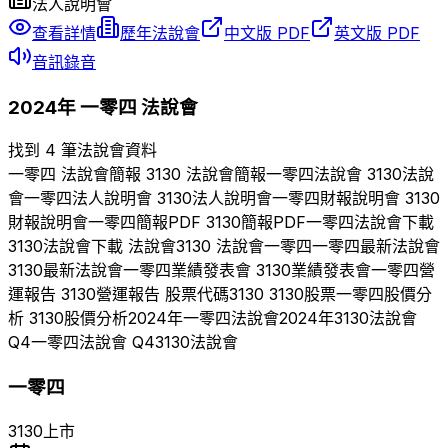
法人說明會
查看詳情
歷年法說會
中文版 PDF
英文版 PDF
音訊錄音
2024
年
一零四
法說會
找到 4 筆法說會資料
一零四
法說會簡報
3130
法說會簡報
一零四
法說會
3130
法說
會
一零四
法人說明會
3130
法人說明會
一零四
財報說明會
3130
財報說明會
一零四
簡報PDF
3130
簡報PDF
一零四
法說會下載
3130
法說會下載 法說會
3130
法說會
一零四
一零四
最新法說會
3130
最新法說會
一零四
業績發表會
3130
業績發表會
一零四
營
運報告
3130
營運報告 股票代碼
3130
3130
股票
一零四
股價分
析
3130
股價分析
2024
年
一零四
法說會
2024
年
3130
法說會
Q
4
一零四
法說會 Q
4
3130
法說會
一零四
3130
上市