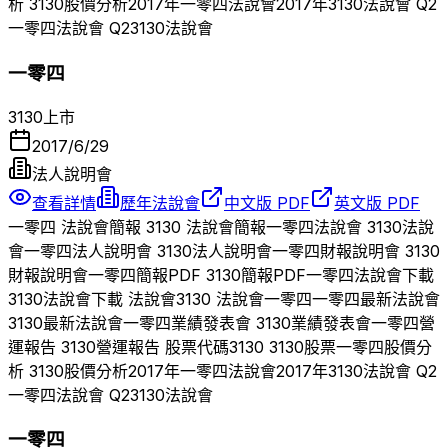
析
3130
股價分析
2017
年
一零四
法說會
2017
年
3130
法說會 Q
2
一零四
法說會 Q
2
3130
法說會
一零四
3130
上市
2017/6/29
法人說明會
查看詳情
歷年法說會
中文版 PDF
英文版 PDF
一零四
法說會簡報
3130
法說會簡報
一零四
法說會
3130
法說
會
一零四
法人說明會
3130
法人說明會
一零四
財報說明會
3130
財報說明會
一零四
簡報PDF
3130
簡報PDF
一零四
法說會下載
3130
法說會下載 法說會
3130
法說會
一零四
一零四
最新法說會
3130
最新法說會
一零四
業績發表會
3130
業績發表會
一零四
營
運報告
3130
營運報告 股票代碼
3130
3130
股票
一零四
股價分
析
3130
股價分析
2017
年
一零四
法說會
2017
年
3130
法說會 Q
2
一零四
法說會 Q
2
3130
法說會
一零四