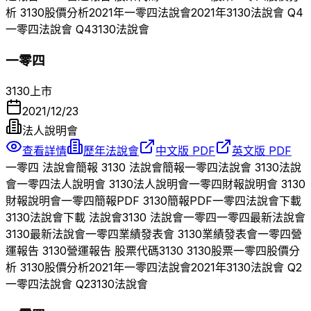
析
3130
股價分析
2021
年
一零四
法說會
2021
年
3130
法說會 Q
4
一零四
法說會 Q
4
3130
法說會
一零四
3130
上市
2021/12/23
法人說明會
查看詳情
歷年法說會
中文版 PDF
英文版 PDF
一零四
法說會簡報
3130
法說會簡報
一零四
法說會
3130
法說
會
一零四
法人說明會
3130
法人說明會
一零四
財報說明會
3130
財報說明會
一零四
簡報PDF
3130
簡報PDF
一零四
法說會下載
3130
法說會下載 法說會
3130
法說會
一零四
一零四
最新法說會
3130
最新法說會
一零四
業績發表會
3130
業績發表會
一零四
營
運報告
3130
營運報告 股票代碼
3130
3130
股票
一零四
股價分
析
3130
股價分析
2021
年
一零四
法說會
2021
年
3130
法說會 Q
2
一零四
法說會 Q
2
3130
法說會