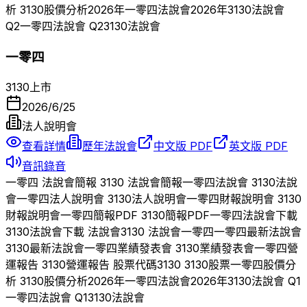
析
3130
股價分析
2026
年
一零四
法說會
2026
年
3130
法說會
Q
2
一零四
法說會 Q
2
3130
法說會
一零四
3130
上市
2026/6/25
法人說明會
查看詳情
歷年法說會
中文版 PDF
英文版 PDF
音訊錄音
一零四
法說會簡報
3130
法說會簡報
一零四
法說會
3130
法說
會
一零四
法人說明會
3130
法人說明會
一零四
財報說明會
3130
財報說明會
一零四
簡報PDF
3130
簡報PDF
一零四
法說會下載
3130
法說會下載 法說會
3130
法說會
一零四
一零四
最新法說會
3130
最新法說會
一零四
業績發表會
3130
業績發表會
一零四
營
運報告
3130
營運報告 股票代碼
3130
3130
股票
一零四
股價分
析
3130
股價分析
2026
年
一零四
法說會
2026
年
3130
法說會 Q
1
一零四
法說會 Q
1
3130
法說會