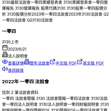
3130
最新法說會
一零四
業績發表會
3130
業績發表會
一零四
營
運報告
3130
營運報告 股票代碼
3130
3130
股票
一零四
股價分
析
3130
股價分析
2023
年
一零四
法說會
2023
年
3130
法說會 Q
2
一零四
法說會 Q
2
3130
法說會
一零四
3130
上市
2023/6/21
法人說明會
查看詳情
歷年法說會
中文版 PDF
英文版 PDF
音訊錄音
2022
年
一零四
法說會
找到 2 筆法說會資料
一零四
法說會簡報
3130
法說會簡報
一零四
法說會
3130
法說
會
一零四
法人說明會
3130
法人說明會
一零四
財報說明會
3130
財報說明會
一零四
簡報PDF
3130
簡報PDF
一零四
法說會下載