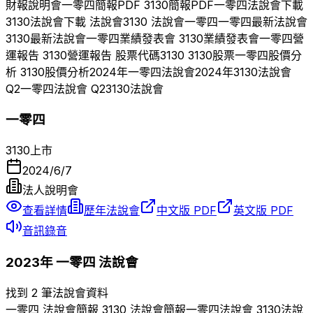
財報說明會
一零四
簡報PDF
3130
簡報PDF
一零四
法說會下載
3130
法說會下載 法說會
3130
法說會
一零四
一零四
最新法說會
3130
最新法說會
一零四
業績發表會
3130
業績發表會
一零四
營
運報告
3130
營運報告 股票代碼
3130
3130
股票
一零四
股價分
析
3130
股價分析
2024
年
一零四
法說會
2024
年
3130
法說會
Q
2
一零四
法說會 Q
2
3130
法說會
一零四
3130
上市
2024/6/7
法人說明會
查看詳情
歷年法說會
中文版 PDF
英文版 PDF
音訊錄音
2023
年
一零四
法說會
找到 2 筆法說會資料
一零四
法說會簡報
3130
法說會簡報
一零四
法說會
3130
法說