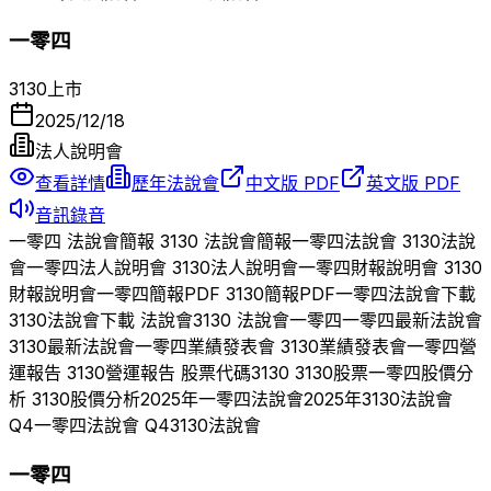
一零四
3130
上市
2025/12/18
法人說明會
查看詳情
歷年法說會
中文版 PDF
英文版 PDF
音訊錄音
一零四
法說會簡報
3130
法說會簡報
一零四
法說會
3130
法說
會
一零四
法人說明會
3130
法人說明會
一零四
財報說明會
3130
財報說明會
一零四
簡報PDF
3130
簡報PDF
一零四
法說會下載
3130
法說會下載 法說會
3130
法說會
一零四
一零四
最新法說會
3130
最新法說會
一零四
業績發表會
3130
業績發表會
一零四
營
運報告
3130
營運報告 股票代碼
3130
3130
股票
一零四
股價分
析
3130
股價分析
2025
年
一零四
法說會
2025
年
3130
法說會
Q
4
一零四
法說會 Q
4
3130
法說會
一零四