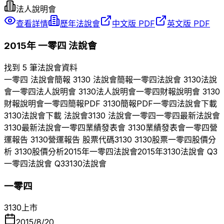
法人說明會
查看詳情
歷年法說會
中文版 PDF
英文版 PDF
2015
年
一零四
法說會
找到 5 筆法說會資料
一零四
法說會簡報
3130
法說會簡報
一零四
法說會
3130
法說
會
一零四
法人說明會
3130
法人說明會
一零四
財報說明會
3130
財報說明會
一零四
簡報PDF
3130
簡報PDF
一零四
法說會下載
3130
法說會下載 法說會
3130
法說會
一零四
一零四
最新法說會
3130
最新法說會
一零四
業績發表會
3130
業績發表會
一零四
營
運報告
3130
營運報告 股票代碼
3130
3130
股票
一零四
股價分
析
3130
股價分析
2015
年
一零四
法說會
2015
年
3130
法說會 Q
3
一零四
法說會 Q
3
3130
法說會
一零四
3130
上市
2015/8/20