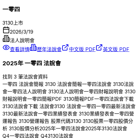
一零四
3130
上市
2026/3/19
法人說明會
查看詳情
歷年法說會
中文版 PDF
英文版 PDF
2025
年
一零四
法說會
找到 3 筆法說會資料
一零四
法說會簡報
3130
法說會簡報
一零四
法說會
3130
法說
會
一零四
法人說明會
3130
法人說明會
一零四
財報說明會
3130
財報說明會
一零四
簡報PDF
3130
簡報PDF
一零四
法說會下載
3130
法說會下載 法說會
3130
法說會
一零四
一零四
最新法說會
3130
最新法說會
一零四
業績發表會
3130
業績發表會
一零四
營
運報告
3130
營運報告 股票代碼
3130
3130
股票
一零四
股價分
析
3130
股價分析
2025
年
一零四
法說會
2025
年
3130
法說會
Q
4
一零四
法說會 Q
4
3130
法說會