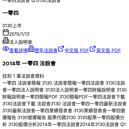
一零四
法說會 Q
1
3130
法說會
一零四
3130
上市
2015/1/13
法人說明會
查看詳情
歷年法說會
中文版 PDF
英文版 PDF
2014
年
一零四
法說會
找到 1 筆法說會資料
一零四
法說會簡報
3130
法說會簡報
一零四
法說會
3130
法說
會
一零四
法人說明會
3130
法人說明會
一零四
財報說明會
3130
財報說明會
一零四
簡報PDF
3130
簡報PDF
一零四
法說會下載
3130
法說會下載 法說會
3130
法說會
一零四
一零四
最新法說會
3130
最新法說會
一零四
業績發表會
3130
業績發表會
一零四
營
運報告
3130
營運報告 股票代碼
3130
3130
股票
一零四
股價分
析
3130
股價分析
2014
年
一零四
法說會
2014
年
3130
法說會 Q
1