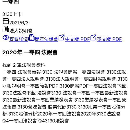
一零四
3130
上市
2021/6/3
法人說明會
查看詳情
歷年法說會
中文版 PDF
英文版 PDF
2020
年
一零四
法說會
找到 2 筆法說會資料
一零四
法說會簡報
3130
法說會簡報
一零四
法說會
3130
法說
會
一零四
法人說明會
3130
法人說明會
一零四
財報說明會
3130
財報說明會
一零四
簡報PDF
3130
簡報PDF
一零四
法說會下載
3130
法說會下載 法說會
3130
法說會
一零四
一零四
最新法說會
3130
最新法說會
一零四
業績發表會
3130
業績發表會
一零四
營
運報告
3130
營運報告 股票代碼
3130
3130
股票
一零四
股價分
析
3130
股價分析
2020
年
一零四
法說會
2020
年
3130
法說會
Q
4
一零四
法說會 Q
4
3130
法說會