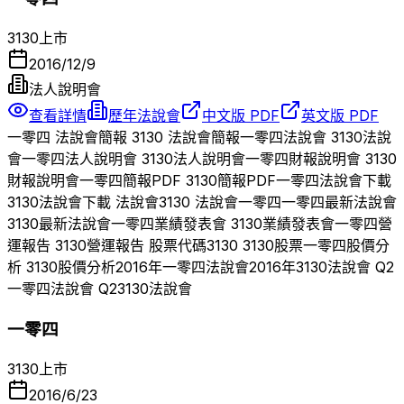
3130
上市
2016/12/9
法人說明會
查看詳情
歷年法說會
中文版 PDF
英文版 PDF
一零四
法說會簡報
3130
法說會簡報
一零四
法說會
3130
法說
會
一零四
法人說明會
3130
法人說明會
一零四
財報說明會
3130
財報說明會
一零四
簡報PDF
3130
簡報PDF
一零四
法說會下載
3130
法說會下載 法說會
3130
法說會
一零四
一零四
最新法說會
3130
最新法說會
一零四
業績發表會
3130
業績發表會
一零四
營
運報告
3130
營運報告 股票代碼
3130
3130
股票
一零四
股價分
析
3130
股價分析
2016
年
一零四
法說會
2016
年
3130
法說會 Q
2
一零四
法說會 Q
2
3130
法說會
一零四
3130
上市
2016/6/23