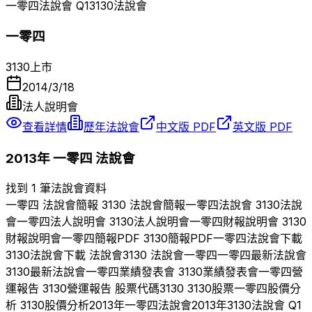
一零四
法說會 Q
1
3130
法說會
一零四
3130
上市
2014/3/18
法人說明會
查看詳情
歷年法說會
中文版 PDF
英文版 PDF
2013
年
一零四
法說會
找到 1 筆法說會資料
一零四
法說會簡報
3130
法說會簡報
一零四
法說會
3130
法說
會
一零四
法人說明會
3130
法人說明會
一零四
財報說明會
3130
財報說明會
一零四
簡報PDF
3130
簡報PDF
一零四
法說會下載
3130
法說會下載 法說會
3130
法說會
一零四
一零四
最新法說會
3130
最新法說會
一零四
業績發表會
3130
業績發表會
一零四
營
運報告
3130
營運報告 股票代碼
3130
3130
股票
一零四
股價分
析
3130
股價分析
2013
年
一零四
法說會
2013
年
3130
法說會 Q
1