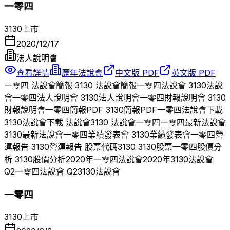
一零四
3130
上市
2020/12/17
法人說明會
查看詳情
歷年法說會
中文版 PDF
英文版 PDF
一零四
法說會簡報
3130
法說會簡報
一零四
法說會
3130
法說
會
一零四
法人說明會
3130
法人說明會
一零四
財報說明會
3130
財報說明會
一零四
簡報PDF
3130
簡報PDF
一零四
法說會下載
3130
法說會下載 法說會
3130
法說會
一零四
一零四
最新法說會
3130
最新法說會
一零四
業績發表會
3130
業績發表會
一零四
營
運報告
3130
營運報告 股票代碼
3130
3130
股票
一零四
股價分
析
3130
股價分析
2020
年
一零四
法說會
2020
年
3130
法說會
Q
2
一零四
法說會 Q
2
3130
法說會
一零四
3130
上市