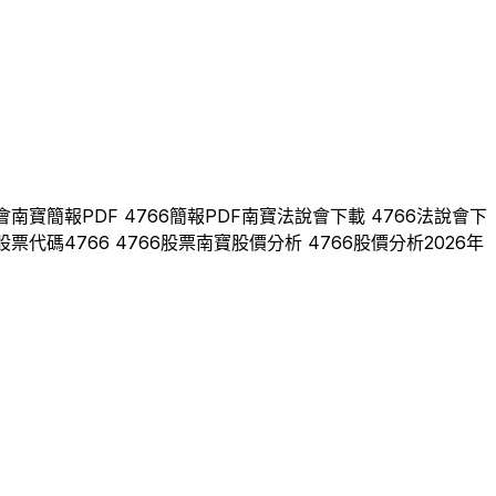
會
南寶
簡報PDF
4766
簡報PDF
南寶
法說會下載
4766
法說會下
股票代碼
4766
4766
股票
南寶
股價分析
4766
股價分析
2026
年