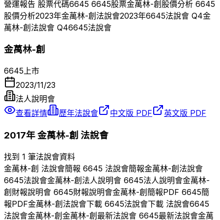
營運報告 股票代碼
6645
6645
股票
金萬林-創
股價分析
6645
股價分析
2023
年
金萬林-創
法說會
2023
年
6645
法說會 Q
4
金
萬林-創
法說會 Q
4
6645
法說會
金萬林-創
6645
上市
2023/11/23
法人說明會
查看詳情
歷年法說會
中文版 PDF
英文版 PDF
2017
年
金萬林-創
法說會
找到 1 筆法說會資料
金萬林-創
法說會簡報
6645
法說會簡報
金萬林-創
法說會
6645
法說會
金萬林-創
法人說明會
6645
法人說明會
金萬林-
創
財報說明會
6645
財報說明會
金萬林-創
簡報PDF
6645
簡
報PDF
金萬林-創
法說會下載
6645
法說會下載 法說會
6645
法說會
金萬林-創
金萬林-創
最新法說會
6645
最新法說會
金萬