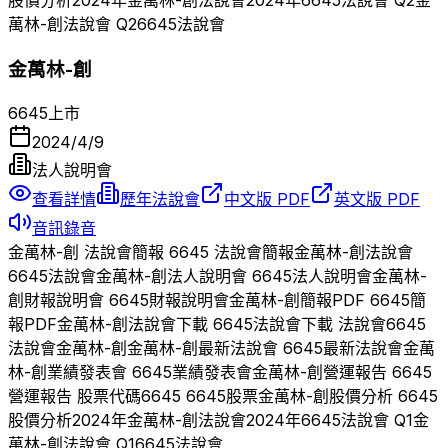
股價分析
2024
年
金萬林-創
法說會
2024
年
6645
法說會 Q
2
金
萬林-創
法說會 Q
2
6645
法說會
金萬林-創
6645
上市
2024/4/9
法人說明會
查看詳情
歷年法說會
中文版 PDF
英文版 PDF
音訊錄音
金萬林-創
法說會簡報
6645
法說會簡報
金萬林-創
法說會
6645
法說會
金萬林-創
法人說明會
6645
法人說明會
金萬林-
創
財報說明會
6645
財報說明會
金萬林-創
簡報PDF
6645
簡
報PDF
金萬林-創
法說會下載
6645
法說會下載 法說會
6645
法說會
金萬林-創
金萬林-創
最新法說會
6645
最新法說會
金萬
林-創
業績發表會
6645
業績發表會
金萬林-創
營運報告
6645
營運報告 股票代碼
6645
6645
股票
金萬林-創
股價分析
6645
股價分析
2024
年
金萬林-創
法說會
2024
年
6645
法說會 Q
1
金
萬林-創
法說會 Q
1
6645
法說會