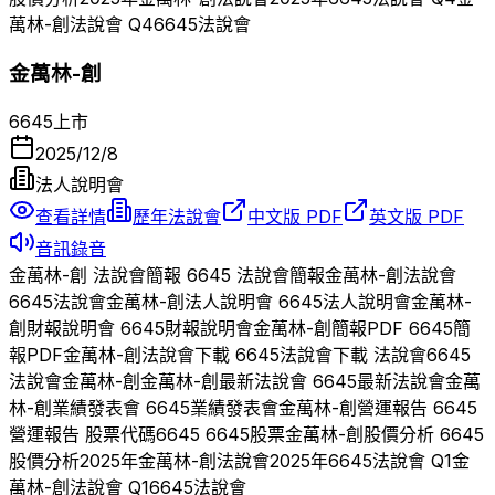
萬林-創
法說會 Q
4
6645
法說會
金萬林-創
6645
上市
2025/12/8
法人說明會
查看詳情
歷年法說會
中文版 PDF
英文版 PDF
音訊錄音
金萬林-創
法說會簡報
6645
法說會簡報
金萬林-創
法說會
6645
法說會
金萬林-創
法人說明會
6645
法人說明會
金萬林-
創
財報說明會
6645
財報說明會
金萬林-創
簡報PDF
6645
簡
報PDF
金萬林-創
法說會下載
6645
法說會下載 法說會
6645
法說會
金萬林-創
金萬林-創
最新法說會
6645
最新法說會
金萬
林-創
業績發表會
6645
業績發表會
金萬林-創
營運報告
6645
營運報告 股票代碼
6645
6645
股票
金萬林-創
股價分析
6645
股價分析
2025
年
金萬林-創
法說會
2025
年
6645
法說會 Q
1
金
萬林-創
法說會 Q
1
6645
法說會