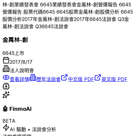
林-創
業績發表會
6645
業績發表會
金萬林-創
營運報告
6645
營運報告 股票代碼
6645
6645
股票
金萬林-創
股價分析
6645
股價分析
2017
年
金萬林-創
法說會
2017
年
6645
法說會 Q
3
金
萬林-創
法說會 Q
3
6645
法說會
金萬林-創
6645
上市
2017/8/17
法人說明會
查看詳情
歷年法說會
中文版 PDF
英文版 PDF
🤖 FinmoAI
BETA
AI 驅動 • 法說會分析