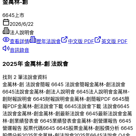
金萬林-創
6645
上市
2026/6/22
法人說明會
查看詳情
歷年法說會
中文版 PDF
英文版 PDF
音訊錄音
2025
年
金萬林-創
法說會
找到 2 筆法說會資料
金萬林-創
法說會簡報
6645
法說會簡報
金萬林-創
法說會
6645
法說會
金萬林-創
法人說明會
6645
法人說明會
金萬林-
創
財報說明會
6645
財報說明會
金萬林-創
簡報PDF
6645
簡
報PDF
金萬林-創
法說會下載
6645
法說會下載 法說會
6645
法說會
金萬林-創
金萬林-創
最新法說會
6645
最新法說會
金萬
林-創
業績發表會
6645
業績發表會
金萬林-創
營運報告
6645
營運報告 股票代碼
6645
6645
股票
金萬林-創
股價分析
6645
股價分析
2025
年
金萬林-創
法說會
2025
年
6645
法說會 Q
4
金