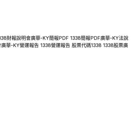
338
財報說明會
廣華-KY
簡報PDF
1338
簡報PDF
廣華-KY
法說
會
廣華-KY
營運報告
1338
營運報告 股票代碼
1338
1338
股票
廣