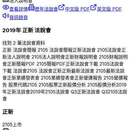
法人說明會
查看詳情
歷年法說會
中文版 PDF
英文版 PDF
音訊錄音
2019
年
正新
法說會
找到 2 筆法說會資料
正新
法說會簡報
2105
法說會簡報
正新
法說會
2105
法說會
正
新
法人說明會
2105
法人說明會
正新
財報說明會
2105
財報說明
會
正新
簡報PDF
2105
簡報PDF
正新
法說會下載
2105
法說會
下載 法說會
2105
法說會
正新
正新
最新法說會
2105
最新法說
會
正新
業績發表會
2105
業績發表會
正新
營運報告
2105
營運報
告 股票代碼
2105
2105
股票
正新
股價分析
2105
股價分析
2019
年
正新
法說會
2019
年
2105
法說會 Q
3
正新
法說會 Q
3
2105
法說
會
正新
2105
上市