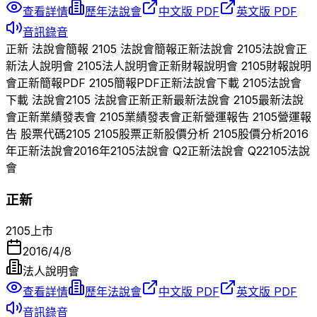
查看詳情
歷年法說會
中文版 PDF
英文版 PDF
音訊錄音
正新
法說會簡報
2105
法說會簡報
正新
法說會
2105
法說會
正
新
法人說明會
2105
法人說明會
正新
財報說明會
2105
財報說明
會
正新
簡報PDF
2105
簡報PDF
正新
法說會下載
2105
法說會
下載 法說會
2105
法說會
正新
正新
最新法說會
2105
最新法說
會
正新
業績發表會
2105
業績發表會
正新
營運報告
2105
營運報
告 股票代碼
2105
2105
股票
正新
股價分析
2105
股價分析
2016
年
正新
法說會
2016
年
2105
法說會 Q
2
正新
法說會 Q
2
2105
法說
會
正新
2105
上市
2016/4/8
法人說明會
查看詳情
歷年法說會
中文版 PDF
英文版 PDF
音訊錄音