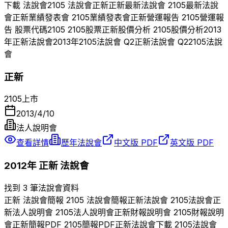
下載 法說會
2105
法說會
正新
正新
最新法說會
2105
最新法說
會
正新
業績發表會
2105
業績發表會
正新
營運報告
2105
營運報
告 股票代碼
2105
2105
股票
正新
股價分析
2105
股價分析
2013
年
正新
法說會
2013
年
2105
法說會 Q
2
正新
法說會 Q
2
2105
法說
會
正新
2105
上市
2013/4/10
法人說明會
查看詳情
歷年法說會
中文版 PDF
英文版 PDF
2012
年
正新
法說會
找到 3 筆法說會資料
正新
法說會簡報
2105
法說會簡報
正新
法說會
2105
法說會
正
新
法人說明會
2105
法人說明會
正新
財報說明會
2105
財報說明
會
正新
簡報PDF
2105
簡報PDF
正新
法說會下載
2105
法說會