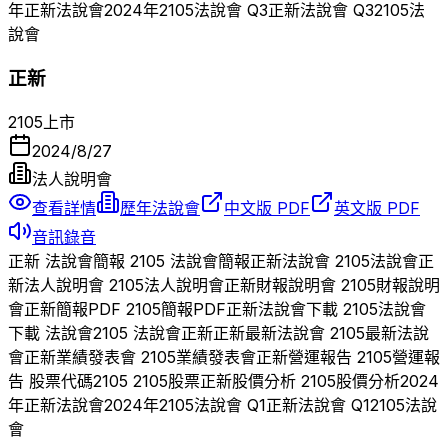
年
正新
法說會
2024
年
2105
法說會 Q
3
正新
法說會 Q
3
2105
法
說會
正新
2105
上市
2024/8/27
法人說明會
查看詳情
歷年法說會
中文版 PDF
英文版 PDF
音訊錄音
正新
法說會簡報
2105
法說會簡報
正新
法說會
2105
法說會
正
新
法人說明會
2105
法人說明會
正新
財報說明會
2105
財報說明
會
正新
簡報PDF
2105
簡報PDF
正新
法說會下載
2105
法說會
下載 法說會
2105
法說會
正新
正新
最新法說會
2105
最新法說
會
正新
業績發表會
2105
業績發表會
正新
營運報告
2105
營運報
告 股票代碼
2105
2105
股票
正新
股價分析
2105
股價分析
2024
年
正新
法說會
2024
年
2105
法說會 Q
1
正新
法說會 Q
1
2105
法說
會