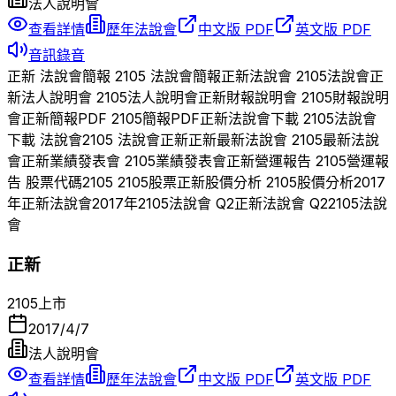
法人說明會
查看詳情
歷年法說會
中文版 PDF
英文版 PDF
音訊錄音
正新
法說會簡報
2105
法說會簡報
正新
法說會
2105
法說會
正
新
法人說明會
2105
法人說明會
正新
財報說明會
2105
財報說明
會
正新
簡報PDF
2105
簡報PDF
正新
法說會下載
2105
法說會
下載 法說會
2105
法說會
正新
正新
最新法說會
2105
最新法說
會
正新
業績發表會
2105
業績發表會
正新
營運報告
2105
營運報
告 股票代碼
2105
2105
股票
正新
股價分析
2105
股價分析
2017
年
正新
法說會
2017
年
2105
法說會 Q
2
正新
法說會 Q
2
2105
法說
會
正新
2105
上市
2017/4/7
法人說明會
查看詳情
歷年法說會
中文版 PDF
英文版 PDF