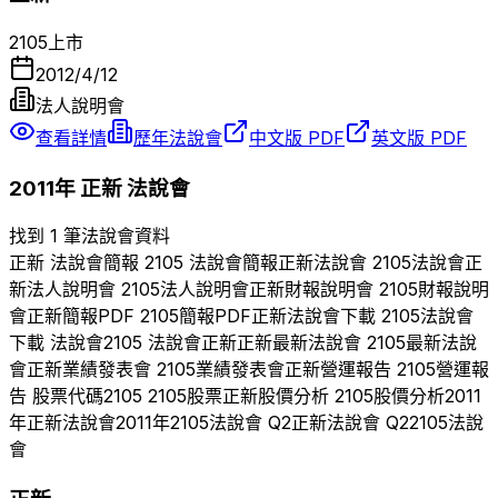
2105
上市
2012/4/12
法人說明會
查看詳情
歷年法說會
中文版 PDF
英文版 PDF
2011
年
正新
法說會
找到 1 筆法說會資料
正新
法說會簡報
2105
法說會簡報
正新
法說會
2105
法說會
正
新
法人說明會
2105
法人說明會
正新
財報說明會
2105
財報說明
會
正新
簡報PDF
2105
簡報PDF
正新
法說會下載
2105
法說會
下載 法說會
2105
法說會
正新
正新
最新法說會
2105
最新法說
會
正新
業績發表會
2105
業績發表會
正新
營運報告
2105
營運報
告 股票代碼
2105
2105
股票
正新
股價分析
2105
股價分析
2011
年
正新
法說會
2011
年
2105
法說會 Q
2
正新
法說會 Q
2
2105
法說
會