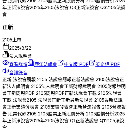
告 股票代碼
2105
2105
股票
正新
股價分析
2105
股價分析
2025
年
正新
法說會
2025
年
2105
法說會 Q
3
正新
法說會 Q
3
2105
法說
會
正新
2105
上市
2025/8/22
法人說明會
查看詳情
歷年法說會
中文版 PDF
英文版 PDF
音訊錄音
正新
法說會簡報
2105
法說會簡報
正新
法說會
2105
法說會
正
新
法人說明會
2105
法人說明會
正新
財報說明會
2105
財報說明
會
正新
簡報PDF
2105
簡報PDF
正新
法說會下載
2105
法說會
下載 法說會
2105
法說會
正新
正新
最新法說會
2105
最新法說
會
正新
業績發表會
2105
業績發表會
正新
營運報告
2105
營運報
告 股票代碼
2105
2105
股票
正新
股價分析
2105
股價分析
2025
年
正新
法說會
2025
年
2105
法說會 Q
1
正新
法說會 Q
1
2105
法說
會