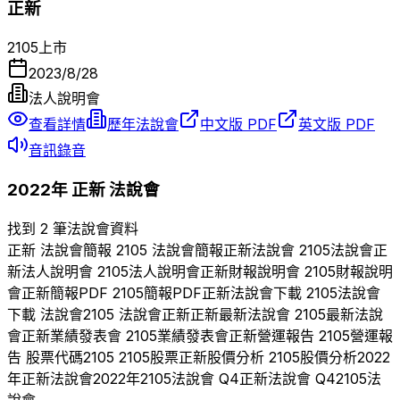
正新
2105
上市
2023/8/28
法人說明會
查看詳情
歷年法說會
中文版 PDF
英文版 PDF
音訊錄音
2022
年
正新
法說會
找到 2 筆法說會資料
正新
法說會簡報
2105
法說會簡報
正新
法說會
2105
法說會
正
新
法人說明會
2105
法人說明會
正新
財報說明會
2105
財報說明
會
正新
簡報PDF
2105
簡報PDF
正新
法說會下載
2105
法說會
下載 法說會
2105
法說會
正新
正新
最新法說會
2105
最新法說
會
正新
業績發表會
2105
業績發表會
正新
營運報告
2105
營運報
告 股票代碼
2105
2105
股票
正新
股價分析
2105
股價分析
2022
年
正新
法說會
2022
年
2105
法說會 Q
4
正新
法說會 Q
4
2105
法