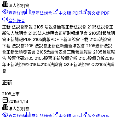
法人說明會
查看詳情
歷年法說會
中文版 PDF
英文版 PDF
音訊錄音
正新
法說會簡報
2105
法說會簡報
正新
法說會
2105
法說會
正
新
法人說明會
2105
法人說明會
正新
財報說明會
2105
財報說明
會
正新
簡報PDF
2105
簡報PDF
正新
法說會下載
2105
法說會
下載 法說會
2105
法說會
正新
正新
最新法說會
2105
最新法說
會
正新
業績發表會
2105
業績發表會
正新
營運報告
2105
營運報
告 股票代碼
2105
2105
股票
正新
股價分析
2105
股價分析
2018
年
正新
法說會
2018
年
2105
法說會 Q
2
正新
法說會 Q
2
2105
法說
會
正新
2105
上市
2018/4/18
法人說明會
查看詳情
歷年法說會
中文版 PDF
英文版 PDF