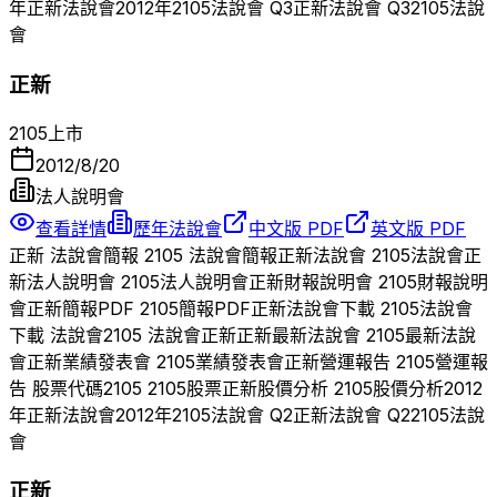
年
正新
法說會
2012
年
2105
法說會 Q
3
正新
法說會 Q
3
2105
法說
會
正新
2105
上市
2012/8/20
法人說明會
查看詳情
歷年法說會
中文版 PDF
英文版 PDF
正新
法說會簡報
2105
法說會簡報
正新
法說會
2105
法說會
正
新
法人說明會
2105
法人說明會
正新
財報說明會
2105
財報說明
會
正新
簡報PDF
2105
簡報PDF
正新
法說會下載
2105
法說會
下載 法說會
2105
法說會
正新
正新
最新法說會
2105
最新法說
會
正新
業績發表會
2105
業績發表會
正新
營運報告
2105
營運報
告 股票代碼
2105
2105
股票
正新
股價分析
2105
股價分析
2012
年
正新
法說會
2012
年
2105
法說會 Q
2
正新
法說會 Q
2
2105
法說
會
正新