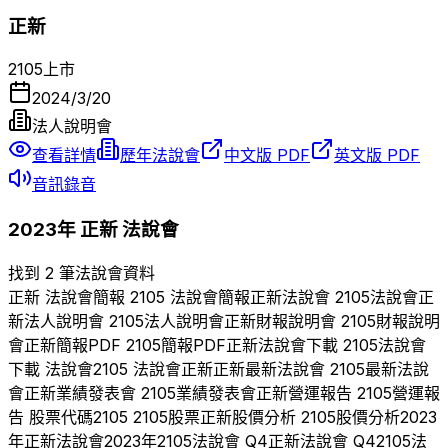
正新
2105
上市
2024/3/20
法人說明會
查看詳情
歷年法說會
中文版 PDF
英文版 PDF
音訊錄音
2023
年
正新
法說會
找到 2 筆法說會資料
正新
法說會簡報
2105
法說會簡報
正新
法說會
2105
法說會
正
新
法人說明會
2105
法人說明會
正新
財報說明會
2105
財報說明
會
正新
簡報PDF
2105
簡報PDF
正新
法說會下載
2105
法說會
下載 法說會
2105
法說會
正新
正新
最新法說會
2105
最新法說
會
正新
業績發表會
2105
業績發表會
正新
營運報告
2105
營運報
告 股票代碼
2105
2105
股票
正新
股價分析
2105
股價分析
2023
年
正新
法說會
2023
年
2105
法說會 Q
4
正新
法說會 Q
4
2105
法