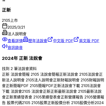
正新
2105
上市
2025/3/21
法人說明會
查看詳情
歷年法說會
中文版 PDF
英文版 PDF
音訊錄音
2024
年
正新
法說會
找到 2 筆法說會資料
正新
法說會簡報
2105
法說會簡報
正新
法說會
2105
法說會
正
新
法人說明會
2105
法人說明會
正新
財報說明會
2105
財報說明
會
正新
簡報PDF
2105
簡報PDF
正新
法說會下載
2105
法說會
下載 法說會
2105
法說會
正新
正新
最新法說會
2105
最新法說
會
正新
業績發表會
2105
業績發表會
正新
營運報告
2105
營運報
告 股票代碼
2105
2105
股票
正新
股價分析
2105
股價分析
2024