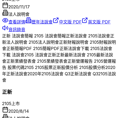
2020/11/17
法人說明會
查看詳情
歷年法說會
中文版 PDF
英文版 PDF
音訊錄音
正新
法說會簡報
2105
法說會簡報
正新
法說會
2105
法說會
正
新
法人說明會
2105
法人說明會
正新
財報說明會
2105
財報說明
會
正新
簡報PDF
2105
簡報PDF
正新
法說會下載
2105
法說會
下載 法說會
2105
法說會
正新
正新
最新法說會
2105
最新法說
會
正新
業績發表會
2105
業績發表會
正新
營運報告
2105
營運報
告 股票代碼
2105
2105
股票
正新
股價分析
2105
股價分析
2020
年
正新
法說會
2020
年
2105
法說會 Q
3
正新
法說會 Q
3
2105
法說
會
正新
2105
上市
2020/8/14