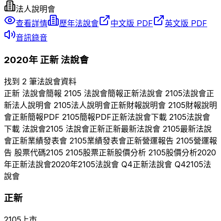
法人說明會
查看詳情
歷年法說會
中文版 PDF
英文版 PDF
音訊錄音
2020
年
正新
法說會
找到 2 筆法說會資料
正新
法說會簡報
2105
法說會簡報
正新
法說會
2105
法說會
正
新
法人說明會
2105
法人說明會
正新
財報說明會
2105
財報說明
會
正新
簡報PDF
2105
簡報PDF
正新
法說會下載
2105
法說會
下載 法說會
2105
法說會
正新
正新
最新法說會
2105
最新法說
會
正新
業績發表會
2105
業績發表會
正新
營運報告
2105
營運報
告 股票代碼
2105
2105
股票
正新
股價分析
2105
股價分析
2020
年
正新
法說會
2020
年
2105
法說會 Q
4
正新
法說會 Q
4
2105
法
說會
正新
2105
上市