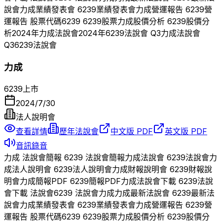
說會
力成
業績發表會
6239
業績發表會
力成
營運報告
6239
營
運報告 股票代碼
6239
6239
股票
力成
股價分析
6239
股價分
析
2024
年
力成
法說會
2024
年
6239
法說會 Q
3
力成
法說會
Q
3
6239
法說會
力成
6239
上市
2024/7/30
法人說明會
查看詳情
歷年法說會
中文版 PDF
英文版 PDF
音訊錄音
力成
法說會簡報
6239
法說會簡報
力成
法說會
6239
法說會
力
成
法人說明會
6239
法人說明會
力成
財報說明會
6239
財報說
明會
力成
簡報PDF
6239
簡報PDF
力成
法說會下載
6239
法說
會下載 法說會
6239
法說會
力成
力成
最新法說會
6239
最新法
說會
力成
業績發表會
6239
業績發表會
力成
營運報告
6239
營
運報告 股票代碼
6239
6239
股票
力成
股價分析
6239
股價分