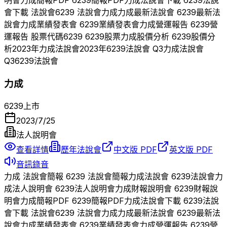
明會
力成
簡報PDF
6239
簡報PDF
力成
法說會下載
6239
法說
會下載 法說會
6239
法說會
力成
力成
最新法說會
6239
最新法
說會
力成
業績發表會
6239
業績發表會
力成
營運報告
6239
營
運報告 股票代碼
6239
6239
股票
力成
股價分析
6239
股價分
析
2023
年
力成
法說會
2023
年
6239
法說會 Q
3
力成
法說會
Q
3
6239
法說會
力成
6239
上市
2023/7/25
法人說明會
查看詳情
歷年法說會
中文版 PDF
英文版 PDF
音訊錄音
力成
法說會簡報
6239
法說會簡報
力成
法說會
6239
法說會
力
成
法人說明會
6239
法人說明會
力成
財報說明會
6239
財報說
明會
力成
簡報PDF
6239
簡報PDF
力成
法說會下載
6239
法說
會下載 法說會
6239
法說會
力成
力成
最新法說會
6239
最新法
說會
力成
業績發表會
6239
業績發表會
力成
營運報告
6239
營