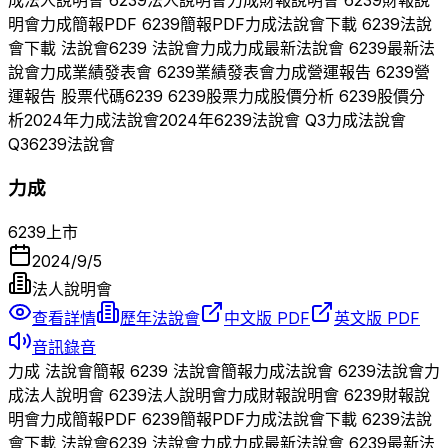
明會
力成
簡報PDF
6239
簡報PDF
力成
法說會下載
6239
法說
會下載 法說會
6239
法說會
力成
力成
最新法說會
6239
最新法
說會
力成
業績發表會
6239
業績發表會
力成
營運報告
6239
營
運報告 股票代碼
6239
6239
股票
力成
股價分析
6239
股價分
析
2024
年
力成
法說會
2024
年
6239
法說會 Q
3
力成
法說會
Q
3
6239
法說會
力成
6239
上市
2024/9/5
法人說明會
查看詳情
歷年法說會
中文版 PDF
英文版 PDF
音訊錄音
力成
法說會簡報
6239
法說會簡報
力成
法說會
6239
法說會
力
成
法人說明會
6239
法人說明會
力成
財報說明會
6239
財報說
明會
力成
簡報PDF
6239
簡報PDF
力成
法說會下載
6239
法說
會下載 法說會
6239
法說會
力成
力成
最新法說會
6239
最新法