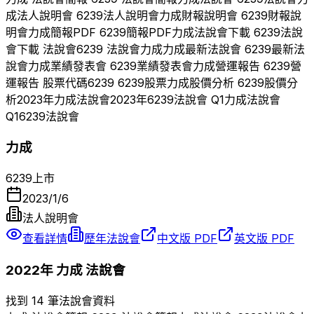
成
法人說明會
6239
法人說明會
力成
財報說明會
6239
財報說
明會
力成
簡報PDF
6239
簡報PDF
力成
法說會下載
6239
法說
會下載 法說會
6239
法說會
力成
力成
最新法說會
6239
最新法
說會
力成
業績發表會
6239
業績發表會
力成
營運報告
6239
營
運報告 股票代碼
6239
6239
股票
力成
股價分析
6239
股價分
析
2023
年
力成
法說會
2023
年
6239
法說會 Q
1
力成
法說會
Q
1
6239
法說會
力成
6239
上市
2023/1/6
法人說明會
查看詳情
歷年法說會
中文版 PDF
英文版 PDF
2022
年
力成
法說會
找到 14 筆法說會資料