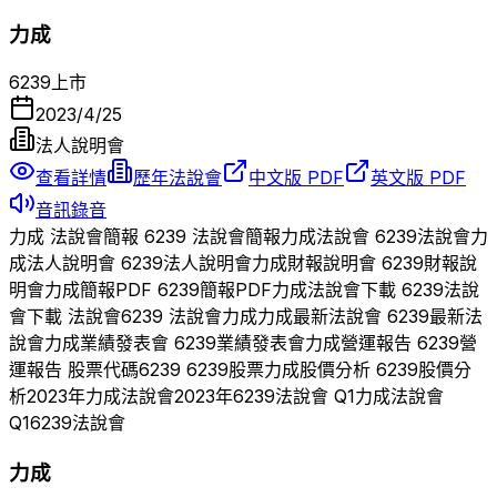
力成
6239
上市
2023/4/25
法人說明會
查看詳情
歷年法說會
中文版 PDF
英文版 PDF
音訊錄音
力成
法說會簡報
6239
法說會簡報
力成
法說會
6239
法說會
力
成
法人說明會
6239
法人說明會
力成
財報說明會
6239
財報說
明會
力成
簡報PDF
6239
簡報PDF
力成
法說會下載
6239
法說
會下載 法說會
6239
法說會
力成
力成
最新法說會
6239
最新法
說會
力成
業績發表會
6239
業績發表會
力成
營運報告
6239
營
運報告 股票代碼
6239
6239
股票
力成
股價分析
6239
股價分
析
2023
年
力成
法說會
2023
年
6239
法說會 Q
1
力成
法說會
Q
1
6239
法說會
力成