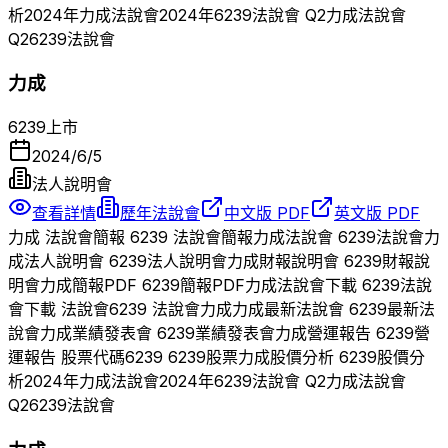
析
2024
年
力成
法說會
2024
年
6239
法說會 Q
2
力成
法說會
Q
2
6239
法說會
力成
6239
上市
2024/6/5
法人說明會
查看詳情
歷年法說會
中文版 PDF
英文版 PDF
力成
法說會簡報
6239
法說會簡報
力成
法說會
6239
法說會
力
成
法人說明會
6239
法人說明會
力成
財報說明會
6239
財報說
明會
力成
簡報PDF
6239
簡報PDF
力成
法說會下載
6239
法說
會下載 法說會
6239
法說會
力成
力成
最新法說會
6239
最新法
說會
力成
業績發表會
6239
業績發表會
力成
營運報告
6239
營
運報告 股票代碼
6239
6239
股票
力成
股價分析
6239
股價分
析
2024
年
力成
法說會
2024
年
6239
法說會 Q
2
力成
法說會
Q
2
6239
法說會