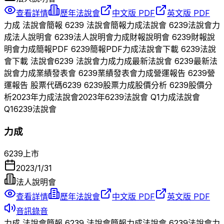
查看詳情
歷年法說會
中文版 PDF
英文版 PDF
力成
法說會簡報
6239
法說會簡報
力成
法說會
6239
法說會
力
成
法人說明會
6239
法人說明會
力成
財報說明會
6239
財報說
明會
力成
簡報PDF
6239
簡報PDF
力成
法說會下載
6239
法說
會下載 法說會
6239
法說會
力成
力成
最新法說會
6239
最新法
說會
力成
業績發表會
6239
業績發表會
力成
營運報告
6239
營
運報告 股票代碼
6239
6239
股票
力成
股價分析
6239
股價分
析
2023
年
力成
法說會
2023
年
6239
法說會 Q
1
力成
法說會
Q
1
6239
法說會
力成
6239
上市
2023/1/31
法人說明會
查看詳情
歷年法說會
中文版 PDF
英文版 PDF
音訊錄音
力成
法說會簡報
6239
法說會簡報
力成
法說會
6239
法說會
力