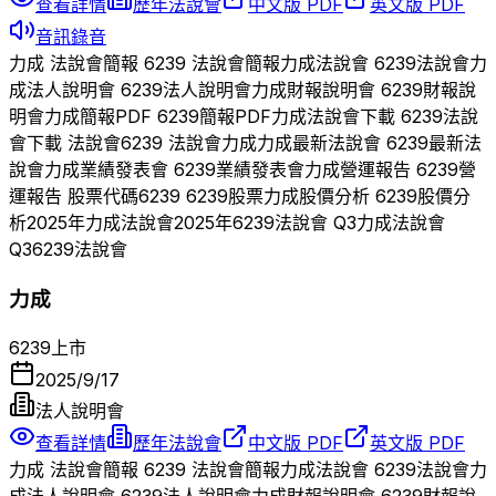
查看詳情
歷年法說會
中文版 PDF
英文版 PDF
音訊錄音
力成
法說會簡報
6239
法說會簡報
力成
法說會
6239
法說會
力
成
法人說明會
6239
法人說明會
力成
財報說明會
6239
財報說
明會
力成
簡報PDF
6239
簡報PDF
力成
法說會下載
6239
法說
會下載 法說會
6239
法說會
力成
力成
最新法說會
6239
最新法
說會
力成
業績發表會
6239
業績發表會
力成
營運報告
6239
營
運報告 股票代碼
6239
6239
股票
力成
股價分析
6239
股價分
析
2025
年
力成
法說會
2025
年
6239
法說會 Q
3
力成
法說會
Q
3
6239
法說會
力成
6239
上市
2025/9/17
法人說明會
查看詳情
歷年法說會
中文版 PDF
英文版 PDF
力成
法說會簡報
6239
法說會簡報
力成
法說會
6239
法說會
力
成
法人說明會
6239
法人說明會
力成
財報說明會
6239
財報說