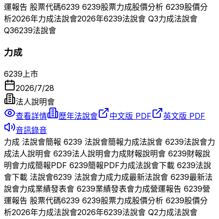
運報告 股票代碼
6239
6239
股票
力成
股價分析
6239
股價分
析
2026
年
力成
法說會
2026
年
6239
法說會 Q
3
力成
法說會
Q
3
6239
法說會
力成
6239
上市
2026/7/28
法人說明會
查看詳情
歷年法說會
中文版 PDF
英文版 PDF
音訊錄音
力成
法說會簡報
6239
法說會簡報
力成
法說會
6239
法說會
力
成
法人說明會
6239
法人說明會
力成
財報說明會
6239
財報說
明會
力成
簡報PDF
6239
簡報PDF
力成
法說會下載
6239
法說
會下載 法說會
6239
法說會
力成
力成
最新法說會
6239
最新法
說會
力成
業績發表會
6239
業績發表會
力成
營運報告
6239
營
運報告 股票代碼
6239
6239
股票
力成
股價分析
6239
股價分
析
2026
年
力成
法說會
2026
年
6239
法說會 Q
2
力成
法說會