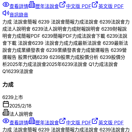
查看詳情
歷年法說會
中文版 PDF
英文版 PDF
音訊錄音
力成
法說會簡報
6239
法說會簡報
力成
法說會
6239
法說會
力
成
法人說明會
6239
法人說明會
力成
財報說明會
6239
財報說
明會
力成
簡報PDF
6239
簡報PDF
力成
法說會下載
6239
法說
會下載 法說會
6239
法說會
力成
力成
最新法說會
6239
最新法
說會
力成
業績發表會
6239
業績發表會
力成
營運報告
6239
營
運報告 股票代碼
6239
6239
股票
力成
股價分析
6239
股價分
析
2025
年
力成
法說會
2025
年
6239
法說會 Q
1
力成
法說會
Q
1
6239
法說會
力成
6239
上市
2025/2/18
法人說明會
查看詳情
歷年法說會
中文版 PDF
英文版 PDF
力成
法說會簡報
6239
法說會簡報
力成
法說會
6239
法說會
力