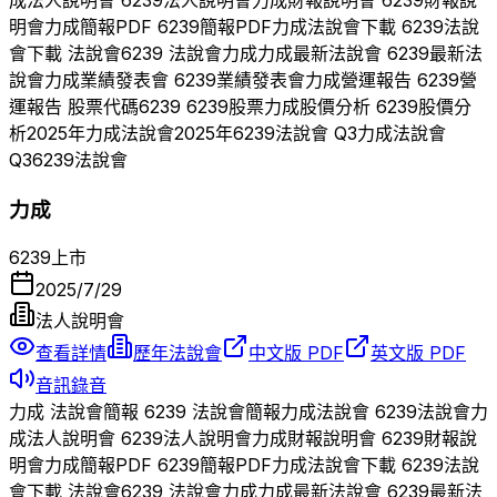
明會
力成
簡報PDF
6239
簡報PDF
力成
法說會下載
6239
法說
會下載 法說會
6239
法說會
力成
力成
最新法說會
6239
最新法
說會
力成
業績發表會
6239
業績發表會
力成
營運報告
6239
營
運報告 股票代碼
6239
6239
股票
力成
股價分析
6239
股價分
析
2025
年
力成
法說會
2025
年
6239
法說會 Q
3
力成
法說會
Q
3
6239
法說會
力成
6239
上市
2025/7/29
法人說明會
查看詳情
歷年法說會
中文版 PDF
英文版 PDF
音訊錄音
力成
法說會簡報
6239
法說會簡報
力成
法說會
6239
法說會
力
成
法人說明會
6239
法人說明會
力成
財報說明會
6239
財報說
明會
力成
簡報PDF
6239
簡報PDF
力成
法說會下載
6239
法說
會下載 法說會
6239
法說會
力成
力成
最新法說會
6239
最新法