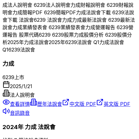
成
法人說明會
6239
法人說明會
力成
財報說明會
6239
財報說
明會
力成
簡報PDF
6239
簡報PDF
力成
法說會下載
6239
法說
會下載 法說會
6239
法說會
力成
力成
最新法說會
6239
最新法
說會
力成
業績發表會
6239
業績發表會
力成
營運報告
6239
營
運報告 股票代碼
6239
6239
股票
力成
股價分析
6239
股價分
析
2025
年
力成
法說會
2025
年
6239
法說會 Q
1
力成
法說會
Q
1
6239
法說會
力成
6239
上市
2025/1/21
法人說明會
查看詳情
歷年法說會
中文版 PDF
英文版 PDF
音訊錄音
2024
年
力成
法說會