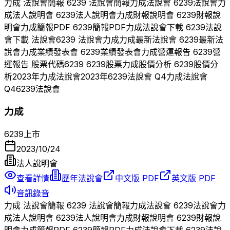
力成
法說會簡報
6239
法說會簡報
力成
法說會
6239
法說會
力
成
法人說明會
6239
法人說明會
力成
財報說明會
6239
財報說
明會
力成
簡報PDF
6239
簡報PDF
力成
法說會下載
6239
法說
會下載 法說會
6239
法說會
力成
力成
最新法說會
6239
最新法
說會
力成
業績發表會
6239
業績發表會
力成
營運報告
6239
營
運報告 股票代碼
6239
6239
股票
力成
股價分析
6239
股價分
析
2023
年
力成
法說會
2023
年
6239
法說會 Q
4
力成
法說會
Q
4
6239
法說會
力成
6239
上市
2023/10/24
法人說明會
查看詳情
歷年法說會
中文版 PDF
英文版 PDF
音訊錄音
力成
法說會簡報
6239
法說會簡報
力成
法說會
6239
法說會
力
成
法人說明會
6239
法人說明會
力成
財報說明會
6239
財報說