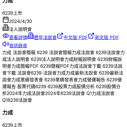
力成
6239
上市
2024/4/30
法人說明會
查看詳情
歷年法說會
中文版 PDF
英文版 PDF
音訊錄音
力成
法說會簡報
6239
法說會簡報
力成
法說會
6239
法說會
力
成
法人說明會
6239
法人說明會
力成
財報說明會
6239
財報說
明會
力成
簡報PDF
6239
簡報PDF
力成
法說會下載
6239
法說
會下載 法說會
6239
法說會
力成
力成
最新法說會
6239
最新法
說會
力成
業績發表會
6239
業績發表會
力成
營運報告
6239
營
運報告 股票代碼
6239
6239
股票
力成
股價分析
6239
股價分
析
2024
年
力成
法說會
2024
年
6239
法說會 Q
1
力成
法說會
Q
1
6239
法說會
力成
6239
上市