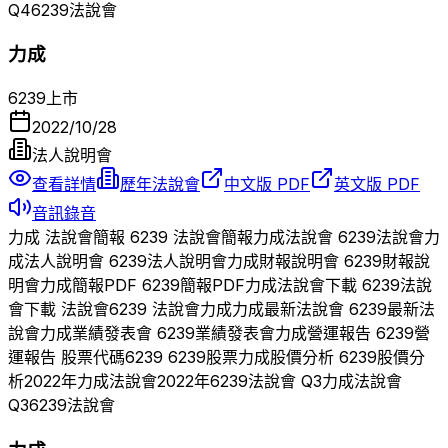
Q
4
6239
法說會
力成
6239
上市
2022/10/28
法人說明會
查看詳情
歷年法說會
中文版 PDF
英文版 PDF
音訊錄音
力成
法說會簡報
6239
法說會簡報
力成
法說會
6239
法說會
力
成
法人說明會
6239
法人說明會
力成
財報說明會
6239
財報說
明會
力成
簡報PDF
6239
簡報PDF
力成
法說會下載
6239
法說
會下載 法說會
6239
法說會
力成
力成
最新法說會
6239
最新法
說會
力成
業績發表會
6239
業績發表會
力成
營運報告
6239
營
運報告 股票代碼
6239
6239
股票
力成
股價分析
6239
股價分
析
2022
年
力成
法說會
2022
年
6239
法說會 Q
3
力成
法說會
Q
3
6239
法說會