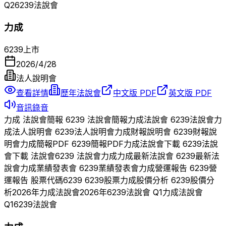
Q
2
6239
法說會
力成
6239
上市
2026/4/28
法人說明會
查看詳情
歷年法說會
中文版 PDF
英文版 PDF
音訊錄音
力成
法說會簡報
6239
法說會簡報
力成
法說會
6239
法說會
力
成
法人說明會
6239
法人說明會
力成
財報說明會
6239
財報說
明會
力成
簡報PDF
6239
簡報PDF
力成
法說會下載
6239
法說
會下載 法說會
6239
法說會
力成
力成
最新法說會
6239
最新法
說會
力成
業績發表會
6239
業績發表會
力成
營運報告
6239
營
運報告 股票代碼
6239
6239
股票
力成
股價分析
6239
股價分
析
2026
年
力成
法說會
2026
年
6239
法說會 Q
1
力成
法說會
Q
1
6239
法說會