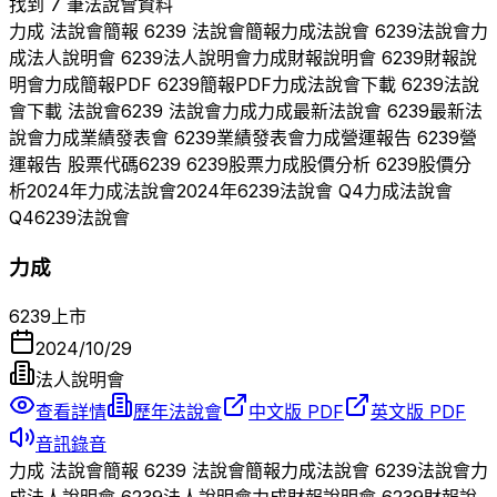
找到 7 筆法說會資料
力成
法說會簡報
6239
法說會簡報
力成
法說會
6239
法說會
力
成
法人說明會
6239
法人說明會
力成
財報說明會
6239
財報說
明會
力成
簡報PDF
6239
簡報PDF
力成
法說會下載
6239
法說
會下載 法說會
6239
法說會
力成
力成
最新法說會
6239
最新法
說會
力成
業績發表會
6239
業績發表會
力成
營運報告
6239
營
運報告 股票代碼
6239
6239
股票
力成
股價分析
6239
股價分
析
2024
年
力成
法說會
2024
年
6239
法說會 Q
4
力成
法說會
Q
4
6239
法說會
力成
6239
上市
2024/10/29
法人說明會
查看詳情
歷年法說會
中文版 PDF
英文版 PDF
音訊錄音
力成
法說會簡報
6239
法說會簡報
力成
法說會
6239
法說會
力
成
法人說明會
6239
法人說明會
力成
財報說明會
6239
財報說