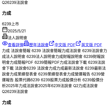
Q
2
6239
法說會
力成
6239
上市
2025/5/21
法人說明會
查看詳情
歷年法說會
中文版 PDF
英文版 PDF
力成
法說會簡報
6239
法說會簡報
力成
法說會
6239
法說會
力
成
法人說明會
6239
法人說明會
力成
財報說明會
6239
財報說
明會
力成
簡報PDF
6239
簡報PDF
力成
法說會下載
6239
法說
會下載 法說會
6239
法說會
力成
力成
最新法說會
6239
最新法
說會
力成
業績發表會
6239
業績發表會
力成
營運報告
6239
營
運報告 股票代碼
6239
6239
股票
力成
股價分析
6239
股價分
析
2025
年
力成
法說會
2025
年
6239
法說會 Q
2
力成
法說會
Q
2
6239
法說會
力成