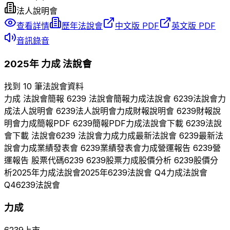
法人說明會
查看詳情
歷年法說會
中文版 PDF
英文版 PDF
音訊錄音
2025
年
力成
法說會
找到 10 筆法說會資料
力成
法說會簡報
6239
法說會簡報
力成
法說會
6239
法說會
力
成
法人說明會
6239
法人說明會
力成
財報說明會
6239
財報說
明會
力成
簡報PDF
6239
簡報PDF
力成
法說會下載
6239
法說
會下載 法說會
6239
法說會
力成
力成
最新法說會
6239
最新法
說會
力成
業績發表會
6239
業績發表會
力成
營運報告
6239
營
運報告 股票代碼
6239
6239
股票
力成
股價分析
6239
股價分
析
2025
年
力成
法說會
2025
年
6239
法說會 Q
4
力成
法說會
Q
4
6239
法說會
力成
6239
上市