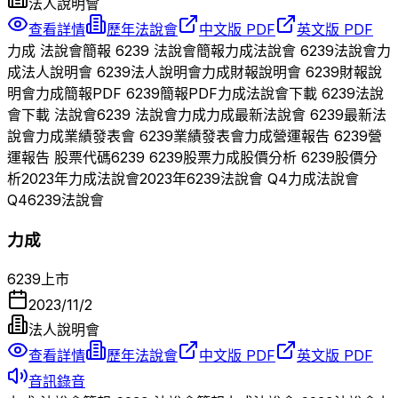
法人說明會
查看詳情
歷年法說會
中文版 PDF
英文版 PDF
力成
法說會簡報
6239
法說會簡報
力成
法說會
6239
法說會
力
成
法人說明會
6239
法人說明會
力成
財報說明會
6239
財報說
明會
力成
簡報PDF
6239
簡報PDF
力成
法說會下載
6239
法說
會下載 法說會
6239
法說會
力成
力成
最新法說會
6239
最新法
說會
力成
業績發表會
6239
業績發表會
力成
營運報告
6239
營
運報告 股票代碼
6239
6239
股票
力成
股價分析
6239
股價分
析
2023
年
力成
法說會
2023
年
6239
法說會 Q
4
力成
法說會
Q
4
6239
法說會
力成
6239
上市
2023/11/2
法人說明會
查看詳情
歷年法說會
中文版 PDF
英文版 PDF
音訊錄音