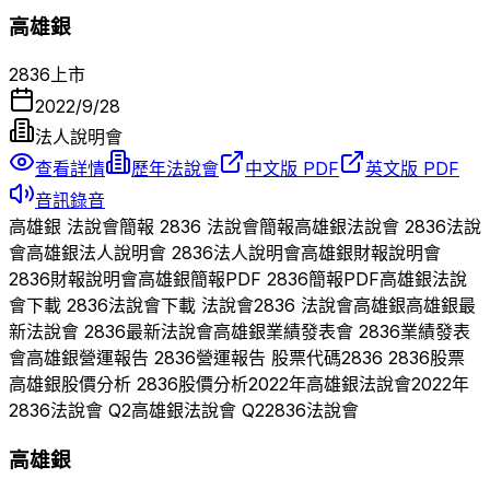
高雄銀
2836
上市
2022/9/28
法人說明會
查看詳情
歷年法說會
中文版 PDF
英文版 PDF
音訊錄音
高雄銀
法說會簡報
2836
法說會簡報
高雄銀
法說會
2836
法說
會
高雄銀
法人說明會
2836
法人說明會
高雄銀
財報說明會
2836
財報說明會
高雄銀
簡報PDF
2836
簡報PDF
高雄銀
法說
會下載
2836
法說會下載 法說會
2836
法說會
高雄銀
高雄銀
最
新法說會
2836
最新法說會
高雄銀
業績發表會
2836
業績發表
會
高雄銀
營運報告
2836
營運報告 股票代碼
2836
2836
股票
高雄銀
股價分析
2836
股價分析
2022
年
高雄銀
法說會
2022
年
2836
法說會 Q
2
高雄銀
法說會 Q
2
2836
法說會
高雄銀