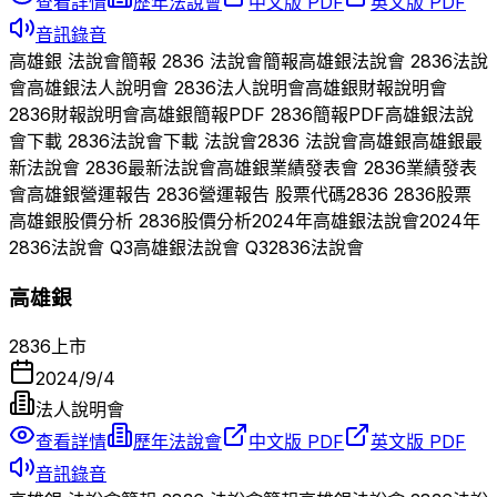
查看詳情
歷年法說會
中文版 PDF
英文版 PDF
音訊錄音
高雄銀
法說會簡報
2836
法說會簡報
高雄銀
法說會
2836
法說
會
高雄銀
法人說明會
2836
法人說明會
高雄銀
財報說明會
2836
財報說明會
高雄銀
簡報PDF
2836
簡報PDF
高雄銀
法說
會下載
2836
法說會下載 法說會
2836
法說會
高雄銀
高雄銀
最
新法說會
2836
最新法說會
高雄銀
業績發表會
2836
業績發表
會
高雄銀
營運報告
2836
營運報告 股票代碼
2836
2836
股票
高雄銀
股價分析
2836
股價分析
2024
年
高雄銀
法說會
2024
年
2836
法說會 Q
3
高雄銀
法說會 Q
3
2836
法說會
高雄銀
2836
上市
2024/9/4
法人說明會
查看詳情
歷年法說會
中文版 PDF
英文版 PDF
音訊錄音