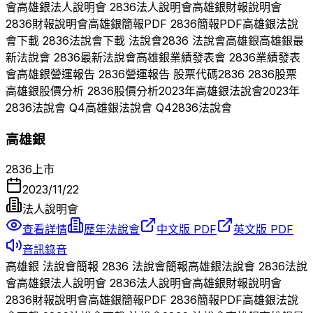
會
高雄銀
法人說明會
2836
法人說明會
高雄銀
財報說明會
2836
財報說明會
高雄銀
簡報PDF
2836
簡報PDF
高雄銀
法說
會下載
2836
法說會下載 法說會
2836
法說會
高雄銀
高雄銀
最
新法說會
2836
最新法說會
高雄銀
業績發表會
2836
業績發表
會
高雄銀
營運報告
2836
營運報告 股票代碼
2836
2836
股票
高雄銀
股價分析
2836
股價分析
2023
年
高雄銀
法說會
2023
年
2836
法說會 Q
4
高雄銀
法說會 Q
4
2836
法說會
高雄銀
2836
上市
2023/11/22
法人說明會
查看詳情
歷年法說會
中文版 PDF
英文版 PDF
音訊錄音
高雄銀
法說會簡報
2836
法說會簡報
高雄銀
法說會
2836
法說
會
高雄銀
法人說明會
2836
法人說明會
高雄銀
財報說明會
2836
財報說明會
高雄銀
簡報PDF
2836
簡報PDF
高雄銀
法說