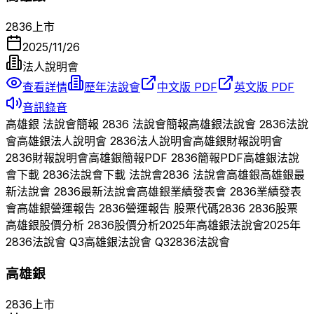
2836
上市
2025/11/26
法人說明會
查看詳情
歷年法說會
中文版 PDF
英文版 PDF
音訊錄音
高雄銀
法說會簡報
2836
法說會簡報
高雄銀
法說會
2836
法說
會
高雄銀
法人說明會
2836
法人說明會
高雄銀
財報說明會
2836
財報說明會
高雄銀
簡報PDF
2836
簡報PDF
高雄銀
法說
會下載
2836
法說會下載 法說會
2836
法說會
高雄銀
高雄銀
最
新法說會
2836
最新法說會
高雄銀
業績發表會
2836
業績發表
會
高雄銀
營運報告
2836
營運報告 股票代碼
2836
2836
股票
高雄銀
股價分析
2836
股價分析
2025
年
高雄銀
法說會
2025
年
2836
法說會 Q
3
高雄銀
法說會 Q
3
2836
法說會
高雄銀
2836
上市