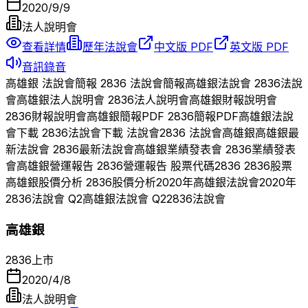
2020/9/9
法人說明會
查看詳情
歷年法說會
中文版 PDF
英文版 PDF
音訊錄音
高雄銀
法說會簡報
2836
法說會簡報
高雄銀
法說會
2836
法說
會
高雄銀
法人說明會
2836
法人說明會
高雄銀
財報說明會
2836
財報說明會
高雄銀
簡報PDF
2836
簡報PDF
高雄銀
法說
會下載
2836
法說會下載 法說會
2836
法說會
高雄銀
高雄銀
最
新法說會
2836
最新法說會
高雄銀
業績發表會
2836
業績發表
會
高雄銀
營運報告
2836
營運報告 股票代碼
2836
2836
股票
高雄銀
股價分析
2836
股價分析
2020
年
高雄銀
法說會
2020
年
2836
法說會 Q
2
高雄銀
法說會 Q
2
2836
法說會
高雄銀
2836
上市
2020/4/8
法人說明會