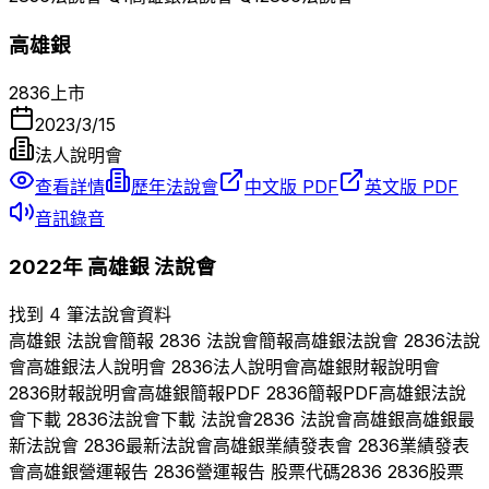
高雄銀
2836
上市
2023/3/15
法人說明會
查看詳情
歷年法說會
中文版 PDF
英文版 PDF
音訊錄音
2022
年
高雄銀
法說會
找到 4 筆法說會資料
高雄銀
法說會簡報
2836
法說會簡報
高雄銀
法說會
2836
法說
會
高雄銀
法人說明會
2836
法人說明會
高雄銀
財報說明會
2836
財報說明會
高雄銀
簡報PDF
2836
簡報PDF
高雄銀
法說
會下載
2836
法說會下載 法說會
2836
法說會
高雄銀
高雄銀
最
新法說會
2836
最新法說會
高雄銀
業績發表會
2836
業績發表
會
高雄銀
營運報告
2836
營運報告 股票代碼
2836
2836
股票