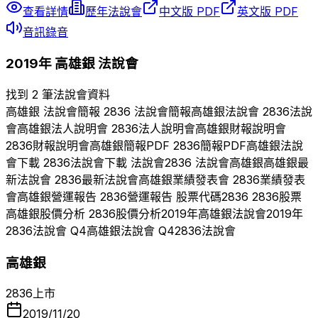
查看詳情
歷年法說會
中文版 PDF
英文版 PDF
音訊錄音
2019
年
高雄銀
法說會
找到 2 筆法說會資料
高雄銀
法說會簡報
2836
法說會簡報
高雄銀
法說會
2836
法說
會
高雄銀
法人說明會
2836
法人說明會
高雄銀
財報說明會
2836
財報說明會
高雄銀
簡報PDF
2836
簡報PDF
高雄銀
法說
會下載
2836
法說會下載 法說會
2836
法說會
高雄銀
高雄銀
最
新法說會
2836
最新法說會
高雄銀
業績發表會
2836
業績發表
會
高雄銀
營運報告
2836
營運報告 股票代碼
2836
2836
股票
高雄銀
股價分析
2836
股價分析
2019
年
高雄銀
法說會
2019
年
2836
法說會 Q
4
高雄銀
法說會 Q
4
2836
法說會
高雄銀
2836
上市
2019/11/20