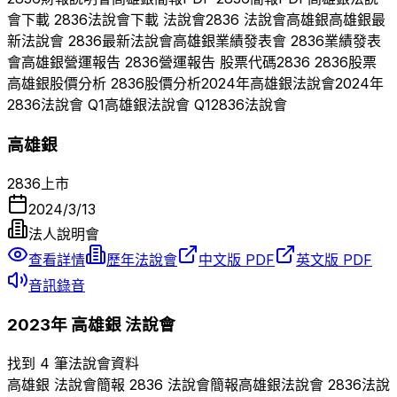
會下載
2836
法說會下載 法說會
2836
法說會
高雄銀
高雄銀
最
新法說會
2836
最新法說會
高雄銀
業績發表會
2836
業績發表
會
高雄銀
營運報告
2836
營運報告 股票代碼
2836
2836
股票
高雄銀
股價分析
2836
股價分析
2024
年
高雄銀
法說會
2024
年
2836
法說會 Q
1
高雄銀
法說會 Q
1
2836
法說會
高雄銀
2836
上市
2024/3/13
法人說明會
查看詳情
歷年法說會
中文版 PDF
英文版 PDF
音訊錄音
2023
年
高雄銀
法說會
找到 4 筆法說會資料
高雄銀
法說會簡報
2836
法說會簡報
高雄銀
法說會
2836
法說