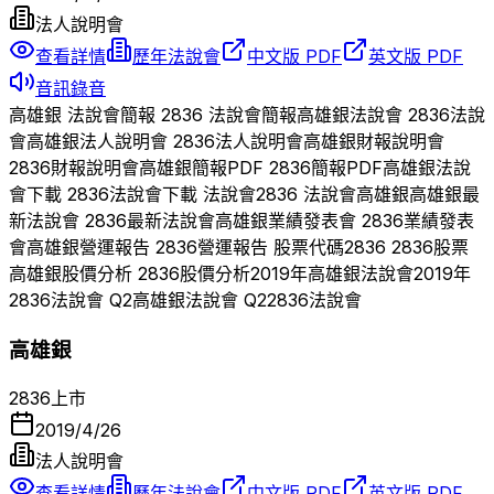
法人說明會
查看詳情
歷年法說會
中文版 PDF
英文版 PDF
音訊錄音
高雄銀
法說會簡報
2836
法說會簡報
高雄銀
法說會
2836
法說
會
高雄銀
法人說明會
2836
法人說明會
高雄銀
財報說明會
2836
財報說明會
高雄銀
簡報PDF
2836
簡報PDF
高雄銀
法說
會下載
2836
法說會下載 法說會
2836
法說會
高雄銀
高雄銀
最
新法說會
2836
最新法說會
高雄銀
業績發表會
2836
業績發表
會
高雄銀
營運報告
2836
營運報告 股票代碼
2836
2836
股票
高雄銀
股價分析
2836
股價分析
2019
年
高雄銀
法說會
2019
年
2836
法說會 Q
2
高雄銀
法說會 Q
2
2836
法說會
高雄銀
2836
上市
2019/4/26
法人說明會
查看詳情
歷年法說會
中文版 PDF
英文版 PDF