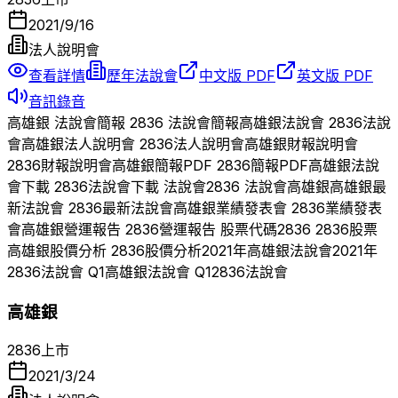
2021/9/16
法人說明會
查看詳情
歷年法說會
中文版 PDF
英文版 PDF
音訊錄音
高雄銀
法說會簡報
2836
法說會簡報
高雄銀
法說會
2836
法說
會
高雄銀
法人說明會
2836
法人說明會
高雄銀
財報說明會
2836
財報說明會
高雄銀
簡報PDF
2836
簡報PDF
高雄銀
法說
會下載
2836
法說會下載 法說會
2836
法說會
高雄銀
高雄銀
最
新法說會
2836
最新法說會
高雄銀
業績發表會
2836
業績發表
會
高雄銀
營運報告
2836
營運報告 股票代碼
2836
2836
股票
高雄銀
股價分析
2836
股價分析
2021
年
高雄銀
法說會
2021
年
2836
法說會 Q
1
高雄銀
法說會 Q
1
2836
法說會
高雄銀
2836
上市
2021/3/24