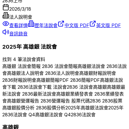
2836
上市
2026/3/18
法人說明會
查看詳情
歷年法說會
中文版 PDF
英文版 PDF
音訊錄音
2025
年
高雄銀
法說會
找到 4 筆法說會資料
高雄銀
法說會簡報
2836
法說會簡報
高雄銀
法說會
2836
法說
會
高雄銀
法人說明會
2836
法人說明會
高雄銀
財報說明會
2836
財報說明會
高雄銀
簡報PDF
2836
簡報PDF
高雄銀
法說
會下載
2836
法說會下載 法說會
2836
法說會
高雄銀
高雄銀
最
新法說會
2836
最新法說會
高雄銀
業績發表會
2836
業績發表
會
高雄銀
營運報告
2836
營運報告 股票代碼
2836
2836
股票
高雄銀
股價分析
2836
股價分析
2025
年
高雄銀
法說會
2025
年
2836
法說會 Q
4
高雄銀
法說會 Q
4
2836
法說會
高雄銀