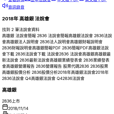
音訊錄音
2018
年
高雄銀
法說會
找到 2 筆法說會資料
高雄銀
法說會簡報
2836
法說會簡報
高雄銀
法說會
2836
法說
會
高雄銀
法人說明會
2836
法人說明會
高雄銀
財報說明會
2836
財報說明會
高雄銀
簡報PDF
2836
簡報PDF
高雄銀
法說
會下載
2836
法說會下載 法說會
2836
法說會
高雄銀
高雄銀
最
新法說會
2836
最新法說會
高雄銀
業績發表會
2836
業績發表
會
高雄銀
營運報告
2836
營運報告 股票代碼
2836
2836
股票
高雄銀
股價分析
2836
股價分析
2018
年
高雄銀
法說會
2018
年
2836
法說會 Q
4
高雄銀
法說會 Q
4
2836
法說會
高雄銀
2836
上市
2018/11/14