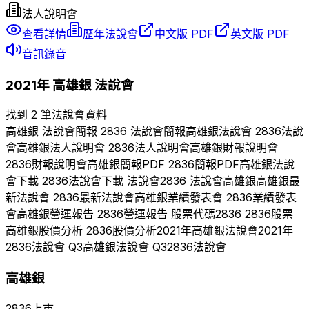
法人說明會
查看詳情
歷年法說會
中文版 PDF
英文版 PDF
音訊錄音
2021
年
高雄銀
法說會
找到 2 筆法說會資料
高雄銀
法說會簡報
2836
法說會簡報
高雄銀
法說會
2836
法說
會
高雄銀
法人說明會
2836
法人說明會
高雄銀
財報說明會
2836
財報說明會
高雄銀
簡報PDF
2836
簡報PDF
高雄銀
法說
會下載
2836
法說會下載 法說會
2836
法說會
高雄銀
高雄銀
最
新法說會
2836
最新法說會
高雄銀
業績發表會
2836
業績發表
會
高雄銀
營運報告
2836
營運報告 股票代碼
2836
2836
股票
高雄銀
股價分析
2836
股價分析
2021
年
高雄銀
法說會
2021
年
2836
法說會 Q
3
高雄銀
法說會 Q
3
2836
法說會
高雄銀
2836
上市