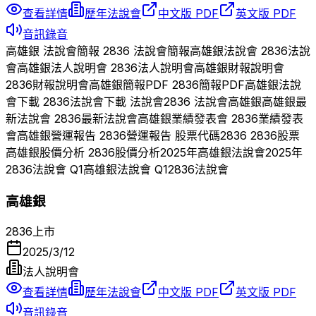
查看詳情
歷年法說會
中文版 PDF
英文版 PDF
音訊錄音
高雄銀
法說會簡報
2836
法說會簡報
高雄銀
法說會
2836
法說
會
高雄銀
法人說明會
2836
法人說明會
高雄銀
財報說明會
2836
財報說明會
高雄銀
簡報PDF
2836
簡報PDF
高雄銀
法說
會下載
2836
法說會下載 法說會
2836
法說會
高雄銀
高雄銀
最
新法說會
2836
最新法說會
高雄銀
業績發表會
2836
業績發表
會
高雄銀
營運報告
2836
營運報告 股票代碼
2836
2836
股票
高雄銀
股價分析
2836
股價分析
2025
年
高雄銀
法說會
2025
年
2836
法說會 Q
1
高雄銀
法說會 Q
1
2836
法說會
高雄銀
2836
上市
2025/3/12
法人說明會
查看詳情
歷年法說會
中文版 PDF
英文版 PDF
音訊錄音