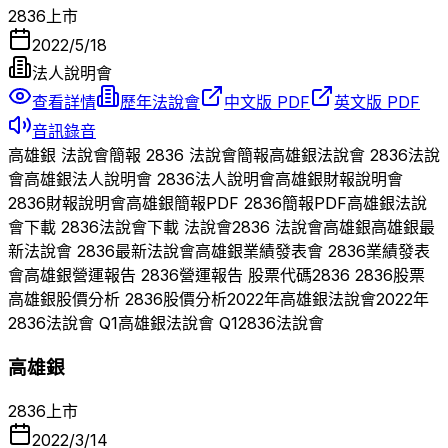
2836
上市
2022/5/18
法人說明會
查看詳情
歷年法說會
中文版 PDF
英文版 PDF
音訊錄音
高雄銀
法說會簡報
2836
法說會簡報
高雄銀
法說會
2836
法說
會
高雄銀
法人說明會
2836
法人說明會
高雄銀
財報說明會
2836
財報說明會
高雄銀
簡報PDF
2836
簡報PDF
高雄銀
法說
會下載
2836
法說會下載 法說會
2836
法說會
高雄銀
高雄銀
最
新法說會
2836
最新法說會
高雄銀
業績發表會
2836
業績發表
會
高雄銀
營運報告
2836
營運報告 股票代碼
2836
2836
股票
高雄銀
股價分析
2836
股價分析
2022
年
高雄銀
法說會
2022
年
2836
法說會 Q
1
高雄銀
法說會 Q
1
2836
法說會
高雄銀
2836
上市
2022/3/14