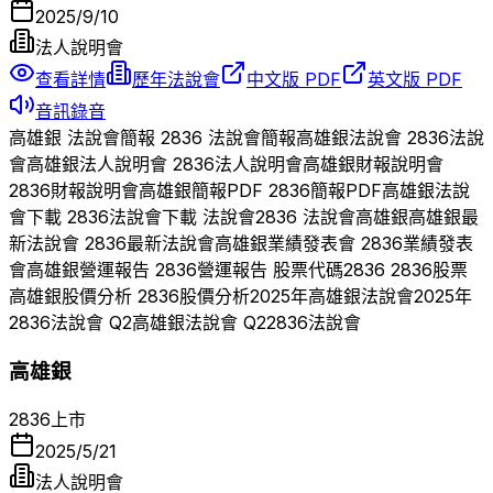
2025/9/10
法人說明會
查看詳情
歷年法說會
中文版 PDF
英文版 PDF
音訊錄音
高雄銀
法說會簡報
2836
法說會簡報
高雄銀
法說會
2836
法說
會
高雄銀
法人說明會
2836
法人說明會
高雄銀
財報說明會
2836
財報說明會
高雄銀
簡報PDF
2836
簡報PDF
高雄銀
法說
會下載
2836
法說會下載 法說會
2836
法說會
高雄銀
高雄銀
最
新法說會
2836
最新法說會
高雄銀
業績發表會
2836
業績發表
會
高雄銀
營運報告
2836
營運報告 股票代碼
2836
2836
股票
高雄銀
股價分析
2836
股價分析
2025
年
高雄銀
法說會
2025
年
2836
法說會 Q
2
高雄銀
法說會 Q
2
2836
法說會
高雄銀
2836
上市
2025/5/21
法人說明會