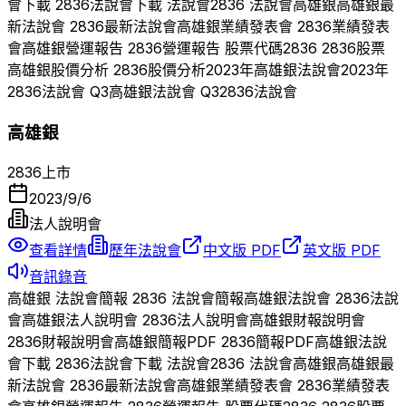
會下載
2836
法說會下載 法說會
2836
法說會
高雄銀
高雄銀
最
新法說會
2836
最新法說會
高雄銀
業績發表會
2836
業績發表
會
高雄銀
營運報告
2836
營運報告 股票代碼
2836
2836
股票
高雄銀
股價分析
2836
股價分析
2023
年
高雄銀
法說會
2023
年
2836
法說會 Q
3
高雄銀
法說會 Q
3
2836
法說會
高雄銀
2836
上市
2023/9/6
法人說明會
查看詳情
歷年法說會
中文版 PDF
英文版 PDF
音訊錄音
高雄銀
法說會簡報
2836
法說會簡報
高雄銀
法說會
2836
法說
會
高雄銀
法人說明會
2836
法人說明會
高雄銀
財報說明會
2836
財報說明會
高雄銀
簡報PDF
2836
簡報PDF
高雄銀
法說
會下載
2836
法說會下載 法說會
2836
法說會
高雄銀
高雄銀
最
新法說會
2836
最新法說會
高雄銀
業績發表會
2836
業績發表