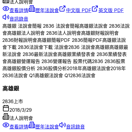
法人說明會
查看詳情
歷年法說會
中文版 PDF
英文版 PDF
音訊錄音
高雄銀
法說會簡報
2836
法說會簡報
高雄銀
法說會
2836
法說
會
高雄銀
法人說明會
2836
法人說明會
高雄銀
財報說明會
2836
財報說明會
高雄銀
簡報PDF
2836
簡報PDF
高雄銀
法說
會下載
2836
法說會下載 法說會
2836
法說會
高雄銀
高雄銀
最
新法說會
2836
最新法說會
高雄銀
業績發表會
2836
業績發表
會
高雄銀
營運報告
2836
營運報告 股票代碼
2836
2836
股票
高雄銀
股價分析
2836
股價分析
2018
年
高雄銀
法說會
2018
年
2836
法說會 Q
1
高雄銀
法說會 Q
1
2836
法說會
高雄銀
2836
上市
2018/3/29
法人說明會
查看詳情
歷年法說會
音訊錄音