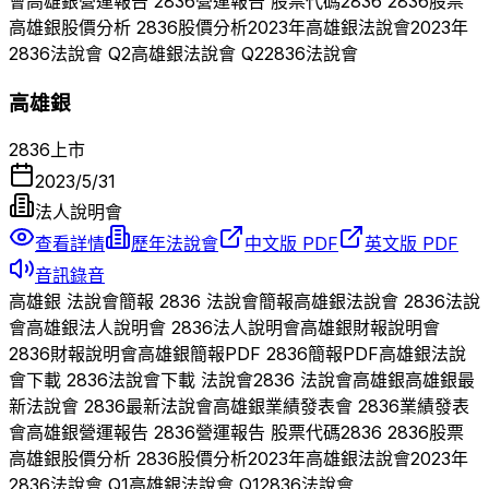
會
高雄銀
營運報告
2836
營運報告 股票代碼
2836
2836
股票
高雄銀
股價分析
2836
股價分析
2023
年
高雄銀
法說會
2023
年
2836
法說會 Q
2
高雄銀
法說會 Q
2
2836
法說會
高雄銀
2836
上市
2023/5/31
法人說明會
查看詳情
歷年法說會
中文版 PDF
英文版 PDF
音訊錄音
高雄銀
法說會簡報
2836
法說會簡報
高雄銀
法說會
2836
法說
會
高雄銀
法人說明會
2836
法人說明會
高雄銀
財報說明會
2836
財報說明會
高雄銀
簡報PDF
2836
簡報PDF
高雄銀
法說
會下載
2836
法說會下載 法說會
2836
法說會
高雄銀
高雄銀
最
新法說會
2836
最新法說會
高雄銀
業績發表會
2836
業績發表
會
高雄銀
營運報告
2836
營運報告 股票代碼
2836
2836
股票
高雄銀
股價分析
2836
股價分析
2023
年
高雄銀
法說會
2023
年
2836
法說會 Q
1
高雄銀
法說會 Q
1
2836
法說會