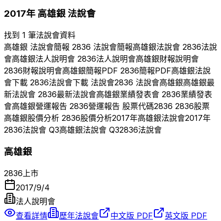
2017
年
高雄銀
法說會
找到 1 筆法說會資料
高雄銀
法說會簡報
2836
法說會簡報
高雄銀
法說會
2836
法說
會
高雄銀
法人說明會
2836
法人說明會
高雄銀
財報說明會
2836
財報說明會
高雄銀
簡報PDF
2836
簡報PDF
高雄銀
法說
會下載
2836
法說會下載 法說會
2836
法說會
高雄銀
高雄銀
最
新法說會
2836
最新法說會
高雄銀
業績發表會
2836
業績發表
會
高雄銀
營運報告
2836
營運報告 股票代碼
2836
2836
股票
高雄銀
股價分析
2836
股價分析
2017
年
高雄銀
法說會
2017
年
2836
法說會 Q
3
高雄銀
法說會 Q
3
2836
法說會
高雄銀
2836
上市
2017/9/4
法人說明會
查看詳情
歷年法說會
中文版 PDF
英文版 PDF