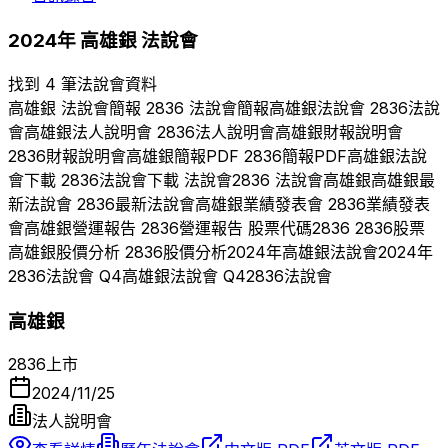
2024
年
高雄銀
法說會
找到 4 筆法說會資料
高雄銀
法說會簡報
2836
法說會簡報
高雄銀
法說會
2836
法說
會
高雄銀
法人說明會
2836
法人說明會
高雄銀
財報說明會
2836
財報說明會
高雄銀
簡報PDF
2836
簡報PDF
高雄銀
法說
會下載
2836
法說會下載 法說會
2836
法說會
高雄銀
高雄銀
最
新法說會
2836
最新法說會
高雄銀
業績發表會
2836
業績發表
會
高雄銀
營運報告
2836
營運報告 股票代碼
2836
2836
股票
高雄銀
股價分析
2836
股價分析
2024
年
高雄銀
法說會
2024
年
2836
法說會 Q
4
高雄銀
法說會 Q
4
2836
法說會
高雄銀
2836
上市
2024/11/25
法人說明會