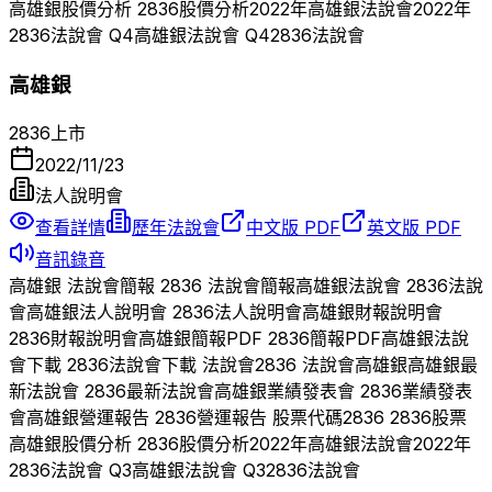
高雄銀
股價分析
2836
股價分析
2022
年
高雄銀
法說會
2022
年
2836
法說會 Q
4
高雄銀
法說會 Q
4
2836
法說會
高雄銀
2836
上市
2022/11/23
法人說明會
查看詳情
歷年法說會
中文版 PDF
英文版 PDF
音訊錄音
高雄銀
法說會簡報
2836
法說會簡報
高雄銀
法說會
2836
法說
會
高雄銀
法人說明會
2836
法人說明會
高雄銀
財報說明會
2836
財報說明會
高雄銀
簡報PDF
2836
簡報PDF
高雄銀
法說
會下載
2836
法說會下載 法說會
2836
法說會
高雄銀
高雄銀
最
新法說會
2836
最新法說會
高雄銀
業績發表會
2836
業績發表
會
高雄銀
營運報告
2836
營運報告 股票代碼
2836
2836
股票
高雄銀
股價分析
2836
股價分析
2022
年
高雄銀
法說會
2022
年
2836
法說會 Q
3
高雄銀
法說會 Q
3
2836
法說會