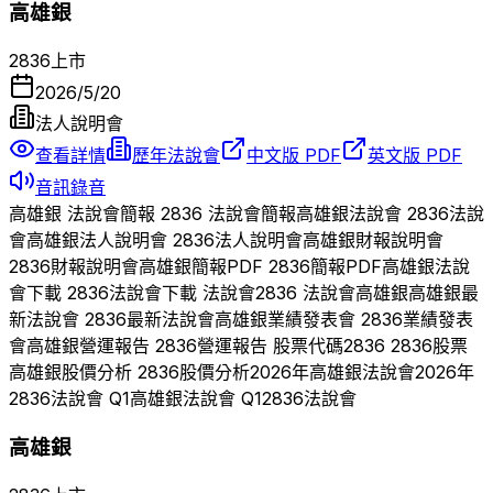
高雄銀
2836
上市
2026/5/20
法人說明會
查看詳情
歷年法說會
中文版 PDF
英文版 PDF
音訊錄音
高雄銀
法說會簡報
2836
法說會簡報
高雄銀
法說會
2836
法說
會
高雄銀
法人說明會
2836
法人說明會
高雄銀
財報說明會
2836
財報說明會
高雄銀
簡報PDF
2836
簡報PDF
高雄銀
法說
會下載
2836
法說會下載 法說會
2836
法說會
高雄銀
高雄銀
最
新法說會
2836
最新法說會
高雄銀
業績發表會
2836
業績發表
會
高雄銀
營運報告
2836
營運報告 股票代碼
2836
2836
股票
高雄銀
股價分析
2836
股價分析
2026
年
高雄銀
法說會
2026
年
2836
法說會 Q
1
高雄銀
法說會 Q
1
2836
法說會
高雄銀