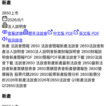
新產
2850
上市
2026/6/1
法人說明會
查看詳情
歷年法說會
中文版 PDF
英文版 PDF
音訊錄音
新產
法說會簡報
2850
法說會簡報
新產
法說會
2850
法說會
新
產
法人說明會
2850
法人說明會
新產
財報說明會
2850
財報說
明會
新產
簡報PDF
2850
簡報PDF
新產
法說會下載
2850
法說
會下載 法說會
2850
法說會
新產
新產
最新法說會
2850
最新法
說會
新產
業績發表會
2850
業績發表會
新產
營運報告
2850
營
運報告 股票代碼
2850
2850
股票
新產
股價分析
2850
股價分
析
2026
年
新產
法說會
2026
年
2850
法說會 Q
1
新產
法說會
Q
1
2850
法說會
新產