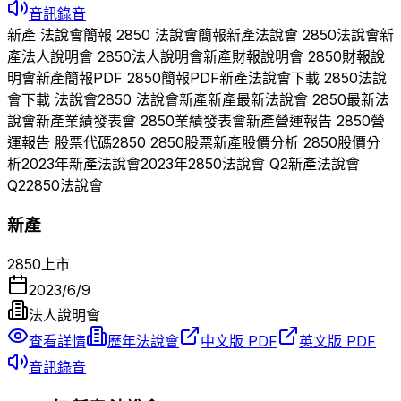
音訊錄音
新產
法說會簡報
2850
法說會簡報
新產
法說會
2850
法說會
新
產
法人說明會
2850
法人說明會
新產
財報說明會
2850
財報說
明會
新產
簡報PDF
2850
簡報PDF
新產
法說會下載
2850
法說
會下載 法說會
2850
法說會
新產
新產
最新法說會
2850
最新法
說會
新產
業績發表會
2850
業績發表會
新產
營運報告
2850
營
運報告 股票代碼
2850
2850
股票
新產
股價分析
2850
股價分
析
2023
年
新產
法說會
2023
年
2850
法說會 Q
2
新產
法說會
Q
2
2850
法說會
新產
2850
上市
2023/6/9
法人說明會
查看詳情
歷年法說會
中文版 PDF
英文版 PDF
音訊錄音