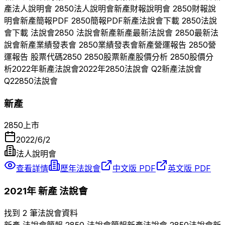
產
法人說明會
2850
法人說明會
新產
財報說明會
2850
財報說
明會
新產
簡報PDF
2850
簡報PDF
新產
法說會下載
2850
法說
會下載 法說會
2850
法說會
新產
新產
最新法說會
2850
最新法
說會
新產
業績發表會
2850
業績發表會
新產
營運報告
2850
營
運報告 股票代碼
2850
2850
股票
新產
股價分析
2850
股價分
析
2022
年
新產
法說會
2022
年
2850
法說會 Q
2
新產
法說會
Q
2
2850
法說會
新產
2850
上市
2022/6/2
法人說明會
查看詳情
歷年法說會
中文版 PDF
英文版 PDF
2021
年
新產
法說會
找到 2 筆法說會資料
新產
法說會簡報
2850
法說會簡報
新產
法說會
2850
法說會
新