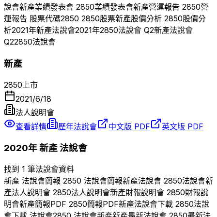
說會
新產
業績發表會
2850
業績發表會
新產
營運報告
2850
營
運報告 股票代碼
2850
2850
股票
新產
股價分析
2850
股價分
析
2021
年
新產
法說會
2021
年
2850
法說會 Q
2
新產
法說會
Q
2
2850
法說會
新產
2850
上市
2021/6/18
法人說明會
查看詳情
歷年法說會
中文版 PDF
英文版 PDF
2020
年
新產
法說會
找到 1 筆法說會資料
新產
法說會簡報
2850
法說會簡報
新產
法說會
2850
法說會
新
產
法人說明會
2850
法人說明會
新產
財報說明會
2850
財報說
明會
新產
簡報PDF
2850
簡報PDF
新產
法說會下載
2850
法說
會下載 法說會
2850
法說會
新產
新產
最新法說會
2850
最新法