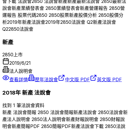
會下載 法說會
2850
法說會
新產
新產
最新法說會
2850
最新法
說會
新產
業績發表會
2850
業績發表會
新產
營運報告
2850
營
運報告 股票代碼
2850
2850
股票
新產
股價分析
2850
股價分
析
2019
年
新產
法說會
2019
年
2850
法說會 Q
2
新產
法說會
Q
2
2850
法說會
新產
2850
上市
2019/6/21
法人說明會
查看詳情
歷年法說會
中文版 PDF
英文版 PDF
2018
年
新產
法說會
找到 1 筆法說會資料
新產
法說會簡報
2850
法說會簡報
新產
法說會
2850
法說會
新
產
法人說明會
2850
法人說明會
新產
財報說明會
2850
財報說
明會
新產
簡報PDF
2850
簡報PDF
新產
法說會下載
2850
法說