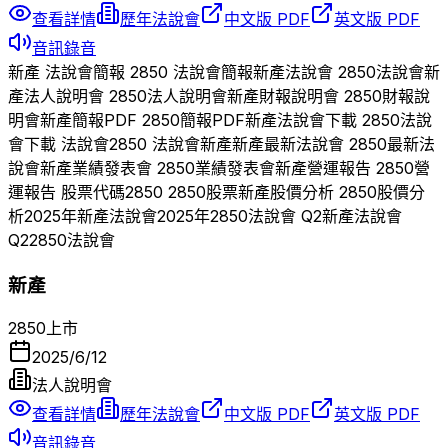
查看詳情
歷年法說會
中文版 PDF
英文版 PDF
音訊錄音
新產
法說會簡報
2850
法說會簡報
新產
法說會
2850
法說會
新
產
法人說明會
2850
法人說明會
新產
財報說明會
2850
財報說
明會
新產
簡報PDF
2850
簡報PDF
新產
法說會下載
2850
法說
會下載 法說會
2850
法說會
新產
新產
最新法說會
2850
最新法
說會
新產
業績發表會
2850
業績發表會
新產
營運報告
2850
營
運報告 股票代碼
2850
2850
股票
新產
股價分析
2850
股價分
析
2025
年
新產
法說會
2025
年
2850
法說會 Q
2
新產
法說會
Q
2
2850
法說會
新產
2850
上市
2025/6/12
法人說明會
查看詳情
歷年法說會
中文版 PDF
英文版 PDF
音訊錄音