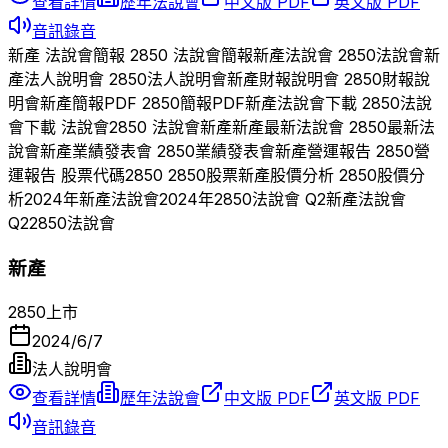
查看詳情
歷年法說會
中文版 PDF
英文版 PDF
音訊錄音
新產
法說會簡報
2850
法說會簡報
新產
法說會
2850
法說會
新
產
法人說明會
2850
法人說明會
新產
財報說明會
2850
財報說
明會
新產
簡報PDF
2850
簡報PDF
新產
法說會下載
2850
法說
會下載 法說會
2850
法說會
新產
新產
最新法說會
2850
最新法
說會
新產
業績發表會
2850
業績發表會
新產
營運報告
2850
營
運報告 股票代碼
2850
2850
股票
新產
股價分析
2850
股價分
析
2024
年
新產
法說會
2024
年
2850
法說會 Q
2
新產
法說會
Q
2
2850
法說會
新產
2850
上市
2024/6/7
法人說明會
查看詳情
歷年法說會
中文版 PDF
英文版 PDF
音訊錄音