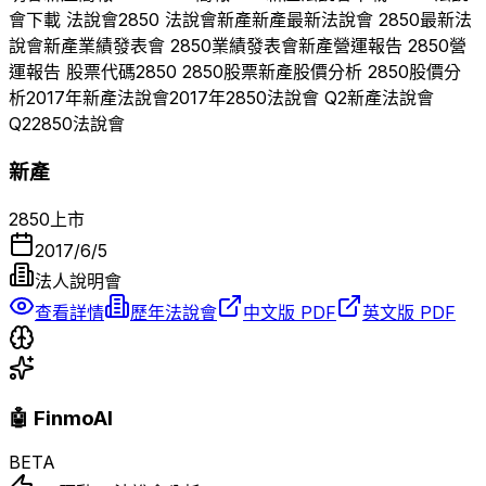
會下載 法說會
2850
法說會
新產
新產
最新法說會
2850
最新法
說會
新產
業績發表會
2850
業績發表會
新產
營運報告
2850
營
運報告 股票代碼
2850
2850
股票
新產
股價分析
2850
股價分
析
2017
年
新產
法說會
2017
年
2850
法說會 Q
2
新產
法說會
Q
2
2850
法說會
新產
2850
上市
2017/6/5
法人說明會
查看詳情
歷年法說會
中文版 PDF
英文版 PDF
🤖 FinmoAI
BETA