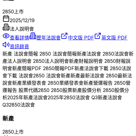
2850
上市
2025/12/19
法人說明會
查看詳情
歷年法說會
中文版 PDF
英文版 PDF
音訊錄音
新產
法說會簡報
2850
法說會簡報
新產
法說會
2850
法說會
新
產
法人說明會
2850
法人說明會
新產
財報說明會
2850
財報說
明會
新產
簡報PDF
2850
簡報PDF
新產
法說會下載
2850
法說
會下載 法說會
2850
法說會
新產
新產
最新法說會
2850
最新法
說會
新產
業績發表會
2850
業績發表會
新產
營運報告
2850
營
運報告 股票代碼
2850
2850
股票
新產
股價分析
2850
股價分
析
2025
年
新產
法說會
2025
年
2850
法說會 Q
3
新產
法說會
Q
3
2850
法說會
新產
2850
上市