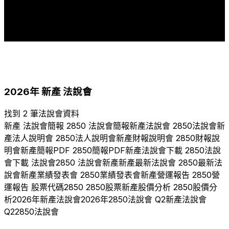
2
2
2
2
2
1
1
1
1
2017
2018
2019
2020
2021
2022
2023
2024
2025
2026
2026
年
新產
法說會
找到 2 筆法說會資料
新產
法說會簡報
2850
法說會簡報
新產
法說會
2850
法說會
新
產
法人說明會
2850
法人說明會
新產
財報說明會
2850
財報說
明會
新產
簡報PDF
2850
簡報PDF
新產
法說會下載
2850
法說
會下載 法說會
2850
法說會
新產
新產
最新法說會
2850
最新法
說會
新產
業績發表會
2850
業績發表會
新產
營運報告
2850
營
運報告 股票代碼
2850
2850
股票
新產
股價分析
2850
股價分
析
2026
年
新產
法說會
2026
年
2850
法說會 Q
2
新產
法說會
Q
2
2850
法說會