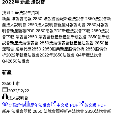
2022
年
新產
法說會
找到 2 筆法說會資料
新產
法說會簡報
2850
法說會簡報
新產
法說會
2850
法說會
新
產
法人說明會
2850
法人說明會
新產
財報說明會
2850
財報說
明會
新產
簡報PDF
2850
簡報PDF
新產
法說會下載
2850
法說
會下載 法說會
2850
法說會
新產
新產
最新法說會
2850
最新法
說會
新產
業績發表會
2850
業績發表會
新產
營運報告
2850
營
運報告 股票代碼
2850
2850
股票
新產
股價分析
2850
股價分
析
2022
年
新產
法說會
2022
年
2850
法說會 Q
4
新產
法說會
Q
4
2850
法說會
新產
2850
上市
2022/12/22
法人說明會
查看詳情
歷年法說會
中文版 PDF
英文版 PDF
新產
法說會簡報
2850
法說會簡報
新產
法說會
2850
法說會
新